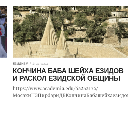
ЕЗИДИЗМ
1 год назад
КОНЧИНА БАБА ШЕЙХА ЕЗИДОВ
И РАСКОЛ ЕЗИДСКОЙ ОБЩИНЫ
https://www.academia.edu/53233175/
МосакиНЗПирбариДВКончинаБабашейхаезидовира