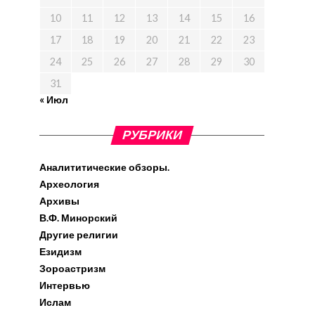
10
11
12
13
14
15
16
17
18
19
20
21
22
23
24
25
26
27
28
29
30
31
« Июл
РУБРИКИ
Аналититические обзоры.
Археология
Архивы
В.Ф. Минорский
Другие религии
Езидизм
Зороастризм
Интервью
Ислам