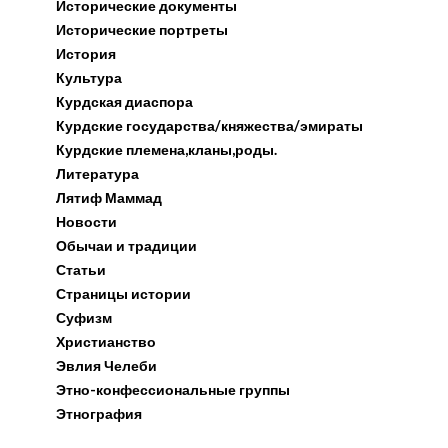
Исторические документы
Исторические портреты
История
Культура
Курдская диаспора
Курдские государства/княжества/эмираты
Курдские племена,кланы,роды.
Литература
Лятиф Маммад
Новости
Обычаи и традиции
Статьи
Страницы истории
Суфизм
сколезидской_общины_Mossaki_N_Z_Pirbari_D_V_The_
Христианство
Эвлия Челеби
Этно-конфессиональные группы
Этнография