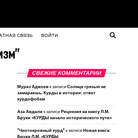
АТНАЯ СВЯЗЬ
ВОЙТИ
изм"
СВЕЖИЕ КОММЕНТАРИИ
Мураз Аджоев
к записи
Солнце грязью не
замараешь. Курды в истории: ответ
курдофобам
Аза Авдали
к записи
Рецензия на книгу Л.М.
Бруки «КУРДЫ начало исторического пути»
"Чистокровный курд"
к записи
Новая книга:
Бруки Л.М. «КУРДЫ