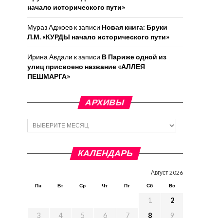
начало исторического пути»
Мураз Аджоев
к записи
Новая книга: Бруки
Л.М. «КУРДЫ начало исторического пути»
Ирина Авдали
к записи
В Париже одной из
улиц присвоено название «АЛЛЕЯ
ПЕШМАРГА»
АРХИВЫ
Архивы
КАЛЕНДАРЬ
Август 2026
Пн
Вт
Ср
Чт
Пт
Сб
Вс
1
2
3
4
5
6
7
8
9