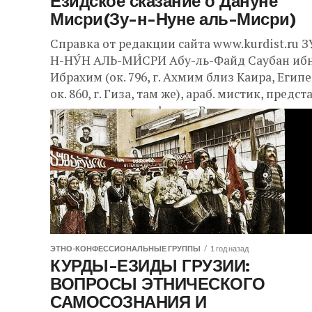
Езидское сказание о Дануне
Мисри(Зу-н-Нуне аль-Мисри)
Справка от редакции сайта www.kurdist.ru З
Н-НУ́Н АЛЬ-МИ́СРИ Абу-ль-Файд Сау­бан иб
Иб­ра­хим (ок. 796, г. Ах­мим близ Каи­ра, Еги­пе
ок. 860, г. Ги­за, там же), араб. ми­стик, пред­ст
ви­тель ран­не­го су­физ­ма. Ро­дил­ся...
ЭТНО-КОНФЕССИОНАЛЬНЫЕ ГРУППЫ
1 год назад
КУРДЫ-ЕЗИДЫ ГРУЗИИ:
ВОПРОСЫ ЭТНИЧЕСКОГО
САМОСОЗНАНИЯ И