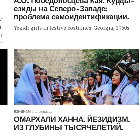
А.О. Победоносцева Кая. Курды-
езиды на Северо-Западе:
проблема самоидентификации.
У-
н
Yezidi girls in festive costumes. Georgia, 1950s.
т –
а­
ЕЗИДИЗМ
1 год назад
ОМАРХАЛИ ХАННА. ЙЕЗИДИЗМ.
ИЗ ГЛУБИНЫ ТЫСЯЧЕЛЕТИЙ.