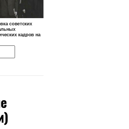
вка советских
альных
ических кадров на
е курдов
не
и)