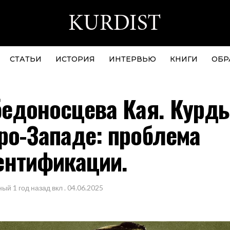
СТАТЬИ
ИСТОРИЯ
ИНТЕРВЬЮ
КНИГИ
ОБР
бедоносцева Кая. Курд
ро-Западе: проблема
ентификации.
ный
1 год назад
вкл .
04.06.2025