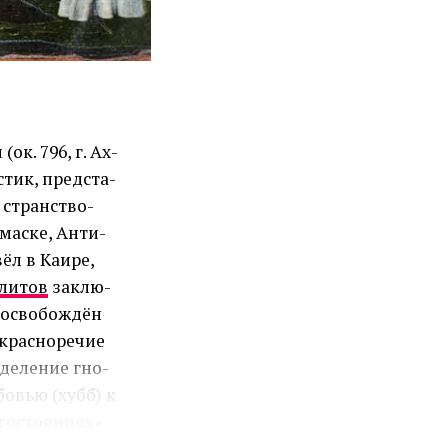
к. 796, г. Ах­
­стик, пред­ста­
 стран­ст­во­
ма­ске, Ан­ти­
вёл в Каи­ре,
­ли­тов
за­клю­
ос­во­бо­ж­дён
крас­но­ре­чие
де­ле­ние гно­
­бо­вью (хубб) к
 со­стоя­ни­ях»