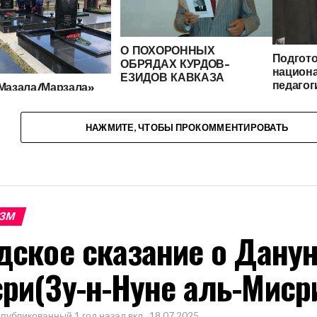
О ПОХОРОННЫХ
Подгото
ОБРЯДАХ КУРДОВ-
национ
ЕЗИДОВ КАВКАЗА
педагог
Мазала/Марзала»
пример
нь поминовения
опших у курдов-
НАЖМИТЕ, ЧТОБЫ ПРОКОММЕНТИРОВАТЬ
ЗМ
дское сказание о Дану
ри(Зу-н-Нуне аль-Миср
публикованный
1 год назад
вкл .
18.07.2025