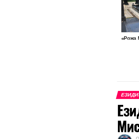
«Рожа 
или Де
душ ус
езидов
ЕЗИДИ
Ези
Мис
О