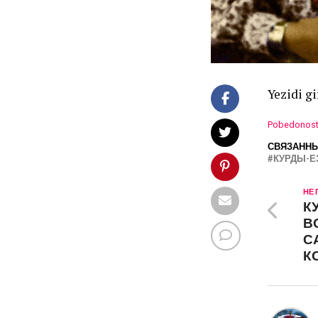
Yezidi gi
Pobedonost
СВЯЗАННЫ
КУРДЫ-Е
НЕ
К
В
С
К