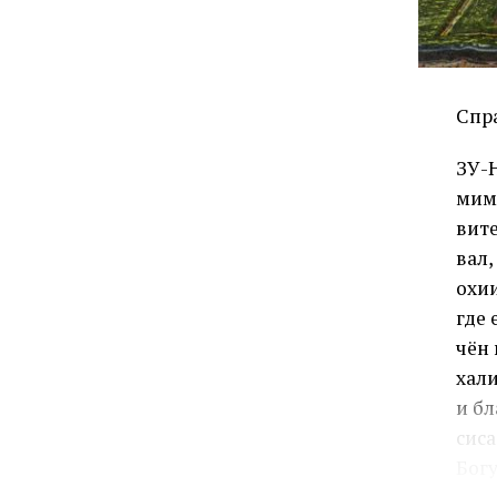
Спра
ЗУ-Н
мим 
ви­т
вал,
охии
где 
чён 
ха­л
и бл
си­с
Бо­гу