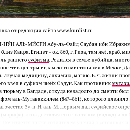
вка от редакции сайта www.kurdist.ru
-НУ́Н АЛЬ-МИ́СРИ Абу-ль-Файд Сау­бан ибн Иб­ра­хим (о
близ Каи­ра, Еги­пет – ок. 860, г. Ги­за, там же), араб. ми
ель ран­не­го
су­физ­ма
. Ро­дил­ся в се­мье ну­бий­ца, мно­го
 по­се­тив цен­тры ис­лам­ско­го мис­ти­циз­ма в Мек­ке, Да­
. Изу­чал ме­ди­ци­ну, ал­хи­мию, ма­гию. Б. ч. жиз­ни про­
его ввёл в су­физм шейх Са­дун. Как про­тив­ник
му­та­зи
в тюрь­му в Ба­гда­де, от­ку­да не­за­дол­го до смер­ти был 
и­фом аль-Му­та­вак­ки­лем (847–861), ко­то­ро­го пле­ни­ло 
а­го­чес­тие Зу-н-Н. аль-М. Пер­вым дал су­фий­ское оп­ре­
а (ма­ри­фа), ото­жде­ст­в­ляя его с экс­та­зом (ваджд) и лю
. По­чи­та­ет­ся так­же соз­да­те­лем уче­ния о «сто­ян­ках и