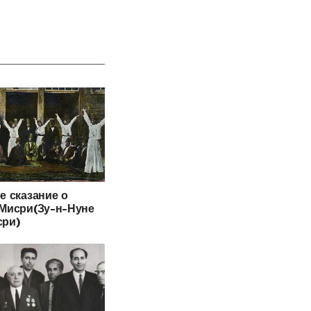
е сказание о
Мисри(Зу-н-Нуне
сри)