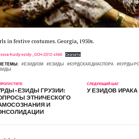
rls in festive costumes. Georgia, 1950s.
seva-Kurdy-ezidy-_GCH-2012-s360
Скачать
Е ТЕМЫ:
ЕЗИДИЗМ
ЕЗИДЫ
КУРДСКАЯ ДИАСПОРА
КУРДЫ Р
ЗИДЫ
 ПРОПУСТИТЕ
СЛЕДУЮЩИЙ ШАГ
УРДЫ-ЕЗИДЫ ГРУЗИИ:
У ЕЗИДОВ ИРАКА
ОПРОСЫ ЭТНИЧЕСКОГО
АМОСОЗНАНИЯ И
ОНСОЛИДАЦИИ