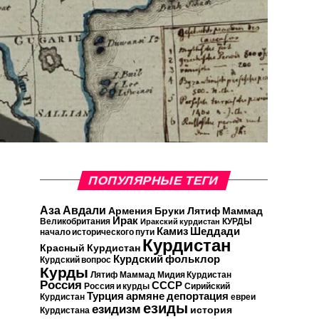
ПОПУЛЯРНЫЕ ТЕГИ
Аза Авдали
Армения
Бруки Лятиф Маммад
Ирак
Великобритания
КУРДЫ
Иракский курдистан
Камиз Шеддади
начало исторического пути
Курдистан
Красный Курдистан
Курдский фольклор
Курдский вопрос
Курды
Лятиф Маммад
Мидия Курдистан
Россия
СССР
Россия и курды
Сирийский
Турция
армяне
депортация
Курдистан
евреи
езиды
езидизм
история
Курдистана