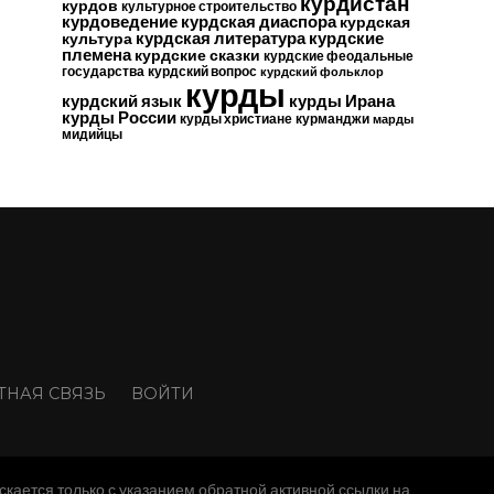
курдистан
курдов
культурное строительство
курдоведение
курдская диаспора
курдская
курдские
курдская литература
культура
племена
курдские сказки
курдские феодальные
государства
курдский вопрос
курдский фольклор
курды
курдский язык
курды Ирана
курды России
курды христиане
курманджи
марды
мидийцы
ТНАЯ СВЯЗЬ
ВОЙТИ
скается только с указанием обратной активной ссылки на