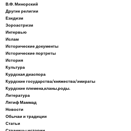
В.Ф. Минорский
Другие религии
Езидизм
Зороастризм
Интервью
Ислам
Исторические документы
Исторические портреты
История
Культура
Курдская диаспора
Курдские государства/княжества/эмираты
Курдские племена,кланы,роды.
Литература
Лятиф Маммад
Новости
Обычаи и традиции
Статьи
Страницы истории