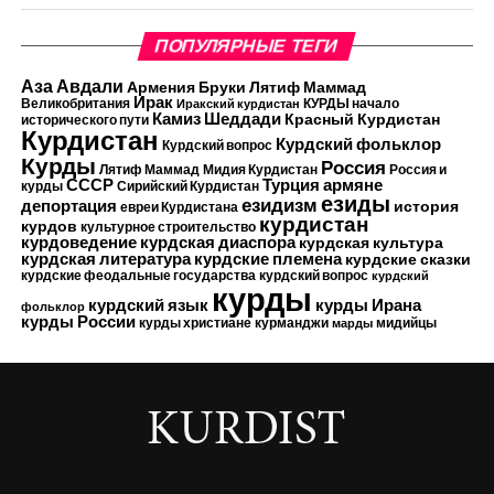
ПОПУЛЯРНЫЕ ТЕГИ
Аза Авдали
Армения
Бруки Лятиф Маммад
Ирак
Великобритания
КУРДЫ начало
Иракский курдистан
Камиз Шеддади
Красный Курдистан
исторического пути
Курдистан
Курдский фольклор
Курдский вопрос
Курды
Россия
Лятиф Маммад
Мидия Курдистан
Россия и
Турция
СССР
армяне
курды
Сирийский Курдистан
езиды
езидизм
депортация
история
евреи Курдистана
курдистан
курдов
культурное строительство
курдоведение
курдская диаспора
курдская культура
курдские племена
курдская литература
курдские сказки
курдские феодальные государства
курдский вопрос
курдский
курды
курдский язык
курды Ирана
фольклор
курды России
курды христиане
курманджи
мидийцы
марды