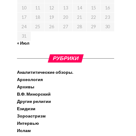
10
11
12
13
14
15
16
17
18
19
20
21
22
23
24
25
26
27
28
29
30
31
« Июл
РУБРИКИ
Аналититические обзоры.
Археология
Архивы
В.Ф. Минорский
Другие религии
Езидизм
Зороастризм
Интервью
Ислам