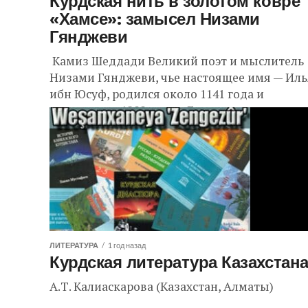
Курдская нить в золотом ковре
«Хамсе»: замысел Низами
Гянджеви
Камиз Шеддади Великий поэт и мыслитель
Низами Гянджеви, чье настоящее имя — Иль
ибн Юсуф, родился около 1141 года и
скончался в 1209 году в Гяндже...
ЛИТЕРАТУРА
1 год назад
Курдская литература Казахстан
А.Т. Калиаскарова (Казахстан, Алматы)