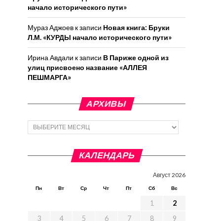
начало исторического пути»
Мураз Аджоев
к записи
Новая книга: Бруки
Л.М. «КУРДЫ начало исторического пути»
Ирина Авдали
к записи
В Париже одной из
улиц присвоено название «АЛЛЕЯ
ПЕШМАРГА»
АРХИВЫ
Архивы
КАЛЕНДАРЬ
Август 2026
Пн
Вт
Ср
Чт
Пт
Сб
Вс
1
2
3
4
5
6
7
8
9