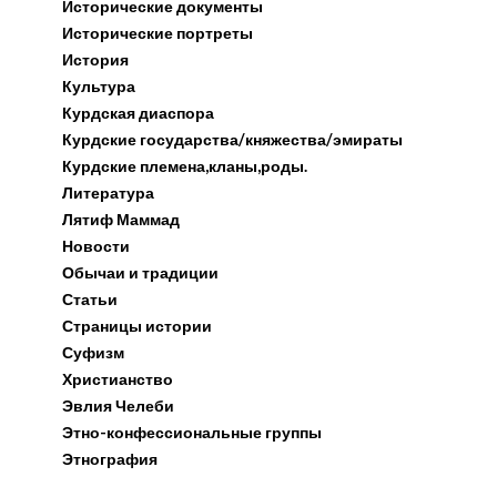
Исторические документы
Исторические портреты
История
Культура
Курдская диаспора
Курдские государства/княжества/эмираты
Курдские племена,кланы,роды.
Литература
Лятиф Маммад
Новости
Обычаи и традиции
Статьи
Страницы истории
Суфизм
Христианство
Эвлия Челеби
Этно-конфессиональные группы
Этнография