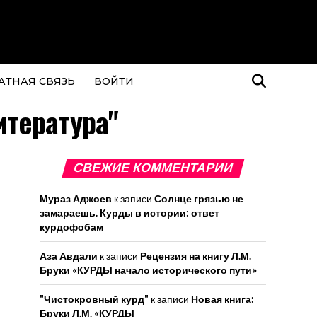
АТНАЯ СВЯЗЬ
ВОЙТИ
итература"
СВЕЖИЕ КОММЕНТАРИИ
Мураз Аджоев
к записи
Солнце грязью не
замараешь. Курды в истории: ответ
курдофобам
Аза Авдали
к записи
Рецензия на книгу Л.М.
Бруки «КУРДЫ начало исторического пути»
"Чистокровный курд"
к записи
Новая книга:
Бруки Л.М. «КУРДЫ