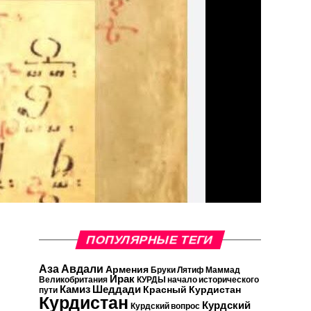
ПОПУЛЯРНЫЕ ТЕГИ
Аза Авдали
Армения
Бруки Лятиф Маммад
Ирак
Великобритания
КУРДЫ начало исторического
Камиз Шеддади
Красный Курдистан
пути
Курдистан
Курдский
Курдский вопрос