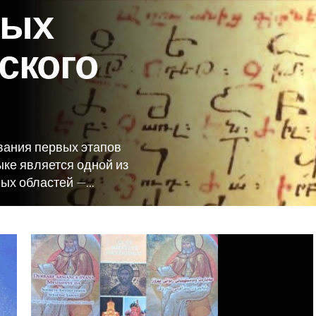
ных
ского
ания первых этапов
ыке является одной из
х областей —...