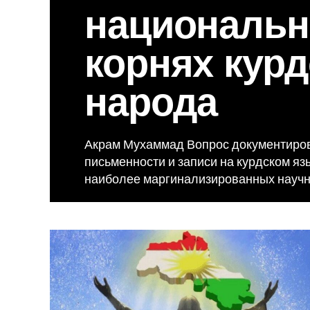
националь
корнях курд
народа
Акрам Мухаммад Вопрос документиров
письменности и записи на курдском яз
наиболее маргинализированных научны