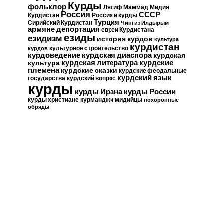
Курды
фольклор
Лятиф Маммад
Мидия
Россия
СССР
Курдистан
Россия и курды
Турция
Сирийский Курдистан
Чингиз Илдырым
армяне
депортация
евреи Курдистана
езиды
езидизм
история курдов
культура
курдистан
культурное строительство
курдов
курдская диаспора
курдоведение
курдская
курдские
курдская литература
культура
племена
курдские сказки
курдские феодальные
курдский язык
государства
курдский вопрос
курды
курды Ирана
курды России
курды христиане
курманджи
мидийцы
похоронные
обряды