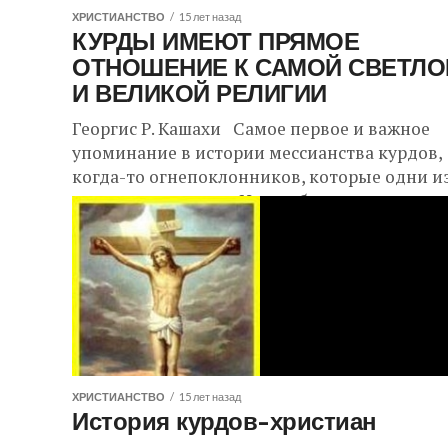
ХРИСТИАНСТВО
15 лет назад
КУРДЫ ИМЕЮТ ПРЯМОЕ
ОТНОШЕНИЕ К САМОЙ СВЕТЛО
И ВЕЛИКОЙ РЕЛИГИИ
Георгис Р. Кашахи Самое первое и важное
упоминание в истории мессианства курдов,
когда-то огнепоклонников, которые одни и
первых признали в Иешу обещанного
исраэлитам Царя Машиаха,...
ХРИСТИАНСТВО
15 лет назад
История курдов-христиан