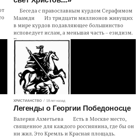
свет Христов…»
ют
Беседа с православным курдом Серафимом
то
Маамди Из тридцати миллионов живущих
в мире курдов подавляющее большинство
исповедует ислам, а меньшая часть – езидизм.
В...
ХРИСТИАНСТВО
18 лет назад
Легенды о Георгии Победоносце
Валерия Ахметьева Есть в Москве место,
священное для каждого россиянина, где бы он
ни жил. Это Кремль и Красная площадь.