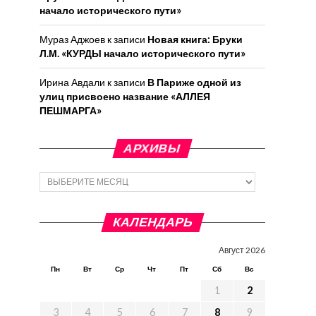
начало исторического пути»
Мураз Аджоев
к записи
Новая книга: Бруки
Л.М. «КУРДЫ начало исторического пути»
Ирина Авдали
к записи
В Париже одной из
улиц присвоено название «АЛЛЕЯ
ПЕШМАРГА»
АРХИВЫ
Архивы
КАЛЕНДАРЬ
Август 2026
Пн
Вт
Ср
Чт
Пт
Сб
Вс
1
2
3
4
5
6
7
8
9