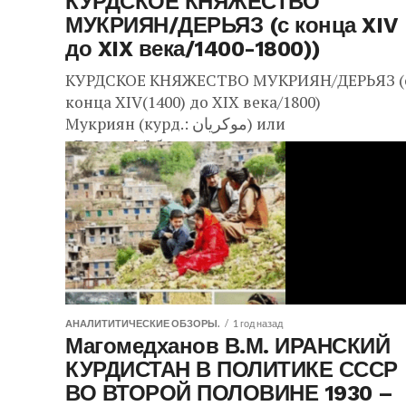
КУРДСКОЕ КНЯЖЕСТВО
МУКРИЯН/ДЕРЬЯЗ (с конца XIV
до XIX века/1400-1800))
КУРДСКОЕ КНЯЖЕСТВО МУКРИЯН/ДЕРЬЯЗ (
конца XIV(1400) до XIX века/1800)
Мукриян (курд.: موکریان) или
«Дерьяз»[4] был курдским княжеством с кон
XIV до XIX века со столицей в Махабаде.
[5] Мукриян был соседом эмирата Брадост.[6
География и...
АНАЛИТИТИЧЕСКИЕ ОБЗОРЫ.
1 год назад
Магомедханов В.М. ИРАНСКИЙ
КУРДИСТАН В ПОЛИТИКЕ СССР
ВО ВТОРОЙ ПОЛОВИНЕ 1930 –