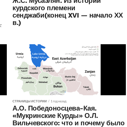
Ж.С. Мусаэлян. Из истории
курдского племени
сенджаби(конец XVI — начало ХХ
в.)
с
ца
]
СТРАНИЦЫ ИСТОРИИ
1 год назад
А.О. Победоносцева-Кая.
«Мукринские Курды» О.Л.
Вильчевского: что и почему было