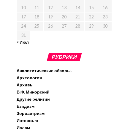
10
11
12
13
14
15
16
17
18
19
20
21
22
23
24
25
26
27
28
29
30
31
« Июл
РУБРИКИ
Аналититические обзоры.
Археология
Архивы
В.Ф. Минорский
Другие религии
Езидизм
Зороастризм
Интервью
Ислам