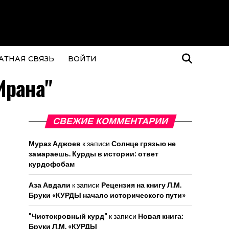
АТНАЯ СВЯЗЬ
ВОЙТИ
Ирана"
СВЕЖИЕ КОММЕНТАРИИ
Мураз Аджоев
к записи
Солнце грязью не
замараешь. Курды в истории: ответ
курдофобам
Аза Авдали
к записи
Рецензия на книгу Л.М.
Бруки «КУРДЫ начало исторического пути»
"Чистокровный курд"
к записи
Новая книга:
Бруки Л.М. «КУРДЫ