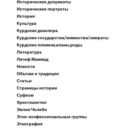
Исторические документы
Исторические портреты
История
Культура
Курдская диаспора
Курдские государства/княжества/эмираты
Курдские племена,кланы,роды.
Литература
Лятиф Маммад
Новости
Обычаи и традиции
Статьи
Страницы истории
Суфизм
Христианство
Эвлия Челеби
Этно-конфессиональные группы
Этнография