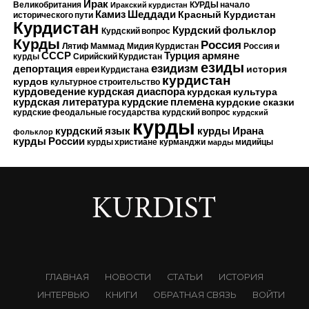
Ирак
Великобритания
КУРДЫ начало
Иракский курдистан
Камиз Шеддади
Красный Курдистан
исторического пути
Курдистан
Курдский фольклор
Курдский вопрос
Курды
Россия
Лятиф Маммад
Мидия Курдистан
Россия и
Турция
СССР
армяне
курды
Сирийский Курдистан
езиды
езидизм
депортация
история
евреи Курдистана
курдистан
курдов
культурное строительство
курдоведение
курдская диаспора
курдская культура
курдские племена
курдская литература
курдские сказки
курдские феодальные государства
курдский вопрос
курдский
курды
курдский язык
курды Ирана
фольклор
курды России
курды христиане
курманджи
мидийцы
марды
ГЛАВНАЯ
НОВОСТИ
СТАТЬИ
ИСТОРИЯ
ИНТЕРВЬЮ
КНИГИ
ОБРАТНАЯ СВЯЗЬ
ВОЙТИ