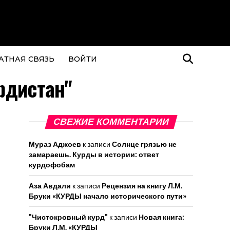
АТНАЯ СВЯЗЬ
ВОЙТИ
рдистан"
СВЕЖИЕ КОММЕНТАРИИ
Мураз Аджоев
к записи
Солнце грязью не
замараешь. Курды в истории: ответ
курдофобам
Аза Авдали
к записи
Рецензия на книгу Л.М.
Бруки «КУРДЫ начало исторического пути»
"Чистокровный курд"
к записи
Новая книга:
Бруки Л.М. «КУРДЫ