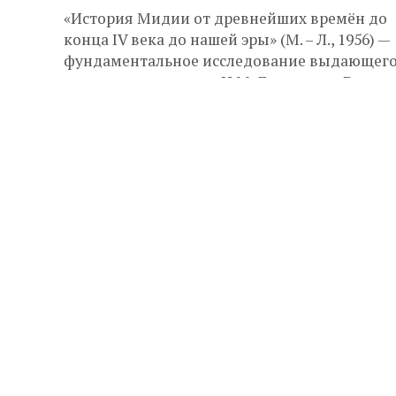
«История Мидии от древнейших времён до
конца IV века до нашей эры» (М. – Л., 1956) —
фундаментальное исследование выдающег
советского историка И.М. Дьяконова. В книге.