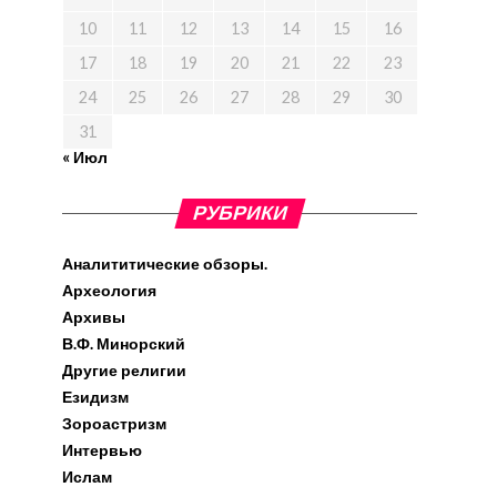
10
11
12
13
14
15
16
17
18
19
20
21
22
23
24
25
26
27
28
29
30
31
« Июл
РУБРИКИ
Аналититические обзоры.
Археология
Архивы
В.Ф. Минорский
Другие религии
Езидизм
Зороастризм
Интервью
Ислам