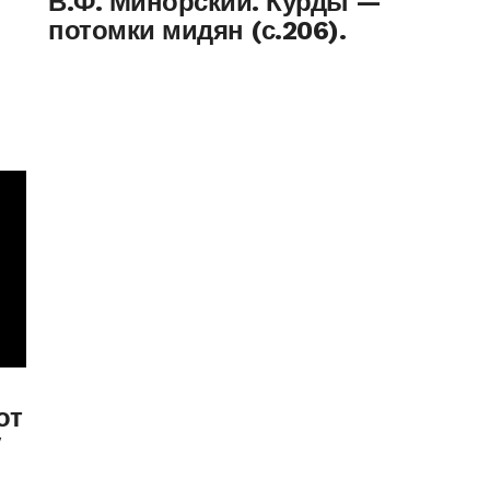
В.Ф. Минорский. Курды —
потомки мидян (с.206).
от