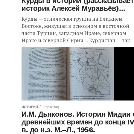
Курды в истории (рассказывает
историк Алексей Муравьёв)…
Курды — этническая группа на Ближнем
Востоке, живущая в основном в восточной
части Турции, западном Иране, северном
Ираке и северной Сирии… Курдистан — так
называется территория...
ИСТОРИЯ
1 год назад
И.М. Дьяконов. История Мидии 
древнейших времен до конца IV
в. до н.э. М.–Л., 1956.