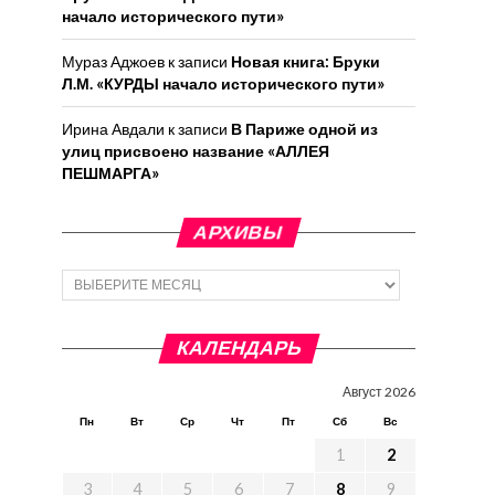
начало исторического пути»
Мураз Аджоев
к записи
Новая книга: Бруки
Л.М. «КУРДЫ начало исторического пути»
Ирина Авдали
к записи
В Париже одной из
улиц присвоено название «АЛЛЕЯ
ПЕШМАРГА»
АРХИВЫ
Архивы
КАЛЕНДАРЬ
Август 2026
Пн
Вт
Ср
Чт
Пт
Сб
Вс
1
2
3
4
5
6
7
8
9