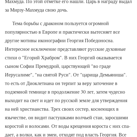
Махмуда. По этой отметке его нашли. Царь в награду выдал
за Мирзу-Махмуда свою дочь.
Тема борьбы с драконом пользуется ог­ромной
популярностью в Европе и практи­чески вытесняет все
другие мотивы иконог­рафии Георгия Победоносна.
Интересное исключение представляют русские духов­ные
стихи о "Егорий Храбром". В них Ге­оргий оказывается
сыном Софии Премуд­рой, царствующей "во граде
Иерусалиме", "на святой Руси". От "царища Демьяниша".
то есть от Диоклетиана он терпит за веру заточение в
подземной темнице в продол­жение 30 лет, затем чудесно
выходит на свет и идет по русской земле для утверждения
на ней христианства. Трех своих сестер, кос­неющих в
язычестве, он видит пастушками волчьей стаи, заросшими
коростой и воло­сами. От воды крещения короста с них спа­
дает, а волки, как и змеи, отходят под власть Георгия. Все