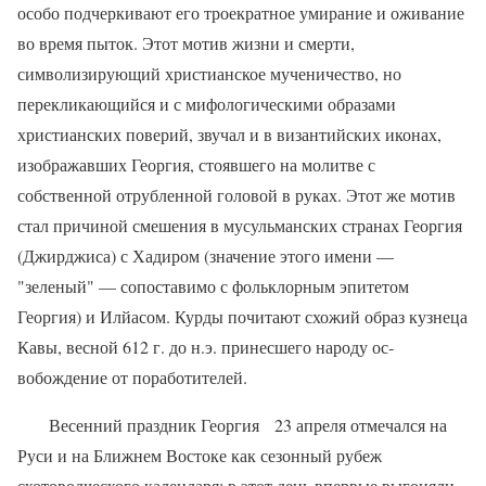
особо подчеркивают его троекратное умирание и оживание
во время пыток. Этот мотив жиз­ни и смерти,
символизирующий христианс­кое мученичество, но
перекликающийся и с мифологическими образами
христианских поверий, звучал и в византийских иконах,
изображавших Георгия, стоявшего на мо­литве с
собственной отрубленной головой в руках. Этот же мотив
стал причиной сме­шения в мусульманских странах Георгия
(Джирджиса) с Хадиром (значение этого имени —
"зеленый" — сопоставимо с фольк­лорным эпитетом
Георгия) и Илйасом. Кур­ды почитают схожий образ кузнеца
Кавы, весной 612 г. до н.э. принесшего народу ос­
вобождение от поработителей.
Весенний праздник Георгия
23 апреля отмечался на
Руси и на Ближнем Востоке как сезонный рубеж
скотоводческого кален­даря: в этот день впервые выгоняли