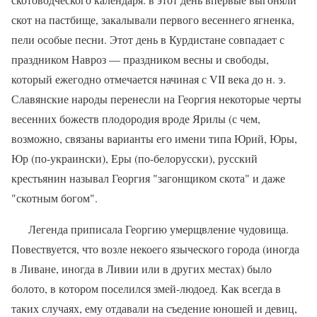
скот на пастбище, закалывали первого весеннего ягненка,
пели особые песни. Этот день в Курдистане совпадает с
праздником Навроз — праздником весны и свободы,
который ежегодно отмечается начиная с VI
I
века до н. э.
Славянские народы перенесли на Геор­гия некоторые черты
весенних божеств пло­дородия вроде Ярилы (с чем,
возможно, свя­заны варианты его имени типа Юрий, Юры,
Юр (по-украински), Еры (по-белорусски), русский
крестьянин называл Георгия "загон­щиком скота" и даже
"скотным богом".
Легенда приписала Георгию умерщвле­ние чудовища.
Повествуется, что возле не­коего языческого города (иногда
в Ливане, иногда в Ливии или в других местах) было
болото, в котором поселился змей-людоед. Как всегда в
таких случаях, ему отдавали на съедение юношей и девиц,