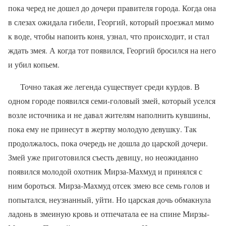
пока черед не дошел до дочери правителя города. Когда она
в слезах ожидала гибели, Георгий, ко­торый проезжал мимо
к воде, чтобы напо­ить коня, узнал, что происходит, и стал
ждать змея. А когда тот появился, Георгий бросил­ся на него
и убил копьем.
Точно такая же легенда существует сре­ди курдов. В
одном городе появился семи-головый змей, который уселся
возле источ­ника и не давал жителям наполнить кувши­ны,
пока ему не принесут в жертву моло­дую девушку. Так
продолжалось, пока оче­редь не дошла до царской дочери.
Змей уже приготовился съесть девицу, но неожидан­но
появился молодой охотник Мирза-Мах­муд и принялся с
ним бороться. Мирза-Мах­муд отсек змею все семь голов и
попытал­ся, неузнанный, уйти. Но царская дочь об­макнула
ладонь в змеиную кровь и отпеча­тала ее на спине Мирзы-