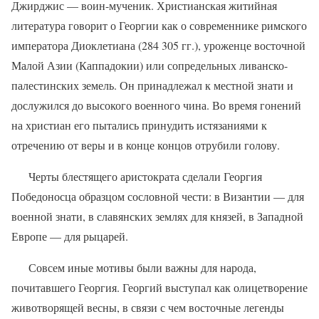
Джирджис — воин-мученик. Христианская житий­ная
литература говорит о Георгии как о со­временнике римского
императора Диокле­тиана (284 305 гг.), уроженце восточной
Малой Азии (Каппадокии
)
или сопредель­ных ливанско-
палестинских земель. Он при­надлежал к местной знати и
дослужился до высокого военного чина. Во время гонений
на христиан его пытались принудить истязаниями к
отречению от веры и в конце кон­цов отрубили голову.
Черты блестящего аристократа сделали Георгия
Победоносца образцом сословной чести: в Византии — для
военной знати, в славянских землях для князей, в Западной
Европе — для рыцарей.
Совсем иные мотивы были важны для народа,
почитавшего Георгия. Георгий выс­тупал как олицетворение
животворящей вес­ны, в связи с чем восточные легенды