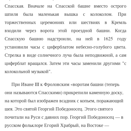
Спасская. Вначале на Спасской башне вместо острого
шпиля была маленькая выш­ка с колоколом. При
торжественных цере­мониях или шествиях в Кремль
входили через ворота этой проездной башни. Когда
Спасскую башню надстроили, на ней в 1625 году
установили часы с циферб­латом небесно-голубого цвета.
Стрелка в виде солнечного луча была неподвижной, а сам
циферблат вращался. Затем эти часы за­менили другими "с
колокольной музыкой".
При Иване III к Фроловским «воротам башни (теперь
они называются Спасскими) прикрепили каменную доску,
на которой был изображен всадник с копьем, поражающий
шея. Это святой Георгий Победоносец. Этого святого
почитали на Руси с давних пор. Георгий Победоносец — в
русском фоль­клоре Егорий Храбрый, на Востоке —