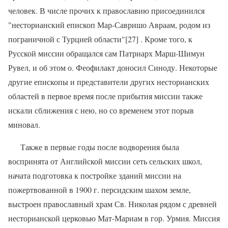
человек. В числе прочих к православию присоединился
"несторианский епископ Мар-Савришо Авраам, родом из
пограничной с Турцией области"[27] . Кроме того, к
Русской миссии обращался сам Патриарх Марш-Шимун
Рувел, и об этом о. Феофилакт доносил Синоду. Некоторые
другие епископы и представители других несторианских
областей в первое время после прибытия миссии также
искали сближения с нею, но со временем этот порыв
миновал.
Также в первые годы после водворения была
воспринята от Английской миссии сеть сельских школ,
начата подготовка к постройке зданий миссии на
пожертвованной в 1900 г. персидским шахом земле,
выстроен православный храм Св. Николая рядом с древней
несторианской церковью Мат-Мариам в гор. Урмия. Миссия