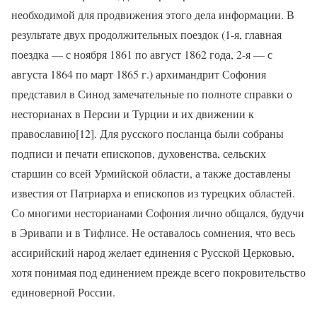
необходимой для продвижения этого дела информации. В
результате двух продолжительных поездок (1-я, главная
поездка — с ноября 1861 по август 1862 года, 2-я — с
августа 1864 по март 1865 г.) архимандрит Софония
представил в Синод замечательные по полноте справки о
несторианах в Персии и Турции и их движении к
православию[12]. Для русского посланца были собраны
подписи и печати епископов, духовенства, сельских
старшин со всей Урмийской области, а также доставлены
известия от Патриарха и епископов из турецких областей.
Со многими несторианами Софония лично общался, будучи
в Эривапи и в Тифлисе. Не оставалось сомнения, что весь
ассирийский народ желает единения с Русской Церковью,
хотя понимая под единением прежде всего покровительство
единоверной России.