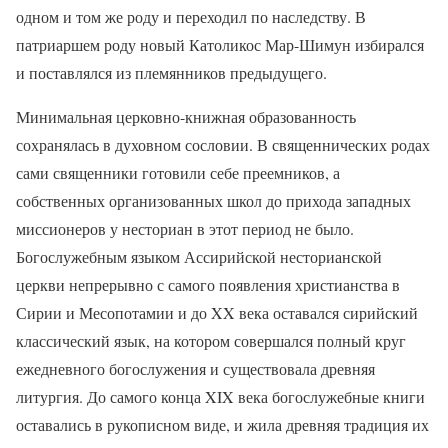
одном и том же роду и переходил по наследству. В
патриаршем роду новый Католикос Мар-Шимун избирался
и поставлялся из племянников предыдущего.
Минимальная церковно-книжная образованность
сохранялась в духовном сословии. В священнических родах
сами священники готовили себе преемников, а
собственных организованных школ до прихода западных
миссионеров у несториан в этот период не было.
Богослужебным языком Ассирийской несторианской
церкви непрерывно с самого появления христианства в
Сирии и Месопотамии и до XX века оставался сирийский
классический язык, на котором совершался полный круг
ежедневного богослужения и существовала древняя
литургия. До самого конца XIX века богослужебные книги
оставались в рукописном виде, и жила древняя традиция их