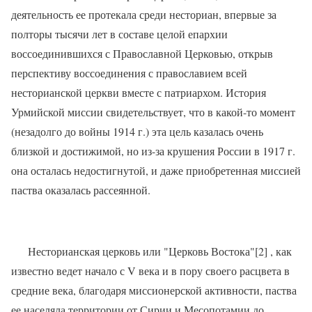
деятельность ее протекала среди несториан, впервые за
полторы тысячи лет в составе целой епархии
воссоединившихся с Православной Церковью, открыв
перспективу воссоединения с православием всей
несторианской церкви вместе с патриархом. История
Урмийской миссии свидетельствует, что в какой-то момент
(незадолго до войны 1914 г.) эта цель казалась очень
близкой и достижимой, но из-за крушения России в 1917 г.
она осталась недостигнутой, и даже приобретенная миссией
паства оказалась рассеянной.
Несторианская церковь или "Церковь Востока"[2] , как
известно ведет начало с V века и в пору своего расцвета в
средние века, благодаря миссионерской активности, паства
ее населяла территории от Сирии и Месопотамии до