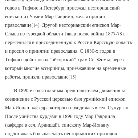
годов в Тифлис и Петербург приезжал несторианский
епископ из Урмии Map-Гавриил, желая принять
православие[14]. Другой несторианский епископ Мар-
Слыва из турецкой области Гявар после войны 1877-78 гг.
переселился в присоединенную к России Карсскую область
и просил о принятии православия. С 1880-х годов в
Тифлисе действовал "айсорский" храм Св. Фомы, через
который многие ассирийцы, приезжавшие на временные
работы, приняли православие[15].
В 1890-е годы главным представителем движения за
соединение с Русской церковью был урмийский епископ
Мар-Ионан, кафедра которого находилась в сел. Супурган.
После убийства курдами в 1896 году Map-Гавриила
(кафедра в сел. Ардишай), епископу Мар-Ионану
подчинялась большая часть несторианских приходов