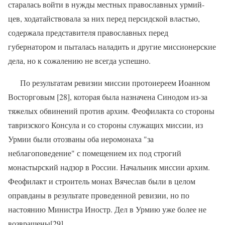
старалась войти в нужды местных православных урмий-
цев, ходатайствовала за них перед персидской властью,
содержала представителя православных перед
губернатором и пыталась наладить и другие миссионерские
дела, но к сожалению не всегда успешно.
По результатам ревизии миссии протоиереем Иоанном
Восторговым [28], которая была назначена Синодом из-за
тяжелых обвинений против архим. Феофилакта со стороны
тавризского Консула и со стороны служащих миссии, из
Урмии были отозваны оба иеромонаха "за
неблагоповедение" с помещением их под строгий
монастырский надзор в России. Начальник миссии архим.
Феофилакт и строитель монах Вячеслав были в целом
оправданы в результате проведенной ревизии, но по
настоянию Министра Иностр. Дел в Урмию уже более не
возвращены[29].