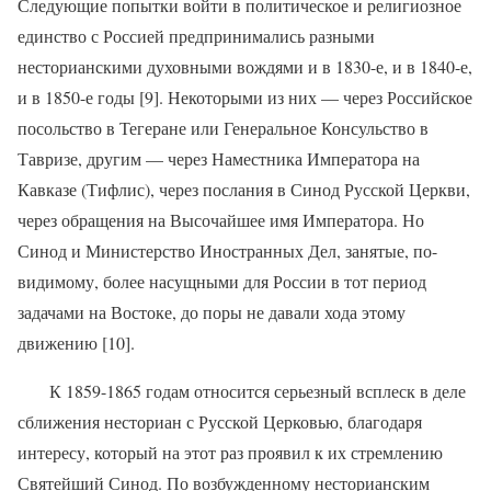
Следующие попытки войти в политическое и религиозное
единство с Россией предпринимались разными
несторианскими духовными вождями и в 1830-е, и в 1840-е,
и в 1850-е годы [9]. Некоторыми из них — через Российское
посольство в Тегеране или Генеральное Консульство в
Тавризе, другим — через Наместника Императора на
Кавказе (Тифлис), через послания в Синод Русской Церкви,
через обращения на Высочайшее имя Императора. Но
Синод и Министерство Иностранных Дел, занятые, по-
видимому, более насущными для России в тот период
задачами на Востоке, до поры не давали хода этому
движению [10].
К 1859-1865 годам относится серьезный всплеск в деле
сближения несториан с Русской Церковью, благодаря
интересу, который на этот раз проявил к их стремлению
Святейший Синод. По возбужденному несторианским