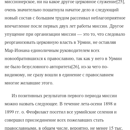
миссионерское, ни на какое другое церковное служение[25],
очень значительно пошатнула начатое дело и следующий
новый состав с большим трудом рассеивал неблагоприятное
впечатление после первых двух лет работы миссии. Другое
упущение при организации миссии — это то, что следовало
реорганизовать церковную власть в Урмии, не оставляя
Мар-Ионана единоличным руководителем всех
новообратившихся к православию, так как у него в Урмии
не было безусловного авторитета[26], из-за чего по-
видимому, не сразу вошли в единение с православием
многие желавшие этого.
Из позитивных результатов первого периода миссии
можно назвать следующее. В течение лета-осени 1898 и
1899 гг. о. Феофилакт посетил все урмийские селения и
совершил присоединение всех пожелавших стать
православными, в общем числе, вероятно, не менее 15 тыс.