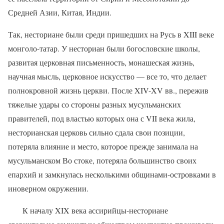
Средней Азии, Китая, Индии.
Так, несториане были среди пришедших на Русь в XIII веке
монголо-татар. У несториан были богословские школы,
развитая церковная письменность, монашеская жизнь,
научная мысль, церковное искусство — все то, что делает
полнокровной жизнь церкви. После XIV-XV вв., пережив
тяжелые удары со стороны разных мусульманских
правителей, под властью которых она с VII века жила,
несторианская церковь сильно сдала свои позиции,
потеряла влияние и место, которое прежде занимала на
мусульманском Во стоке, потеряла большинство своих
епархий и замкнулась несколькими общинами-островками в
иноверном окружении.
К началу XIX века ассирийцы-несториане