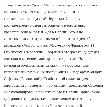
священником из Урмии Михаилом вопросу о стремлении
нескольких тысяч семей урмииских христиан
воссоединиться с Русской Церковью, Синодом
последовательно были запрошены о несторианах
представители М-ва Ин. Дел в Персии, затем по
согласовании с авторитетными в "восточных делах"
иерархами (Митрополитом Московским Филаретом[11] ,
Епископом Тамбовским Феофаном) отобран кандидат для
посылки в качестве эмиссара к несторианам. Им стал
имеющий большой опыт служения на Востоке, уже
исполнявший различные послушания Синода архимандрит
Софония (Сокольский). Снабженный надлежащими
инструкциями, советами, прогонными средствами Софония
был командирован в прилегающую к Персии Эриванскую
губернию к живущим там православным ассирийцам,
бывшим несторианам, для сбора через них всей