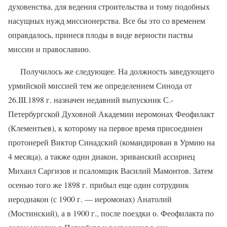
духовенства, для ведения строительства и тому подобных
насущных нужд миссионерства. Все бы это со временем
оправдалось, принеся плоды в виде верности паствы
миссии и православию.
Получилось же следующее. На должность заведующего
урмийской миссией тем же определением Синода от
26.III.1898 г. назначен недавний выпускник С.-
Петербургской Духовной Академии иеромонах Феофилакт
(Клементьев), к которому на первое время присоединен
протоиерей Виктор Синадский (командирован в Урмию на
4 месяца), а также один диакон, эриванский ассириец
Михаил Саргизов и псаломщик Василий Мамонтов. Затем
осенью того же 1898 г. прибыл еще один сотрудник
иеродиакон (с 1900 г. — иеромонах) Анатолий
(Мостинский), а в 1900 г., после поездки о. Феофилакта по