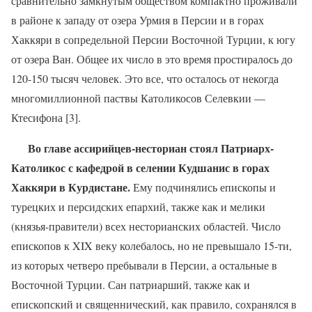
сравнительно замкнутым обществом компактно проживали
в районе к западу от озера Урмия в Персии и в горах
Хаккяри в сопредельной Персии Восточной Турции, к югу
от озера Ван. Общее их число в это время простиралось до
120-150 тысяч человек.
Это все, что осталось от некогда
многомиллионной паствы Католикосов Селевкии —
Ктесифона [3].
Во главе ассирийцев-несториан стоял Патриарх-
Католикос с кафедрой в селении Кудшанис в горах
Хаккяри в Курдистане.
Ему подчинялись епископы и
турецких и персидских епархий, также как и мелики
(князья-правители) всех несторианских областей. Число
епископов к XIX веку колебалось, но не превышало 15-ти,
из которых четверо пребывали в Персии, а остальные в
Восточной Турции. Сан патриарший, также как и
епископский и священнический, как правило, сохранялся в