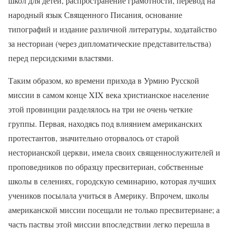
школ для детей, распространение грамотности, перевод на
народный язык Священного Писания, основание
типографий и издание различной литературы, ходатайство
за несториан (через дипломатические представительства)
перед персидскими властями.
Таким образом, ко времени прихода в Урмию Русской
миссии в самом конце XIX века христианское население
этой провинции разделялось на три не очень четкие
группы. Первая, находясь под влиянием американских
протестантов, значительно оторвалось от старой
несторианской церкви, имела своих священнослужителей и
проповедников по образцу пресвитериан, собственные
школы в селениях, городскую семинарию, которая лучших
учеников посылала учиться в Америку. Впрочем, школы
американской миссии посещали не только пресвитериане; а
часть паствы этой миссии впоследствии легко перешла в