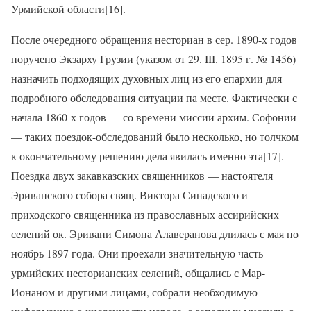
Урмийской области[16].
После очередного обращения несториан в сер. 1890-х годов
поручено Экзарху Грузии (указом от 29. III. 1895 г. № 1456)
назначить подходящих духовных лиц из его епархии для
подробного обследования ситуации па месте. Фактически с
начала 1860-х годов — со времени миссии архим. Софонии
— таких поездок-обследований было несколько, но толчком
к окончательному решению дела явилась именно эта[17].
Поездка двух закавказских священников — настоятеля
Эриванского собора свящ. Виктора Синадского и
приходского священника из православных ассирийских
селений ок. Эривани Симона Алаверанова длилась с мая по
ноябрь 1897 года. Они проехали значительную часть
урмийских несторианских селений, общались с Мар-
Ионаном и другими лицами, собрали необходимую