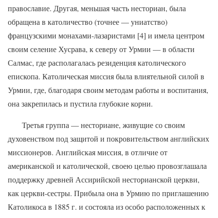
православие. Другая, меньшая часть несториан, была
обращена в католичество (точнее — униатство)
французскими монахами-лазаристами [4] и имела центром
своим селение Хусрава, к северу от Урмии — в области
Салмас, где располагалась резиденция католического
епископа. Католическая миссия была влиятельной силой в
Урмии, где, благодаря своим методам работы и воспитания,
она закрепилась и пустила глубокие корни.
Третья группа — несториане, живущие со своим
духовенством под защитой и покровительством английских
миссионеров. Английская миссия, в отличие от
американской и католической, своею целью провозглашала
поддержку древней Ассирийской несторианской церкви,
как церкви-сестры. Прибыла она в Урмию по приглашению
Католикоса в 1885 г. и состояла из особо расположенных к