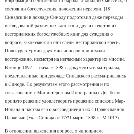
информацию о численности народа, о западных миссиях, о
состоянии богослужения, положении иерархии [18].
Синадский в докладе Синоду подготовил даже переводы
исследований различных таинств и других текстов из
несторианских богослужебных книг для суждения о
вопросе, заключают ли они следы несторианской ереси.
Повсюду в Урмии двух миссионеров принимали
восторженно, несмотря на негласный характер их миссии.
В конце 1897 — начале 1898 г. документы и материалы,
представленные при докладе Синадского рассматривались
в Синоде. По результатам этого рассмотрения и по
согласовании с Министерством Иностранных Дел было
принято решение удовлетворить прошение епископа Мар-
Иопана н паствы его о воссоединении их с Православной
Церковью (Указ Синода от 17/21 марта 1898 г. ,М 1017).
В отношении выяснения вопроса о чиноприеме