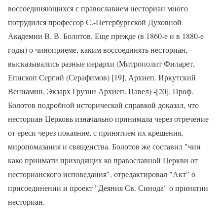
воссоединяющихся с православием несториан много
потрудился профессор С.-Петербургской Духовной
Академии В. В. Болотов. Еще прежде (в 1860-е и в 1880-е
годы) о чиноприеме, каким воссоединять несториан,
высказывались разные иерархи (Митрополит Филарет,
Епископ Сергий (Серафимов) [19], Архиеп. Иркутский
Вениамин, Экзарх Грузии Архиеп. Павел) -[20]. Проф.
Болотов подробной исторической справкой доказал, что
несториан Церковь изначально принимала через отречение
от ереси через покаяние, с принятием их крещения,
миропомазания и священства. Болотов же составил "чин
како приимати приходящих ко православной Церкви от
несторианского исповедания", отредактировал "Акт" о
присоединении и проект "Деяния Св. Синода" о принятии
несториан.