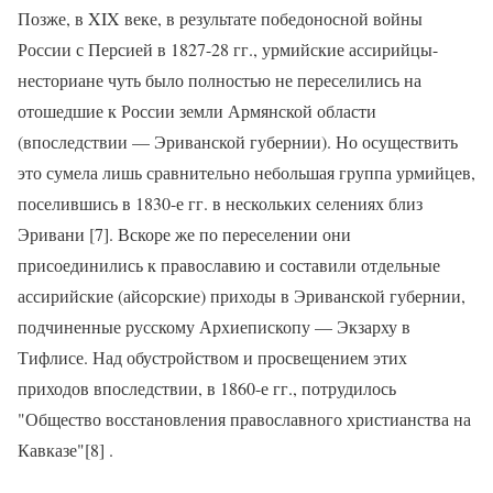
Позже, в XIX веке, в результате победоносной войны
России с Персией в 1827-28 гг., урмийские ассирийцы-
несториане чуть было полностью не переселились на
отошедшие к России земли Армянской области
(впоследствии — Эриванской губернии). Но осуществить
это сумела лишь сравнительно небольшая группа урмийцев,
поселившись в 1830-е гг. в нескольких селениях близ
Эривани [7]. Вскоре же по переселении они
присоединились к православию и составили отдельные
ассирийские (айсорские) приходы в Эриванской губернии,
подчиненные русскому Архиепископу — Экзарху в
Тифлисе. Над обустройством и просвещением этих
приходов впоследствии, в 1860-е гг., потрудилось
"Общество восстановления православного христианства на
Кавказе"[8] .