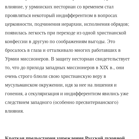
влияние, у урмииских несториан со временем стал
проявляться некоторый индифферентизм в вопросах
церковности, подчинения иерархии, исполнения обрядов;
появилась легкость при переходе из одной христианской
конфессии в другую по соображениям выгоды. Это
бросалось в глаза и отталкивало многих работавших в
Урмии миссионеров. В защиту несториан свидетельствует
то, что до прихода западных миссионеров в XIX в., они
очень строго блюли свою христианскую веру в
мусульманском окружении, идя за нее на лишения и
гонения, а секуляризация и индифферентизм явились уже
следствием западного (особенно пресвитерианского)
влияния.
Краткая предыстория учреждения Русской духовной