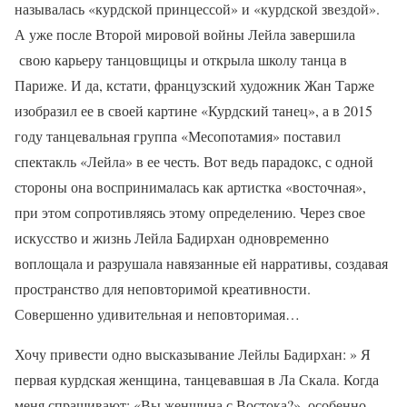
называлась «курдской принцессой» и «курдской звездой».
А уже после Второй мировой войны Лейла завершила
свою карьеру танцовщицы и открыла школу танца в
Париже. И да, кстати, французский художник Жан Тарже
изобразил ее в своей картине «Курдский танец», а в 2015
году танцевальная группа «Месопотамия» поставил
спектакль «Лейла» в ее честь. Вот ведь парадокс, с одной
стороны она воспринималась как артистка «восточная»,
при этом сопротивляясь этому определению. Через свое
искусство и жизнь Лейла Бадирхан одновременно
воплощала и разрушала навязанные ей нарративы, создавая
пространство для неповторимой креативности.
Совершенно удивительная и неповторимая…
Хочу привести одно высказывание Лейлы Бадирхан: » Я
первая курдская женщина, танцевавшая в Ла Скала. Когда
меня спрашивают: «Вы женщина с Востока?», особенно