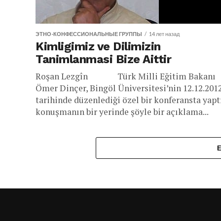
ЭТНО-КОНФЕССИОНАЛЬНЫЕ ГРУППЫ
14 лет назад
Kimligimiz ve Dilimizin
Tanimlanmasi Bize Aittir
Roşan Lezgîn Türk Milli Eğitim Bakanı
Ömer Dinçer, Bingöl Üniversitesi’nin 12.12.201
tarihinde düzenlediği özel bir konferansta yapt
konuşmanın bir yerinde şöyle bir açıklama...