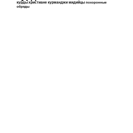
курды христиане
курманджи
мидийцы
похоронные
обряды