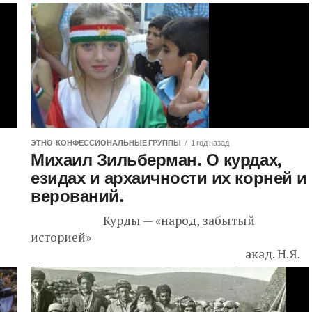
ЭТНО-КОНФЕССИОНАЛЬНЫЕ ГРУППЫ
1 год назад
Михаил Зильберман. О курдах,
езидах и архаичности их корней и
верований.
Курды — «народ, забытый
историей»
акад. Н.Я.
Марр О курдах.
Уже много лет суждения об истоках,
этнических корнях курдского народа,