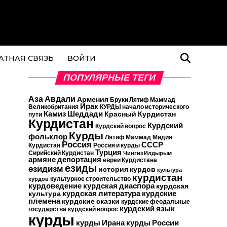
АТНАЯ СВЯЗЬ
ВОЙТИ
ПОПУЛЯРНЫЕ ТЕГИ
Аза Авдали
Армения
Бруки Лятиф Маммад
Ирак
Великобритания
КУРДЫ начало исторического
Камиз Шеддади
Красный Курдистан
пути
Курдистан
Курдский
Курдский вопрос
Курды
фольклор
Лятиф Маммад
Мидия
Россия
СССР
Курдистан
Россия и курды
Турция
Сирийский Курдистан
Чингиз Илдырым
армяне
депортация
евреи Курдистана
езиды
езидизм
история курдов
культура
курдистан
культурное строительство
курдов
курдская диаспора
курдоведение
курдская
курдские
курдская литература
культура
племена
курдские сказки
курдские феодальные
курдский язык
государства
курдский вопрос
курды
курды Ирана
курды России