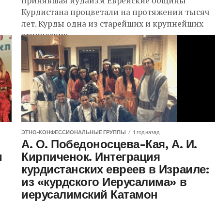
принявшая иудаизм Еврейские общины
Курдистана процветали на протяжении тысяч
лет. Курды одна из старейших и крупнейших
этнических...
ЭТНО-КОНФЕССИОНАЛЬНЫЕ ГРУППЫ
1 год назад
А. О. Победоносцева-Кая, А. И.
и
Кирпиченок. Интеграция
курдистанских евреев в Израиле:
из «курдского Иерусалима» в
иерусалимский Катамон