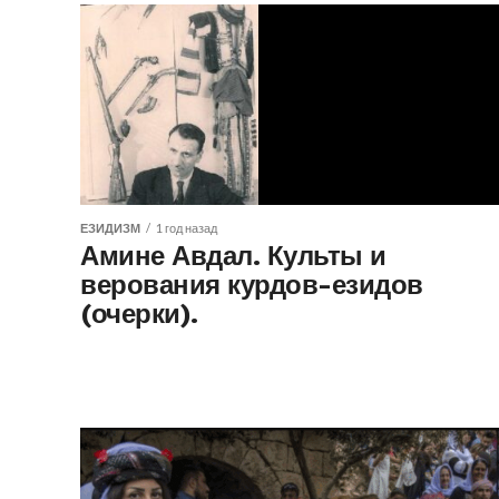
ЕЗИДИЗМ
1 год назад
Амине Авдал. Культы и
верования курдов-езидов
(очерки).