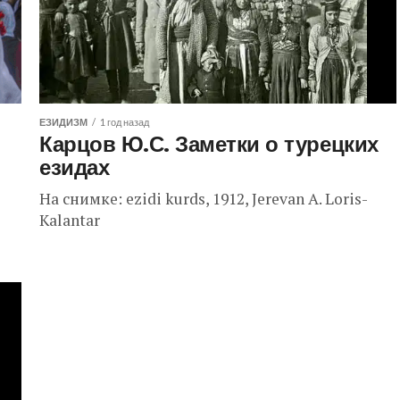
неоднозначны и...
ЕЗИДИЗМ
1 год назад
Карцов Ю.С. Заметки о турецких
езидах
На снимке: ezidi kurds, 1912, Jerevan A. Loris-
Kalantar