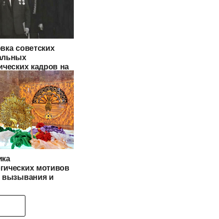
вка советских
альных
ических кадров на
е курдов
ика
гических мотивов
а вызывания и
щения дождя
 Армении