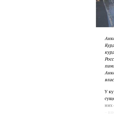
Анко
Курд
кур
Росс
пам
Анк
влас
У ку
суще
них 
– в