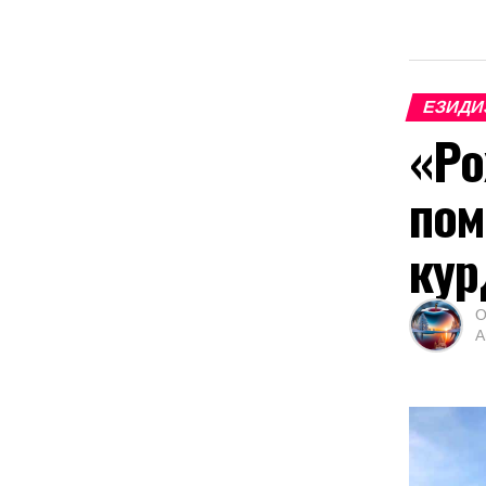
ЕЗИДИ
«Ро
пом
кур
О
А