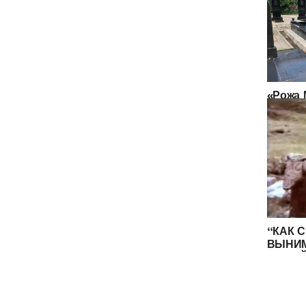
«Рожа 
или Де
душ ус
езидов
“КАК С
ВЫНИ
ЛЮДЕЙ
ДУШИ 
ЖИЗНИ
ЗАКАВ