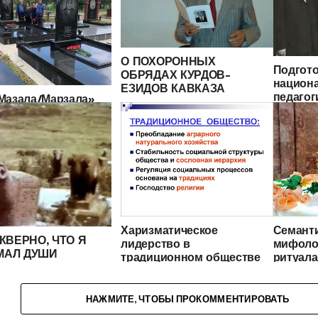
О ПОХОРОННЫХ
Подгото
ОБРЯДАХ КУРДОВ-
национ
ЕЗИДОВ КАВКАЗА
педагог
Мазала/Марзала»
пример
нь поминовения
опших у курдов-
Харизматическое
Семант
КВЕРНО, ЧТО Я
лидерство в
мифоло
МАЛ ДУШИ
традиционном обществе
ритуал
”: КОНЦЕПЦИИ
народов Передней Азии и
прекра
И ЗАГРОБНОЙ
Северной Африки
езидов
 У ЕЗИДОВ
НАЖМИТЕ, ЧТОБЫ ПРОКОММЕНТИРОВАТЬ
КАЗЬЯ В XX ВЕКЕ