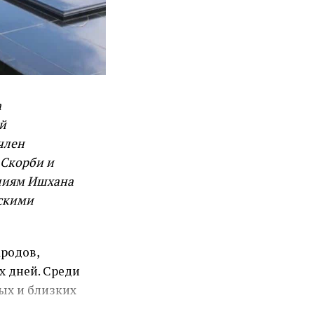
а
й
член
 Скорби и
лиям Ишхана
скими
ародов,
х дней. Среди
ых и близких