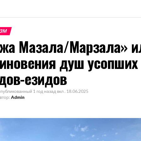
ЗМ
жа Мазала/Марзала» и
иновения душ усопших 
дов-езидов
публикованный
1 год назад
вкл .
18.06.2025
втор:
Admin