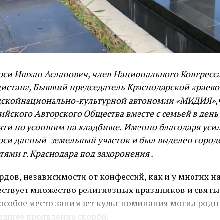
си Ишхан Асланович, член Национального Конгресс
истана, Бывший председатель Краснодарской краево
дскойнационально-культурной автономии «МИДИЯ»,
ийского Авторского Общества вместе с семьей в день
яти по усопшим на кладбище.
Именно благодаря уси
оси
данный земельный участок
и был выделен
город
тями г. Краснодара
под захоронения
.
рдов, независимости от конфессий, как и у многих н
ствует множество религиозных праздников и святы
особое место занимает культ поминания могил родн
нешнее проявление скорби.