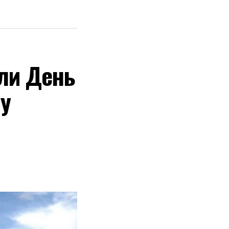
ли День
у