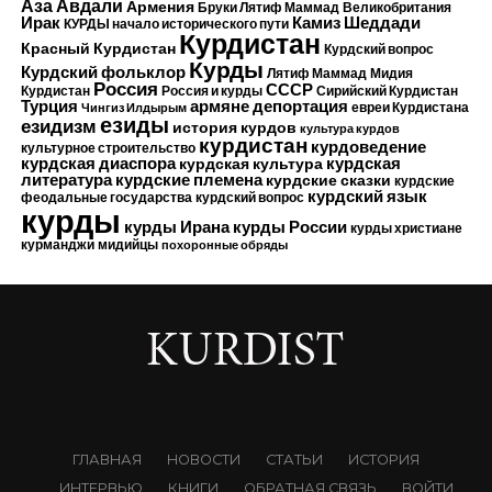
Аза Авдали
Армения
Бруки Лятиф Маммад
Великобритания
Камиз Шеддади
Ирак
КУРДЫ начало исторического пути
Курдистан
Красный Курдистан
Курдский вопрос
Курды
Курдский фольклор
Лятиф Маммад
Мидия
Россия
СССР
Курдистан
Россия и курды
Сирийский Курдистан
Турция
армяне
депортация
евреи Курдистана
Чингиз Илдырым
езиды
езидизм
история курдов
культура курдов
курдистан
курдоведение
культурное строительство
курдская диаспора
курдская
курдская культура
курдские племена
литература
курдские сказки
курдские
курдский язык
феодальные государства
курдский вопрос
курды
курды Ирана
курды России
курды христиане
курманджи
мидийцы
похоронные обряды
ГЛАВНАЯ
НОВОСТИ
СТАТЬИ
ИСТОРИЯ
ИНТЕРВЬЮ
КНИГИ
ОБРАТНАЯ СВЯЗЬ
ВОЙТИ