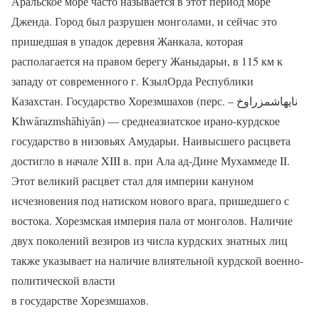
Аральское море часто называется в этот период море
Дженда. Город был разрушен монголами, и сейчас это
пришедшая в упадок деревня Жанкала, которая
располагается на правом берегу Жаныдарьи, в 115 км к
западу от современного г. КзылОрда Республики
Казахстан. Государство Хорезмшахов (перс. – نایهاشمزراوخ
Khwārazmshāhiyān) — среднеазиатское ирано-курдское
государство в низовьях Амударьи. Наивысшего расцвета
достигло в начале XIII в. при Ала ад-Дине Мухаммеде II.
Этот великий расцвет стал для империи кануном
исчезновения под натиском нового врага, пришедшего с
востока. Хорезмская империя пала от монголов. Наличие
двух поколений везиров из числа курдских знатных лиц
также указывает на наличие влиятельной курдской военно-
политической власти
в государстве Хорезмшахов.