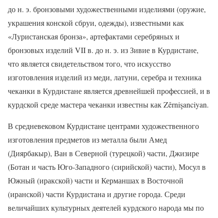
до н. э. бронзовыми художественными изделиями (оружие,
украшения конской сбруи, одежды), известными как
«Луристанская бронза», артефактами серебряных и
бронзовых изделий VII в. до н. э. из Зивие в Курдистане,
что является свидетельством того, что искусство
изготовления изделий из меди, латуни, серебра и техника
чеканки в Курдистане является древнейшей профессией, и в
курдской среде мастера чеканки известны как Zêrnişanciyan.
В средневековом Курдистане центрами художественного
изготовления предметов из металла были Амед
(Диярбакыр), Ван в Северной (турецкой) части, Джизире
(Ботан и часть Юго-Западного (сирийской) части), Мосул в
Южный (иракской) части и Керманшах в Восточной
(иранской) части Курдистана и другие города. Среди
величайших культурных деятелей курдского народа мы по