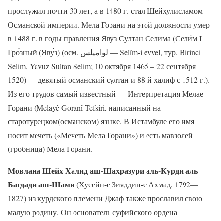
прослужил почти 30 лет, а в 1480 г. стал Шейхулисламом
Османской империи. Мела Горани на этой должности умер
в 1488 г. в годы правления Явуз Султан Селима (Сели́м I
Гро́зный (Яву́з) (осм. لواميلس‎ — Selîm-i evvel, тур. Birinci
Selim, Yavuz Sultan Selim; 10 октября 1465 – 22 сентября
1520) — девятый османский султан и 88-й халиф с 1512 г.).
Из его трудов самый известный — Интерпретация Мелае
Горани (Melayê Goranî Tefsiri, написанный на
старотурецком(османском) языке. В Истамбуле его имя
носит мечеть («Мечеть Мела Горани») и есть мавзолей
(гробница) Мела Горани.
Мовлана Шейх Халид аш-Шахразури аль-Курди аль
Багдади аш-Шами
(Хусейн-е Зияддин-е Ахмад, 1792—
1827) из курдского племени Джаф также прославил свою
малую родину. Он основатель суфийского ордена