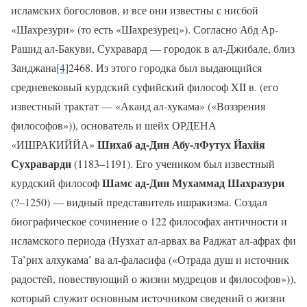
исламских богословов, и все они известны с нисбой
«Шахрезури» (то есть «Шахрезурец»). Согласно Абд Ар-
Рашид ал-Бакуви, Сухравард — городок в ал-Джибале, близ
Занджана
[4]
2468. Из этого городка был выдающийся
средневековый курдский суфийский философ XII в. (его
известный трактат — «Акаид ал-хукама» («Воззрения
философов»)), основатель и шейх ОРДЕНА
Шихаб ад-Дин Абу-лФутух Йахйя
«ИШРАКИЙЙА»
Сухраварди
(1183–1191). Его учеником был известный
Шамс ад-Дин Мухаммад Шахразури
курдский философ
(?–1250) — видный представитель ишракизма. Создал
биографическое сочинение о 122 философах античности и
исламского периода (Нузхат ал-арвах ва Раджат ал-афрах фи
Та’рих алхукама’ ва ал-фаласифа («Отрада душ и источник
радостей, повествующий о жизни мудрецов и философов»)),
который служит основным источником сведений о жизни