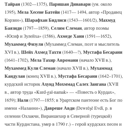
Тайран
Паришан Динавари
(1302—1375),
(ум. около
Мела Хесене Батейи
1395),
(1417— 1494, автор «Продавец
Шарафхан Бидлиси
Махмуд
Корзин»),
(1543—1601/2),
Баязиди
Селим Слеман
(1797—1859),
, автор поэмы
Ахмеде Хани
«Юсиф и Зулейха» (1586),
(1591—1652),
Мухаммед Физули
(Мухаммед Слеман, поэт и мыслитель
Шейх Ахмед Тахти
Мустафа Бесарани
XVI в.),
(1640—?),
Мела Тахир Авромани
(1641–1702),
(начало XVII в.),
Мухаммед Кули Слеман
Мухаммад
(начало XVII в.),
Кандулаи
Мустафа Бесарани
(конец XVII в.),
(1642–1701),
Ахунд Мохммад Салех Зангана
курдский историк
(XVII
в., автор труда «Kurd-gal-namak» — «Повесть о Курдах»,
Нали
1659);
(1797—1855; в Урартском пантеоне есть Бог по
Давреше Авди
имени «Налаини»),
(Dewrêşê Evdî, р. в
селении Охлакчи, Вираншехир в Северной (турецкой)
части Курдистана, умер в 1790 г.) – герой курдских песен и