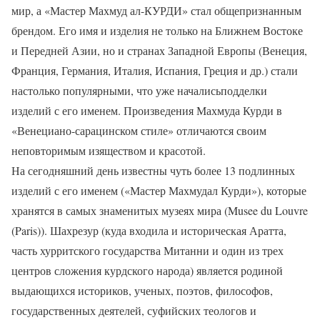
мир, а «Мастер Махмуд ал-КУРДИ» стал общепризнанным
брендом. Его имя и изделия не только на Ближнем Востоке
и Передней Азии, но и странах Западной Европы (Венеция,
Франция, Германия, Италия, Испания, Греция и др.) стали
настолько популярными, что уже началисьподделки
изделий с его именем. Произведения Махмуда Курди в
«Венециано-сарацинском стиле» отличаются своим
неповторимым изяществом и красотой.
На сегодняшний день известны чуть более 13 подлинных
изделий с его именем («Мастер Махмудал Курди»), которые
хранятся в самых знаменитых музеях мира (Musee du Louvre
(Paris)). Шахрезур (куда входила и историческая Аратта,
часть хурритского государства Митанни и один из трех
центров сложения курдского народа) является родиной
выдающихся историков, ученых, поэтов, философов,
государственных деятелей, суфийских теологов и