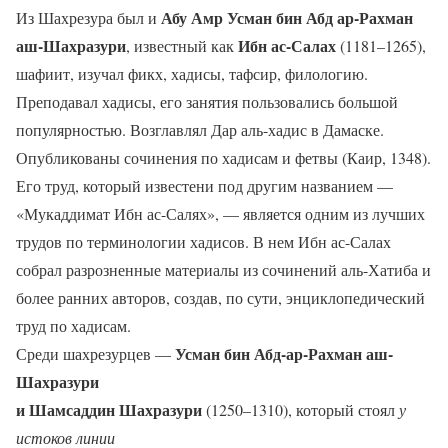
Абу Амр Усман бин Абд ар-Рахман
Из Шахрезура был и
аш-Шахразури
Ибн ас-Салах
, известный как
(1181–1265),
шафиит, изучал фикх, хадисы, тафсир, филологию.
Преподавал хадисы, его занятия пользовались большой
популярностью. Возглавлял Дар аль-хадис в Дамаске.
Опубликованы сочинения по хадисам и фетвы (Каир, 1348).
Его труд, который известени под другим названием —
«Мукаддимат Ибн ас-Салях», — является одним из лучших
трудов по терминологии хадисов. В нем Ибн ас-Салах
собрал разрозненные материалы из сочинений аль-Хатиба и
более ранних авторов, создав, по сути, энциклопедический
труд по хадисам.
Усман бин Абд-ар-Рахман аш-
Среди шахрезурцев —
Шахразури
и Шамсаддин Шахразури
(1250–1310), который стоял
у
истоков линии