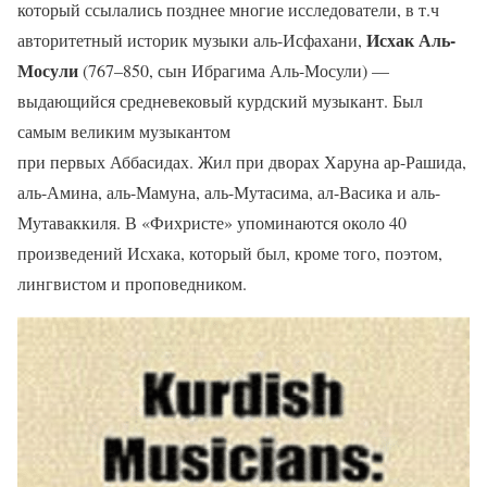
который ссылались позднее многие исследователи, в т.ч
Исхак Аль-
авторитетный историк музыки аль-Исфахани,
Мосули
(767–850, сын Ибрагима Аль-Мосули) —
выдающийся средневековый курдский музыкант. Был
самым великим музыкантом
при первых Аббасидах. Жил при дворах Харуна ар-Рашида,
аль-Амина, аль-Мамуна, аль-Мутасима, ал-Васика и аль-
Мутаваккиля. В «Фихристе» упоминаются около 40
произведений Исхака, который был, кроме того, поэтом,
лингвистом и проповедником.