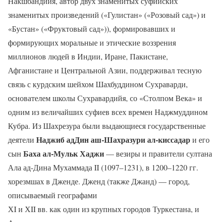
Накшбандийя, автор двух знаменитых суфийских
знаменитых произведений («Гулистан» («Розовый сад») и
«Бустан» («Фруктовый сад»)), формировавших и
формирующих моральные и этические воззрения
миллионов людей в Индии, Иране, Пакистане,
Афганистане и Центральной Азии, поддерживал тесную
связь с курдским шейхом Шахбуддином Сухраварди,
основателем школы Сухравардийя, со «Столпом Века» и
одним из величайших суфиев всех времен Наджмуддином
Кубра. Из Шахрезура были выдающиеся государственные
Наджиб адДин аш-Шахразури ал-киссадар
деятели
и его
Баха ал-Мульк Хаджи
сын
— везиры и правители султана
Ала ад-Дина Мухаммада II (1097–1231), в 1200–1220 гг.
хорезмшах в Дженде. Дженд (также Джанд) — город,
описываемый географами
ХI и ХII вв. как один из крупных городов Туркестана, и