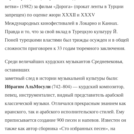
ветви» (1982) за фильм «Дорога» (прокат ленты в Турции
запрещен) по оценке жюри ХХХII и ХХХV
Международных кинофестивалей в Локарно и Каннах.
Правда и то, что за свой вклад в Турецкую культуру Й.
Гюней турецкими властями был трижды осужден и в общей
сложности приговорен к 33 годам тюремного заключения.
Среди величайших курдских музыкантов Средневековья,
оставивших
заметный след в истории музыкальной культуры были:
Ибрагим АльМосули
(742–804) — курдский композитор,
певец, инструменталист, видный представитель арабской
классической музыки. Отличался прекрасным знанием как
иранского, так и арабского исполнительского стилей. Ему
приписывается создание 900 песен и напевов. Известен он
также как автор сборника «Сто избранных песен», на