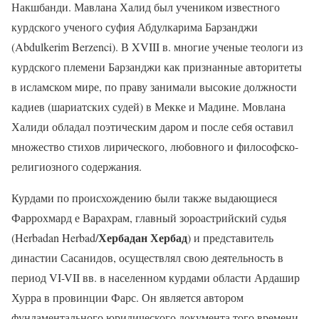
Накшбанди. Мавлана Халид был учеником известного
курдского ученого суфия Абдулкарима Барзанджи
(Abdulkerim Berzenci). В XVIII в. многие ученые теологи из
курдского племени Барзанджи как признанные авторитеты
в исламском мире, по праву занимали высокие должности
кадиев (шариатских судей) в Мекке и Мадине. Мовлана
Халиди обладал поэтическим даром и после себя оставил
множество стихов лирического, любовного и философско-
религиозного содержания.
Курдами по происхождению были также выдающиеся
Фаррохмард е Варахрам, главный зороастрийский судья
Хербадан Хербад
(Herbadan Herbad/
) и представитель
династии Сасанидов, осуществлял свою деятельность в
период VI-VII вв. в населенном курдами области Ардашир
Хурра в провинции Фарс. Он является автором
фундаментального юридического документа того времени