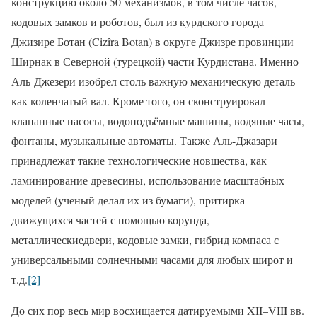
конструкцию около 50 механизмов, в том числе часов,
кодовых замков и роботов, был из курдского города
Джизире Ботан (Cizîra Botan) в округе Джизре провинции
Ширнак в Северной (турецкой) части Курдистана. Именно
Аль-Джезери изобрел столь важную механическую деталь
как коленчатый вал. Кроме того, он сконструировал
клапанные насосы, водоподъёмные машины, водяные часы,
фонтаны, музыкальные автоматы. Также Аль-Джазари
принадлежат такие технологические новшества, как
ламинирование древесины, использование масштабных
моделей (ученый делал их из бумаги), притирка
движущихся частей с помощью корунда,
металлическиедвери, кодовые замки, гибрид компаса с
универсальными солнечными часами для любых широт и
т.д.
[2]
До сих пор весь мир восхищается датируемыми XII–VIII вв.