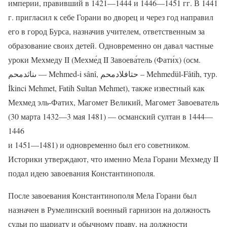
империи, правивший в 1421—1444 и 1446—1451 гг. В 1441
г. пригласил к себе Горани во дворец и через год направил
его в город Бурса, назначив учителем, ответственным за
образование своих детей. Одновременно он давал частные
уроки Мехмеду II (Мехме́д II Завоева́тель (Фати́х) (осм.
ىناثدمحم‎ — Mehmed-i sânî, حتافلادمحم‎ – Mehmedül-Fâtih, тур.
İkinci Mehmet, Fatih Sultan Mehmet), также известный как
Мехмед эль-Фатих, Магомет Великий, Магомет Завоеватель
(30 марта 1432—3 мая 1481) — османский султан в 1444—
1446
и 1451—1481) и одновременно был его советником.
Историки утверждают, что именно Мела Горани Мехмеду II
подал идею завоевания Константинополя.
После завоевания Константинополя Мела Горани был
назначен в Румелинский военный гарнизон на должность
судьи по шариату и обычному праву, на должности