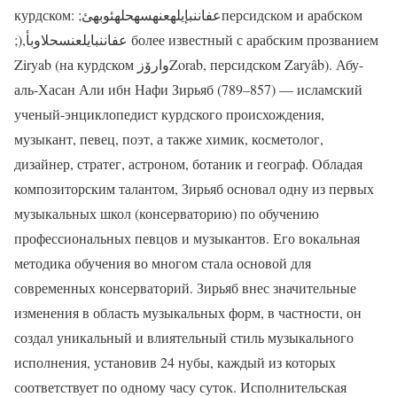
курдском: ;عفاننبإیلهعنهسهحلهئوبهئперсидском и арабском
;),عفاننبايلعنسحلاوبأ более известный с арабским прозванием
Ziryab (на курдском وارۆزZorab, персидском Zaryâb). Абу-
аль-Хасан Али ибн Нафи Зирьяб (789–857) — исламский
ученый-энциклопедист курдского происхождения,
музыкант, певец, поэт, а также химик, косметолог,
дизайнер, стратег, астроном, ботаник и географ. Обладая
композиторским талантом, Зирьяб основал одну из первых
музыкальных школ (консерваторию) по обучению
профессиональных певцов и музыкантов. Его вокальная
методика обучения во многом стала основой для
современных консерваторий. Зирьяб внес значительные
изменения в область музыкальных форм, в частности, он
создал уникальный и влиятельный стиль музыкального
исполнения, установив 24 нубы, каждый из которых
соответствует по одному часу суток. Исполнительская