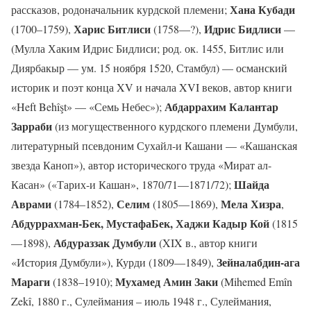
Хана Кубади
рассказов, родоначальник курдской племени;
Харис Битлиси
Идрис Бидлиси
(1700–1759),
(1758—?),
—
(Мулла Хаким Идрис Бидлиси; род. ок. 1455, Битлис или
Диярбакыр — ум. 15 ноября 1520, Стамбул) — османский
историк и поэт конца XV и начала XVI веков, автор книги
Абдаррахим Калантар
«Heft Behîşt» — «Семь Небес»);
Зарраби
(из могущественного курдского племени Думбули,
литературный псевдоним Сухайл-и Кашани — «Кашанская
звезда Каноп»), автор исторического труда «Мират ал-
Шайда
Касан» («Тарих-и Кашан», 1870/71—1871/72);
Аврами
Селим
Мела Хизра
(1784–1852),
(1805—1869),
,
Абдуррахман-Бек, МустафаБек, Хаджи Кадыр Кой
(1815
Абдураззак Думбули
—1898),
(XIX в., автор книги
Зейналабдин-ага
«История Думбули»), Курди (1809—1849),
Мараги
Мухамед Амин Заки
(1838–1910);
(Mihemed Emîn
Zekî, 1880 г., Сулеймания – июль 1948 г., Сулеймания,