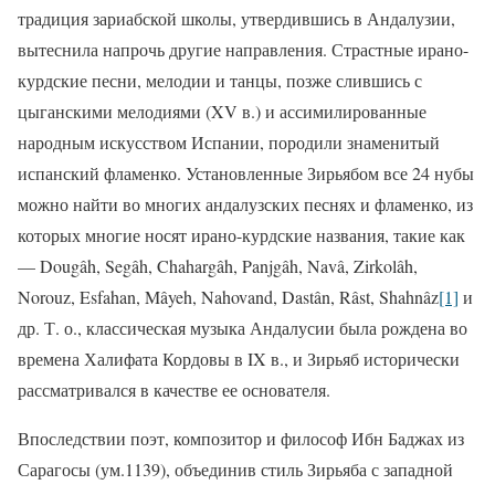
традиция зариабской школы, утвердившись в Андалузии,
вытеснила напрочь другие направления. Страстные ирано-
курдские песни, мелодии и танцы, позже слившись с
цыганскими мелодиями (XV в.) и ассимилированные
народным искусством Испании, породили знаменитый
испанский фламенко. Установленные Зирьябом все 24 нубы
можно найти во многих андалузских песнях и фламенко, из
которых многие носят ирано-курдские названия, такие как
— Dougâh, Segâh, Chahargâh, Panjgâh, Navâ, Zirkolâh,
Norouz, Esfahan, Mâyeh, Nahovand, Dastân, Râst, Shahnâz
[1]
и
др. Т. о., классическая музыка Андалусии была рождена во
времена Халифата Кордовы в IX в., и Зирьяб исторически
рассматривался в качестве ее основателя.
Впоследствии поэт, композитор и философ Ибн Бaджах из
Сарагосы (ум.1139), объединив стиль Зирьяба с западной