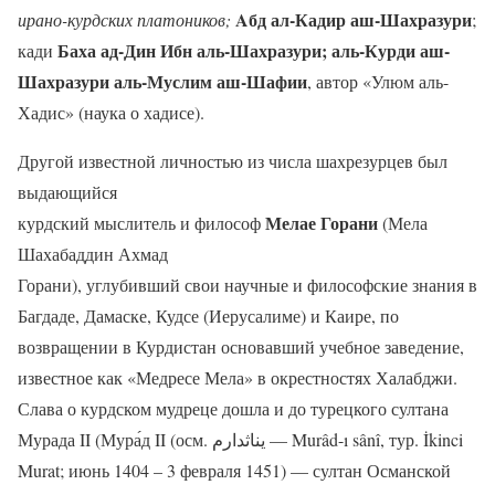
Aбд ал-Кадир аш-Шахразури
ирано-курдских платоников;
;
Баха ад-Дин Ибн аль-Шахразури; аль-Курди аш-
кади
Шахразури аль-Муслим аш-Шафии
, автор «Улюм аль-
Хадис» (наука о хадисе).
Другой известной личностью из числа шахрезурцев был
выдающийся
Мелае Горани
курдский мыслитель и философ
(Мела
Шахабаддин Ахмад
Горани), углубивший свои научные и философские знания в
Багдаде, Дамаске, Кудсе (Иерусалиме) и Каире, по
возвращении в Курдистан основавший учебное заведение,
известное как «Медресе Мела» в окрестностях Халабджи.
Слава о курдском мудреце дошла и до турецкого султана
Мурада II (Мура́д II (осм. يناثدارم‎ — Murâd-ı sânî, тур. İkinci
Murat; июнь 1404 – 3 февраля 1451) — султан Османской