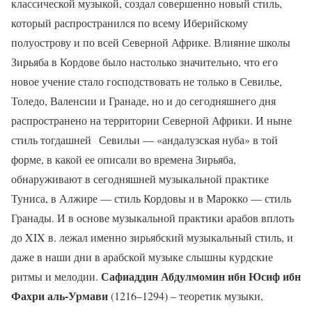
классической музыкой, создал совершенно новый стиль,
который распространился по всему Иберийскому
полуострову и по всей Северной Африке. Влияние школы
Зирьяба в Кордове было настолько значительно, что его
новое учение стало господствовать не только в Севилье,
Толедо, Валенсии и Гранаде, но и до сегодняшнего дня
распространено на территории Северной Африки. И ныне
стиль тогдашней Севильи — «андалузская нуба» в той
форме, в какой ее описали во времена Зирьяба,
обнаруживают в сегодняшней музыкальной практике
Туниса, в Алжире — стиль Кордовы и в Марокко — стиль
Гранады. И в основе музыкальной практики арабов вплоть
до XIX в. лежал именно зирьябский музыкальный стиль, и
даже в наши дни в арабской музыке слышны курдские
Сафиаддин Абдулмомин ибн Юсиф ибн
ритмы и мелодии.
Фахри аль-Урмави
(1216–1294) – теоретик музыки,