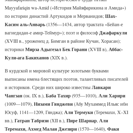
Mayyafariqin wa-Amid («История Майяфарикина и Амида»)
Шах-
по истории династий Артукидов и Мерванидов;
Касим аль-Анварь
(1356—1434, автор трактата «Бейан-е
Джафаркули
вагиедидан-е амир-Теймур»); поэт и философ
(XVIII в., уроженец д. Бимган в районе Кучан, Хорасан);
Мирза Адыгезал Бек Горани
Аббас-
историки
(XVIII в),
Кули-ага Бакиханов
(XIX в.).
В курдской и мировой культуре золотыми буквами
выписаны имена блестящих поэтов, талантливых писателей
Лавкари
и историков. Среди них широко известны
Чангзан
Баба Тахир
Али Харири
(ок. IX в.),
(935—1010),
Низами Гянджеви
(1009—1079),
(Абу Мухаммед Ильяс ибн
Али Термуки
Юсуф, 1141—1209, Гянджа);
(Теремахи, X–XI
Гатран Табризи
Пире Шариар
Али
вв.),
(ХII в.),
,
Теремахи, Ахмед Малаи Джезири
Факи
(1570—1640),