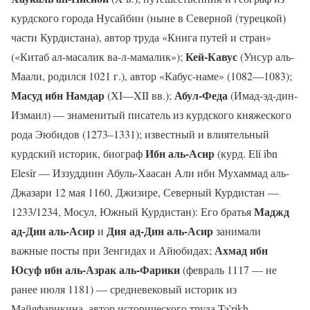
курдского города Нусайбин (ныне в Северной (турецкой)
части Курдистана), автор труда «Книга путей и стран»
Кей-Кавус
(«Китаб ал-масалик ва-л-мамалик»);
(Унсур аль-
Маали, родился 1021 г.), автор «Кабус-наме» (1082—1083);
Масуд ибн Намдар
Абул-Феда
(ХI—XII вв.);
(Имад-эд-дин-
Измаил) — знаменитый писатель из курдского княжеского
рода Эюбидов (1273–1331); известный и влиятельный
Ибн аль-Асир
курдский историк, биограф
(курд. Elî îbn
Elesîr — Иззуддиин Абуль-Хаасан Али ибн Мухаммад аль-
Джазари 12 мая 1160, Джизире, Северный Курдистан —
Маджд
1233/1234, Мосул, Южный Курдистан): Его братья
ад-Дин аль-Асир
Дия ад-Дин аль-Асир
и
занимали
Ахмад ибн
важные посты при Зенгидах и Айюбидах;
Юсуф ибн аль-Азрак аль-Фарики
(февраль 1117 — не
ранее июля 1181) — средневековый историк из
Майяфарикина, автор исторического труда Ta’rikh