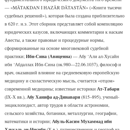
— «MĀTAKDAN I HAZĀR DĀTASTĀN» («Книги тысячи
судебных решений»), которая была создана приблизительно
в 620 г. н.э. Этот сборник представляет собой компиляцию
юридических казусов, включающих комментарии к наскам
Авесты, а также правовые и процедурные нормы,
сформированные на основе многовековой судебной
Ибн-Сина (Авиценна)
практики;
— Абу ‘Али ал-Хусайн
ибн ‘Абдаллах Ибн-Сина (ок.980—22.06.1037), философ и
врач, оказавший влияние на средневековую европейскую
медицину и схоластическую мысль, считается «отцом»
Ат-Табари
современной медицины; известные историки
Абу Ханифа ад-Динавари
(IХ-Х вв.),
(815–895), ученый-
энциклопедист, автор трудов в области астрономии,
сельского хозяйства, ботаники, металлургии, географии,
Абуль-Касим Мухаммад ибн
математики и истории;
Хаукаль ан-Нисиби
(X в.), путешественник и географ из