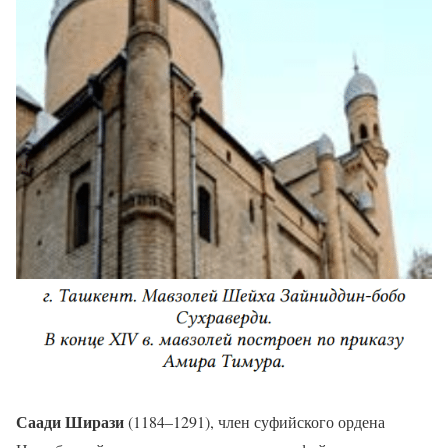
Саади Ширази
(1184–1291), член суфийского ордена