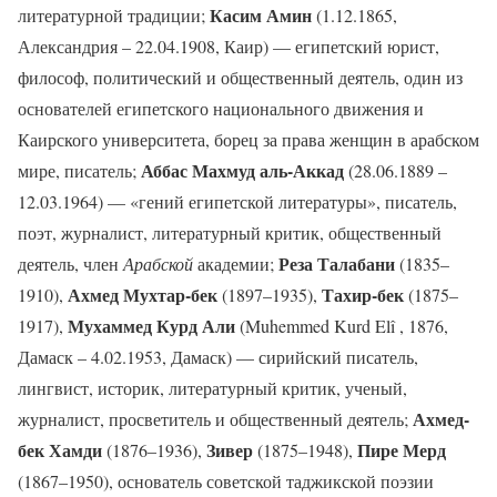
Касим Амин
литературной традиции;
(1.12.1865,
Александрия – 22.04.1908, Каир) — египетский юрист,
философ, политический и общественный деятель, один из
основателей египетского национального движения и
Каирского университета, борец за права женщин в арабском
Аббас Махмуд аль-Аккад
мире, писатель;
(28.06.1889 –
12.03.1964) — «гений египетской литературы», писатель,
поэт, журналист, литературный критик, общественный
Реза Талабани
деятель, член
Арабской
академии;
(1835–
Ахмед Мухтар-бек
Тахир-бек
1910),
(1897–1935),
(1875–
Мухаммед Курд Али
1917),
(Muhemmed Kurd Elî , 1876,
Дамаск – 4.02.1953, Дамаск) — сирийский писатель,
лингвист, историк, литературный критик, ученый,
Ахмед-
журналист, просветитель и общественный деятель;
бек Хамди
Зивер
Пире Мерд
(1876–1936),
(1875–1948),
(1867–1950), основатель советской таджикской поэзии