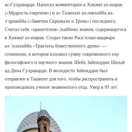
ас-Cухраварди. Написал комментарии к Хикмат ал-ишрак
(«Мудрость озарения») и ат-Талвихат ал-лавхиййа ва-
л‘аршиййа («Заметки Скрижали и Трона») последнего.
Считал себя «хранителем» (каййим) знания, содержащегося
в Хикмат ал-ишрак. Создал также Раса’илаш-шаджара
ал-’илахиййа «Трактаты божественного древа» —
сочинение, в котором изложил сумму современного ему
философского и научного знания. Шейх Зайниддин Шихаб
ад-Дина Сухраварди. В молодости Зайниддин был
отправлен в Ташкент для того, чтобы распространить и
проповедовать учение знаменитого отца. Умер в 95 лет.