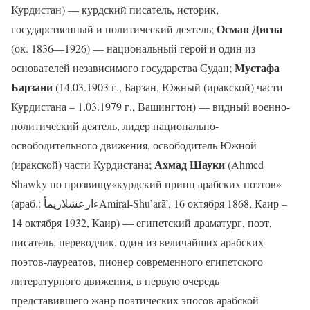
Курдистан) — курдский писатель, историк,
Осман Дигна
государственный и политический деятель;
(ок. 1836—1926) — национальный герой и один из
Мустафа
основателей независимого государства Судан;
Барзани
(14.03.1903 г., Барзан, Южный (иракской) части
Курдистана – 1.03.1979 г., Вашингтон) — видный военно-
политический деятель, лидер национально-
освободительного движения, освободитель Южной
Ахмад Шауки
(иракской) части Курдистана;
(Ahmed
Shawky по прозвищу«курдский принц арабских поэтов»
(араб.: ءارعشلاريمأAmiral-Shu’arā’, 16 октября 1868, Каир –
14 октября 1932, Каир) — египетский драматург, поэт,
писатель, переводчик, один из величайших арабских
поэтов-лауреатов, пионер современного египетского
литературного движения, в первую очередь
представившего жанр поэтических эпосов арабской