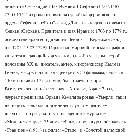
Исмаил I Сефеви
династии Сефевидов Шах
(17.07.1487–
23.05.1524) из рода основателя суфийско-дервишского
ордена Сефевие шейха Сефи ад-Дина из курдского племени
Севкан (Сафкан). Правитель и шах Ирана (с 1763 по 1779 г.,
основатель иранской династии Зендов — Керимхан Зенд
(ок.1705–13.03.1779). Гордостью мировой кинематографии
является выдающийся деятель курдской культуры второй
половины XX в., писатель, актер, кинорежиссер Йылмаз
Гюней, который написал сценарии к 53 фильмам, снялся в
110 и поставил 17 фильмов, был отмечен жюри
Всетурецкого кинофестиваля в Анталье, Адане 7 раз,
лауреат премии им. Орхана Кемаля за роман «Умерли, так и
не подняв головы», признанный лучшим деятелем
искусства по результатам проведенного журналом
«Миллиет» опроса 25 деятелей наук и культуры, обладатель
«Гран-при» (1981) за фильм «Стадо» и «Золотой пальмовой