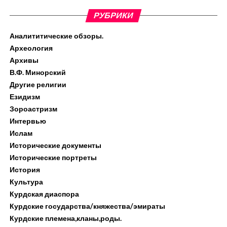
РУБРИКИ
Аналититические обзоры.
Археология
Архивы
В.Ф. Минорский
Другие религии
Езидизм
Зороастризм
Интервью
Ислам
Исторические документы
Исторические портреты
История
Культура
Курдская диаспора
Курдские государства/княжества/эмираты
Курдские племена,кланы,роды.