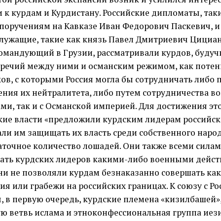
 к курдам и Курдистану. Российские дипломаты, так
поручениям на Кавказе Иван Федорович Паскевич, и
лужащие, такие как князь Павел Дмитриевич Цициан
омандующий в Грузии, рассматривали курдов, будучи
речий между ними и османским режимом, как поте
ов, с которыми Россия могла бы сотрудничать либо 
ения их нейтралитета, либо путем сотрудничества во
ми, так и с Османской империей. Для достижения эт
кие власти «предложили курдским лидерам российск
ли им защищать их власть среди собственного народ
аточное количество лошадей. Они также всеми силам
ать курдских лидеров какими-либо военными действ
ни не позволяли курдам безнаказанно совершать ка
ия или грабежи на российских границах. К союзу с Р
, в первую очередь, курдские племена «кизилбашей
ю ветвь ислама и этноконфессиональная группа иези