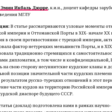
 Эмин Икбаль Дюрре
, к.и.н., доцент кафедры зару
оведения МГЛУ
ция:
В статье рассматриваются узловые моменты о
кой империи и Оттоманской Порты в XIX- начале XX в
сия в своем противостоянии с турецкой империи, акт
овала фактор нетурецких меньшинств Порты, и в XIX
вовала традиционно стремящихся к самостоятельнос
ами дипломатии, в том числе и конфиденциальной, 
ь на свою сторону несуннитские курдские кланы и д
ьной позиции значительной части курдских племен
результатом русско-турецких отношений в этот пер
ение части курдов на территорию Российской импери
курдской диаспоре будущего СССР.
статья (доклад) подготовлена нами в рамках научно­-