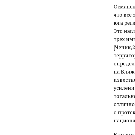
Османск
что все
юга рег
Это наг
трех им
[Ченик,
террито
определ
на Ближ
известно
усилени
тотальн
отлично
о проте
национа
В ходе 