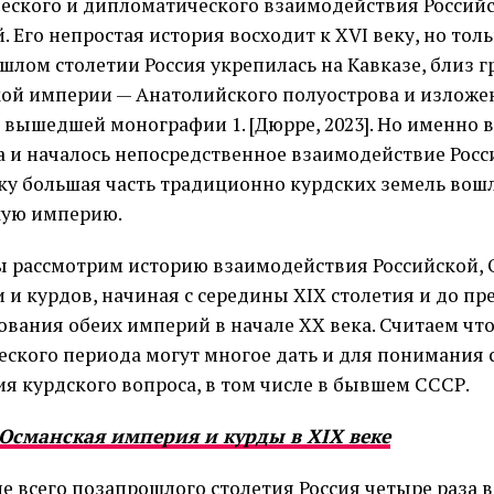
еского и дипломатического взаимодействия Россий
 Его непростая история восходит к XVI веку, но толь
шлом столетии Россия укрепилась на Кавказе, близ г
ой империи — Анатолийского полуострова и изложе
 вышедшей монографии 1. [Дюрре, 2023]. Но именно в
а и началось непосредственное взаимодействие Росс
ку большая часть традиционно курдских земель вош
ую империю.
ы рассмотрим историю взаимодействия Российской,
 и курдов, начиная с середины XIX столетия и до п
ования обеих империй в начале ХХ века. Считаем что
еского периода могут многое дать и для понимания
ия курдского вопроса, в том числе в бывшем СССР.
 Османская империя и курды в XIX веке
ие всего позапрошлого столетия Россия четыре раза 