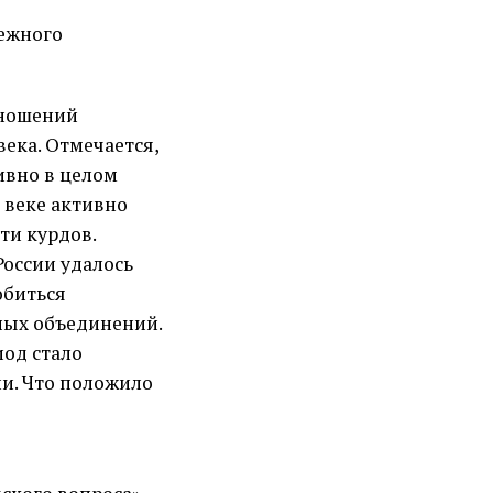
бежного
тношений
ека. Отмечается,
ивно в целом
 веке активно
ти курдов.
России удалось
обиться
ных объединений.
иод стало
и. Что положило