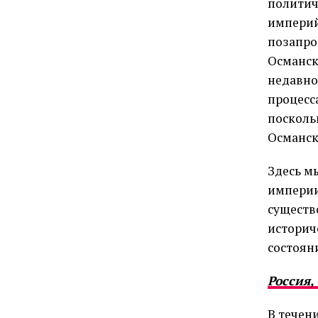
политич
империй.
позапро
Османск
недавно
процесс
посколь
Османск
Здесь м
империи
существ
историч
состоян
Россия,
В течен