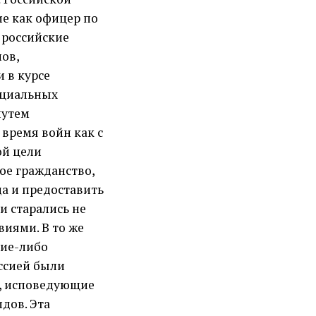
ие как офицер по
 российские
ов,
 в курсе
нциальных
путем
 время войн как с
ой цели
ое гражданство,
а и предоставить
и старались не
иями. В то же
кие-либо
оссией были
», исповедующие
дов. Эта