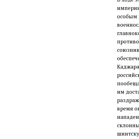
империи
особым 
военнос
главнок
противо
союзник
обеспеч
Каджара
российс
пообеща
им дост
раздраж
время о
нападен
склонны
шиитску