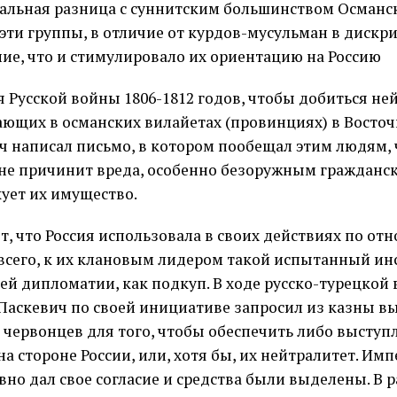
альная разница с суннитским большинством Осман
 эти группы, в отличие от курдов-мусульман в диск
ие, что и стимулировало их ориентацию на Россию
я Русской войны 1806-1812 годов, чтобы добиться не
ющих в османских вилайетах (провинциях) в Восточ
ч написал письмо, в котором пообещал этим людям, 
не причинит вреда, особенно безоружным гражданск
ует их имущество.
ет, что Россия использовала в своих действиях по от
всего, к их клановым лидером такой испытанный ин
ей дипломатии, как подкуп. В ходе русско-турецкой 
 Паскевич по своей инициативе запросил из казны вы
 червонцев для того, чтобы обеспечить либо выступ
а стороне России, или, хотя бы, их нейтралитет. Им
вно дал свое согласие и средства были выделены. В 