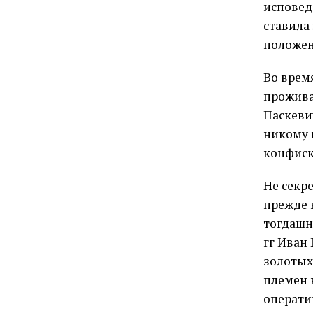
исповед
ставила
положен
Во врем
прожива
Паскеви
никому 
конфиск
Не секр
прежде 
тогдашн
гг Иван
золотых
племен н
операти