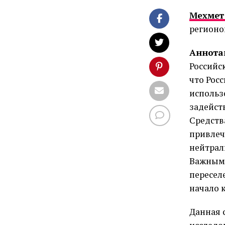
Мехмет
регион
Аннота
Российс
что Рос
использ
задейст
Средств
привлеч
нейтрал
Важным 
пересел
начало 
Данная 