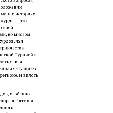
ского вопроса»,
 положении
 именно историко-
 курды — это
 своей
ми, во многом
курдов, чьи
перничества
анской Турцией и
лись еще и
жнило ситуацию с
регионе. И вплоть
дов, особенно
пора в России и
енного,