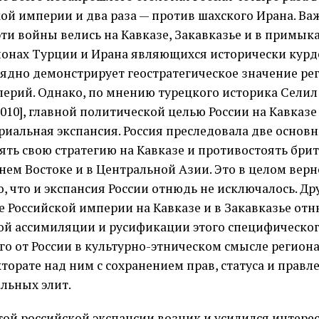
ой империи и два раза — против шахского Ирана. Важ
 эти войны велись на Кавказе, Закавказье и в примык
ионах Турции и Ирана являющихся исторически кур
лядно демонстрирует геостратегическое значение рег
перий. Однако, по мнению турецкого историка Селил 
2010], главной политической целью России на Кавказ
риальная экспансия. Россия преследовала две основн
ять свою стратегию на Кавказе и противостоять бр
нем Востоке и в Центральной Азии. Это в целом верно
, что и экспансия России отнюдь не исключалось. Дру
е Российской империи на Кавказе и в Закавказье отн
ой ассимиляции и русификации этого специфическог
го от России в культурно-этническом смысле региона
кторате над ним с сохранением прав, статуса и прав
льных элит.
этой российской экспансии возник и усилился интере