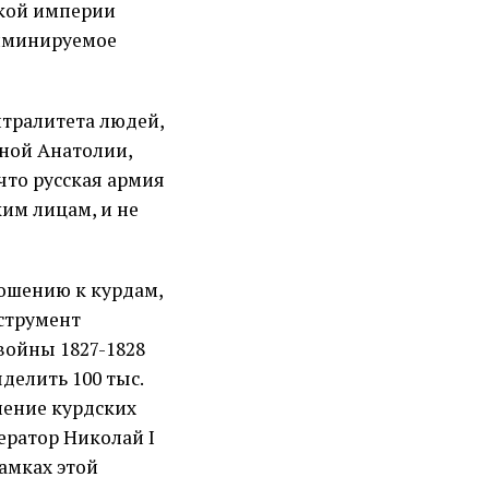
ской империи
риминируемое
йтралитета людей,
ной Анатолии,
что русская армия
им лицам, и не
ношению к курдам,
струмент
войны 1827-1828
делить 100 тыс.
ление курдских
ператор Николай I
рамках этой