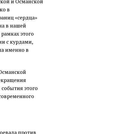
ской и Османской
ко в
раниц «сердца»
на в нашей
 рамках этого
ии с курдами,
ла именно в
 Османской
рекращения
 события этого
 современного
воевала против