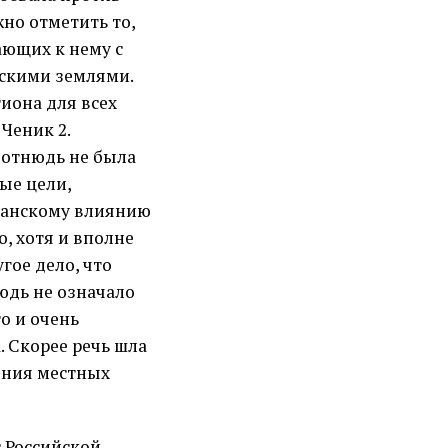
но отметить то,
ающих к нему с
дскими землями.
иона для всех
Ченик 2.
е отнюдь не была
ые цели,
итанскому влиянию
, хотя и вполне
гое дело, что
юдь не означало
о и очень
. Скорее речь шла
ления местных
с Российской