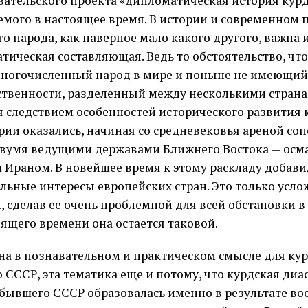
вательского проекта «дипломатическая история курд
емого в настоящее время. В истории и современном
го народа, как наверное мало какого другого, важна
тическая составляющая. Ведь то обстоятельство, что
ногочисленный народ в мире и поныне не имеющий
ственности, разделенный между несколькими страна
я следствием особенностей исторического развития 
рии оказались, начиная со средневековья ареной со
вумя ведущими державами Ближнего Востока — осм
 Ираном. В новейшее время к этому раскладу добави
льные интересы европейских стран. Это только усло
, сделав ее очень проблемной для всей обстановки в 
оящего времени она остается таковой.
на в познавательном и практическом смысле для кур
 СССР, эта тематика еще и потому, что курдская диас
 бывшего СССР образовалась именно в результате во