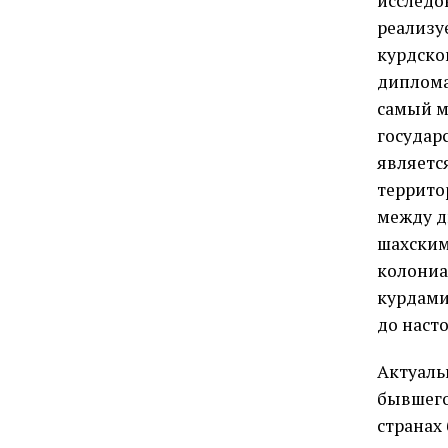
исследо
реализу
курдско
диплома
самый м
государ
являетс
террито
между д
шахским
колониа
курдами
до наст
Актуаль
бывшего
странах