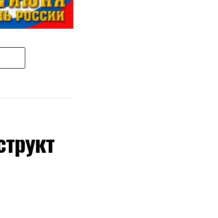
 РОССИИ!!!
структ