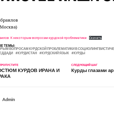
абраилов
 Москва)
аилов. К некоторым вопросам курдской проблематики
Скачать
Е ТЕМЫ:
ОРЫМ ВОПРОСАМ КУРДСКОЙ ПРОБЛЕМАТИКИ В СОЦИОЛИНГВИСТИЧ
ЕДДАДИ
КУРДИСТАН
КУРДСКИЙ ЯЗЫК
КУРДЫ
 ПРОПУСТИТЕ
СЛЕДУЮЩИЙ ШАГ
ОСТЮМ КУРДОВ ИРАНА И
Курды глазами а
РАКА
Admin