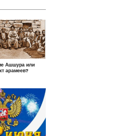
ие Ашшура или
кт арамеев?