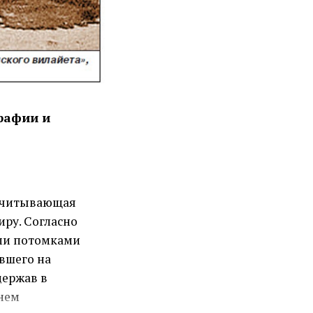
рафии и
асчитывающая
иру. Согласно
ми потомками
вшего на
держав в
нем