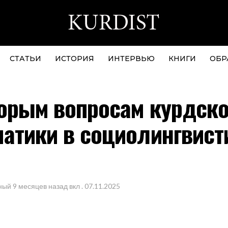
СТАТЬИ
ИСТОРИЯ
ИНТЕРВЬЮ
КНИГИ
ОБР
орым вопросам курдск
атики в социолингвист
ный
9 месяцев назад
вкл .
07.11.2025