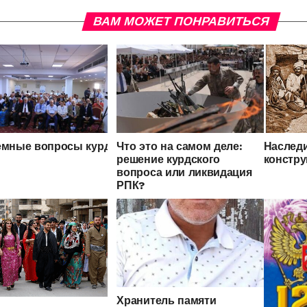
ВАМ МОЖЕТ ПОНРАВИТЬСЯ
мные вопросы курдской историографии и этнографии
Что это на самом деле:
Наслед
решение курдского
констру
вопроса или ликвидация
РПК?
Хранитель памяти