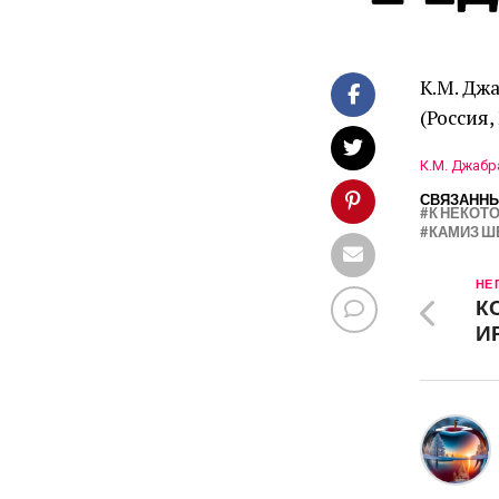
К.М. Дж
(Россия,
К.М. Джабр
СВЯЗАННЫ
К НЕКОТ
КАМИЗ Ш
НЕ
К
И