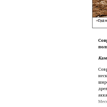
Сов
пол
Кам
Сов
неск
шир
древ
акка
Месо