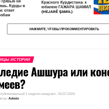
 грязью не
Красного Курдистана: к
ешь. Курды в
юбилею ГАЖАРА ШАМИЛ
и: ответ
(HEJARÊ ŞAMIL)
фобам
С ДНЕМ
НАЖМИТЕ, ЧТОБЫ ПРОКОММЕНТИРОВАТЬ
ИЦЫ ИСТОРИИ
ледие Ашшура или кон
меев?
публикованный
1 неделя назад
вкл .
30.07.2026
втор:
Admin