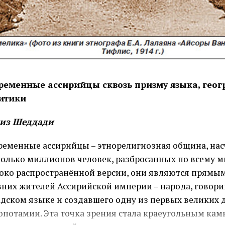
ременные ассирийцы сквозь призму языка, геог
итики
из Шеддади
ременные ассирийцы – этнорелигиозная община, н
олько миллионов человек, разбросанных по всему м
око распространённой версии, они являются прямы
них жителей Ассирийской империи – народа, говори
дском языке и создавшего одну из первых великих 
потамии. Эта точка зрения стала краеугольным кам