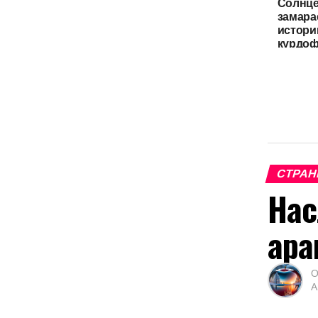
Солнце
замара
истори
курдо
СТРАН
Нас
ара
О
А