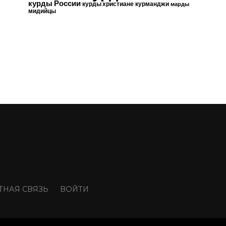
курды России
курды христиане
курманджи
марды
мидийцы
ТНАЯ СВЯЗЬ
ВОЙТИ