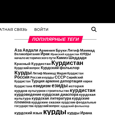
АТНАЯ СВЯЗЬ
ВОЙТИ
ПОПУЛЯРНЫЕ ТЕГИ
Аза Авдали
Армения
Бруки Лятиф Маммад
Ирак
Великобритания
КУРДЫ
Иракский курдистан
Камиз Шеддади
начало исторического пути
Курдистан
Красный Курдистан
Курдский фольклор
Курдский вопрос
Курды
Лятиф Маммад
Мидия Курдистан
Россия
СССР
Россия и курды
Сирийский
Турция
армяне
депортация
Курдистан
евреи
езиды
езидизм
история
Курдистана
курдистан
курдов
культурное строительство
курдоведение
курдская диаспора
курдская
курдские
курдская литература
культура
племена
курдские сказки
курдские феодальные
государства
курдский вопрос
курдский фольклор
курды
курдский язык
курды Ирана