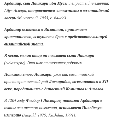
Ардашир, сын Лашкари ибн Мусы
и внучатый племянник
Абул Асвара,
отправляется заложником в византийский
лагерь
(Минорский, 1953, с. 64–66).
Ардашир остается в Византии, принимает
христианство
,
вступает в брак с представительницей
византийской знати.
В честь своего отца он называет сына Лашкари
(Λάσκαρις). Это имя становится родовым.
Потомки этого Лашкари
, уже как византийский
аристократический
род Ласкаридов, возвышаются в XII
веке, породнившись с династией Комнинов и Ангелов.
В 1204 году
Феодор I Ласкарис, потомок Ардашира
в
пятом или шестом поколении,
основывает Никейскую
империю
(Angold, 1975; Kazhdan, 1991).