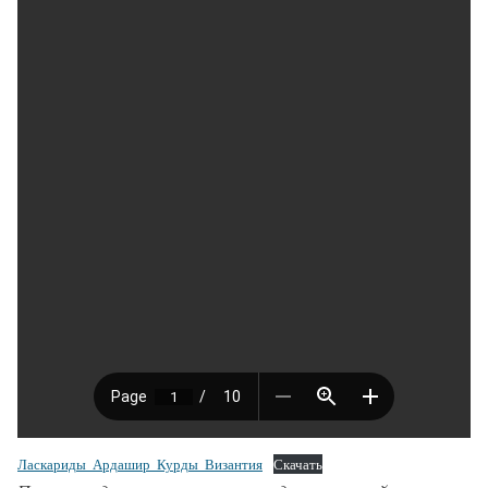
Ласкариды_Ардашир_Курды_Византия
Скачать