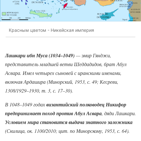
Красным цветом - Никейская империя
Лашкари ибн Муса (1034–1049)
— эмир Гянджи,
представитель младшей ветви Шеддадидов, брат Абул
Асвара. Имел четырех сыновей с иранскими именами,
включая Ардашира (Минорский, 1953, с. 49; Кесреви,
1308/1929–1930, т. 3, с. 17–30).
В 1048–1049 годах
византийский полководец Никифор
предпринимает поход против Абул Асвара
, дяди Лашкари.
Условием мира становится выдача знатного заложника
(Скилица, ок. 1100/2010; цит. по Минорскому, 1953, с. 64).