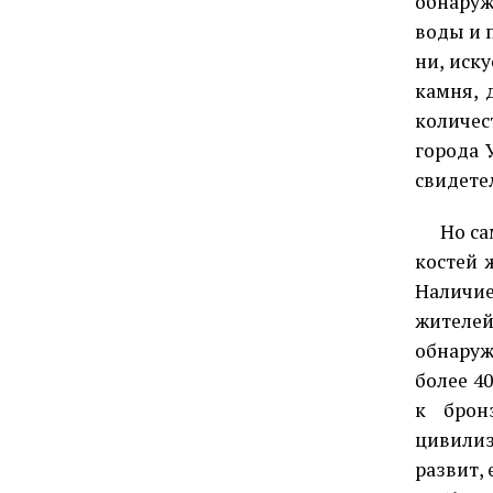
обнаруж
воды и 
ни, иск
камня, 
количес
города 
сви­дете
Но са
костей 
Наличие
жителей
обнаруж
более 40
к брон
цивилиз
развит, 