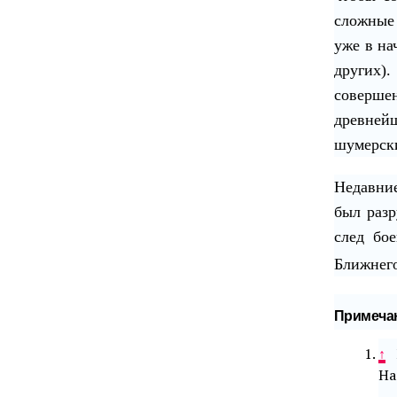
сложные 
уже в на
других)
соверш
древней
шумерс
Недавние
был разр
след бое
Ближнег
Примеча
↑
M
Ha