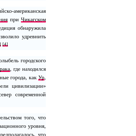
ско-американская
ния
при
Чикагском
едиция обнаружила
зволило удревнить
]
[4]
олыбель городского
рака
, где находился
тные города, как
Ур
,
бели цивилизации»
евер современной
ельством того, что
зационного уровня,
редполагалось, что