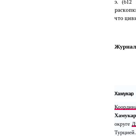
э. (612
раскопк
что цив
Журнал 
Хамукар
Координ
Хамука
округе
Д
Турцией.