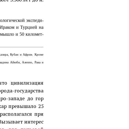
ологической экспеди­
 Ираком и Турцией на
амышло и 50 километ­
жазира, Кубан и Африн. Кроме
аладина Айюби, Алеппо, Рака и
что цивилизация
орода-государства
еро-западе до гор
укар превышало 25
 располагался при
 Вызывает интерес