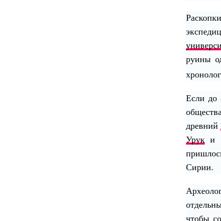
Раскопк
экспеди
универси
руины о
хронолог
Если до 
обществ
древний
Урук
и р
пришлос
Сирии.
Археолог
отдельны
чтобы со