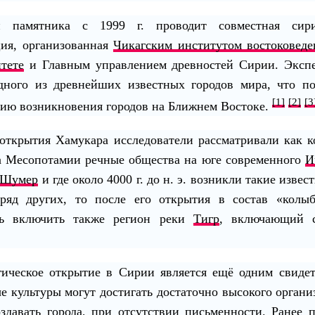
и памятника с 1999 г. проводит совместная сирий
ция, организованная
Чикагским институтом востоковеде
тете
и Главным управлением древностей Сирии. Эксп
дного из древнейших известных городов мира, что по
[1]
[2]
[3
ию возникновения городов на Ближнем Востоке.
открытия Хамукара исследователи рассматривали как к
а Месопотамии речные общества на юге современного
И
Шумер
и где около 4000 г. до н. э. возникли такие извес
яд других, то после его открытия в состав «колы
ь включить также регион реки
Тигр
, включающий с
ическое открытие в Сирии является ещё одним свидет
е культуры могут достигать достаточно высокого органи
здавать города, при отсутствии письменности. Ранее п