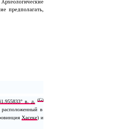
Архео­логические
ие предполагать,
(G)
41.955833° в. д.
, расположенный в
ровинция
Хасеке
) и