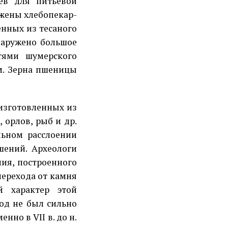
цев для питьевой
ужены хлебопекар­
н­ных из тесаного
бнаружено большое
тями шу­мерского
ом. Зерна пшеницы
из­готовленных из
 орлов, рыб и др.
альном расслоении
шений. Археологи
ния, построенного
 перехода от камня
й характер этой
род не был сильно
енно в VII в. до н.