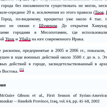
города без письменности существовать не могли, нес
чале-середине 20 в. исключения из этого правила (
Троя
,
. Город, по-видимому, процветал уже около 4 тыс. 
енно не связан с
Шумером
. До открытия Хамукар
шими городами в Месопотамии, где использовал
кий
Урук
и
Убайд
на юге современного Ирака.
 раскопки, предпринятые в 2005 и 2006 гг., показали,
ушен в ходе военных действий около 3500 г. до н. э. Э
вых действий в городе, засвидетельствованный в арх
[5]
о Востока.
ния
cGuire Gibson et al., First Season of Syrian-American
moukar — Hasekeh Province, Iraq, vol. 64, pp. 45-68, 2002