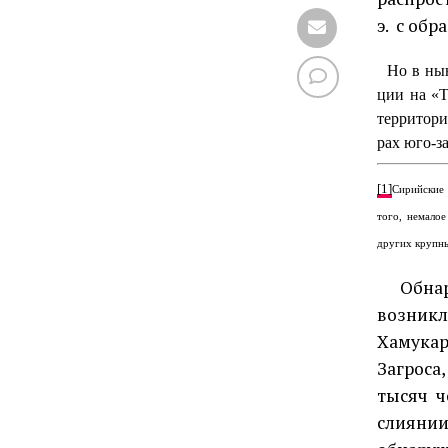
э.
с обр
Но в нын
ции на «Т
территори
рах юго-за
[1]
Сирийские 
того, немалое
других крупн
Обнару
возникл
Хамукар
Загроса
тысяч ч
слиянии