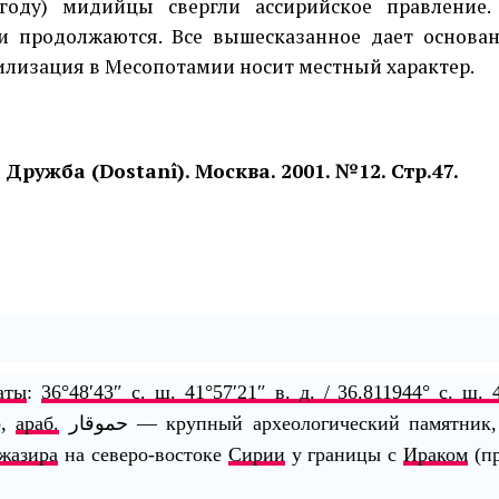
 году) мидийцы свергли ассирийское правление. 
и продолжа­ются. Все вышесказанное дает основан
илизация в Месопотамии носит местный характер.
Дружба (Dostanî). Москва. 2001. №12. Стр.47.
аты
:
36°48′43″ с. ш.
41°57′21″ в. д.
/
36.811944° с. ш.
р
,
араб.
حموقار
‎‎ — крупный археологический памятник
жазира
на северо-востоке
Сирии
у границы с
Ираком
(п