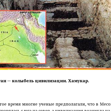
тан — колыбель цивилизации. Хамукар.
гое время многие ученые предполагали, что в Месо
ра­нялась с юга на север, а цивили­зация возникла на 