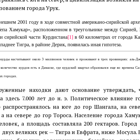
азованием города Урук.
ешнем 2001 году в ходе совместной американо-сирий­ской архе
епа Хамукар», располо­женном в треугольнике между Сирией,
и сирийской части Курдистана
[1]
в 60 километрах от города К
паднее Тигра, в райо­не Дерик, появилась иная гипо­теза.
курды насчитывают около 3 миллионов человек и проживают в трех провинциях: аль-Д
 количество курдов есть в Дамаске, где курдский квартал образовался еще во времена С
ых городах.
женные находки дают основание утверждать, 
а здесь 7.000 лет до н. э. Политическое влияние г
 распространялось на юге до гор Шангала, на сев
, а на се­вере до гор Тороса. Население города Хам
еловек, а площадь со­ставляла 200 гектаров. Город
 двух великих рек — Тигра и Евфрата, ниже Мосула.