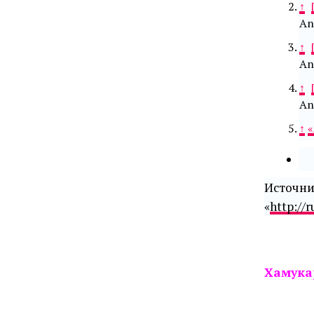
↑
An
↑
An
↑
An
↑
«
И
«
http:/
Хамука