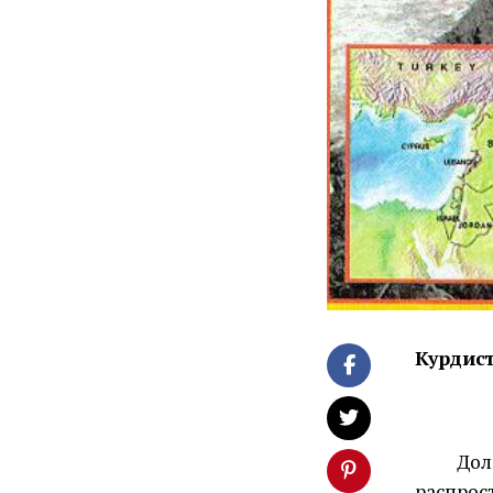
Курдис
Дол
распрост