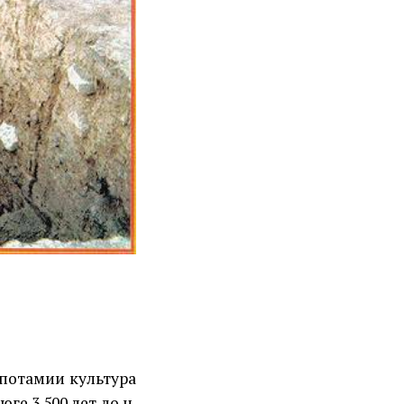
­потамии культура
юге 3.500 лет до н.