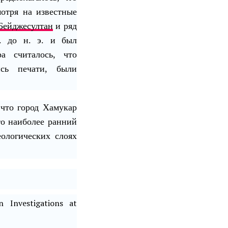
мотря на известные
Бейджесултан
и ряд
г. до н. э. и был
а считалось, что
ись печати, были
 что город Хамукар
то наиболее ранний
еологических слоях
 Investigations at