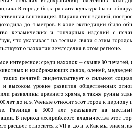
ение больших водохра­нилищ, бассейнов, колод
полива. В городе была развита культура быта, обнар
усственная вентиляция. Ширина стен зданий, построе
доходи­ла до 4 метров. В ходе экспеди­ции было о
тво керамических и гон­чарных изделий с печа
Урук, что ука­зывает на тесные связи с этим город
льствуют о развитии земле­делия в этом регионе.
мое интересное: среди находок — свыше 80 печатей, 
живот­ных и изображающих львов, оленей, медведей,
 таких печатей сви­детельствует о сильном соци­
 и высоком уровне развития обще­ственных отно
или развалины древне­го храма, а также руины зда
00 лет до н. э. Ученые относят этот город к периоду
зе. Разница в 3000 лет ука­зывает на местны
ации. В период ас­сирийского владычества этот го
его расцвет относится к VII в. до н. э. Как мы знаем, им