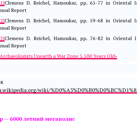
[1]
Clemens D. Reichel, Hamoukar, pp. 65-77 in Oriental 
nual Report
[2]
Clemens D. Reichel, Hamoukar, pp. 59-68 in Oriental 
nual Report
[3]
Clemens D. Reichel, Hamoukar, pp. 76-82 in Oriental 
nual Report
Archaeologists Unearth a War Zone 5,500 Years Old»
сточни
/ru.wikipedia.org/wiki/%D0%A5%D0%B0%D0%BC%D
р — 6000 летний мегаполис