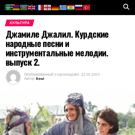
Go to mobile version
КУЛЬТУРА
Джамиле Джалил. Курдские
народные песни и
инструментальные мелодии.
выпуск 2.
Опубликованный
1 год назад
вкл .
22.05.2025
Автор:
Rewi