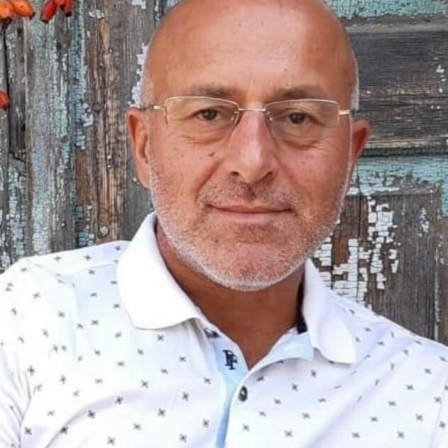
выражением — «праздник, который всегда с тобой»,
а душу многих продолжает ласкать и возвышать той
самой чарующей атмосферой, которая есть
особенность, отметина и шарм этого великого
города.
Почему я решилась на написание этой статьи?
Попытаюсь объяснить… Да, кто-то скажет или
подумает, что такая статья — совсем не формат для
курдского сайта. И в каком-то смысле это правда. И
тем не менее… Общеизвестно, что Париж всегда был
многолюден, но сейчас он уж очень, ну очень
перенасыщен людьми. Это настоящий Вавилон:
много разных народов, народностей, этносов, рас,
культур, традиций, образов жизни, систем
ценностей. Что меня всегда поражало в этом
городе? Ну, во-первых, весь этот разношерстный
Вавилон говорит или хотя бы неплохо понимает по-
французски. И это очень, очень круто. Да, не все,