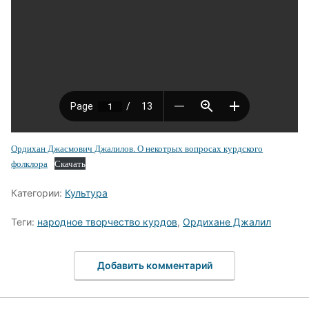
Ордихан Джасмович Джалилов. О некотрых вопросах курдского
фолклора
Скачать
Категории:
Культура
Теги:
народное творчество курдов
,
Ордихане Джалил
Добавить комментарий