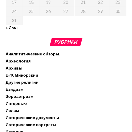
17
18
19
20
21
22
23
24
25
26
27
28
29
30
31
« Июл
РУБРИКИ
Аналититические обзоры.
Археология
Архивы
В.Ф. Минорский
Другие религии
Езидизм
Зороастризм
Интервью
Ислам
Исторические документы
Исторические портреты
История