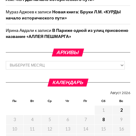
Мураз Аджоев
к записи
Новая книга: Бруки Л.М. «КУРДЫ
начало исторического пути»
Ирина Авдали
к записи
В Париже одной из улиц присвоено
название «АЛЛЕЯ ПЕШМАРГА»
АРХИВЫ
Архивы
КАЛЕНДАРЬ
Август 2026
Пн
Вт
Ср
Чт
Пт
Сб
Вс
1
2
3
4
5
6
7
8
9
10
11
12
13
14
15
16