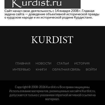
Сайт начал свою деятельность с 14 января 2008 г. Главная
задача сайта — доведение объективной исторической правды
о курдском народе и их исторической родине Курдистане.
ГЛАВНАЯ
НОВОСТИ
СТАТЬИ
ИСТОРИЯ
ИНТЕРВЬЮ
КНИГИ
ОБРАТНАЯ СВЯЗЬ
ВОЙТИ
Copyright © 2008-2026 Kurdist.ru Все права защищены.
Использование материалов, размещенных на сайте Kurdist.ru,
допускается только с указанием обратной активной ссылки на
материал.