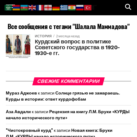
Все сообщения с тегами "Шалала Маммадова"
ИСТОРИЯ
2 месяца назад
Курдский вопрос в политике
Советского государства в 1920-
1930-е гг.
СВЕЖИЕ КОММЕНТАРИИ
Мураз Аджоев
к записи
Солнце грязью не замараешь.
Курды в истории: ответ курдофобам
Аза Авдали
к записи
Рецензия на книгу Л.М. Бруки «КУРДЫ
начало исторического пути»
"Чистокровный курд"
к записи
Новая книга: Бруки
Л.М. «КУРДЫ начало исторического пути»