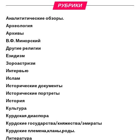
РУБРИКИ
Аналититические обзоры.
Археология
Архивы
В.Ф. Минорский
Другие религии
Езидизм
Зороастризм
Интервью
Ислам
Исторические документы
Исторические портреты
История
Культура
Курдская диаспора
Курдские государства/княжества/эмираты
Курдские племена,кланы,роды.
Литература