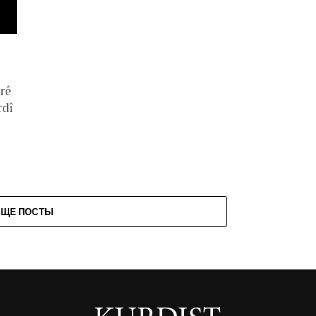
rê
rdî
ЕЩЕ ПОСТЫ