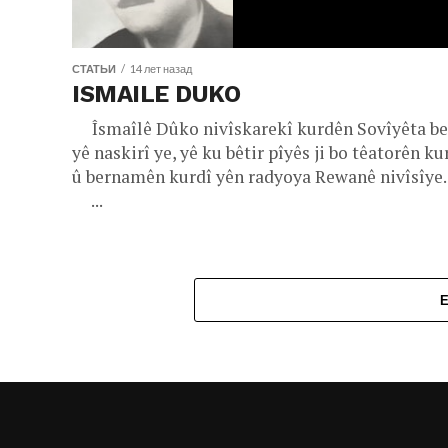
СТАТЬИ
14 лет назад
ISMAILE DUKO
Îsmaîlê Dûko nivîskarekî kurdên Sovîyêta be
yê naskirî ye, yê ku bêtir pîyês ji bo têatorên ku
û bernamên kurdî yên radyoya Rewanê nivîsîye.
...