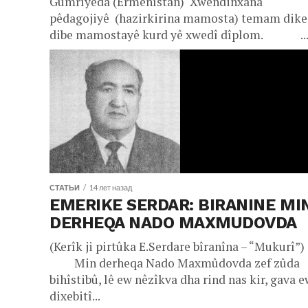
Gumrîyêda (Ermenîstan) Xwendinxana
pêdagojiyê (hazirkirina mamosta) temam dike
dibe mamostayê kurd yê xwedî dîplom. ..
СТАТЬИ
14 лет назад
EMERIKE SERDAR: BIRANINE MI
DERHEQA NADO MAXMUDOVDA
(Kerîk ji pirtûka E.Serdare bîranîna – “Mukurî”
Min derheqa Nado Maxmûdovda zef zûda
bihîstibû, lê ew nêzîkva dha rind nas kir, gava 
dixebitî...