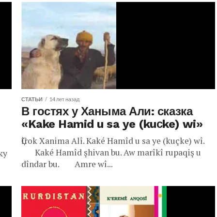
СТАТЬИ
14 лет назад
В гостях у Ханыма Али: сказка
«Kake Hamid u sa ye (kuсke) wi»
Ҫîrok Xanima Alî. Kaké Hamîd u sa ye (kuçke) wî.
Kaké Hamîd şhivan bu. Aw marîkî rupaqiş u
ку
dîndar bu. Amre wî...