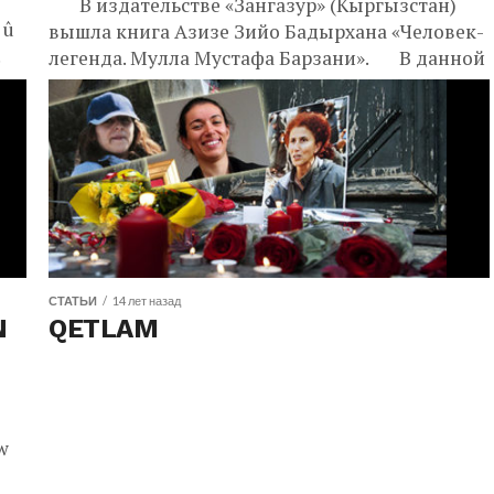
В издательстве «Зангазур» (Кыргызстан)
 û
вышла книга Азизе Зийо Бадырхана «Человек-
.
легенда. Мулла Мустафа Барзани». В данной
книге исследована жизнь и деятельность
легендарного Барзани...
СТАТЬИ
14 лет назад
N
QETLAM
)
ew