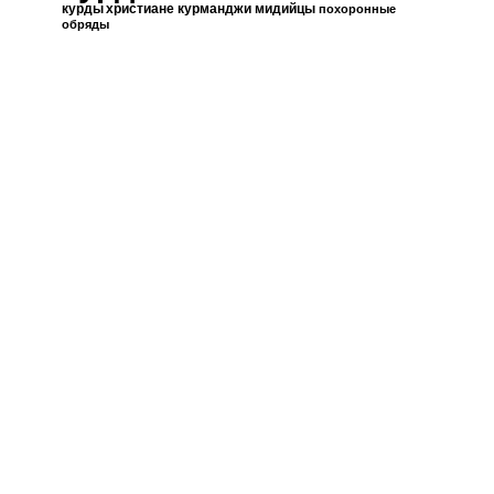
курды христиане
курманджи
мидийцы
похоронные
обряды