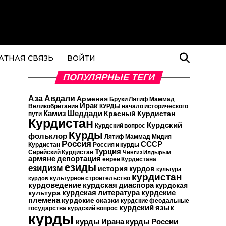
АТНАЯ СВЯЗЬ
ВОЙТИ
ПОПУЛЯРНЫЕ ТЕГИ
Аза Авдали
Армения
Бруки Лятиф Маммад
Ирак
Великобритания
КУРДЫ начало исторического
Камиз Шеддади
Красный Курдистан
пути
Курдистан
Курдский
Курдский вопрос
Курды
фольклор
Лятиф Маммад
Мидия
Россия
СССР
Курдистан
Россия и курды
Турция
Сирийский Курдистан
Чингиз Илдырым
армяне
депортация
евреи Курдистана
езиды
езидизм
история курдов
культура
курдистан
культурное строительство
курдов
курдская диаспора
курдоведение
курдская
курдские
курдская литература
культура
племена
курдские сказки
курдские феодальные
курдский язык
государства
курдский вопрос
курды
курды Ирана
курды России