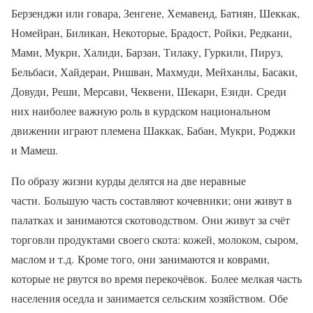
Берзенджи или говара, Зенгене, Хемавенд, Батиян, Шеккак,
Номейран, Биликан, Некоторые, Брадост, Ройки, Редкани,
Мами, Мукри, Халиди, Барзан, Тилаку, Гуркили, Пируз,
Бельбаси, Хайдеран, Ришван, Махмуди, Мейханлы, Басаки,
Довуди, Реши, Мерсави, Чеквени, Шекари, Езиди. Среди
них наиболее важную роль в курдском национальном
движении играют племена Шаккак, Бабан, Мукри, Роджки
и Мамеш.
По образу жизни курды делятся на две неравные
части. Большую часть составляют кочевники; они живут в
палатках и занимаются скотоводством. Они живут за счёт
торговли продуктами своего скота: кожей, молоком, сыром,
маслом и т.д. Кроме того, они занимаются и коврами,
которые не рвутся во время перекочёвок. Более мелкая часть
населения оседла и занимается сельским хозяйством. Обе