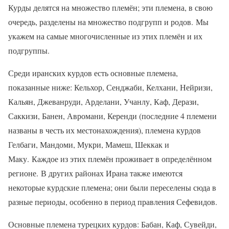
Курды делятся на множество племён; эти племена, в свою
очередь, разделены на множество подгрупп и родов. Мы
укажем на самые многочисленные из этих племён и их
подгруппы.
Среди иранских курдов есть основные племена,
показанные ниже: Кельхор, Сенджаби, Келхани, Нейризи,
Кальян, Джеванруди, Арделани, Учанлу, Каф, Дерази,
Саккизи, Банен, Авромани, Керенди (последние 4 племени
названы в честь их местонахождения), племена курдов
Гелбаги, Мандоми, Мукри, Мамеш, Шеккак и
Маку. Каждое из этих племён проживает в определённом
регионе. В других районах Ирана также имеются
некоторые курдские племена; они были переселены сюда в
разные периоды, особенно в период правления Сефевидов.
Основные племена турецких курдов: Бабан, Каф, Сувейди,