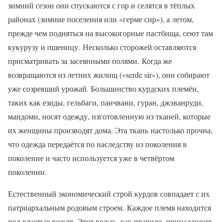
зимний сезон они спускаются с гор и селятся в тёплых
районах (зимние поселения или «герме сир»), а летом,
прежде чем подняться на высокогорные пастбища, сеют там
кукурузу и пшеницу. Несколько сторожей оставляются
присматривать за засеянными полями. Когда же
возвращаются из летних жилищ («serde sir»), они собирают
уже созревший урожай. Большинство курдских племён,
таких как езиды, гельбаги, панчвани, гуран, джэванруди,
мандоми, носят одежду, изготовленную из тканей, которые
их женщины производят дома. Эта ткань настолько прочна,
что одежда передаётся по наследству из поколения в
поколение и часто используется уже в четвёртом
поколении.
Естественный экономический строй курдов совпадает с их
патриархальным родовым строем. Каждое племя находится
под властью вождя. Этот вождь, как правило, принадлежит