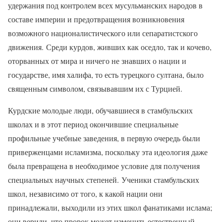
удержания под контролем всех мусульманских народов в
составе империи и предотвращения возникновения
возможного националистического или сепаратистского
движения. Среди курдов, живших как оседло, так и кочево,
оторванных от мира и ничего не знавших о нации и
государстве, имя халифа, то есть турецкого султана, было
священным символом, связывавшим их с Турцией.
Курдские молодые люди, обучавшиеся в стамбульских
школах и в этот период окончившие специальные
профильные учебные заведения, в первую очередь были
приверженцами исламизма, поскольку эта идеология даже
была превращена в необходимое условие для получения
специальных научных степеней. Ученики стамбульских
школ, независимо от того, к какой нации они
принадлежали, выходили из этих школ фанатиками ислама;
они верили, что пророк может изменить естественный