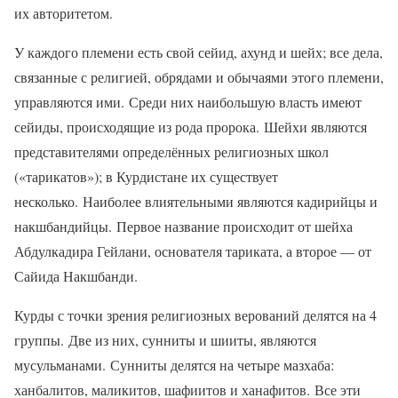
их авторитетом.
У каждого племени есть свой сейид, ахунд и шейх; все дела,
связанные с религией, обрядами и обычаями этого племени,
управляются ими. Среди них наибольшую власть имеют
сейиды, происходящие из рода пророка. Шейхи являются
представителями определённых религиозных школ
(«тарикатов»); в Курдистане их существует
несколько. Наиболее влиятельными являются кадирийцы и
накшбандийцы. Первое название происходит от шейха
Абдулкадира Гейлани, основателя тариката, а второе — от
Сайида Накшбанди.
Курды с точки зрения религиозных верований делятся на 4
группы. Две из них, сунниты и шииты, являются
мусульманами. Сунниты делятся на четыре мазхаба:
ханбалитов, маликитов, шафиитов и ханафитов. Все эти