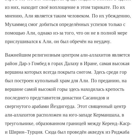
из них, находит своё воплощение в этом тарикате. По их
мнению, Али является таким человеком. По их убеждению,
Мухаммед смог добиться определённых успехов только с
помощью Али, однако из‑за того, что он не в полной мере
прислушивался к Али, он был обречён на неудачу.
Важнейшим религиозным центром али-аллахитов является
район Дар-э Гомбед в горах Далаху в Иране, самая высокая
вершина которых всегда покрыта снегом. Здесь среди гор
был построен купольный храм для Али. По преданию, на
вершине самой высокой горы здесь находилась крепость
последнего представителя династии Сасанидов и
свергнутого арабами Йездигерда. Этот священный центр
али-аллахитов расположен на юго-западе Керманшаха, в
треугольнике, образованном границей между Керенд–Каср-
и Ширин–Турция. Сюда был проведён акведук из Риджаба