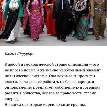
Да, хочу ещё вот что сказать: это будет очень
непростое чтение. Потому что это архисерьёзная
научная работа с привлечением огромного
исследовательского материала, множества научных
источников, фактов доказанных, литературы
убедительной с именами, датами и событиями.
Чтение потребует вдумчивости, размышлений и
осмыслений. Читать её надо обязательно «с
чувством, с толком, с расстановкой». Для многих эта
Камиз Шеддади
книга станет открытием. Но именно с этой целью
она и писалась, собирался воедино уникальнейший
В любой демократической стране оппозиция — это
материал.
не просто норма, а жизненно необходимый элемент
политической системы. Она вскрывает просчёты
Чем ценна эта работа?
власти, заставляя её работать на благо народа, и
одновременно предлагает собственную программу
Настоящее исследование представляет собой
развития общества, борясь за право вести страну
систематизированный анализ ключевых аспектов
вперёд.
курдской истории, основанный на проверенных
Но когда некоторые маргинальные группы,
фактах и использовании аутентичных