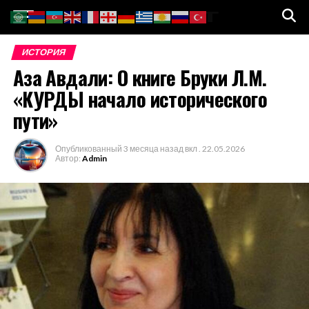
Go to mobile version
ИСТОРИЯ
Аза Авдали: О книге Бруки Л.М.
«КУРДЫ начало исторического
пути»
Опубликованный
3 месяца назад
вкл .
22.05.2026
Автор:
Admin