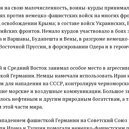
я на свою малочисленность, воины-курды принимали
ях против немецко-фашистских войск на многих фро
 освобождении Крыма; в составе войск Украинских, 
ийских фронтов. Немало курдов участвовало в боях 
а и Варшавы, Будапешта и Вены, в разгроме немецк
 Восточной Пруссии, в форсировании Одера и в герои
 и Средний Восток занимал особое место в агресси
кой Германии. Немцы намечали использовать Иран 
м для нападения на СССР, контролируя черноморск
ие морские и воздушные коммуникации. Большое з
лось нефтяным и другим природным богатствам, а 
 этой части мира.
ападением фашисткой Германии на Советский Союз
ли Ирана и Турции помогали немецко-фашистским 