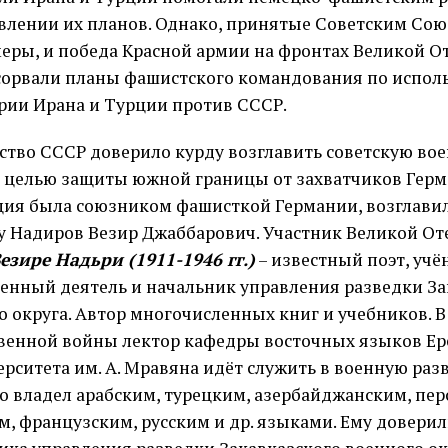
влении их планов. Однако, принятые Советским Сою
еры, и победа Красной армии на фронтах Великой О
сорвали планы фашистского командования по испо
рии Ирана и Турции против СССР.
ство СССР доверило курду возглавить советскую вое
С целью защиты южной границы от захватчиков Герма
ция была союзником фашисткой Германии, возглавил
у Надиров Везир Джаббарович. Участник Великой От
езире Надьри (1911-1946 гг.)
– известный поэт, учё
енный деятель и начальник управления разведки За
о округа. Автор многочисленных книг и учебников. 
венной войны лектор кафедры восточных языков Ер
ерситета им. А. Мравяна идёт служить в военную разв
о владел арабским, турецким, азербайджанским, пер
м, французским, русским и др. языками. Ему довери