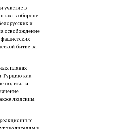
 участие в
нтах: в обороне
Белорусских и
за освобождение
о-фашистских
ческой битве за
вных планах
и Турцию как
ие поливы и
начение
также людским
 реакционные
руководителям в