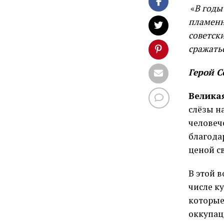
«
В годы
пламенн
советск
сражать
Герой С
Велика
слёзы на
человеч
благода
ценой с
В этой 
числе к
которые
оккупац