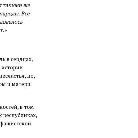
я такими же
народы. Все
 довелось
г.»
ль в сердцах,
в истории
есчастья, но,
ры и матери
ностей, в том
х республиках,
 фашистской