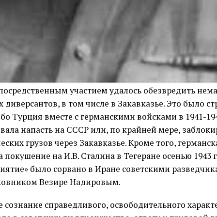
епосредственным участием удалось обезвредить нема
 диверсантов, в том числе в Закавказье. Это было с
ибо Турция вместе с германскими войсками в 1941-19
вала напасть на СССР или, по крайней мере, заблоки
еских грузов через Закавказье. Кроме того, германск
 покушение на И.В. Сталина в Тегеране осенью 1943 г.
иятие» было сорвано в Иране советскими разведчика
овником Везире Надировым.
е сознание справедливого, освободительного характ