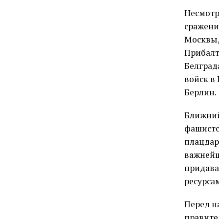
Несмотр
сражени
Москвы,
Прибалт
Белград
войск в
Берлин.
Ближний
фашистс
плацдар
важнейш
придава
ресурсам
Перед н
правите