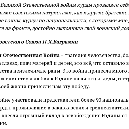
 Великой Отечественной войны курды проявляли себ
ыми советскими патриотами, как и другие братские 
ие войны, курды по национальности, с которыми мне
ся на фронте, достойно выполняли свой воинский дол
оветского Союза И.Х.Баграмян
я Отечественная Война
– трагедия человечества, бо
 глазах, плач матерей и детей, это всё, что оставило 
ества неизлечимые раны. Это война принесла много н
ря единству и любви к Родине наши отцы, деды, сёст
воей жизни принесли нам эту победу.
войне участвовали представители более 90 националь
урды, проживавшие в закавказских и среднеазиатски
 внесли огромный вклад в освобождение Родины от
ии.