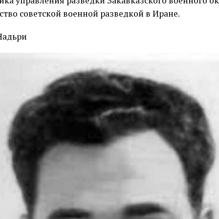
ика управления разведки Закавказского военного окр
ство советской военной разведкой в Иране.
Надьри