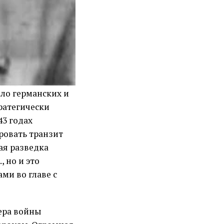
ло германских и
тратегически
43 годах
ровать транзит
ая разведка
, но и это
ми во главе с
ера войны