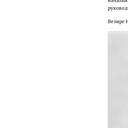
начальн
руковод
Везире 