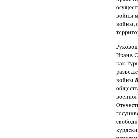
осущест
войны м
войны, 
террито
Руковод
Иране. 
как Тур
разведк
войны
В
обществ
военног
Отечест
госунив
свободн
курдски