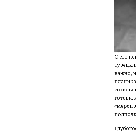
С его н
турецких
важно, 
планиро
союзнич
готовила
«меропр
подполк
Глубоко