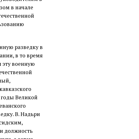
зом в начале
течественной
льзованию
нную разведку в
нии, в то время
 эту военную
ечественной
ный,
кавказского
В годы Великой
еванского
едку. В. Надьри
сидским,
ли должность