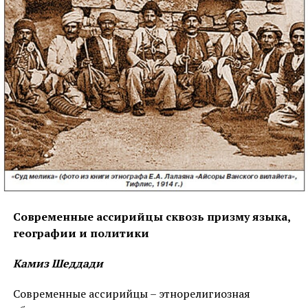
Курдистан и курды — Лахути / 1923
Золотой голос Курдистана
Поладян А. П. Курды в VII-X веках
по арабским источникам.
Современные ассирийцы сквозь призму языка,
НАЖМИТЕ, ЧТОБЫ ПРОКОММЕНТИРОВАТЬ
географии и политики
Камиз Шеддади
Современные ассирийцы – этнорелигиозная