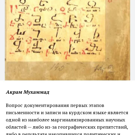
аккадского.
Сторонники преемственности указывают на
наличие в новоарамейском языке аккадских слов-
субстратов, которые, по их мнению, доказывают, что
носители языка являются прямыми потомками
аккадцев. Однако этот аргумент не выдерживает
проверки. Аккадские заимствования присутствуют
также в арабском и иврите – но никто не
утверждает, что арабы или евреи являются
потомками ассирийцев. Более того, аккадские слова
в новоарамейском могли попасть туда через
длительный языковой контакт, а не через прямое
Акрам Мухаммад
наследование.
Вопрос документирования первых этапов
Подобные процессы – обычное явление в истории
письменности и записи на курдском языке является
языков. В английском языке есть кельтские
одной из наиболее маргинализированных научных
субстратные слова (Avon, Combe, Tor), но англичане
областей — либо из-за географических препятствий,
не являются потомками кельтов. Во французском
либо в результате накопившихся политических и