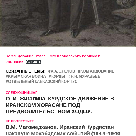
Командование Отдельного Кавказского корпуса в
кампании
Скачать
СВЯЗАННЫЕ ТЕМЫ:
А.А. СУСЛОВ
КОМ АНДОВАНИЕ
КРЫМСКАЯ ВОЙНА
КУРДЫ
Н.Н. МУРАВЬЁВ
ОТДЕЛЬНЫЙ КАВКАЗСКИЙ КОРПУС
СЛЕДУЮЩИЙ ШАГ
О. И. Жигалина. КУРДСКОЕ ДВИЖЕНИЕ В
ИРАНСКОМ ХОРАСАНЕ ПОД
ПРЕДВОДИТЕЛЬСТВОМ ХОДОУ.
НЕ ПРОПУСТИТЕ
В.М. Магомедханов. Иранский Курдистан
накануне Мехабадских событий (1944–1946