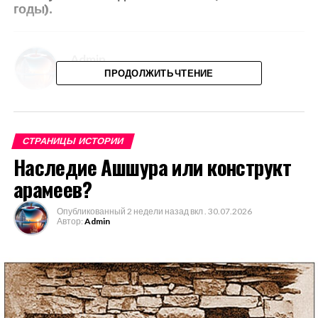
годы).
Admin
ПРОДОЛЖИТЬ ЧТЕНИЕ
ВАМ МОЖЕТ ПОНРАВИТЬСЯ
СТРАНИЦЫ ИСТОРИИ
Проблемные вопросы курдской истор
Наследие Ашшура или конструкт
арамеев?
Опубликованный
2 недели назад
вкл .
30.07.2026
Солнце грязью не замараешь.
Автор:
Admin
Курды в истории: ответ курдофобам
С ДНЕМ РОССИИ!!!