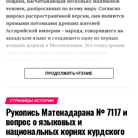
община, насчитывающая несколько миллионов
человек, разбросанных по всему миру. Согласно
широко распространённой версии, они являются
прямыми потомками древних жителей
Ассирийской империи – народа, говорившего на
аккадском языке и создавшего одну из первых
великих держав в Месопотамии. Эта точка зрения
стала краеугольным камнем современного
ассирийского национализма и активно
поддерживается как самой общиной, так и
ПРОДОЛЖИТЬ ЧТЕНИЕ
некоторыми исследователями.
Однако существует и альтернативный взгляд,
который подвергает сомнению эту
СТРАНИЦЫ ИСТОРИИ
преемственность. В данной статье мы
Рукопись Матенадарана № 7117 и
последовательно разберём ключевые аргументы
обеих сторон и покажем, что версия о прямом
вопрос о языковых и
происхождении современных ассирийцев от
национальных корнях курдского
древних ашшурцев не выдерживает критического