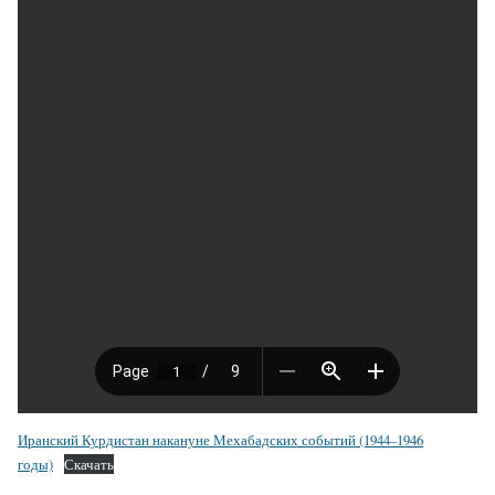
Иранский Курдистан накануне Мехабадских событий (1944–1946
годы)
Скачать