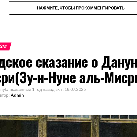
НАЖМИТЕ, ЧТОБЫ ПРОКОММЕНТИРОВАТЬ
ЗМ
дское сказание о Дану
ри(Зу-н-Нуне аль-Миср
публикованный
1 год назад
вкл .
18.07.2025
втор:
Admin