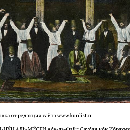
вка от редакции сайта www.kurdist.ru
-НУ́Н АЛЬ-МИ́СРИ Абу-ль-Файд Сау­бан ибн Иб­ра­хим (о