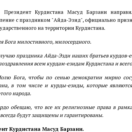
Президент Курдистана Масуд Барзани направи
ление с праздником "Айда-Эзид", официально приз
ударственного на территории Курдистана.
я Бога милостивного, милосердного.
случаю праздника Айда-Эзди наших братьев курдов-
поздравления всем курдам-езидам Курдистана и всего
олю Бога, чтобы по сенью демократии мирно сос
ана, в том числе и курды-езиды, которые являютс
того народа.
рдо обещаю, что все их религиозные права в рамк
 всегда будут защищены и гарантированы.
ент Курдистана Масуд Барзани.