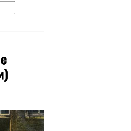
не
и)