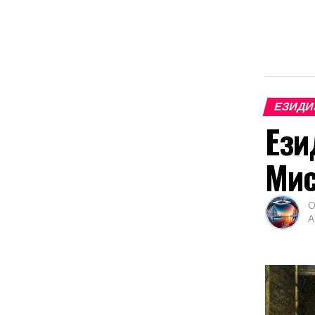
ЕЗИДИ
Ези
Мис
О
А