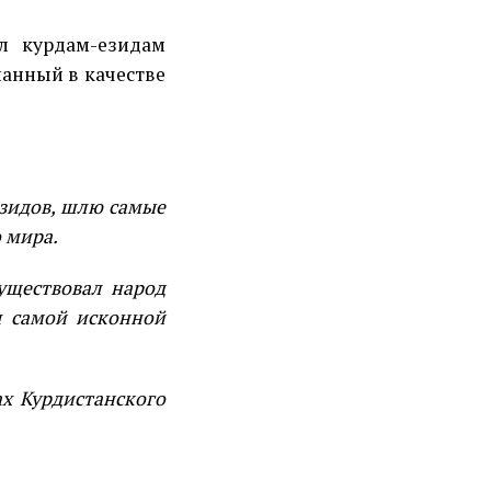
л курдам-езидам
нанный в качестве
езидов, шлю самые
 мира.
уществовал народ
я самой исконной
ах Курдистанского