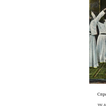
Спра
ЗУ-Н