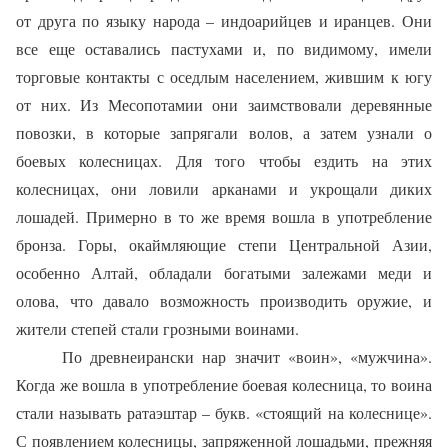
от друга по языку народа – индоарийцев и иранцев. Они
все еще оставались пастухами и, по видимому, имели
торговые контакты с оседлым населением, жившим к югу
от них. Из Месопотамии они заимствовали деревянные
повозки, в которые запрягали волов, а затем узнали о
боевых колесницах. Для того чтобы ездить на этих
колесницах, они ловили арканами и укрощали диких
лошадей. Примерно в то же время вошла в употребление
бронза. Горы, окаймляющие степи Центральной Азии,
особенно Алтай, обладали богатыми залежами меди и
олова, что давало возможность производить оружие, и
жители степей стали грозными воинами.
По древнеирански нар значит «воин», «мужчина».
Когда же вошла в употребление боевая колесница, то воина
стали называть ратаэштар – букв. «стоящий на колеснице».
С появлением колесницы, запряженной лошадьми, прежняя