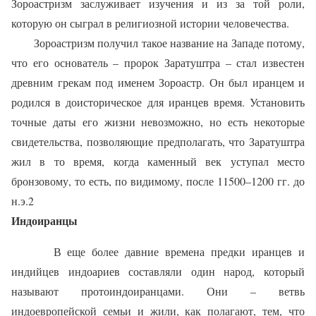
Зороастризм заслуживает изучения и из за той роли,
которую он сыграл в религиозной истории человечества.
Зороастризм получил такое название на Западе потому,
что его основатель – пророк Заратуштра – стал известен
древним грекам под именем Зороастр. Он был иранцем и
родился в доисторическое для иранцев время. Установить
точные даты его жизни невозможно, но есть некоторые
свидетельства, позволяющие предполагать, что Заратуштра
жил в то время, когда каменный век уступал место
бронзовому, то есть, по видимому, после 11500–1200 гг. до
н.э.2
Индоиранцы
В еще более давние времена предки иранцев и
индийцев индоариев составляли один народ, который
называют протоиндоиранцами. Они – ветвь
индоевропейской семьи и жили, как полагают, тем, что