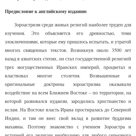
Предисловие к английскому изданию
Зороастризм среди живых религий наиболее труден для
изучения. Это объясняется его древностью, теми
злоключениями, которые ему пришлось испытать, и утратой
многих священных текстов. Возникнув около 3500 лет
назад в азиатских степях, он стал государственной религией
трех могущественных Иранских империй, процветал и
властвовал многие столетия. Возвышенные и
оригинальные доктрины зороастризма оказывали
воздействие на всем Ближнем Востоке – по территории, на
которой развивался иудаизм, зародились христианство и
ислам. На Востоке власть Ирана простиралась до Северной
Индии, и там он внес свой вклад в развитие буддизма
махаяны. Поэтому знакомство с учением Зороастра и
историей его религии необходимо для любого серьезного