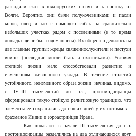
разводили скот в южнорусских степях и к востоку от
Волги. Вероятно, они были полукочевниками и пасли
коров, овец и коз с помощью собак на сравнительно
небольших участках рядом с поселениями (в то время
лошадь еще не была одомашнена). Их общество делилось на
две главные группы: жрецы священнослужители и пастухи
воины (последние могли быть и охотниками). Условия
степной жизни мало способствовали развитию и
изменениям жизненного уклада. В течение столетий
устойчивого, неизменного образа жизни, начиная, видимо,
с IV–III тысячелетий до н.э., протоиндоиранцы
сформировали такую стойкую религиозную традицию, что
элементы ее сохранились до наших дней у их потомков –
брахманов Индии и зороастрийцев Ирана.
Как полагают, в начале III тысячелетия до н.э.
протоиндоиранцы разделились на два отличающихся друг