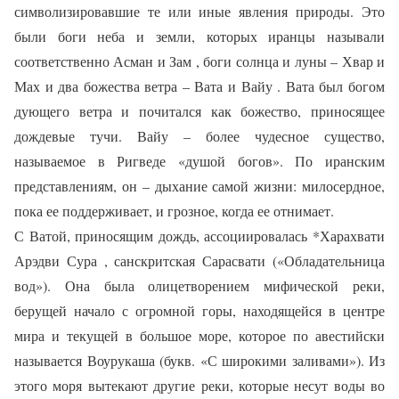
символизировавшие те или иные явления природы. Это
были боги неба и земли, которых иранцы называли
соответственно Асман и Зам , боги солнца и луны – Хвар и
Мах и два божества ветра – Вата и Вайу . Вата был богом
дующего ветра и почитался как божество, приносящее
дождевые тучи. Вайу – более чудесное существо,
называемое в Ригведе «душой богов». По иранским
представлениям, он – дыхание самой жизни: милосердное,
пока ее поддерживает, и грозное, когда ее отнимает.
С Ватой, приносящим дождь, ассоциировалась *Харахвати
Арэдви Сура , санскритская Сарасвати («Обладательница
вод»). Она была олицетворением мифической реки,
берущей начало с огромной горы, находящейся в центре
мира и текущей в большое море, которое по авестийски
называется Воурукаша (букв. «С широкими заливами»). Из
этого моря вытекают другие реки, которые несут воды во