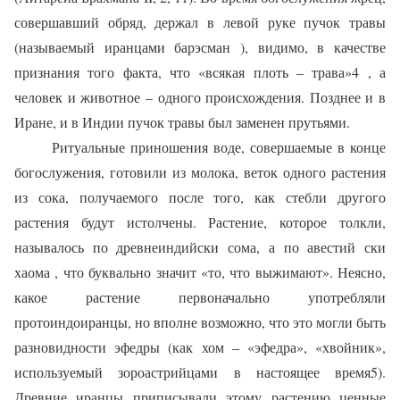
совершавший обряд, держал в левой руке пучок травы
(называемый иранцами барэсман ), видимо, в качестве
признания того факта, что «всякая плоть – трава»4 , а
человек и животное – одного происхождения. Позднее и в
Иране, и в Индии пучок травы был заменен прутьями.
Ритуальные приношения воде, совершаемые в конце
богослужения, готовили из молока, веток одного растения
из сока, получаемого после того, как стебли другого
растения будут истолчены. Растение, которое толкли,
называлось по древнеиндийски сома, а по авестий ски
хаома , что буквально значит «то, что выжимают». Неясно,
какое растение первоначально употребляли
протоиндоиранцы, но вполне возможно, что это могли быть
разновидности эфедры (как хом – «эфедра», «хвойник»,
используемый зороастрийцами в настоящее время5).
Древние иранцы приписывали этому растению ценные