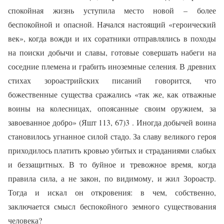
спокойная жизнь уступила место новой – более
беспокойной и опасной. Начался настоящий «героический
век», когда вожди и их соратники отправлялись в походы
на поиски добычи и славы, готовые совершать набеги на
соседние племена и грабить иноземные селения. В древних
стихах зороастрийских писаний говорится, что
божественные существа сражались «так же, как отважные
воины на колесницах, опоясанные своим оружием, за
завоеванное добро» (Яшт 113, 67)3 . Иногда добычей воина
становилось угнанное силой стадо. За славу великого героя
приходилось платить кровью убитых и страданиями слабых
и беззащитных. В то буйное и тревожное время, когда
правила сила, а не закон, по видимому, и жил Зороастр.
Тогда и искал он откровения: в чем, собственно,
заключается смысл беспокойного земного существования
человека?