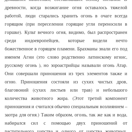
древности, когда возжигание огня оставалось тяжелой
работой, люди старались хранить огонь в очаге всегда
горящим (при переселении горящие угли переносили в
горшке). Культ вечного огня, видимо, был распространен
среди индоевропейцев, которые видели нечто
божественное в горящем пламени. Брахманы знали его под
именем Агни (это слово родственно латинскому игнис,
русскому огонь ), но зороастрийцы называли огонь Атар.
Они совершали приношения из трех элементов также и
огню. Приношения состояли из сухих чистых дров,
благовоний (сухих листьев или трав) и небольшого
количества животного жира. (Этот третий компонент
приношения и считался обычно специальным возлиянием –
заотра для огня.) Таким образом, огонь, так же как и вода,
набирался сил с помощью двух приношений от
растительного царства и одного от царства животных.