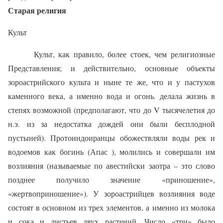
Старая религия
Культ
Культ, как правило, более стоек, чем религиозные
Представления; и действительно, основные объекты
зороастрийского культа и ныне те же, что и у пастухов
каменного века, а именно вода и огонь. делала жизнь в
степях возможной (предполагают, что до V тысячелетия до
н.э. из за недостатка дождей они были бесплодной
пустыней). Протоиндоиранцы обожествляли воды рек и
водоемов как богинь (Апас ), молились и совершали им
возлияния (называемые по авестийски заотра – это слово
позднее получило значение «приношение»,
«жертвоприношение»). У зороастрийцев возлияния воде
состоят в основном из трех элементов, а именно из молока
и сока и листьев двух растений. Число «три» было