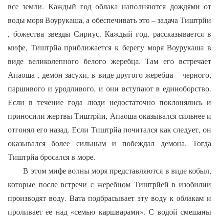
все земли. Каждый год облака наполняются дождями от
воды моря Воурукаша, а обеспечивать это – задача Тиштрйи
, божества звезды Сириус. Каждый год, рассказывается в
мифе, Тиштрйа приближается к берегу моря Воурукаша в
виде великолепного белого жеребца. Там его встречает
Апаоша , демон засухи, в виде другого жеребца – черного,
паршивого и уродливого, и они вступают в единоборство.
Если в течение года люди недостаточно поклонялись и
приносили жертвы Тиштрйи, Апаоша оказывался сильнее и
отгонял его назад. Если Тиштрйа почитался как следует, он
оказывался более сильным и побеждал демона. Тогда
Тиштрйа бросался в море.
В этом мифе волны моря представляются в виде кобыл,
которые после встречи с жеребцом Тиштрйей в изобилии
производят воду. Вата подбрасывает эту воду к облакам и
проливает ее над «семью каршварами». С водой смешаны