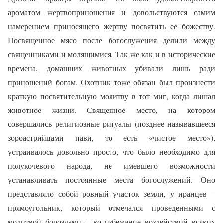
ароматом жертвоприношения и довольствуются самим
намерением приносящего жертву посвятить ее божеству.
Посвященное мясо после богослужения делили между
священниками и молящимися. Так же как и в исторические
времена, домашних животных убивали лишь ради
приношений богам. Охотник тоже обязан был произнести
краткую посвятительную молитву в тот миг, когда лишал
животное жизни. Священное место, на котором
совершались религиозные ритуалы (позднее называвшееся
зороастрийцами пави, то есть «чистое место»),
устраивалось довольно просто, что было необходимо для
полукочевого народа, не имевшего возможности
устанавливать постоянные места богослужений. Оно
представляло собой ровный участок земли, у иранцев –
прямоугольник, который отмечался проведенными с
молитвой бороздами – во избежание воздействий всяких