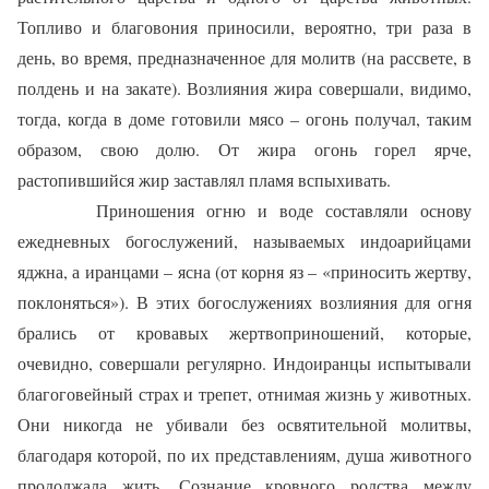
Топливо и благовония приносили, вероятно, три раза в
день, во время, предназначенное для молитв (на рассвете, в
полдень и на закате). Возлияния жира совершали, видимо,
тогда, когда в доме готовили мясо – огонь получал, таким
образом, свою долю. От жира огонь горел ярче,
растопившийся жир заставлял пламя вспыхивать.
Приношения огню и воде составляли основу
ежедневных богослужений, называемых индоарийцами
яджна, а иранцами – ясна (от корня яз – «приносить жертву,
поклоняться»). В этих богослужениях возлияния для огня
брались от кровавых жертвоприношений, которые,
очевидно, совершали регулярно. Индоиранцы испытывали
благоговейный страх и трепет, отнимая жизнь у животных.
Они никогда не убивали без освятительной молитвы,
благодаря которой, по их представлениям, душа животного
продолжала жить. Сознание кровного родства между