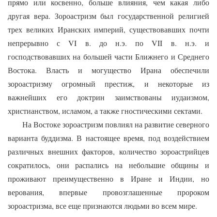
прямо или косвенно, больше влияния, чем какая либо
другая вера. Зороастризм был государственной религией
трех великих Иранских империй, существовавших почти
непрерывно с VI в. до н.э. по VII в. н.э. и
господствовавших на большей части Ближнего и Среднего
Востока. Власть и могущество Ирана обеспечили
зороастризму огромный престиж, и некоторые из
важнейших его доктрин заимствованы иудаизмом,
христианством, исламом, а также гностическими сектами.
На Востоке зороастризм повлиял на развитие северного
варианта буддизма. В настоящее время, под воздействием
различных внешних факторов, количество зороастрийцев
сократилось, они распались на небольшие общины и
проживают преимущественно в Иране и Индии, но
верования, впервые провозглашенные пророком
зороастризма, все еще признаются людьми во всем мире.