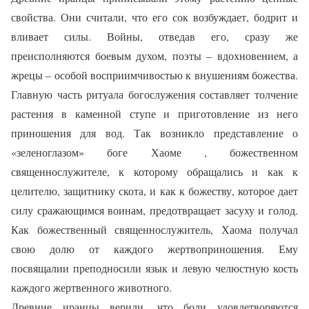
свойства. Они считали, что его сок возбуждает, бодрит и
вливает силы. Войны, отведав его, сразу же
преисполняются боевым духом, поэты – вдохновением, а
жрецы – особой восприимчивостью к внушениям божества.
Главную часть ритуала богослужения составляет толчение
растения в каменной ступе и приготовление из него
приношения для вод. Так возникло представление о
«зеленоглазом» боге Хаоме , божественном
священнослужителе, к которому обращались и как к
целителю, защитнику скота, и как к божеству, которое дает
силу сражающимся воинам, предотвращает засуху и голод.
Как божественный священнослужитель, Хаома получал
свою долю от каждого жертвоприношения. Ему
посвящалии преподносили язык и левую челюстную кость
каждого жертвенного животного.
Древние иранцы верили, что боли удовлетворяются