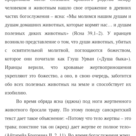
человеком и животным нашло свое отражение в древних
частях богослужения – ясна: «Мы молимся нашим душам и
душам домашних животных, которые кормят нас… и душам
полезных диких животных» (Ясна 39,1–2). У иранцев
возникло представление о том, что души животных, убитых
с освятительной молитвой, поглощаются божеством,
которое они почитали как Гэуш Урван («Душа быка»).
Иранцы верили, что кровавые жертвоприношения
укрепляют это божество, а оно, в свою очередь, заботится
обо всех полезных животных на земле и способствует их
изобилию.
Во время обряда ясна (яджна) под ноги жертвенного
животного бросали траву. По этому поводу санскритский
текст дает такое объяснение: «Потому что тело жертвы – это
трава; поистине так он (жрец) дает жертве ее полное тело»
(Айтарейа Брахмана II, 2, 11). Во время богослужения жрец,