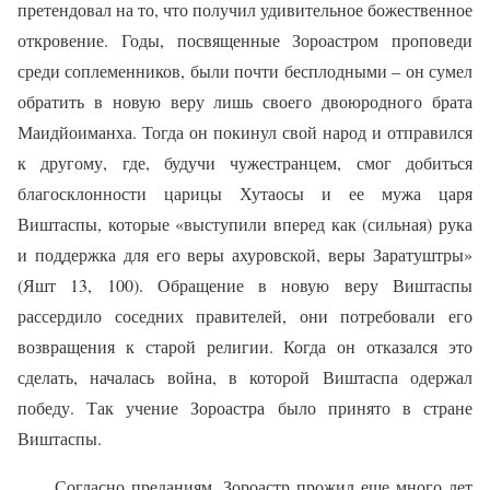
претендовал на то, что получил удивительное божественное
откровение. Годы, посвященные Зороастром проповеди
среди соплеменников, были почти бесплодными – он сумел
обратить в новую веру лишь своего двоюродного брата
Маидйоиманха. Тогда он покинул свой народ и отправился
к другому, где, будучи чужестранцем, смог добиться
благосклонности царицы Хутаосы и ее мужа царя
Виштаспы, которые «выступили вперед как (сильная) рука
и поддержка для его веры ахуровской, веры Заратуштры»
(Яшт 13, 100). Обращение в новую веру Виштаспы
рассердило соседних правителей, они потребовали его
возвращения к старой религии. Когда он отказался это
сделать, началась война, в которой Виштаспа одержал
победу. Так учение Зороастра было принято в стране
Виштаспы.
Согласно преданиям, Зороастр прожил еще много лет