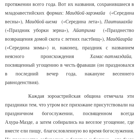
протяжении всего года. Вот их названия, сохранившиеся в
младоавестийских формах:
Маидйой‑зарэмайа
(«Середина
весны»),
Маидйой‑шема
(«Середина лета»),
Паитишахйа
(«Праздник уборки зерна»),
Айатрима
(«Празднество
возвращения домой скота с летних пастбищ»),
Маидйаирйа
(«Середина зимы») и, наконец, праздник с названием
неясного происхождения
Хамас‑патмаэдайа,
посвященный угощению в честь фраваши (он праздновался
в последний вечер года, накануне весеннего
равноденствия).
Каждая зороастрийская община отмечала эти
праздники тем, что утром все прихожане присутствовали на
праздничном богослужении, посвященном всегда
Ахура‑Мазде, а затем собирались на веселое угощение, где
вместе ели пищу, благословленную во время богослужения.