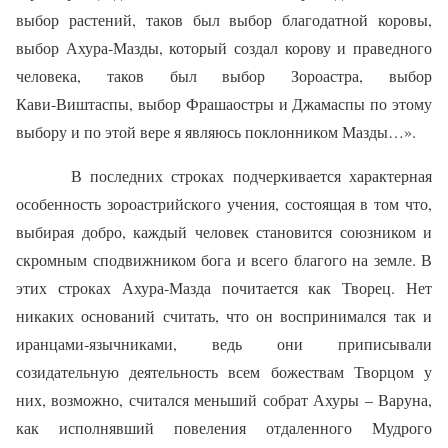
выбор растений, таков был выбор благодатной коровы,
выбор Ахура‑Мазды, который создал корову и праведного
человека, таков был выбор Зороастра, выбор
Кави‑Виштаспы, выбор Фрашаостры и Джамаспы по этому
выбору и по этой вере я являюсь поклонником Мазды…».
В последних строках подчеркивается характерная
особенность зороастрийского учения, состоящая в том что,
выбирая добро, каждый человек становится союзником и
скромным сподвижником бога и всего благого на земле. В
этих строках Ахура‑Мазда почитается как Творец. Нет
никаких оснований считать, что он воспринимался так и
иранцами‑язычниками, ведь они приписывали
созидательную деятельность всем божествам Творцом у
них, возможно, считался меньший собрат Ахуры – Варуна,
как исполнявший повеления отдаленного Мудрого