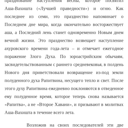
празднование наступления весны, которое посвятил
Аша‑Вахишта («Лучшей праведности») и огню. Как
последнее из семи, это празднество напоминает о
Последнем дне мира, когда окончательно восторжествует
аша, а Последний лень станет одновременно Новым днем
вечной жизни. Это празднество возвещает наступление
ахуровского времени года‑лета – и отмечает ежегодное
поражение Злого Духа. По зороастрийским обычаям,
засвидетельствованным с раннего средневековья, в полдень
Нового дня приветствовали возвращение из‑под земли
полуденного духа Рапитвина, несущего тепло и свет. После
этого духу Рапитвина ежедневно поклоняются в отведенное
ему полуденное время, которое теперь снова называется
«Рапитва», а не «Второе Хавани», и призывают в молитвах
Аша‑Вахишта в течение всего лета.
Возложив на своих последователей эти две