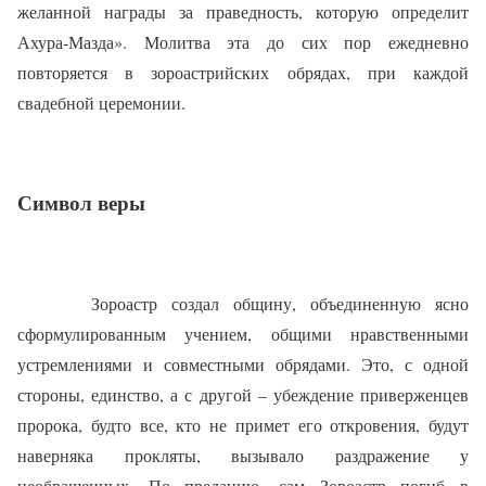
желанной награды за праведность, которую определит
Ахура‑Мазда». Молитва эта до сих пор ежедневно
повторяется в зороастрийских обрядах, при каждой
свадебной церемонии.
Символ веры
Зороастр создал общину, объединенную ясно
сформулированным учением, общими нравственными
устремлениями и совместными обрядами. Это, с одной
стороны, единство, а с другой – убеждение приверженцев
пророка, будто все, кто не примет его откровения, будут
наверняка прокляты, вызывало раздражение у
необращенных. По преданию, сам Зороастр погиб в