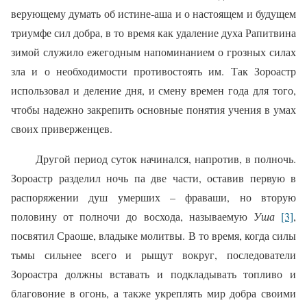
верующему думать об истине‑аша и о настоящем и будущем
триумфе сил добра, в то время как удаление духа Рапитвина
зимой служило ежегодным напоминанием о грозных силах
зла и о необходимости противостоять им. Так Зороастр
использовал и деление дня, и смену времен года для того,
чтобы надежно закрепить основные понятия учения в умах
своих приверженцев.
Другой период суток начинался, напротив, в полночь.
Зороастр разделил ночь па две части, оставив первую в
распоряжении душ умерших – фраваши, но вторую
половину от полночи до восхода, называемую
Уша
[3]
,
посвятил Сраоше, владыке молитвы. В то время, когда силы
тьмы сильнее всего и рыщут вокруг, последователи
Зороастра должны вставать и подкладывать топливо и
благовоние в огонь, а также укреплять мир добра своими