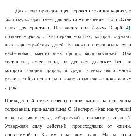
Для своих приверженцев Зороастр сочинил короткую
молитву, которая имеет для них то же значение, что и «Отче
наш» для христиан. Называется она
Ахуна‑
Ваирйа
[4]
,
позднее
Ахунвap
. Это первая молитва, которой обучают
всех зороастрийских детей. Ее можно произносить, если
необходимо, вместо всех прочих молитвословий. Она
составлена, естественно, на древнем диалекте Гат, на
котором говорил пророк, и среди ученых было много
разногласий относительно точного смысла се почитаемых
строк.
Приведенный ниже перевод основывается на последнем
толковании, принадлежащем С. Инслеру: «Как наилучший
владыка, так и судья, избираемый в согласии с истиной.
Утверждай силу действий, происходящих от жизни,
проводимой с Благим помыслом, ради Мазды, ради