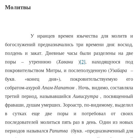
Молитвы
У иранцев времен язычества для молитв и
богослужений предназначались три времени дня: восход,
полдень и закат. Дневные часы были разделены на две
поры – утреннюю (
Хавани
)
[2]
, находящуюся под
покровительством Митры, и послеполуденную (
Узайара
–
букв. «конец дня»), покровительствуемую его
собратом‑ахурой
Апам‑Напатом
. Ночь, видимо, составляла
третий период, называвшийся
Аивисрутра
, посвященный
фраваши, душам умерших. Зороастр, по‑видимому, выделил
в сутках еще две поры и потребовал от своих
последователей молиться пять раз в день. Один из новых
периодов назывался
Рапитва
(букв. «предназначенный для