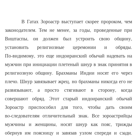
В Гатах Зороастр выступает скорее пророком, чем
законодателем. Тем не менее, за годы, проведенные при
Виштаспы, он должен был устроить свою общину,
установить религиозные церемонии и обряды.
По‑видимому, это еще индоиранский обычай надевать на
мужчин при инициации плетеный шнур в знак принятия в
религиозную общину. Брахманы Индии носят его через
плечо. Шнур завязывает жрец, но брахманы никогда его не
развязывают, а просто стягивают в сторону, когда
совершают обряд. Этот старый индоиранский обычай
Зороастр приспособил для того, чтобы дать своим
no‑следователям отличительный знак. Все зороастрийцы
мужчины и женщины, носят шнур как пояс, трижды
обернув им поясницу и завязав узлом спереди и сзади.