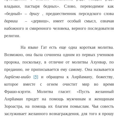
владыки, пастыря бедных». Слово, переводимое как
«бедный» –
дригу
, предшественник персидского слова
дарвиш
– «дервиш», имеет особый смысл, означая
набожного и смиренного человека, верного последователя
религии.
На языке Гат есть еще одна короткая молитва.
Возможно, она была сочинена одним из первых учеников
пророка, поскольку, в отличие от молитвы Ахунвар, по
преданию, не приписывается ему самому. Она называется
Аирйема‑ишйо
[5]
и обращена к Аирйаману, божеству,
которое вместе с огнем очистит мир во время
Фрашо‑кэрэти. Молитва гласит: «Пусть желанный
Аирйаман придет на помощь мужчинам и женщинам
Зороастра, на помощь их благим помыслам. Чья совесть
заслуживает желанного вознаграждения, для того я прошу