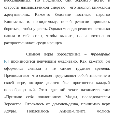
старости насильственной смертью – его заколол кинжалом
жрец‑язычник. Какое‑то бедствие постигло царство
Виштаспы, и, по‑видимому, новой религии пришлось
бороться, чтобы уцелеть. Однако молодая религия не только
нашла в себе силы, чтобы выжить, но и постепенно
распространилась среди иранцев.
Символ веры зороастризма –
Фраваране
[6]
произносится верующим ежедневно. Как кажется, он
оформился сначала в те самые трудные времена.
Предполагают, что символ представляет собой заявление о
своей вере, которое должен был произнести каждый
новообращенный. Этот древний текст начинается так:
«Признаю себя поклонником Мазды, последователем
Зороастра. Отрекаюсь от демонов‑даэва, принимаю веру
Ахуры. Поклоняюсь Амэша‑Спэнта, молюсь