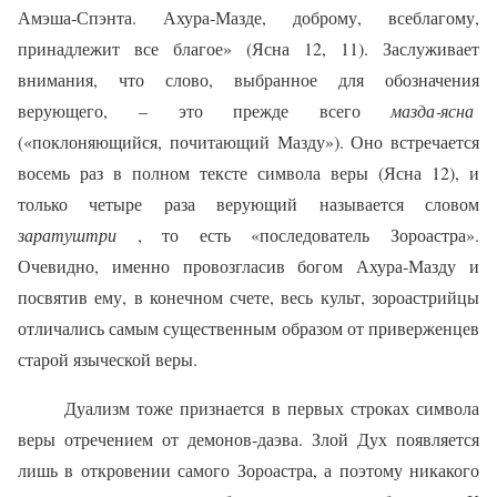
Амэша‑Спэнта. Ахура‑Мазде, доброму, всеблагому,
принадлежит все благое» (Ясна 12, 11). Заслуживает
внимания, что слово, выбранное для обозначения
верующего, – это прежде всего
мазда‑ясна
(«поклоняющийся, почитающий Мазду»). Оно встречается
восемь раз в полном тексте символа веры (Ясна 12), и
только четыре раза верующий называется словом
заратуштри
, то есть «последователь Зороастра».
Очевидно, именно провозгласив богом Ахура‑Мазду и
посвятив ему, в конечном счете, весь культ, зороастрийцы
отличались самым существенным образом от приверженцев
старой языческой веры.
Дуализм тоже признается в первых строках символа
веры отречением от демонов‑даэва. Злой Дух появляется
лишь в откровении самого Зороастра, а поэтому никакого