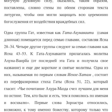
могучую духовную силу, оказались, таким образом,
поставлены, словно стены по обеим сторонам текста
литургии, чтобы они могли защищать всю церемонию
богослужения от воздействия враждебных сил.
Одна группа Гат, известная как
Гата‑Ахунаваити
(самая
длинная) помещается перед семью главами, составляя Ясна
28–34. Четыре другие группы следуют за семью главами как
Ясна 43–53. К Гата‑Ахунаваити прилагалась молитва
Ахуна‑Ваирйа (от последней эта Гата и получила свое
название) и еще две короткие и святые молитвы. Одна из
них, называемая по первым словам
Иенхе‑Хатам
, состоит
из перефразировки стиха Гаты (Ясна 51, 22), который
гласит: «Чье почитание Ахура‑Мазда счел лучшим для меня
по истине. Тем, кто были и есть, тем я помолюсь по именам
и восхвалю». Первые слова Зороастра относились,
возможно, к тому именно божеству, которому только что