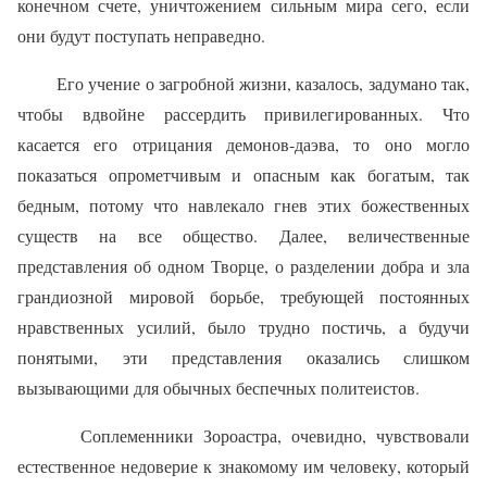
конечном счете, уничтожением сильным мира сего, если
они будут поступать неправедно.
Его учение о загробной жизни, казалось, задумано так,
чтобы вдвойне рассердить привилегированных. Что
касается его отрицания демонов‑даэва, то оно могло
показаться опрометчивым и опасным как богатым, так
бедным, потому что навлекало гнев этих божественных
существ на все общество. Далее, величественные
представления об одном Творце, о разделении добра и зла
грандиозной мировой борьбе, требующей постоянных
нравственных усилий, было трудно постичь, а будучи
понятыми, эти представления оказались слишком
вызывающими для обычных беспечных политеистов.
Соплеменники Зороастра, очевидно, чувствовали
естественное недоверие к знакомому им человеку, который