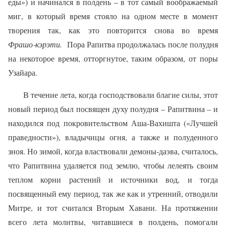
еды») и начинался в полдень – в тот самый воображаемый
миг, в который время стояло на одном месте в момент
творения так, как это повторится снова во время
Фрашо‑кэрэти.
Пора Рапитва продолжалась после полудня
на некоторое время, отторгнутое, таким образом, от поры
Узайара.
В течение лета, когда господствовали благие силы, этот
новый период был посвящен духу полудня – Рапитвина – и
находился под покровительством Аша‑Вахишта («Лучшей
праведности»), владычицы огня, а также и полуденного
зноя. Но зимой, когда властвовали демоны‑даэва, считалось,
что Рапитвина удаляется под землю, чтобы лелеять своим
теплом корни растений и источники вод, и тогда
посвященный ему период, так же как и утренний, отводили
Митре, и тот считался Вторым Хавани. На протяжении
всего лета молитвы, читавшиеся в полдень, помогали