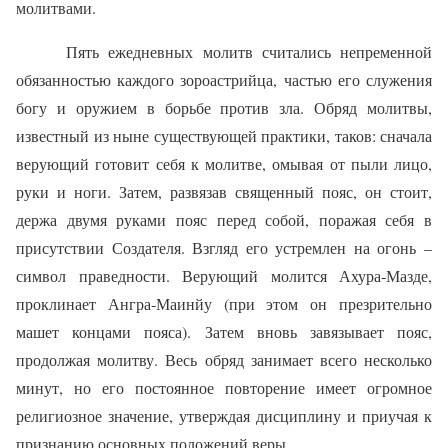
молитвами.
Пять ежедневных молитв считались непременной
обязанностью каждого зороастрийца, частью его служения
богу и оружием в борьбе против зла. Обряд молитвы,
известный из ныне существующей практики, таков: сначала
верующий готовит себя к молитве, омывая от пыли лицо,
руки и ноги. Затем, развязав священный пояс, он стоит,
держа двумя руками пояс перед собой, поражая себя в
присутствии Создателя. Взгляд его устремлен на огонь –
символ праведности. Верующий молится Ахура‑Мазде,
проклинает Ангра‑Маинйу (при этом он презрительно
машет концами пояса). Затем вновь завязывает пояс,
продолжая молитву. Весь обряд занимает всего несколько
минут, но его постоянное повторение имеет огромное
религиозное значение, утверждая дисциплину и приучая к
признанию основных положений веры.