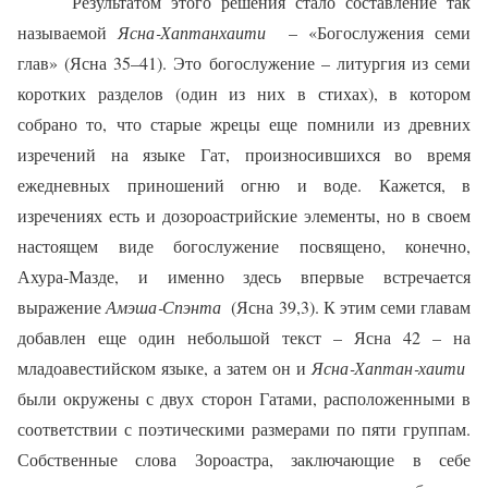
Результатом этого решения стало составление так
называемой
Ясна‑Хаптанхаити
– «Богослужения семи
глав» (Ясна 35–41). Это богослужение – литургия из семи
коротких разделов (один из них в стихах), в котором
собрано то, что старые жрецы еще помнили из древних
изречений на языке Гат, произносившихся во время
ежедневных приношений огню и воде. Кажется, в
изречениях есть и дозороастрийские элементы, но в своем
настоящем виде богослужение посвящено, конечно,
Ахура‑Мазде, и именно здесь впервые встречается
выражение
Амэша‑Спэнта
(Ясна 39,3). К этим семи главам
добавлен еще один небольшой текст – Ясна 42 – на
младоавестийском языке, а затем он и
Ясна‑Хаптан‑хаити
были окружены с двух сторон Гатами, расположенными в
соответствии с поэтическими размерами по пяти группам.
Собственные слова Зороастра, заключающие в себе