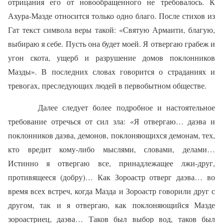
отрицания его от новообращенного не требовалось. К
Ахура‑Мазде относится только одно благо. После стихов из
Гат текст символа веры такой: «Святую Армаити, благую,
выбираю я себе. Пусть она будет моей. Я отвергаю грабеж и
угон скота, ущерб и разрушение домов поклонников
Мазды». В последних словах говорится о страданиях и
тревогах, преследующих людей в первобытном обществе.
Далее следует более подробное и настоятельное
требование отречься от сил зла: «Я отвергаю… даэва и
поклонников даэва, демонов, поклоняющихся демонам, тех,
кто вредит кому‑либо мыслями, словами, делами…
Истинно я отвергаю все, принадлежащее лжи‑друг,
противящееся (добру)… Как Зороастр отверг даэва… во
время всех встреч, когда Мазда и Зороастр говорили друг с
другом, так и я отвергаю, как поклоняющийся Мазде
зороастриец, даэва… Таков был выбор вод, таков был