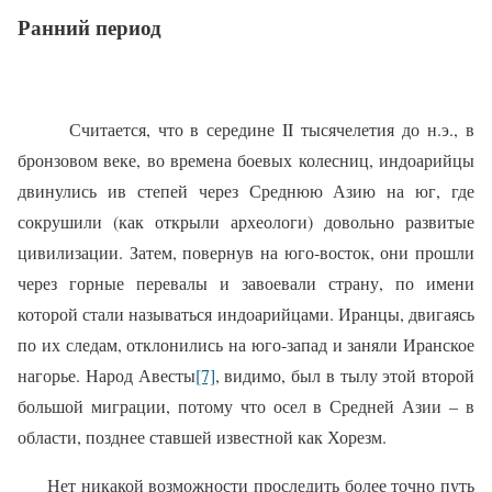
Ранний период
Считается, что в середине II тысячелетия до н.э., в
бронзовом веке, во времена боевых колесниц, индоарийцы
двинулись ив степей через Среднюю Азию на юг, где
сокрушили (как открыли археологи) довольно развитые
цивилизации. Затем, повернув на юго‑восток, они прошли
через горные перевалы и завоевали страну, по имени
которой стали называться индоарийцами. Иранцы, двигаясь
по их следам, отклонились на юго‑запад и заняли Иранское
нагорье. Народ Авесты
[7]
, видимо, был в тылу этой второй
большой миграции, потому что осел в Средней Азии – в
области, позднее ставшей известной как Хорезм.
Нет никакой возможности проследить более точно путь