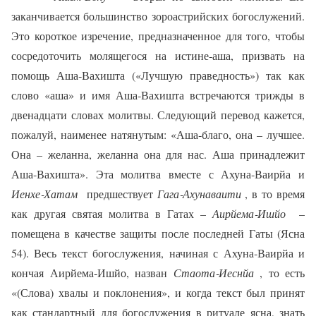
заканчивается большинство зороастрийских богослужений.
Это короткое изречение, предназначенное для того, чтобы
сосредоточить молящегося на истине‑аша, призвать на
помощь Аша‑Вахишта («Лучшую праведность») так как
слово «аша» и имя Аша‑Вахишта встречаются трижды в
двенадцати словах молитвы. Следующий перевод кажется,
пожалуй, наименее натянутым: «Аша‑благо, она – лучшее.
Она – желанна, желанна она для нас. Аша принадлежит
Аша‑Вахишта». Эта молитва вместе с Ахуна‑Ваирйа и
Иенхе‑Хатам
предшествует
Гага‑Ахунаваити
, в то время
как другая святая молитва в Гатах –
Аирйема‑Ишйо
–
помещена в качестве защиты после последней Гаты (Ясна
54). Весь текст богослужения, начиная с Ахуна‑Ваирйа и
кончая Аирйема‑Ишйо, назван
Стаота‑Иеснйа
, то есть
«(Слова) хвалы и поклонения», и когда текст был принят
как стандартный для богослужения в ритуале ясна, знать