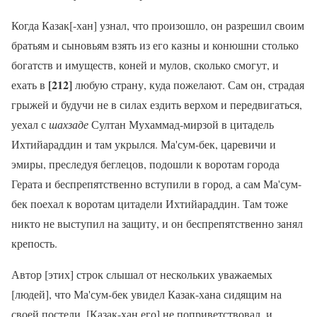
Когда Казак[-хан] узнал, что произошло, он разрешил своим
братьям и сыновьям взять из его казны и конюшни столько
богатств и имуществ, коней и мулов, сколько смогут, и
[212]
ехать в
любую страну, куда пожелают. Сам он, страдая
грыжей и будучи не в силах ездить верхом и передвигаться,
уехал с
шахзаде
Султан Мухаммад-мирзой в цитадель
Ихтийараддин и там укрылся. Ма'сум-бек, царевичи и
эмиры, преследуя беглецов, подошли к воротам города
Герата и беспрепятственно вступили в город, а сам Ма'сум-
бек поехал к воротам цитадели Ихтийараддин. Там тоже
никто не выступил на защиту, и он беспрепятственно занял
крепость.
Автор [этих] строк слышал от нескольких уважаемых
[людей], что Ма'сум-бек увидел Казак-хана сидящим на
своей постели. [Казак-хан его] не поприветствовал, и