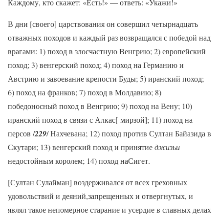
Каждому, кто скажет: «Есть!» — ответь: «Укажи!»
В дни [своего] царствования он совершил четырнадцать
отважных походов и каждый раз возвращался с победой над
врагами: 1) поход в злосчастную Венгрию; 2) европейский
поход; 3) венгерский поход; 4) поход на Германию и
Австрию и завоевание крепости Буды; 5) иранский поход;
6) поход на франков; 7) поход в Молдавию; 8)
победоносный поход в Венгрию; 9) поход на Вену; 10)
иранский поход в связи с Алкас[-мирзой]; 11) поход на
персов /
229
/ Нахчевана; 12) поход против Султан Байазида в
Скутари; 13) венгерский поход и принятие
джизьи
недостойным королем; 14) поход наСигет.
[Султан Сулайман] воздерживался от всех греховных
удовольствий и деяний,запрещенных и отвергнутых, и
являл такое непомерное старание и усердие в славных делах