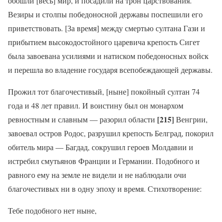
обошли [весь] мир, и посадили на трон царствования.
Везиры и столпы победоносной державы поспешили его
приветствовать. [За время] между смертью султана Гази и
прибытием высокодостойного царевича крепость Сигет
была завоевана усилиями и натиском победоносных войск
и перешла во владение государя всепобеждающей державы.
Прожил тот благочестивый, [ныне] покойный султан 74
года и 48 лет правил. И воистину был он монархом
[215]
ревностным и славным — разорил области
Венгрии,
завоевал остров Родос, разрушил крепость Белград, покорил
обитель мира — Багдад, сокрушил героев Молдавии и
истребил смутьянов Франции и Германии. Подобного и
равного ему на земле не видели и не наблюдали очи
благочестивых ни в одну эпоху и время. Стихотворение:
Тебе подобного нет ныне,