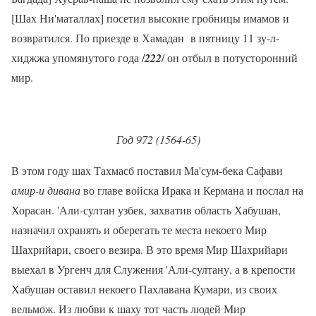
[Шах Ни'маталлах] посетил высокие гробницы имамов и
возвратился. По приезде в Хамадан в пятницу 11 зу-л-
хиджжа упомянутого года /
222
/ он отбыл в потусторонний
мир.
Год 972 (1564-65)
В этом году шах Тахмасб поставил Ма'сум-бека Сафави
амир-и дивана
во главе войска Ирака и Кермана и послал на
Хорасан. 'Али-султан узбек, захватив область Хабушан,
назначил охранять и оберегать те места некоего Мир
Шахрийари, своего везира. В это время Мир Шахрийари
выехал в Ургенч для Служения 'Али-султану, а в крепости
Хабушан оставил некоего Пахлавана Кумари, из своих
вельмож. Из любви к шаху тот часть людей Мир