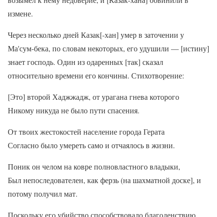
измене.
Через несколько дней Казак[-хан] умер в заточении у
Ма'сум-бека, по словам некоторых, его удушили — [истину]
знает господь. Один из одаренных [так] сказал
относительно времени его кончины. Стихотворение:
[Это] второй Хаджжадж, от урагана гнева которого
Никому никуда не было пути спасения.
От твоих жестокостей население города Герата
Согласно было умереть само и отчаялось в жизни.
Поник он челом на ковре полновластного владыки,
Был непоследователен, как ферзь (на шахматной доске], и
потому получил мат.
Поскольку его убийство способствовало благоденствию