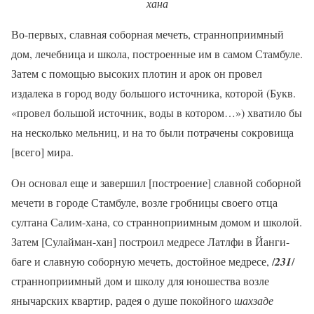
хана
Во-первых, славная соборная мечеть, странноприимный
дом, лечебница и школа, построенные им в самом Стамбуле.
Затем с помощью высоких плотин и арок он провел
издалека в город воду большого источника, которой (Букв.
«провел большой источник, воды в котором…») хватило бы
на несколько мельниц, и на то были потрачены сокровища
[всего] мира.
Он основал еще и завершил [построение] славной соборной
мечети в городе Стамбуле, возле гробницы своего отца
султана Салим-хана, со странноприимным домом и школой.
Затем [Сулайман-хан] построил медресе Латлфи в Йанги-
баге и славную соборную мечеть, достойное медресе, /
231
/
странноприимный дом и школу для юношества возле
янычарских квартир, радея о душе покойного
шахзаде