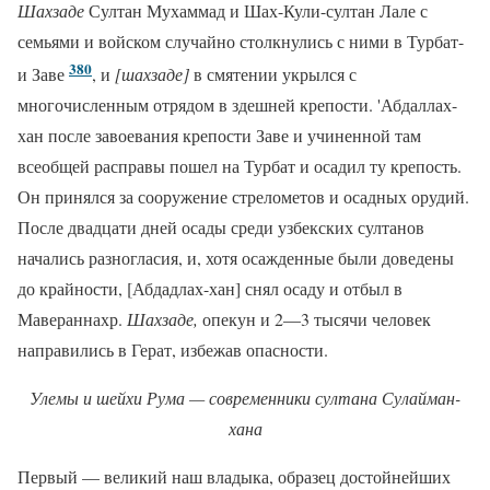
Шахзаде
Султан Мухаммад и Шах-Кули-султан Лале с
семьями и войском случайно столкнулись с ними в Турбат-
380
и Заве
, и
[шахзаде]
в смятении укрылся с
многочисленным отрядом в здешней крепости. 'Абдаллах-
хан после завоевания крепости Заве и учиненной там
всеобщей расправы пошел на Турбат и осадил ту крепость.
Он принялся за сооружение стрелометов и осадных орудий.
После двадцати дней осады среди узбекских султанов
начались разногласия, и, хотя осажденные были доведены
до крайности, [Абдадлах-хан] снял осаду и отбыл в
Мавераннахр.
Шахзаде,
опекун и 2—3 тысячи человек
направились в Герат, избежав опасности.
Улемы и шейхи Рума — современники султана Сулайман-
хана
Первый — великий наш владыка, образец достойнейших