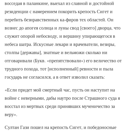
восседая в паланкине, выехал из славной и достойной
резиденции с намерением покорить крепость Сигет и
перебить безнравственных ка-фиров тех областей. Он
вознес до апогея солнца и луны свод [своего] дворца, что
служит опорой небосводу, и вершину упирающегося в
небеса шатра. Искусные лекари и врачеватели, везиры,
столпы [державы], знатные и вельможи сколько ни
отговаривали (Букв. «препятствовали») его величество от
трудного похода, тот [исполненный] ревности и пыла
государь не согласился, а в ответ изволил сказать:
«Если придет мой смертный час, пусть он наступит на
войне с неверными, дабы наутро после Страшного суда я
восстал из мертвых среди принявших мученичество за
веру».
Султан Гази пошел на крепость Сигет, и победоносные