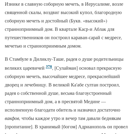
Изнике в славную соборную мечеть, в Иерусалиме, возле
священной скалы, воздвиг высокий купол, благородную
соборную мечеть и достойный (Букв. «высокий»)
странноприимный дом. В квартале Каср-и Аблак для
путешественников он построил караван-сарай с медресе,
мечетью и странноприимным домом.
В Стамбуле в Диликлу-Таше, радея о душе родительницы
378
великих царевичей
, [Сулайман] основал прекрасную
соборную мечеть, высочайшее медресе, прекраснейший
дворец и лечебницу. В великой Ка'абе султан построил,
радея о собственной душе, весьма благоустроенный
странноприимный дом, а в пресвятой Медине —
исполненную благодати обитель и назначил достаточно
вакфов,
чтобы каждое утро и вечер там давали беднякам
[пропитание]. В хранимый [богом] Адрианополь он провел