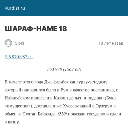
Kurdist.ru
ШАРАФ-НАМЕ 18
Sipki
18 лет назад
Ч.6 970-987 гг.
Год 970 (1562-63)
В начале этого года Джа'фар-бек кангурлу-устаджлу,
который направился было в Рум в качестве посланника, с
Илйас-беком привезли в Казвин деньги и подарки (Букв.
«имущества»), доставленные Хусрав-пашой в Эрзерум в
обмен за Султан Байазида, /
220
/ показали государю и сдали
в казну.