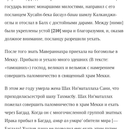
государь вознес монаршими милостями, направил с его
посланцем Хусайн-бека
йасаул-баши
шамлу Калканджи-
оглы и отослал в Балх с достойными дарами. Между [ними]
[210]
были укреплены устой
мира и благоразумия, и, оказав
должное внимание, посланцу разрешили уехать.
После того знать Мавераннахра приехала на богомолье в
Мекку. Прибыло и уехало много здешних (В тексте:
«тамошних») господ, великих и вельмож с намерением
совершить паломничество в священный храм Мекки.
В этом же году умерла жена Шах Ни'маталлаха Сани, что
приходиласьсестрой шаху Тахмасбу. Шах Ни'маталлах
пожелал совершить паломничество в храм Мекки и ехать
через Багдад. Когда он с многочисленной группой знатных
Ирака прибыл в Багдад,
амир ал-умара'
обители мира [—
Багдада] Хусрав-паша не позволил ему ехать этим путем.