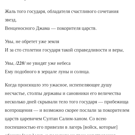
Жаль того государя, обладателя счастливого сочетания
звезд,
Венценосного Джама — покорителя царств.
Увы, не обретет уже земля
И за сто столетии государя такой справедливости и веры,
Увы, /
228
/ не увидят уже небеса
Ему подобного в зерцале луны и солнца.
Когда произошло это ужасное, испепеляющее душу
несчастье, столпы державы и сановники его величества
несколько дней скрывали тело того государя — прибежища
всепрощения — и возможно скорее послали за покорителем
царств царевичем Султан Салим-ханом. Со всею
поспешностью его привезли в лагерь [войск, которые]