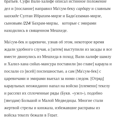
братьев. Суфи Вали-халифе описал истинное положение
дел и [послание] направил Ма'сум-беку
сардару
и славным
шахзаде
Султан Ибрахим-мирзе и Бади'аззаман-мирзе,
сыновьям /
224
/ Бахрам-мирзы, которые с эмирами
находились в священном Мешхеде.
Ma'cyм-бек и царевичи, узнав об этом, некоторое время
ждали удобного случая, а [затем] выступили из засады и все
вместе двинулись из Мешхеда в поход; Вали-халифе шамлу
и Халил-хана сийах-мансура поставили [во главе] караула и
послали со [всей] поспешностью, а сам [Ma'cyм-бек] с
царевичами и эмирами выехал за ними следом. [Отряд]
караульных неожиданно напал на войско [племени] текелу
и рассеял их сплоченные ряды (Букв. «узел»), подобно
[звездам) Большой и Малой Медведицы. Многие стали
жертвой стрелы и кинжала, избежавшие расправы из
войска текелу бежали в Герат.