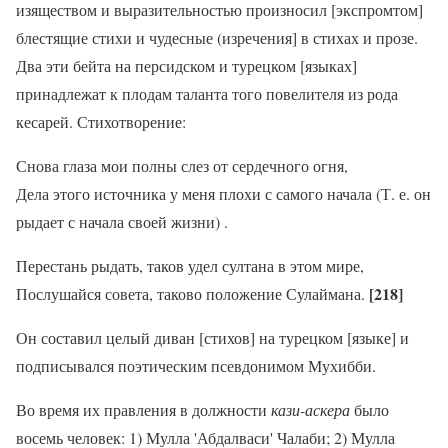
изяществом и выразительностью произносил [экспромтом]
блестящие стихи и чудесные (изречения] в стихах и прозе.
Два эти бейта на персидском и турецком [языках]
принадлежат к плодам таланта того повелителя из рода
кесарей. Стихотворение:
Снова глаза мои полны слез от сердечного огня,
Дела этого источника у меня плохи с самого начала (Т. е. он
рыдает с начала своей
жизни) .
Перестань рыдать, таков удел султана в этом мире,
[218]
Послушайся совета, таково положение Сулаймана.
Он составил целый диван [стихов] на турецком [языке] и
подписывался поэтическим псевдонимом Мухибби.
Во время их правления в должности
кази-аскера
было
восемь человек: 1) Мулла 'Абдалваси' Чалаби; 2) Мулла