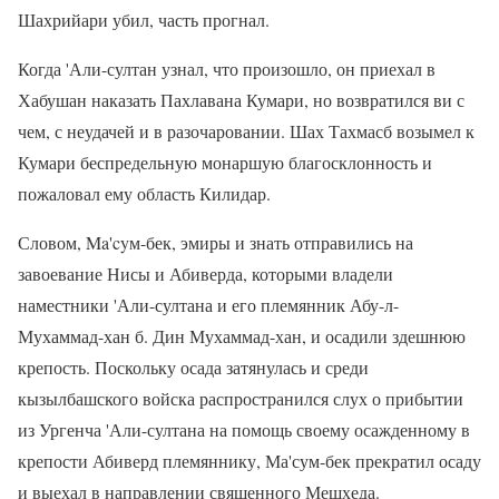
Шахрийари убил, часть прогнал.
Когда 'Али-султан узнал, что произошло, он приехал в
Хабушан наказать Пахлавана Кумари, но возвратился ви с
чем, с неудачей и в разочаровании. Шах Тахмасб возымел к
Кумари беспредельную монаршую благосклонность и
пожаловал ему область Килидар.
Словом, Ma'cyм-бек, эмиры и знать отправились на
завоевание Нисы и Абиверда, которыми владели
наместники 'Али-султана и его племянник Абу-л-
Мухаммад-хан б. Дин Мухаммад-хан, и осадили здешнюю
крепость. Поскольку осада затянулась и среди
кызылбашского войска распространился слух о прибытии
из Ургенча 'Али-султана на помощь своему осажденному в
крепости Абиверд племяннику, Ма'сум-бек прекратил осаду
и выехал в направлении священного Мешхеда.