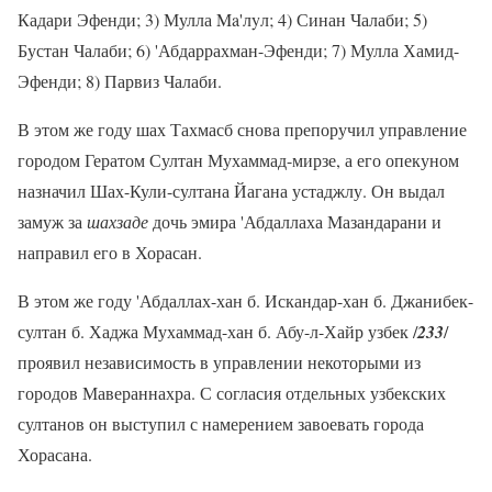
Кадари Эфенди; 3) Мулла Ma'лyл; 4) Синан Чалаби; 5)
Бустан Чалаби; 6) 'Абдаррахман-Эфенди; 7) Мулла Хамид-
Эфенди; 8) Парвиз Чалаби.
В этом же году шах Тахмасб снова препоручил управление
городом Гератом Султан Мухаммад-мирзе, а его опекуном
назначил Шах-Кули-султана Йагана устаджлу. Он выдал
замуж за
шахзаде
дочь эмира 'Абдаллаха Мазандарани и
направил его в Хорасан.
В этом же году 'Абдаллах-хан б. Искандар-хан б. Джанибек-
султан б. Хаджа Мухаммад-хан б. Абу-л-Хайр узбек /
233
/
проявил независимость в управлении некоторыми из
городов Мавераннахра. С согласия отдельных узбекских
султанов он выступил с намерением завоевать города
Хорасана.