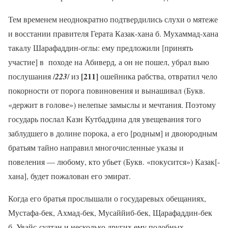
Тем временем неоднократно подтвердились слухи о мятеже
и восстании правителя Герата Казак-хана б. Мухаммад-хана
такалу Шарафаддин-оглы: ему предложили [принять
участие] в походе на Абиверд, а он не пошел, убрал выю
[211]
послушания /
223
/ из
ошейника рабства, отвратил чело
покорности от порога повиновения и вынашивал
(Букв.
«держит в голове») нелепые замыслы и мечтания. Поэтому
государь послал Казн Кутбаддина для увещевания того
заблудшего в долине порока, а его [родным] и двоюродным
братьям тайно направил многочисленные указы и
повеления — любому, кто убьет (Букв. «покусится») Казак[-
хана], будет пожалован его эмират.
Когда его братья прослышали о государевых обещаниях,
Мустафа-бек, Ахмад-бек, Мусаййиб-бек, Щарафаддин-бек
б. Увайс-султан и несколько других ему подобных