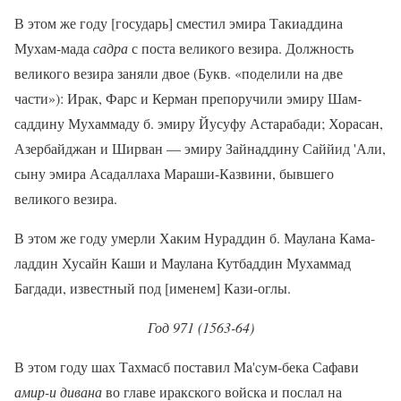
В этом же году [государь] сместил эмира Такиаддина
Мухам-мада
садра
с поста великого везира. Должность
великого везира заняли двое (Букв. «поделили на две
части»): Ирак, Фарс и Керман препоручили эмиру Шам-
саддину Мухаммаду б. эмиру Йусуфу Астарабади; Хорасан,
Азербайджан и Ширван — эмиру Зайнаддину Саййид 'Али,
сыну эмира Асадаллаха Мараши-Казвини, бывшего
великого везира.
В этом же году умерли Хаким Нураддин б. Маулана Кама-
ладдин Хусайн Каши и Маулана Кутбаддин Мухаммад
Багдади, известный под [именем] Кази-оглы.
Год 971 (1563-64)
В этом году шах Тахмасб поставил Ma'cyм-бека Сафави
амир-и дивана
во главе иракского войска и послал на