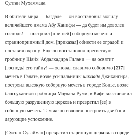
Султан Мухаммада.
В обители мира — Багдаде — он восстановил могилу
величайшего имама Абу Ханифы — да будет им доволен
господь! — построил [при ней] соборную мечеть и
странноприимный дом, [приказал] обнести ее оградой и
поставил охрану. Еще он восстановил пресветлую
гробницу Шайх 'Абдалкадира Гилани — да освятит
[217]
[господь] его тайну! — основал славную соборную
мечеть в Галате, возле усыпальницы
шахзаде
Джихангира,
построил высокую соборную мечеть в городе Конье, возле
благоуханной гробницы Маулана Руми, в Кафе восстановил
большую разрушенную церковь и превратил [ее] в
соборную мечеть. Там же он изволил построить две бани,
дарующие успокоение.
[Султан Сулайман] превратил старинную церковь в городе