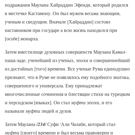
подражания Маулана Хайраддин Эфенди, который родился
в местечке Кастамону. Он был мужем весьма знающим,
ученым и сведущим. Вначале [Хайраддии] состоял
наставником при государе а всю жизнь находился при
[особе] монарха.
Затем вместилище духовных совершенств Маулана Камал-
паша-заде, ученейший из ученых, эпохи и совершеннейший
из достойных [того] времени. Все ученые Рума единодушно
признают, что в Руме не появлялось ему подобного знатока,
совершенного и универсала. Ему принадлежат
многочисленные сочинения и блестящие стихи на турецком
и персидском [языках]. Он стал
муфти
эпохи, и его
называли
муфти
людей и духов.
Затем Маулана /
234
/ Суфи 'Али Чалаби, который стал
муфти
[своего] времени и был весьма правоверен и