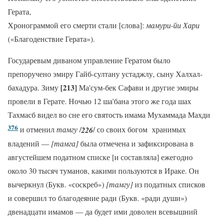
Герата,
Хронограммой его смерти стали [слова]:
мамури-йи Хари
(«Благоденствие Герата»).
Государевым диваном управление Гератом было
препоручено эмиру Гайб-султану устаджлу, сыну Халхал-
[213]
бахадура. Зиму
Ма'сум-бек Сафави и другие эмиры
провели в Герате. Ночью 12 ша'бана этого же года шах
Тахмасб видел во сне его святость имама Мухаммада Махди
376
и отменил
тамгу
/
226
/ со своих богом хранимых
владений —
[тамга]
была отмечена и зафиксирована в
августейшем податном списке [и составляла] ежегодно
около 30 тысяч туманов, какими пользуются в Ираке. Он
вычеркнул (Букв. «соскреб»)
[тамгу]
из податных списков
и совершил то благодеяние ради (Букв. «ради души»)
двенадцати имамов — да будет ими доволен всевышний