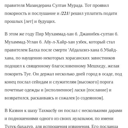
правителя Мазандерана Султан Мурада. Тот проявил
покорность и послушание и /
221
/ решил уплатить подати
прошлых [лет] и будущих.
В этом же году Пир Мухаммад-хан б. Джанибек-султан б.
Мухаммад-Углан б. Абу-л-Хайр-хан узбек, который стал
правителем Балха после смерти 'Абдалазиз-хана б.Убайд-
хана, по наущению некоторых хорасанских завистников
подошел к священному благословенному Мешхеду, желая
покорить Туе. Он держал несколько дней город в осаде, под
конец послал сейидам и служителям [высокого] порога
почетные одежды и [исполненное] ласки [послание] и
возвратился, раскаиваясь и сожалея [о содеянном].
В Казвин к шаху Тахмасбу он послал с несколькими дарами
и подношениями одного из своих
мулазимов,
по имени
Тулук-бахадур, для испрошения извинения. Его посланца