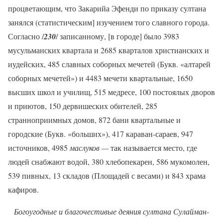
процветающим, что Закарийа Эфенди по приказу султана
занялся (статистическим] изучением того славного города.
Согласно /
230
/ записанному, [в городе] было 3983
мусульманских квартала и 2685 кварталов христианских и
иудейских, 485 славных соборных мечетей (Букв. «алтарей
соборных мечетей») и 4483 мечети квартальные, 1650
высших школ и училищ, 515 медресе, 100 постоялых дворов
и приютов, 150 дервишеских обителей, 285
странноприимных домов, 872 бани квартальные и
городские (Букв. «больших»), 417 караван-сараев, 947
источников, 4985
маслуков —
так называется место, где
людей снабжают водой, 380 хлебопекарен, 586 мукомолен,
539 пивных, 13 складов (Площадей с весами) и 843 храма
кафиров.
Богоугодные и благочестивые деяния султана Сулайман-