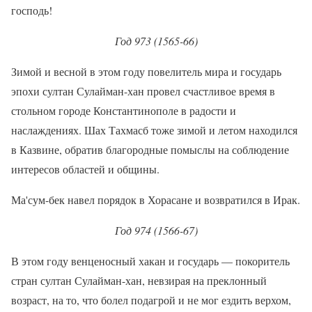
господь!
Год 973 (1565-66)
Зимой и весной в этом году повелитель мира и государь
эпохи султан Сулайман-хан провел счастливое время в
стольном городе Константинополе в радости и
наслаждениях. Шах Тахмасб тоже зимой и летом находился
в Казвине, обратив благородные помыслы на соблюдение
интересов областей и общины.
Ма'сум-бек навел порядок в Хорасане и возвратился в Ирак.
Год 974 (1566-67)
В этом году венценосный хакан и государь — покоритель
стран султан Сулайман-хан, невзирая на преклонный
возраст, на то, что болел подагрой и не мог ездить верхом,