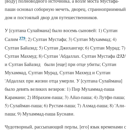
[воду] полноводного источника, а возле моста Мустафа-
паши основал соборную мечеть, дворец, странноприимный
дом и постоялый двор для путешественников.
У [султана Сулаймана] было восемь сыновей: 1) Султан
379
Салим
; 2) Султан Мустафа; 3) Султан Мухаммад; 4)
Султан Байазид; 5) Султан Джихангир; 6) Султан Мурад; 7)
Султан Махмуд; 8) Султан 'Абдаллах. Султан Мустафа /
232
/
и Султан Байазид были [еще] при отце убиты; Султан
Мухаммад, Султан Мурад, Султан Махмуд и Султан
'Абдаллах при жизни отца умерли. У [султана Сулаймана]
было девять великих везиров: 1) Пир Мухаммад-паша
Карамани; 2) Ибрахим-паша; 3) Айаз-паша; 4) Лутфи-паша;
5) Сулайман-паша; 6) Рустам-паша; 7) Ахмад-паша; 8) 'Али-
паша; 9) Мухаммад-паша Буснави.
Чудотворный, рассыпающий перлы, [его] язык временами с