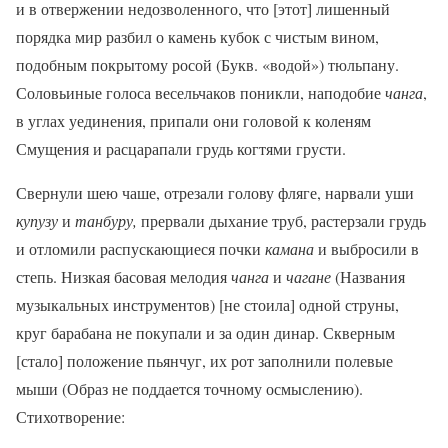
и в отвержении недозволенного, что [этот] лишенный
порядка мир разбил о камень кубок с чистым вином,
подобным покрытому росой (Букв. «водой») тюльпану.
Соловьиные голоса весельчаков поникли, наподобие
чан
га
,
в углах уединения, припали они головой к коленям
Смущения и расцарапали грудь когтями грусти.
Свернули шею чаше, отрезали голову фляге, нарвали уши
купузу
и
танбуру,
прервали дыхание труб, растерзали грудь
и отломили распускающиеся почки
камана
и выбросили в
степь. Низкая басовая мелодия
чанга
и
чагане
(Названия
музыкальных инструментов) [не стоила] одной струны,
круг барабана не покупали и за один динар. Скверным
[стало] положение пьянчуг, их рот заполнили полевые
мыши (Образ не поддается точному осмыслению).
Стихотворение: