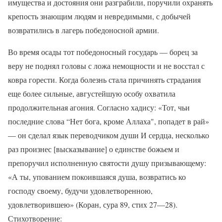
имущества и достояния они разграбили, поручили охранять
крепость знающим людям и невредимыми, с добычей
возвратились в лагерь победоносной армии.
Во время осады тот победоносный государь — борец за
веру не поднял головы с ложа немощности и не восстал с
ковра горести. Когда болезнь стала причинять страдания
еще более сильные, августейшую особу охватила
продолжительная агония. Согласно хадису: «Тот, чьи
последние слова “Нет бога, кроме Аллаха", попадет в рай»
— он сделал язык переводчиком души И сердца, несколько
раз произнес [высказывание] о единстве божьем и
препоручил исполненную святости душу призывающему:
«А ты, упованием покоившаяся душа, возвратись ко
господу своему, будучи удовлетворенною,
удовлетворившею» (Коран, сура 89, стих 27—28).
Стихотворение: