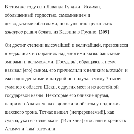
В этом же году сын Лаванда Гурджи, 'Иса-хан,
обольщенный гордостью, самомнением и
дьяводьскимисоблазнами, по наущению грузинских
[209]
азнауров
решил бежать из Казвина в Грузию.
Он достиг степени высочайшей и величайшей, превознесся
в меджлисах и собраниях над многими кызылбашскими
эмирами и вельможами. [Государь], обращаясь к нему,
называл [его] сыном, его причислили к великим
шахзаде,
и
ежегодно деньгами и натурой он получал сумму 7 тысяч
туманов с области Шеки, с других мест и из достойной
государевой казны. Некоторые его близкие друзья,
например Алатак черкес, доложили об этом у подножия
шахского трона. Тотчас вышел {непререкаемый], как
судьба, указ его задержать. ['Иса-хана] отослали в крепость
Аламут и [там] заточили.