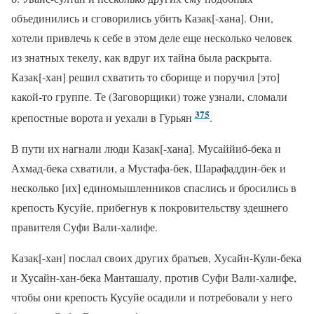
объединились и сговорились убить Казак[-хана]. Они,
хотели привлечь к себе в этом деле еще несколько человек
из знатных текелу, как вдруг их тайна была раскрыта.
Казак[-хан] решил схватить то сборище и поручил [это]
какой-то группе. Те (Заговорщики) тоже узнали, сломали
375
крепостные ворота и уехали в Гурьян
.
В пути их нагнали люди Казак[-хана]. Мусаййиб-бека и
Ахмад-бека схватили, а Мустафа-бек, Шарафаддин-бек и
несколько [их] единомышленников спаслись и бросились в
крепость Кусуйе, прибегнув к покровительству здешнего
правителя Суфи Вали-халифе.
Казак[-хан] послал своих других братьев, Хусайн-Кули-бека
и Хусайн-хан-бека Манташалу, против Суфи Вали-халифе,
чтобы они крепость Кусуйе осадили и потребовали у него