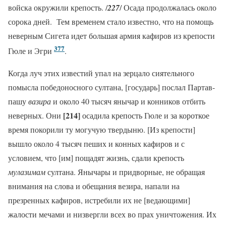
войска окружили крепость. /
227
/ Осада продолжалась около
сорока дней. Тем временем стало известно, что на помощь
неверным Сигета идет большая армия кафиров из крепости
377
Гюле и Эгри
.
Когда луч этих известий упал на зерцало сиятельного
помысла победоносного султана, [государь] послал Партав-
пашу
ва
зира
и около 40 тысяч янычар и конников отбить
[214]
неверных. Они
осадила крепость Гюле и за короткое
время покорили ту могучую твердыню. [Из крепости]
вышло около 4 тысяч пеших и конных кафиров и с
условием, что [им] пощадят жизнь, сдали крепость
мулазимам
султана. Янычары и придворные, не обращая
внимания на слова и обещания везира, напали на
презренных кафиров, истребили их не [ведающими]
жалости мечами и низвергли всех во прах уничтожения. Их