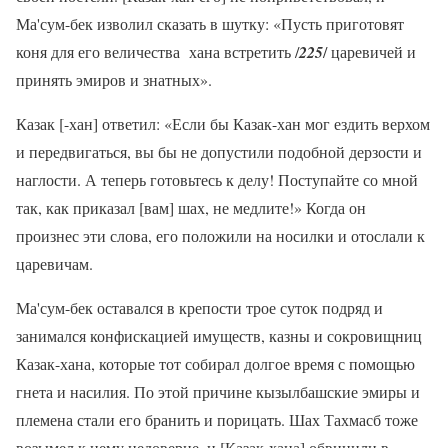
Ма'сум-бек изволил сказать в шутку: «Пусть приготовят
коня для его величества хана встретить /
225
/ царевичей и
принять эмиров и знатных».
Казак [-хан] ответил: «Если бы Казак-хан мог ездить верхом
и передвигаться, вы бы не допустили подобной дерзости и
наглости. А теперь готовьтесь к делу! Поступайте со мной
так, как приказал [вам] шах, не медлите!» Когда он
произнес эти слова, его положили на носилки и отослали к
царевичам.
Ма'сум-бек оставался в крепости трое суток подряд и
занимался конфискацией имуществ, казны и сокровищниц
Казак-хана, которые тот собирал долгое время с помощью
гнета и насилия. По этой причине кызылбашские эмиры и
племена стали его бранить и порицать. Шах Тахмасб тоже
возымел к нему недоверие, и [Казак-хана] обвинили в