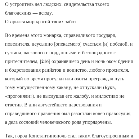
О устроитель дел людских, свидетельства твоего
благодеяния — всюду.
Озарился мир красой твоих забот.
Во времена этого монарха, справедливого государя,
повелителя, неусыпно [опекаемого] счастьем [и] победой, и
султана, ласкового с подданными и беспощадного с
[216]
притеснителем,
охранявшего день и ночь оком бдения
и бодрствования раийятов и воинство, любого просителя,
который во время прогулки или охоты преграждал путь
тому могущественному хакану, не отпускали (Букв,
«прогоняли»), не выслушав его жалобу, и милостиво не
ответив. В дни августейшего царствования и
справедливого правления был разостлан ковер правосудия,
а дела сословий человеческого рода упорядочены.
Так, город Константинополь стал таким благоустроенным и