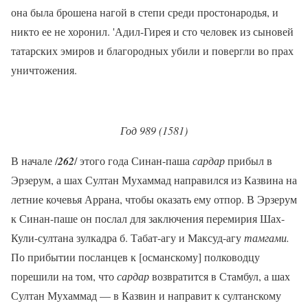
она была брошена нагой в степи среди простонародья, и
никто ее не хоронил. 'Адил-Гирея и сто человек из сыновей
татарских эмиров и благородных убили и повергли во прах
уничтожения.
Год 989 (1581)
В начале /
262
/ этого года Синан-паша
сардар
прибыл в
Эрзерум, а шах Султан Мухаммад направился из Казвина на
летние кочевья Аррана, чтобы оказать ему отпор. В Эрзерум
к Синан-паше он послал для заключения перемирия Шах-
Кули-султана зулкадра б. Табат-агу и Максуд-агу
тамгами.
По прибытии посланцев к [османскому] полководцу
порешили на том, что
сардар
возвратится в Стамбул, а шах
Султан Мухаммад — в Казвин и направит к султанскому