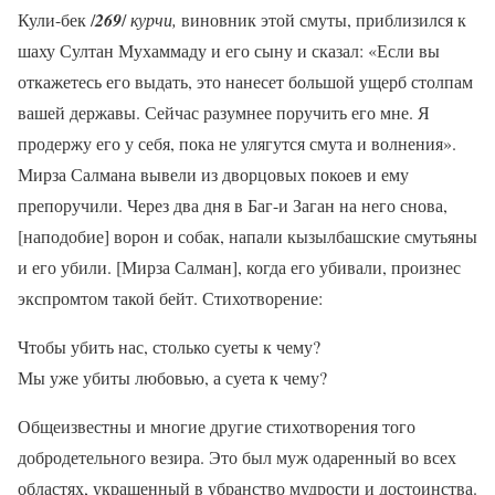
Кули-бек /
269
/
курчи,
виновник этой смуты, приблизился к
шаху Султан Мухаммаду и его сыну и сказал: «Если вы
откажетесь его выдать, это нанесет большой ущерб столпам
вашей державы. Сейчас разумнее поручить его мне. Я
продержу его у себя, пока не улягутся смута и волнения».
Мирза Салмана вывели из дворцовых покоев и ему
препоручили. Через два дня в Баг-и Заган на него снова,
[наподобие] ворон и собак, напали кызылбашские смутьяны
и его убили. [Мирза Салман], когда его убивали, произнес
экспромтом такой бейт. Стихотворение:
Чтобы убить нас, столько суеты к чему?
Мы уже убиты любовью, а суета к чему?
Общеизвестны и многие другие стихотворения того
добродетельного везира. Это был муж одаренный во всех
областях, украшенный в убранство мудрости и достоинства.