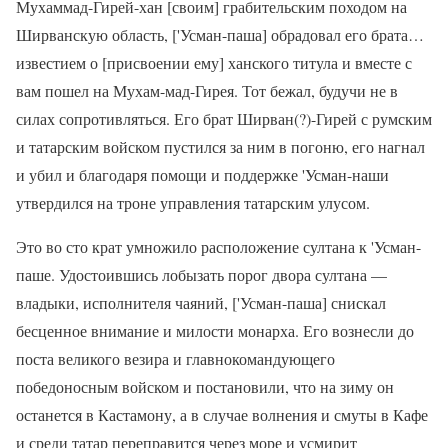
Мухаммад-Гирей-хан [своим] грабительским походом на
Ширванскую область, ['Усман-паша] обрадовал его брата…
известием о [присвоении ему] ханского титула и вместе с
вам пошел на Мухам-мад-Гирея. Тот бежал, будучи не в
силах сопротивляться. Его брат Ширван(?)-Гирей с румским
и татарским войском пустился за ним в погоню, его нагнал
и убил и благодаря помощи и поддержке 'Усман-наши
утвердился на троне управления татарским улусом.
Это во сто крат умножило расположение султана к 'Усман-
паше. Удостоившись лобызать порог двора султана —
владыки, исполнителя чаяний, ['Усман-паша] снискал
бесценное внимание и милости монарха. Его вознесли до
поста великого везира и главнокомандующего
победоносным войском и постановили, что на зиму он
останется в Кастамону, а в случае волнения и смуты в Кафе
и среди татар переправится через море и усмирит