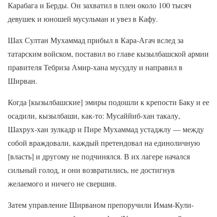
Карабага и Берды. Он захватил в плен около 100 тысяч
девушек и юношей мусульман и увез в Кафу.
Шах Султан Мухаммад прибыл в Кара-Агач вслед за
татарским войском, поставил во главе кызылбашской армии
правителя Тебриза Амир-хана мусудлу и направил в
Ширван.
Когда [кызылбашские] эмиры подошли к крепости Баку и ее
осадили, кызылбаши, как-то: Мусаййиб-хан такалу,
Шахрух-хан зулкадр и Пире Мухаммад устаджлу — между
собой враждовали, каждый претендовал на единоличную
[власть] и другому не подчинялся. В их лагере начался
сильный голод, и они возвратились, не достигнув
желаемого и ничего не свершив.
Затем управление Ширваном препоручили Имам-Кули-