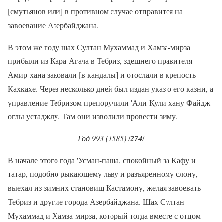
[смутьянов или] в противном случае отправится на
завоевание Азербайджана.
В этом же году шах Султан Мухаммад и Хамза-мирза
прибыли из Кара-Агача в Тебриз, здешнего правителя
Амир-хана заковали [в кандалы] и отослали в крепость
Кахкахе. Через несколько дней был издан указ о его казни, а
управление Тебризом препоручили 'Али-Кули-хану Файдж-
оглы устаджлу. Там они изволили провести зиму.
Год 993 (1585)
/
274
/
В начале этого года 'Усман-паша, спокойный за Кафу и
татар, подобно рыкающему льву и разъяренному слону,
выехал из зимних становищ Кастамону, желая завоевать
Тебриз и другие города Азербайджана. Шах Султан
Мухаммад и Хамза-мирза, который тогда вместе с отцом