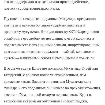
его не поддержали и даже оказали противодействие,
поэтому
сардар
возвратился назад.
Грузинские неверные, подданные Манучара, преградили
ему путь и нанесли большой ущерб имуществам и
провианту мусульман. Личную повозку /
272
/ Фархад-паши
ограбили, а его любимую невольницу, что находилась в
повозке вместе с его личными вещами, инкрустированным
драгоценными камнями оружием — саблей, колчаном и
щитом — и шкурками соболя и рыси, увели и похитили.
В этом же году в Ширване появился Мухаммад-Гирей-хан
татар[ский] с войском более многочисленным, чем
дождевые капли. Здешнего правителя Мухаммад-хана
зулкадра и его подданных он низверг во прах уничтожения,
вместе, с 'Усман-пашой
вазиром
перешел воды Куры и
татарскими погромами опустошил вилайет Ганджи,