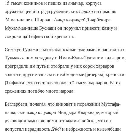
15 тысяч конников и пеших из янычар, корпуса
оруженосцев и отряда румелийских
сипахи
на помощь
'Усман-паше в Ширван.
Амир ал-умара
' Диарбекира
Мухаммад-паше Буснави он поручил привезти казну и
сокровища Тифлисской крепости.
Сима'ун Гурджи с кызылбашскими эмирами, в частности с
Тукмак-ханом устаджлу и Имам-Кули-Султаном каджаром,
преградили им путь и отобрали у них сорок харваров
золота и другие запасы и необходимые [резервы] крепости
[Тифлиса], что составляло около 2 тысяч харваров. В тех
сражениях погибло много народа.
Беглербеги, полагая, что виноват в поражении Мустафа-
паша, сын
амир ал-умара'
Чилдыра Кваркваре, который
руководил замыкающими [отрядами] войска, что он
допустил нерадивость /
266
/ и небрежность и кызылбаши