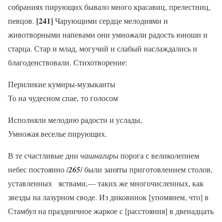
собраниях пирующих бывало много красавиц, прелестниц,
[241]
певцов.
Чарующими сердце мелодиями и
животворными напевами они умножали радость юноши и
старца. Стар и млад, могучий и слабый наслаждались и
благоденствовали. Стихотворение:
Периликие кумиры-музыканты
То на чудесном спае, то голосом
Исполняли мелодию радости и услады,
Умножая веселье пирующих.
В те счастливые дни
чашнагиры
порога с великолепием
небес постоянно /
265
/ были заняты приготовлением столов,
уставленных яствами,— таких же многочисленных, как
звезды на лазурном своде. Из диковинок [упомянем, что] в
Стамбул на праздничное жаркое с [расстояния] в двенадцать