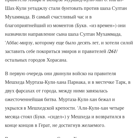
Шах-Кули уетаджлу стали бунтовать против шаха Султан
Мухаммада. В самый счастливый час и в
благоприятнейший из моментов (Букв. «из времен») они
назначили направление сына шаха Султан Мухаммада,
'Аббас-мирзу, которому еще было десять лет, и хотели силой
заставить себе покориться эмиров и правителей /
261
/
остальных городов Хорасана.
В первую очередь они двинули войско на правителя
Мешхеда Муртаза-Кули-хана Парнака, и в местечке Тарк, в
двух фарсахах от города, между ними завязалась
ожесточеннейшая битва. Муртаза-Кули-хан бежал и
укрылся в Мешхедской крепости. 'Али-Кули-хан четыре
месяца стоял (Букв. «сидел») у Мешхеда и возвратился в
конце концов в Герат, не достигнув желаемого.