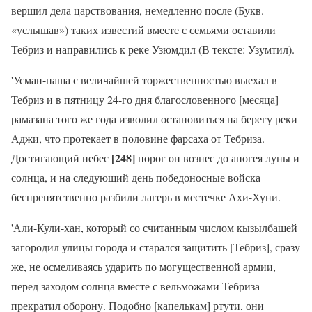
вершил дела царствования, немедленно после (Букв.
«услышав») таких известий вместе с семьями оставили
Тебриз и направились к реке Узюмдил (В тексте: Узумтил).
'Усман-паша с величайшей торжественностью выехал в
Тебриз и в пятницу 24-го дня благословенного [месяца]
рамазана того же года изволил остановиться на берегу реки
Аджи, что протекает в половине фарсаха от Тебриза.
[248]
Достигающий небес
порог он вознес до апогея луны и
солнца, и на следующий день победоносные войска
беспрепятственно разбили лагерь в местечке Ахи-Хуни.
'Али-Кули-хан, который со считанным числом кызылбашей
загородил улицы города и старался защитить [Тебриз], сразу
же, не осмеливаясь ударить по могущественной армии,
перед заходом солнца вместе с вельможами Тебриза
прекратил оборону. Подобно [капелькам] ртути, они