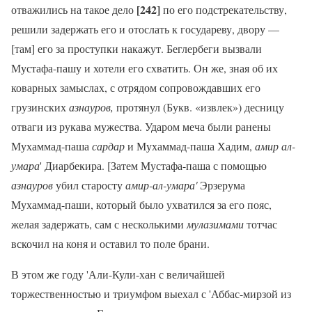
[242]
отважились на такое дело
по его подстрекательству,
решили задержать его и отослать к государеву, двору —
[там] его за проступки накажут. Беглербеги вызвали
Мустафа-пашу и хотели его схватить. Он же, зная об их
коварных замыслах, с отрядом сопровождавших его
грузинских
азнауров,
протянул (Букв. «извлек») десницу
отваги из рукава мужества. Ударом меча были ранены
Мухаммад-паша
сардар
и Мухаммад-паша Хадим,
амир ал-
умара
' Диарбекира. [Затем Мустафа-паша с помощью
азнауров
убил старосту
амир-ал-умара'
Эрзерума
Мухаммад-паши, который было ухватился за его пояс,
желая задержать, сам с несколькими
мулазимами
тотчас
вскочил на коня и оставил то поле брани.
В этом же году 'Али-Кули-хан с величайшей
торжественностью и триумфом выехал с 'Аббас-мирзой из