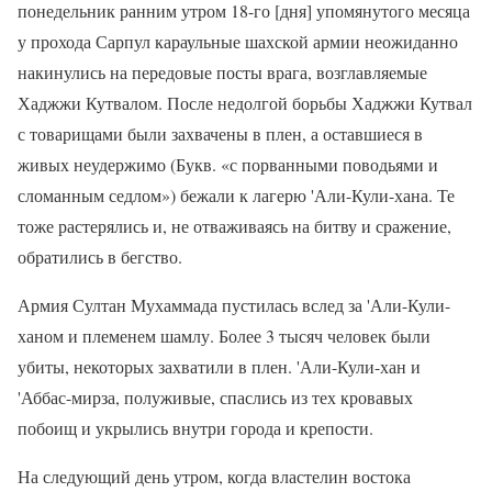
понедельник ранним утром 18-го [дня] упомянутого месяца
у прохода Сарпул караульные шахской армии неожиданно
накинулись на передовые посты врага, возглавляемые
Хаджжи Кутвалом. После недолгой борьбы Хаджжи Кутвал
с товарищами были захвачены в плен, а оставшиеся в
живых неудержимо (Букв. «с порванными поводьями и
сломанным седлом») бежали к лагерю 'Али-Кули-хана. Те
тоже растерялись и, не отваживаясь на битву и сражение,
обратились в бегство.
Армия Султан Мухаммада пустилась вслед за 'Али-Кули-
ханом и племенем шамлу. Более 3 тысяч человек были
убиты, некоторых захватили в плен. 'Али-Кули-хан и
'Аббас-мирза, полуживые, спаслись из тех кровавых
побоищ и укрылись внутри города и крепости.
На следующий день утром, когда властелин востока