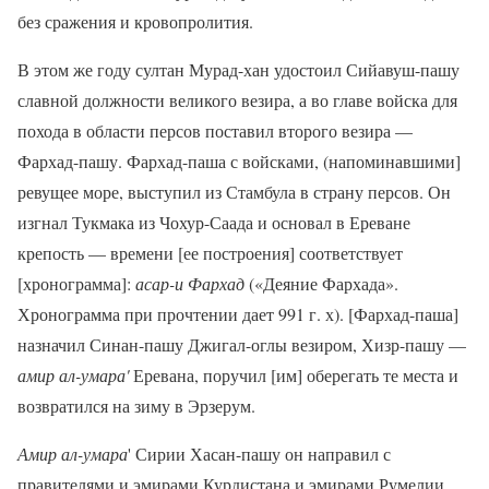
без сражения и кровопролития.
В этом же году султан Мурад-хан удостоил Сийавуш-пашу
славной должности великого везира, а во главе войска для
похода в области персов поставил второго везира —
Фархад-пашу. Фархад-паша с войсками, (напоминавшими]
ревущее море, выступил из Стамбула в страну персов. Он
изгнал Тукмака из Чохур-Саада и основал в Ереване
крепость — времени [ее построения] соответствует
[хронограмма]:
асар-и Фархад
(«Деяние Фархада».
Хронограмма при прочтении дает 991 г. х). [Фархад-паша]
назначил Синан-пашу Джигал-оглы везиром, Хизр-пашу —
амир ал-умара'
Еревана, поручил [им] оберегать те места и
возвратился на зиму в Эрзерум.
Амир ал-умара
' Сирии Хасан-пашу он направил с
правителями и эмирами Курдистана и эмирами Румелии