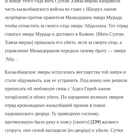
В конце этого года мать Султан Хамза-мирзы направила
часть кызылбашского войска во главе с Шахрух-ханом
мухрдаром
против правителя Мазандерана эмира Мурада,
чтобы отомстить за своего отца эмира 'Абдаллаха. Тот отряд
схватил эмира Мурада и доставил в Казвин. [Мать Султан
Хамза-мирзы] приказала его убить, мстя за смерть отца, а
управление Мазандераном передала своему брату — эмиру
'Абд…
Кызылбашские эмиры испугались могущества той
хатун
и
стали обдумывать, как ее устранить. Под конец они решили
приписать ей любовную связь с 'Адил-Гирей-ханом
татар[ским] и обоих убить. По наущению великих эмиров
отряд кровожадных кызылбашей проник в покои
падишахского дворца. Ту праведную госпожу,
[239]
протянувшую было руку к поясу [своего]
жалкого
супруга, они силой вытащили [из дворца] и убили. Сутки