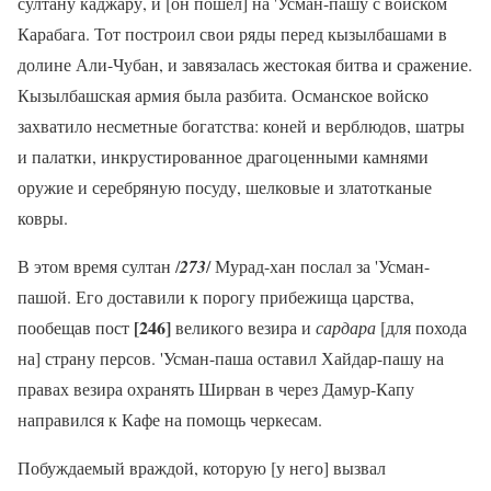
султану каджару, и [он пошел] на 'Усман-пашу с войском
Карабага. Тот построил свои ряды перед кызылбашами в
долине Али-Чубан, и завязалась жестокая битва и сражение.
Кызылбашская армия была разбита. Османское войско
захватило несметные богатства: коней и верблюдов, шатры
и палатки, инкрустированное драгоценными камнями
оружие и серебряную посуду, шелковые и златотканые
ковры.
В этом время султан /
273
/ Мурад-хан послал за 'Усман-
пашой. Его доставили к порогу прибежища царства,
[246]
пообещав пост
великого везира и
сардара
[для похода
на] страну персов. 'Усман-паша оставил Хайдар-пашу на
правах везира охранять Ширван в через Дамур-Капу
направился к Кафе на помощь черкесам.
Побуждаемый враждой, которую [у него] вызвал