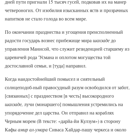
дней пути пригнали 15 тысяч гусей, подковав их на манер
четвероногих. От изобилия изысканных яств и прозрачных
напитков не стало голода во всем мире.
По окончании празднества и угощения преисполненный
радости государь вознес прибежище мира
шахзаде
до
управления Манисой, что служит резиденцией старшему из
царевичей рода 'Усмана и оплотом могущества той
достославной семьи, и [туда] направил.
Когда наидостойнейший помысел и сиятельный
солнцеподоб-ный правосудный разум освободился от забот,
[связанных] с празднеством [в честь] высокородного
шахзаде,
лучи (монаршего] помышления устремились на
упорядочение дел царства. Он отправил на кораблях
Черным морем (В тексте: «дарйа-йи Кулзум») в сторону
Кафы
амир ал-умара
Сиваса Хайдар-пашу черкеса и около