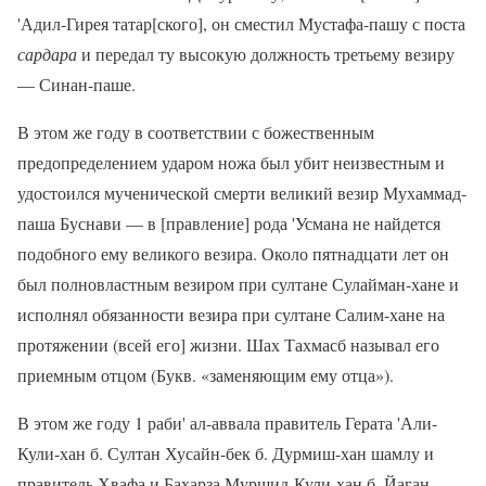
'Адил-Гирея татар[ского], он сместил Мустафа-пашу с поста
сардара
и передал ту высокую должность третьему везиру
— Синан-паше.
В этом же году в соответствии с божественным
предопределением ударом ножа был убит неизвестным и
удостоился мученической смерти великий везир Мухаммад-
паша Буснави — в [правление] рода 'Усмана не найдется
подобного ему великого везира. Около пятнадцати лет он
был полновластным везиром при султане Сулайман-хане и
исполнял обязанности везира при султане Салим-хане на
протяжении (всей его] жизни. Шах Тахмасб называл его
приемным отцом (Букв. «заменяющим ему отца»).
В этом же году 1 раби' ал-аввала правитель Герата 'Али-
Кули-хан б. Султан Хусайн-бек б. Дурмиш-хан шамлу и
правитель Хвафа и Бахарза Муршид-Кули-хан б. Йаган-