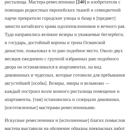
[240]
ристалища. Мастера-ремесленники
и изобретатели с
помощью редкостных европейских тканей и семицветной
парчи превратили городские улицы и базар в [предмет]
зависти китайского храма идолопоклонников и вечного рая.
Туда направились великие везиры и уважаемые беглербеги,
и государь, достойный короны и трона Османской
династии, пожаловал в то раю подобное место. Около двух
месяцев ежедневно с группой избранных раю подобного
двора он останавливался в апартаментах, на вид
диковинных и чудесных, которые готовили для пребывания
августейшей [особы]. Везиры, эмиры и вельможи —
каждый построил возле конного ристалища помещение и
апартаменты, [там] остановились и созерцали диковинки,
[изготовленные] мастерами-ремесленниками.
Искусные ремесленники и [исполненные] благих помыслов
мастера выставили на обозрение образцы прекрасных работ