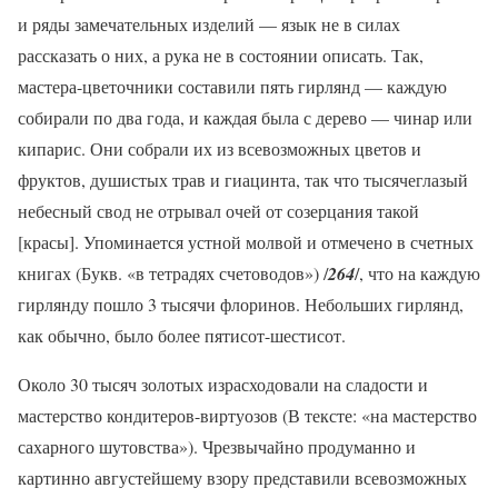
и ряды замечательных изделий — язык не в силах
рассказать о них, а рука не в состоянии описать. Так,
мастера-цветочники составили пять гирлянд — каждую
собирали по два года, и каждая была с дерево — чинар или
кипарис. Они собрали их из всевозможных цветов и
фруктов, душистых трав и гиацинта, так что тысячеглазый
небесный свод не отрывал очей от созерцания такой
[красы]. Упоминается устной молвой и отмечено в счетных
книгах (Букв. «в тетрадях счетоводов») /
264
/, что на каждую
гирлянду пошло 3 тысячи флоринов. Небольших гирлянд,
как обычно, было более пятисот-шестисот.
Около 30 тысяч золотых израсходовали на сладости и
мастерство кондитеров-виртуозов (В тексте: «на мастерство
сахарного шутовства»). Чрезвычайно продуманно и
картинно августейшему взору представили всевозможных