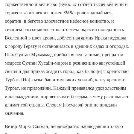
торжественно и величаво (Букв. «с сотней тысяч величий и
торжеств») извлек из ножен /
268
/ кровожадный меч,
обратив в бегство злосчастное небесное воинство, и
сиянием рассыпающего золото меча окрасил поверхность
Вселенной в цвет крови, доблестная армия Ирака подошла
к городу Герату и остановилась в здешних садах и огородах.
Шах Султан Мухаммад прибыл вслед за ними, превратил
медресе Султан Хусайн-мирзы в резиденцию августейшей
свиты и дал приказ осадить город, как было [и] с крепостью
Турбат. [Но] кызылбаши там таких усилий, как у крепости
Турбат, не приложили. Каждый предавался удовольствиям
и наслаждениям, пиршествам и беседам, к чему располагает
климат той страны. Словам [государя] они не придали
значения.
Везир Мирза Салман, неоднократно наблюдавший такую