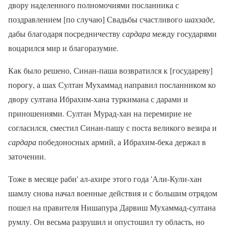
двору наделенного полномочиями посланника с
поздравлением [по случаю] Свадьбы счастливого
шахзаде,
дабы благодаря посредничеству
сардара
между государями
воцарился мир и благоразумие.
Как было решено, Синан-паша возвратился к [государеву]
порогу, а шах Султан Мухаммад направил посланником ко
двору султана Ибрахим-хана туркимана с дарами и
приношениями. Султан Мурад-хан на перемирие не
согласился, сместил Синан-пашу с поста великого везира и
сардара
победоносных армий, а Ибрахим-бека держал в
заточении.
Тоже в месяце раби' ал-ахире этого года 'Али-Кули-хан
шамлу снова начал военные действия и с большим отрядом
пошел на правителя Нишапура Дарвиш Мухаммад-султана
румлу. Он весьма разрушил и опустошил ту область, но