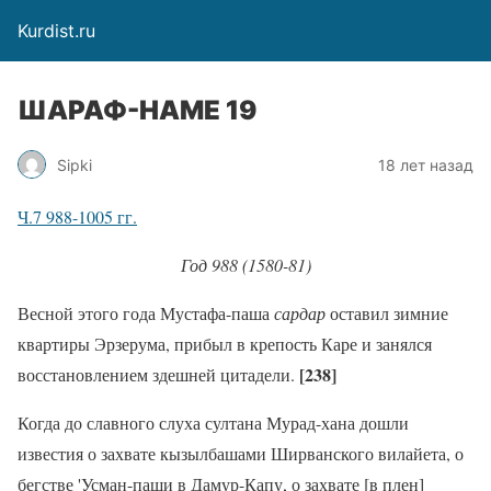
Kurdist.ru
ШАРАФ-НАМЕ 19
Sipki
18 лет назад
Ч.7 988-1005 гг.
Год 988 (1580-81)
Весной этого года Мустафа-паша
сардар
оставил зимние
квартиры Эрзерума, прибыл в крепость Каре и занялся
[238]
восстановлением здешней цитадели.
Когда до славного слуха султана Мурад-хана дошли
известия о захвате кызылбашами Ширванского вилайета, о
бегстве 'Усман-паши в Дамур-Капу, о захвате [в плен]