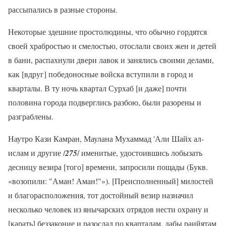
рассыпались в разные стороны.
Некоторые здешние простолюдины, что обычно гордятся
своей храбростью и смелостью, отослали своих жен и детей
в бани, распахнули двери лавок и занялись своими делами,
как [вдруг] победоносные войска вступили в город и
кварталы. В ту ночь квартал Сурхаб [и даже] почти
половина города подверглись разбою, были разорены и
разграблены.
Наутро Кази Камран, Маулана Мухаммад 'Али Шайх ал-
ислам и другие /
275
/ именитые, удостоившись лобызать
десницу везира [того] времени, запросили пощады (Букв.
«возопили: "Аман! Аман!"»). [Преисполненный] милостей
и благорасположения, тот достойный везир назначил
несколько человек из янычарских отрядов нести охрану и
[карать] беззаконие и разослал по кварталам, дабы раийятам