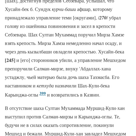
[Шах], достигнув пределов Себзевара, услышал, что
Хусайн-бек б. Сундук
курчи-баши
афшар, которому
принадлежало управление теми [округами], /
270
/ убрал
голову из ошейника повиновения и засел в крепости
Себзевара. Шах Султан Мухаммад поручил Мирза Хамзе
взять крепость. Мирза Хамза немедленно начал осаду, и
через день кызылбаши овладели крепостью. Хусайн-бека
[245]
и [его] сторонников убили, а управление Мешхедом
препоручили Салман-мирзе, внуку 'Абдаллах-хана
устаджлу, чьей матерью была дочь шаха Тахмасба. Его
наставником и
кетхуда
назначили Шах-Кули-бека
399
Карынджа-оглы
и возвратились в Казвин.
В отсутствие шаха Султан Мухаммада Муршид-Кули-хан
выступил против Салман-мирзы и Карынджа-оглы. Те,
будучи не в силах оказать сопротивление, покинули
Мешхед и бежали. Муршид-Кули-хан завладел Мешхедом