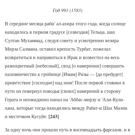
Год 991 (1583)
В середине месяца раби' ал-ахира этого года, когда солнце
находилось в первом градусе [созвездия] Тельца, шах
Султан Мухаммад, следуя совету и усмотрению везира
Мирза Салмана, оставил крепость Турбат, пожелал
возвратиться и направиться в Ирак и возвестил на весь
разноцветный [небесный], свод [о намерении] совершить
паломничество к гробнице [Имам] Ризы — [да пребудет]
приветствие [господне] над ним! После первой стоянки в
пути он повернул поводья [своих] намерений в сторону
Герата и неожиданно напал на 'Аббас-мирзу и 'Али-Кули-
хана, которые тогда находились между Рабат-и Шах Малик
[243]
и местечком Кусуйе.
За одну ночь они прошли путь в восемнадцать фарсахов, и в