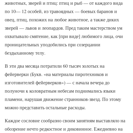
животных, зверей и птиц: птиц и рыб — от каждого вида
по 10— 12 особей, из травоядных — боевых баранов и
овец, птиц, похожих на любое животное, а также диких
зверей — львов и леопардов. Пред таким мастерством ум
охватывало смятение, как [при виде] любимого лица, очи
проницательных уподобились при созерцании
бездыханному телу.
В эти два месяца потратили 60 тысяч золотых на
фейерверки (Букв. «на материалы пиротехников и
изготовителей фейерверков») — с начала вечера до
полуночи к коловратным небесам поднимались языки
пламени, нарушая движение странников-звезд. По этому
можно представить остальные расходы.
Каждое сословие сообразно своим занятиям выставляло на
обозрение нечто редкостное и диковинное. Ежедневно на