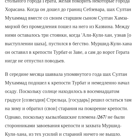
стольного города Герата, желая покорить некоторые города
Хорасана. Когда он дошел до границ Себзевара, шах Султан
Мухаммад вместе со своим старшим сыном Султан Хамза-
мирзой без промедления пошел на него из Казвина. Между
ними оставалось три стоянки, когда 'Али-Кули-хан, узнав [о
выступлении шаха], пустился в бегство. Муршид-Кули-хана
он оставил в крепости Турбат-и Заве, а сам до ворот Герата
нигде не отпустил поводьев.
В середине месяца шаввала упомянутого года шах Султан
Мухаммад подошел к крепости Турбат и немедленно начал
осаду. Поскольку солнце находилось в восемнадцатом
градусе [созвездия] Стрельца, [государь] решил остаться там
на зиму и обратил (свои] старания на покорение крепости.
Однако, поскольку кызылбашские племена /
267
/ не были
сторонниками завоевания крепости и захвата Муршид-
Кули-хана, из тех усилий и стараний ничего не вышло.