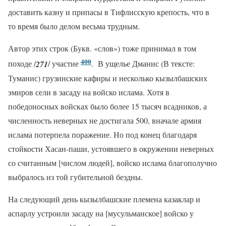
доставить казну и припасы в Тифлисскую крепость, что в
то время было делом весьма трудным.
Автор этих строк (Букв. «слов») тоже принимал в том
400
походе /
271
/ участие
. В ущелье Дманис (В тексте:
Туманис) грузинские кафиры и несколько кызылбашских
эмиров сели в засаду на войско ислама. Хотя в
победоносных войсках было более 15 тысяч всадников, а
численность неверных не достигала 500, вначале армия
ислама потерпела поражение. Но под конец благодаря
стойкости Хасан-паши, устоявшего в окружении неверных
со считанным [числом людей], войско ислама благополучно
выбралось из той губительной бездны.
На следующий день кызылбашские племена казаклар и
аспарлу устроили засаду на [мусульманское] войско у