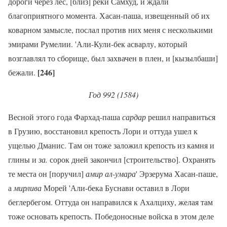
дороги через лес, [близ] реки Самхуд, и ждали
благоприятного момента. Хасан-паша, извещенный об их
коварном замысле, послал против них меня с несколькими
эмирами Румелии. 'Али-Кули-бек асварлу, который
возглавлял то сборище, был захвачен в плен, и [кызылбаши]
[246]
бежали.
Год 992 (1584)
Весной этого года Фархад-паша
сардар
решил направиться
в Грузию, восстановил крепость Лори и оттуда ушел к
ущелью Дманис. Там он тоже заложил крепость из камня и
глины и
за.
сорок дней закончил [строительство]. Охранять
те места он [поручил]
амир ал-умара
' Эрзерума Хасан-паше,
а
мирлива
Морей 'Али-бека Буснави оставил в Лори
беглербегом. Оттуда он направился к Ахалциху, желая там
тоже основать крепость. Победоносные войска в этом деле