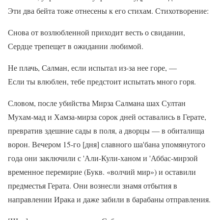
Эти два бейта тоже отнесены к его стихам. Стихотворение:
Снова от возлюбленной приходит весть о свидании,
Сердце трепещет в ожидании любимой.
Не плачь, Салман, если испытал из-за нее горе, —
Если ты влюблен, тебе предстоит испытать много горя.
Словом, после убийства Мирза Салмана шах Султан
Мухам-мад и Хамза-мирза сорок дней оставались в Герате,
превратив здешние сады в поля, а дворцы — в обиталища
ворон. Вечером 15-го [дня] славного ша'бана упомянутого
года они заключили с 'Али-Кули-ханом и 'Аббас-мирзой
временное перемирие (Букв. «волчий мир») и оставили
предместья Герата. Они вознесли знамя отбытия в
направлении Ирака и даже забили в барабаны отправления.