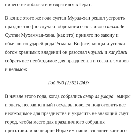
ничего не добился и возвратился в Герат.
В конце этого же года султан Мурад-хан решил устроить
празднество [по случаю] обрезания счастливого
шахзаде
Султан Мухаммад-хана, [как это] принято по закону и
обычаю государей рода 'Усмана. Во [все] концы и уголки
богом хранимых владений он разослал
чаушей
и
капуджи
собрать все необходимое для празднества и созвать эмиров
и вельмож
Год 990 (1582)
/
263
/
В начале этого года, когда собрались
амир ал-умара
', эмиры
и знать, несравненный государь повелел подготовить все
необходимое для празднества и украсить не знающий смут
город, чтобы место для праздничного собрания
приготовили во дворце Ибрахим-паши, западнее конного