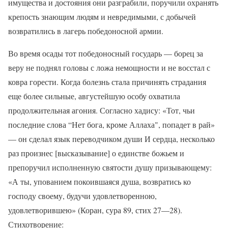
имущества и достояния они разграбили, поручили охранять
крепость знающим людям и невредимыми, с добычей
возвратились в лагерь победоносной армии.
Во время осады тот победоносный государь — борец за
веру не поднял головы с ложа немощности и не восстал с
ковра горести. Когда болезнь стала причинять страдания
еще более сильные, августейшую особу охватила
продолжительная агония. Согласно хадису: «Тот, чьи
последние слова “Нет бога, кроме Аллаха", попадет в рай»
— он сделал язык переводчиком души И сердца, несколько
раз произнес [высказывание] о единстве божьем и
препоручил исполненную святости душу призывающему:
«А ты, упованием покоившаяся душа, возвратись ко
господу своему, будучи удовлетворенною,
удовлетворившею» (Коран, сура 89, стих 27—28).
Стихотворение: