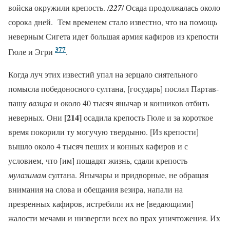
войска окружили крепость. /
227
/ Осада продолжалась около
сорока дней. Тем временем стало известно, что на помощь
неверным Сигета идет большая армия кафиров из крепости
377
Гюле и Эгри
.
Когда луч этих известий упал на зерцало сиятельного
помысла победоносного султана, [государь] послал Партав-
пашу
ва
зира
и около 40 тысяч янычар и конников отбить
[214]
неверных. Они
осадила крепость Гюле и за короткое
время покорили ту могучую твердыню. [Из крепости]
вышло около 4 тысяч пеших и конных кафиров и с
условием, что [им] пощадят жизнь, сдали крепость
мулазимам
султана. Янычары и придворные, не обращая
внимания на слова и обещания везира, напали на
презренных кафиров, истребили их не [ведающими]
жалости мечами и низвергли всех во прах уничтожения. Их