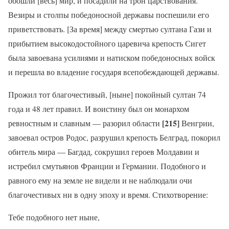
обошли [весь] мир, и посадили на трон царствования.
Везиры и столпы победоносной державы поспешили его
приветствовать. [За время] между смертью султана Гази и
прибытием высокодостойного царевича крепость Сигет
была завоевана усилиями и натиском победоносных войск
и перешла во владение государя всепобеждающей державы.
Прожил тот благочестивый, [ныне] покойный султан 74
года и 48 лет правил. И воистину был он монархом
[215]
ревностным и славным — разорил области
Венгрии,
завоевал остров Родос, разрушил крепость Белград, покорил
обитель мира — Багдад, сокрушил героев Молдавии и
истребил смутьянов Франции и Германии. Подобного и
равного ему на земле не видели и не наблюдали очи
благочестивых ни в одну эпоху и время. Стихотворение:
Тебе подобного нет ныне,