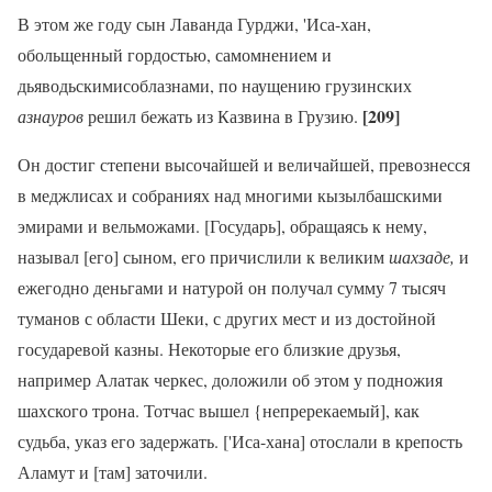
В этом же году сын Лаванда Гурджи, 'Иса-хан,
обольщенный гордостью, самомнением и
дьяводьскимисоблазнами, по наущению грузинских
[209]
азнауров
решил бежать из Казвина в Грузию.
Он достиг степени высочайшей и величайшей, превознесся
в меджлисах и собраниях над многими кызылбашскими
эмирами и вельможами. [Государь], обращаясь к нему,
называл [его] сыном, его причислили к великим
шахзаде,
и
ежегодно деньгами и натурой он получал сумму 7 тысяч
туманов с области Шеки, с других мест и из достойной
государевой казны. Некоторые его близкие друзья,
например Алатак черкес, доложили об этом у подножия
шахского трона. Тотчас вышел {непререкаемый], как
судьба, указ его задержать. ['Иса-хана] отослали в крепость
Аламут и [там] заточили.