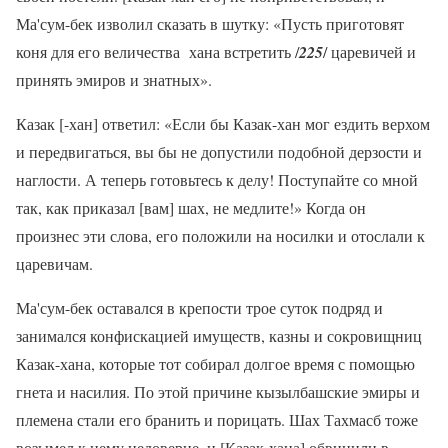
Ма'сум-бек изволил сказать в шутку: «Пусть приготовят
коня для его величества хана встретить /
225
/ царевичей и
принять эмиров и знатных».
Казак [-хан] ответил: «Если бы Казак-хан мог ездить верхом
и передвигаться, вы бы не допустили подобной дерзости и
наглости. А теперь готовьтесь к делу! Поступайте со мной
так, как приказал [вам] шах, не медлите!» Когда он
произнес эти слова, его положили на носилки и отослали к
царевичам.
Ма'сум-бек оставался в крепости трое суток подряд и
занимался конфискацией имуществ, казны и сокровищниц
Казак-хана, которые тот собирал долгое время с помощью
гнета и насилия. По этой причине кызылбашские эмиры и
племена стали его бранить и порицать. Шах Тахмасб тоже
возымел к нему недоверие, и [Казак-хана] обвинили в