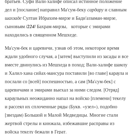
братьев. Суфи Вали-халифе описал истинное положение
дел и [послание] направил Ма'сум-беку
сардару
и славным
шахзаде
Султан Ибрахим-мирзе и Бади'аззаман-мирзе,
сыновьям /
224
/ Бахрам-мирзы, которые с эмирами
находились в священном Мешхеде.
Ma'cyм-бек и царевичи, узнав об этом, некоторое время
ждали удобного случая, а [затем] выступили из засады и все
вместе двинулись из Мешхеда в поход; Вали-халифе шамлу
и Халил-хана сийах-мансура поставили [во главе] караула и
послали со [всей] поспешностью, а сам [Ma'cyм-бек] с
царевичами и эмирами выехал за ними следом. [Отряд]
караульных неожиданно напал на войско [племени] текелу
и рассеял их сплоченные ряды (Букв. «узел»), подобно
[звездам) Большой и Малой Медведицы. Многие стали
жертвой стрелы и кинжала, избежавшие расправы из
войска текелу бежали в Герат.