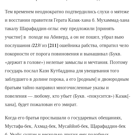
Тем временем неоднократно подтвердились слухи о мятеже
и восстании правителя Герата Казак-хана б. Мухаммад-хана
такалу Шарафаддин-оглы: ему предложили [принять
участие] в походе на Абиверд, а он не пошел, убрал выю
[211]
послушания /
223
/ из
ошейника рабства, отвратил чело
покорности от порога повиновения и вынашивал
(Букв.
«держит в голове») нелепые замыслы и мечтания. Поэтому
государь послал Казн Кутбаддина для увещевания того
заблудшего в долине порока, а его [родным] и двоюродным
братьям тайно направил многочисленные указы и
повеления — любому, кто убьет (Букв. «покусится») Казак[-
хана], будет пожалован его эмират.
Когда его братья прослышали о государевых обещаниях,
Мустафа-бек, Ахмад-бек, Мусаййиб-бек, Щарафаддин-бек
б. Увайс-султан и несколько других ему подобных