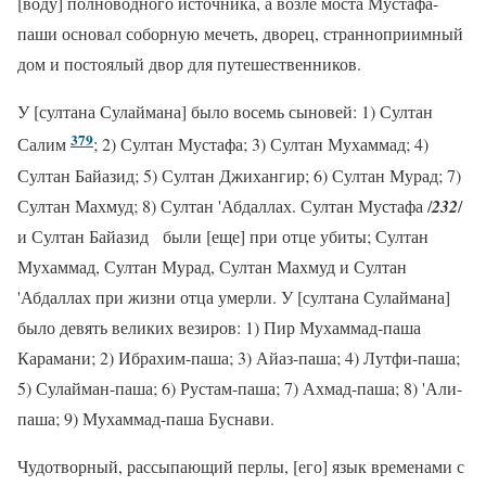
[воду] полноводного источника, а возле моста Мустафа-
паши основал соборную мечеть, дворец, странноприимный
дом и постоялый двор для путешественников.
У [султана Сулаймана] было восемь сыновей: 1) Султан
379
Салим
; 2) Султан Мустафа; 3) Султан Мухаммад; 4)
Султан Байазид; 5) Султан Джихангир; 6) Султан Мурад; 7)
Султан Махмуд; 8) Султан 'Абдаллах. Султан Мустафа /
232
/
и Султан Байазид были [еще] при отце убиты; Султан
Мухаммад, Султан Мурад, Султан Махмуд и Султан
'Абдаллах при жизни отца умерли. У [султана Сулаймана]
было девять великих везиров: 1) Пир Мухаммад-паша
Карамани; 2) Ибрахим-паша; 3) Айаз-паша; 4) Лутфи-паша;
5) Сулайман-паша; 6) Рустам-паша; 7) Ахмад-паша; 8) 'Али-
паша; 9) Мухаммад-паша Буснави.
Чудотворный, рассыпающий перлы, [его] язык временами с