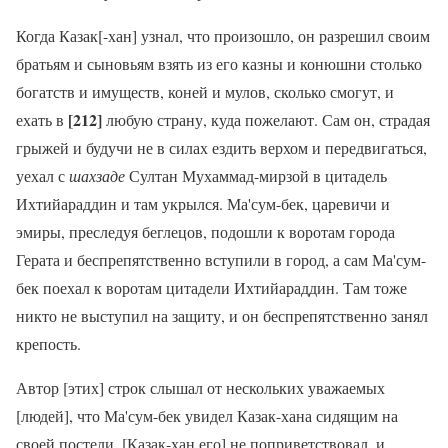
Когда Казак[-хан] узнал, что произошло, он разрешил своим
братьям и сыновьям взять из его казны и конюшни столько
богатств и имуществ, коней и мулов, сколько смогут, и
[212]
ехать в
любую страну, куда пожелают. Сам он, страдая
грыжей и будучи не в силах ездить верхом и передвигаться,
уехал с
шахзаде
Султан Мухаммад-мирзой в цитадель
Ихтийараддин и там укрылся. Ма'сум-бек, царевичи и
эмиры, преследуя беглецов, подошли к воротам города
Герата и беспрепятственно вступили в город, а сам Ма'сум-
бек поехал к воротам цитадели Ихтийараддин. Там тоже
никто не выступил на защиту, и он беспрепятственно занял
крепость.
Автор [этих] строк слышал от нескольких уважаемых
[людей], что Ма'сум-бек увидел Казак-хана сидящим на
своей постели. [Казак-хан его] не поприветствовал, и