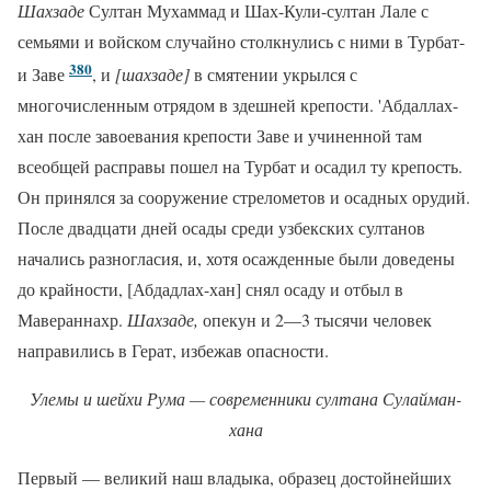
Шахзаде
Султан Мухаммад и Шах-Кули-султан Лале с
семьями и войском случайно столкнулись с ними в Турбат-
380
и Заве
, и
[шахзаде]
в смятении укрылся с
многочисленным отрядом в здешней крепости. 'Абдаллах-
хан после завоевания крепости Заве и учиненной там
всеобщей расправы пошел на Турбат и осадил ту крепость.
Он принялся за сооружение стрелометов и осадных орудий.
После двадцати дней осады среди узбекских султанов
начались разногласия, и, хотя осажденные были доведены
до крайности, [Абдадлах-хан] снял осаду и отбыл в
Мавераннахр.
Шахзаде,
опекун и 2—3 тысячи человек
направились в Герат, избежав опасности.
Улемы и шейхи Рума — современники султана Сулайман-
хана
Первый — великий наш владыка, образец достойнейших