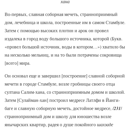
хана
Во-первых, славная соборная мечеть, странноприимный
дом, лечебница и школа, построенные им в самом Стамбуле.
Затем с помощью высоких плотин и арок он провел
издалека в город воду большого источника, которой (Букв.
«провел большой источник, воды в котором…») хватило бы
на несколько мельниц, и на то были потрачены сокровища
[всего] мира.
Он основал еще и завершил [построение] славной соборной
мечети в городе Стамбуле, возле гробницы своего отца
султана Салим-хана, со странноприимным домом и школой.
Затем [Сулайман-хан] построил медресе Латлфи в Йанги-
баге и славную соборную мечеть, достойное медресе, /
231
/
странноприимный дом и школу для юношества возле
янычарских квартир, радея о душе покойного
шахзаде