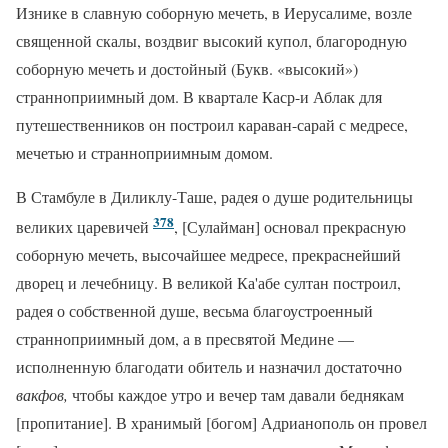
Изнике в славную соборную мечеть, в Иерусалиме, возле
священной скалы, воздвиг высокий купол, благородную
соборную мечеть и достойный (Букв. «высокий»)
странноприимный дом. В квартале Каср-и Аблак для
путешественников он построил караван-сарай с медресе,
мечетью и странноприимным домом.
В Стамбуле в Диликлу-Таше, радея о душе родительницы
378
великих царевичей
, [Сулайман] основал прекрасную
соборную мечеть, высочайшее медресе, прекраснейший
дворец и лечебницу. В великой Ка'абе султан построил,
радея о собственной душе, весьма благоустроенный
странноприимный дом, а в пресвятой Медине —
исполненную благодати обитель и назначил достаточно
вакфов,
чтобы каждое утро и вечер там давали беднякам
[пропитание]. В хранимый [богом] Адрианополь он провел