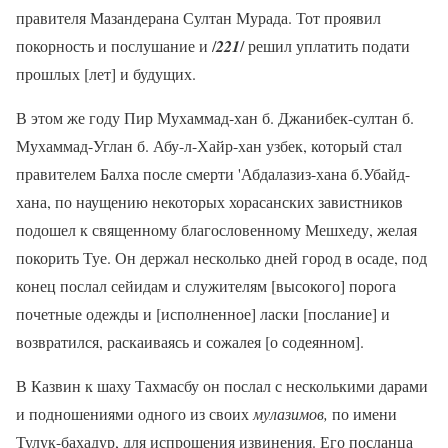
правителя Мазандерана Султан Мурада. Тот проявил
покорность и послушание и /
221
/ решил уплатить подати
прошлых [лет] и будущих.
В этом же году Пир Мухаммад-хан б. Джанибек-султан б.
Мухаммад-Углан б. Абу-л-Хайр-хан узбек, который стал
правителем Балха после смерти 'Абдалазиз-хана б.Убайд-
хана, по наущению некоторых хорасанских завистников
подошел к священному благословенному Мешхеду, желая
покорить Туе. Он держал несколько дней город в осаде, под
конец послал сейидам и служителям [высокого] порога
почетные одежды и [исполненное] ласки [послание] и
возвратился, раскаиваясь и сожалея [о содеянном].
В Казвин к шаху Тахмасбу он послал с несколькими дарами
и подношениями одного из своих
мулазимов,
по имени
Тулук-бахадур, для испрошения извинения. Его посланца