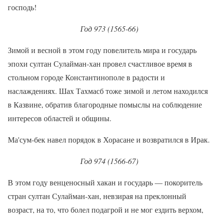
господь!
Год 973 (1565-66)
Зимой и весной в этом году повелитель мира и государь
эпохи султан Сулайман-хан провел счастливое время в
стольном городе Константинополе в радости и
наслаждениях. Шах Тахмасб тоже зимой и летом находился
в Казвине, обратив благородные помыслы на соблюдение
интересов областей и общины.
Ма'сум-бек навел порядок в Хорасане и возвратился в Ирак.
Год 974 (1566-67)
В этом году венценосный хакан и государь — покоритель
стран султан Сулайман-хан, невзирая на преклонный
возраст, на то, что болел подагрой и не мог ездить верхом,