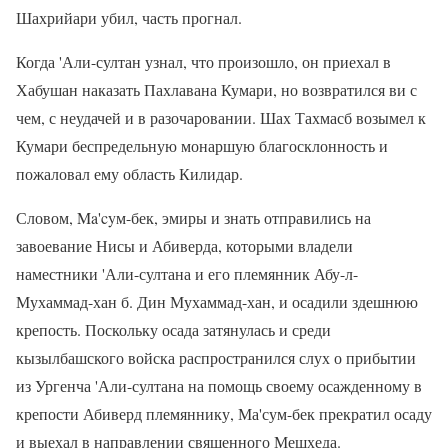
Шахрийари убил, часть прогнал.
Когда 'Али-султан узнал, что произошло, он приехал в
Хабушан наказать Пахлавана Кумари, но возвратился ви с
чем, с неудачей и в разочаровании. Шах Тахмасб возымел к
Кумари беспредельную монаршую благосклонность и
пожаловал ему область Килидар.
Словом, Ma'cyм-бек, эмиры и знать отправились на
завоевание Нисы и Абиверда, которыми владели
наместники 'Али-султана и его племянник Абу-л-
Мухаммад-хан б. Дин Мухаммад-хан, и осадили здешнюю
крепость. Поскольку осада затянулась и среди
кызылбашского войска распространился слух о прибытии
из Ургенча 'Али-султана на помощь своему осажденному в
крепости Абиверд племяннику, Ма'сум-бек прекратил осаду
и выехал в направлении священного Мешхеда.