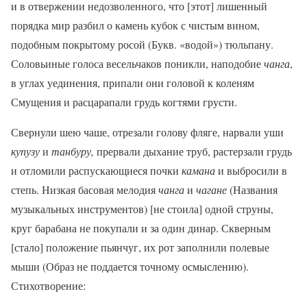
и в отвержении недозволенного, что [этот] лишенный
порядка мир разбил о камень кубок с чистым вином,
подобным покрытому росой (Букв. «водой») тюльпану.
Соловьиные голоса весельчаков поникли, наподобие
чан
га
,
в углах уединения, припали они головой к коленям
Смущения и расцарапали грудь когтями грусти.
Свернули шею чаше, отрезали голову фляге, нарвали уши
купузу
и
танбуру,
прервали дыхание труб, растерзали грудь
и отломили распускающиеся почки
камана
и выбросили в
степь. Низкая басовая мелодия
чанга
и
чагане
(Названия
музыкальных инструментов) [не стоила] одной струны,
круг барабана не покупали и за один динар. Скверным
[стало] положение пьянчуг, их рот заполнили полевые
мыши (Образ не поддается точному осмыслению).
Стихотворение: