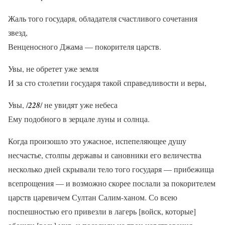
Жаль того государя, обладателя счастливого сочетания
звезд,
Венценосного Джама — покорителя царств.
Увы, не обретет уже земля
И за сто столетии государя такой справедливости и веры,
Увы, /
228
/ не увидят уже небеса
Ему подобного в зерцале луны и солнца.
Когда произошло это ужасное, испепеляющее душу
несчастье, столпы державы и сановники его величества
несколько дней скрывали тело того государя — прибежища
всепрощения — и возможно скорее послали за покорителем
царств царевичем Султан Салим-ханом. Со всею
поспешностью его привезли в лагерь [войск, которые]