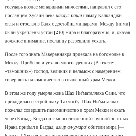
государь вознес монаршими милостями, направил с его
посланцем Хусайн-бека
йасаул-баши
шамлу Калканджи-
оглы и отослал в Балх с достойными дарами. Между [ними]
[210]
были укреплены устой
мира и благоразумия, и, оказав
должное внимание, посланцу разрешили уехать.
После того знать Мавераннахра приехала на богомолье в
Мекку. Прибыло и уехало много здешних (В тексте:
«тамошних») господ, великих и вельмож с намерением
совершить паломничество в священный храм Мекки.
В этом же году умерла жена Шах Ни'маталлаха Сани, что
приходиласьсестрой шаху Тахмасбу. Шах Ни'маталлах
пожелал совершить паломничество в храм Мекки и ехать
через Багдад. Когда он с многочисленной группой знатных
Ирака прибыл в Багдад,
амир ал-умара'
обители мира [—
Багдада] Хусрав-паша не позволил ему ехать этим путем.