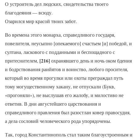
О устроитель дел людских, свидетельства твоего
благодеяния — всюду.
Озарился мир красой твоих забот.
Во времена этого монарха, справедливого государя,
повелителя, неусыпно [опекаемого] счастьем [и] победой, и
султана, ласкового с подданными и беспощадного с
[216]
притеснителем,
охранявшего день и ночь оком бдения
и бодрствования раийятов и воинство, любого просителя,
который во время прогулки или охоты преграждал путь
тому могущественному хакану, не отпускали (Букв,
«прогоняли»), не выслушав его жалобу, и милостиво не
ответив. В дни августейшего царствования и
справедливого правления был разостлан ковер правосудия,
а дела сословий человеческого рода упорядочены.
Так, город Константинополь стал таким благоустроенным и