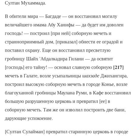
Султан Мухаммада.
В обители мира — Багдаде — он восстановил могилу
величайшего имама Абу Ханифы — да будет им доволен
господь! — построил [при ней] соборную мечеть и
странноприимный дом, [приказал] обнести ее оградой и
поставил охрану. Еще он восстановил пресветлую
гробницу Шайх 'Абдалкадира Гилани — да освятит
[217]
[господь] его тайну! — основал славную соборную
мечеть в Галате, возле усыпальницы
шахзаде
Джихангира,
построил высокую соборную мечеть в городе Конье, возле
благоуханной гробницы Маулана Руми, в Кафе восстановил
большую разрушенную церковь и превратил [ее] в
соборную мечеть. Там же он изволил построить две бани,
дарующие успокоение.
[Султан Сулайман] превратил старинную церковь в городе