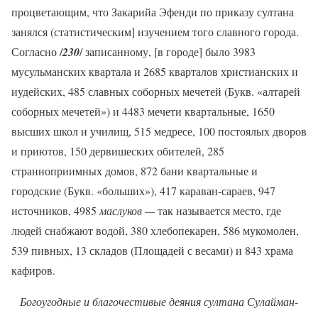
процветающим, что Закарийа Эфенди по приказу султана
занялся (статистическим] изучением того славного города.
Согласно /
230
/ записанному, [в городе] было 3983
мусульманских квартала и 2685 кварталов христианских и
иудейских, 485 славных соборных мечетей (Букв. «алтарей
соборных мечетей») и 4483 мечети квартальные, 1650
высших школ и училищ, 515 медресе, 100 постоялых дворов
и приютов, 150 дервишеских обителей, 285
странноприимных домов, 872 бани квартальные и
городские (Букв. «больших»), 417 караван-сараев, 947
источников, 4985
маслуков —
так называется место, где
людей снабжают водой, 380 хлебопекарен, 586 мукомолен,
539 пивных, 13 складов (Площадей с весами) и 843 храма
кафиров.
Богоугодные и благочестивые деяния султана Сулайман-