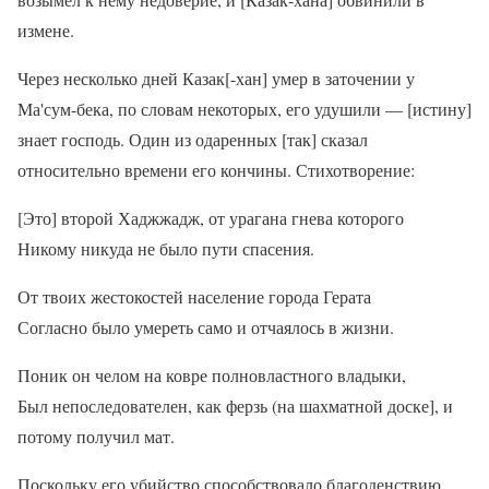
измене.
Через несколько дней Казак[-хан] умер в заточении у
Ма'сум-бека, по словам некоторых, его удушили — [истину]
знает господь. Один из одаренных [так] сказал
относительно времени его кончины. Стихотворение:
[Это] второй Хаджжадж, от урагана гнева которого
Никому никуда не было пути спасения.
От твоих жестокостей население города Герата
Согласно было умереть само и отчаялось в жизни.
Поник он челом на ковре полновластного владыки,
Был непоследователен, как ферзь (на шахматной доске], и
потому получил мат.
Поскольку его убийство способствовало благоденствию