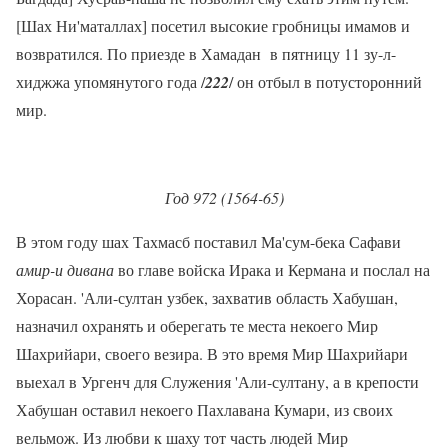
[Шах Ни'маталлах] посетил высокие гробницы имамов и
возвратился. По приезде в Хамадан в пятницу 11 зу-л-
хиджжа упомянутого года /
222
/ он отбыл в потусторонний
мир.
Год 972 (1564-65)
В этом году шах Тахмасб поставил Ма'сум-бека Сафави
амир-и дивана
во главе войска Ирака и Кермана и послал на
Хорасан. 'Али-султан узбек, захватив область Хабушан,
назначил охранять и оберегать те места некоего Мир
Шахрийари, своего везира. В это время Мир Шахрийари
выехал в Ургенч для Служения 'Али-султану, а в крепости
Хабушан оставил некоего Пахлавана Кумари, из своих
вельмож. Из любви к шаху тот часть людей Мир