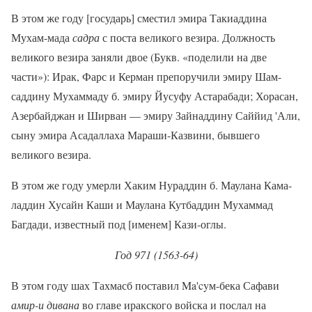
В этом же году [государь] сместил эмира Такиаддина
Мухам-мада
садра
с поста великого везира. Должность
великого везира заняли двое (Букв. «поделили на две
части»): Ирак, Фарс и Керман препоручили эмиру Шам-
саддину Мухаммаду б. эмиру Йусуфу Астарабади; Хорасан,
Азербайджан и Ширван — эмиру Зайнаддину Саййид 'Али,
сыну эмира Асадаллаха Мараши-Казвини, бывшего
великого везира.
В этом же году умерли Хаким Нураддин б. Маулана Кама-
ладдин Хусайн Каши и Маулана Кутбаддин Мухаммад
Багдади, известный под [именем] Кази-оглы.
Год 971 (1563-64)
В этом году шах Тахмасб поставил Ma'cyм-бека Сафави
амир-и дивана
во главе иракского войска и послал на