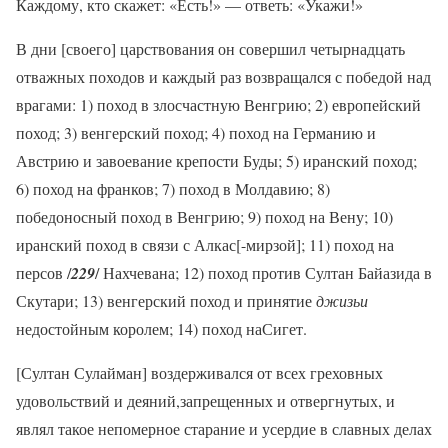
Каждому, кто скажет: «Есть!» — ответь: «Укажи!»
В дни [своего] царствования он совершил четырнадцать
отважных походов и каждый раз возвращался с победой над
врагами: 1) поход в злосчастную Венгрию; 2) европейский
поход; 3) венгерский поход; 4) поход на Германию и
Австрию и завоевание крепости Буды; 5) иранский поход;
6) поход на франков; 7) поход в Молдавию; 8)
победоносный поход в Венгрию; 9) поход на Вену; 10)
иранский поход в связи с Алкас[-мирзой]; 11) поход на
персов /
229
/ Нахчевана; 12) поход против Султан Байазида в
Скутари; 13) венгерский поход и принятие
джизьи
недостойным королем; 14) поход наСигет.
[Султан Сулайман] воздерживался от всех греховных
удовольствий и деяний,запрещенных и отвергнутых, и
являл такое непомерное старание и усердие в славных делах