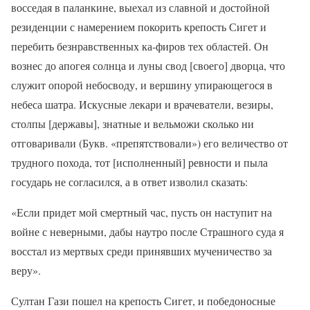
восседая в паланкине, выехал из славной и достойной
резиденции с намерением покорить крепость Сигет и
перебить безнравственных ка-фиров тех областей. Он
вознес до апогея солнца и луны свод [своего] дворца, что
служит опорой небосводу, и вершину упирающегося в
небеса шатра. Искусные лекари и врачеватели, везиры,
столпы [державы], знатные и вельможи сколько ни
отговаривали (Букв. «препятствовали») его величество от
трудного похода, тот [исполненный] ревности и пыла
государь не согласился, а в ответ изволил сказать:
«Если придет мой смертный час, пусть он наступит на
войне с неверными, дабы наутро после Страшного суда я
восстал из мертвых среди принявших мученичество за
веру».
Султан Гази пошел на крепость Сигет, и победоносные