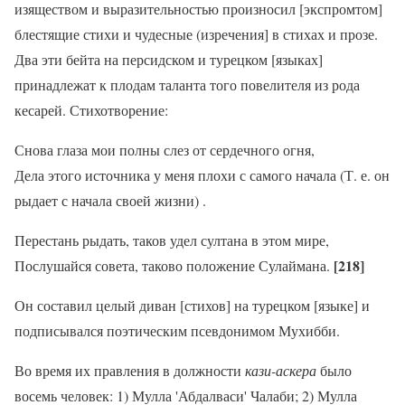
изяществом и выразительностью произносил [экспромтом]
блестящие стихи и чудесные (изречения] в стихах и прозе.
Два эти бейта на персидском и турецком [языках]
принадлежат к плодам таланта того повелителя из рода
кесарей. Стихотворение:
Снова глаза мои полны слез от сердечного огня,
Дела этого источника у меня плохи с самого начала (Т. е. он
рыдает с начала своей
жизни) .
Перестань рыдать, таков удел султана в этом мире,
[218]
Послушайся совета, таково положение Сулаймана.
Он составил целый диван [стихов] на турецком [языке] и
подписывался поэтическим псевдонимом Мухибби.
Во время их правления в должности
кази-аскера
было
восемь человек: 1) Мулла 'Абдалваси' Чалаби; 2) Мулла