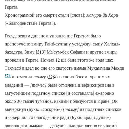
Герата,
Хронограммой его смерти стали [слова]:
мамури-йи Хари
(«Благоденствие Герата»).
Государевым диваном управление Гератом было
препоручено эмиру Гайб-султану устаджлу, сыну Халхал-
[213]
бахадура. Зиму
Ма'сум-бек Сафави и другие эмиры
провели в Герате. Ночью 12 ша'бана этого же года шах
Тахмасб видел во сне его святость имама Мухаммада Махди
376
и отменил
тамгу
/
226
/ со своих богом хранимых
владений —
[тамга]
была отмечена и зафиксирована в
августейшем податном списке [и составляла] ежегодно
около 30 тысяч туманов, какими пользуются в Ираке. Он
вычеркнул (Букв. «соскреб»)
[тамгу]
из податных списков
и совершил то благодеяние ради (Букв. «ради души»)
двенадцати имамов — да будет ими доволен всевышний