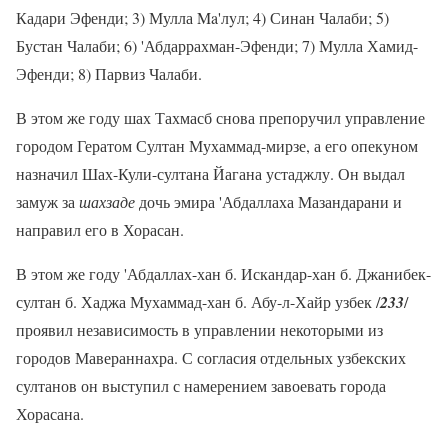
Кадари Эфенди; 3) Мулла Ma'лyл; 4) Синан Чалаби; 5)
Бустан Чалаби; 6) 'Абдаррахман-Эфенди; 7) Мулла Хамид-
Эфенди; 8) Парвиз Чалаби.
В этом же году шах Тахмасб снова препоручил управление
городом Гератом Султан Мухаммад-мирзе, а его опекуном
назначил Шах-Кули-султана Йагана устаджлу. Он выдал
замуж за
шахзаде
дочь эмира 'Абдаллаха Мазандарани и
направил его в Хорасан.
В этом же году 'Абдаллах-хан б. Искандар-хан б. Джанибек-
султан б. Хаджа Мухаммад-хан б. Абу-л-Хайр узбек /
233
/
проявил независимость в управлении некоторыми из
городов Мавераннахра. С согласия отдельных узбекских
султанов он выступил с намерением завоевать города
Хорасана.