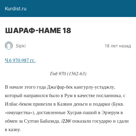
Kurdist.ru
ШАРАФ-НАМЕ 18
Sipki
18 лет назад
Ч.6 970-987 гг.
Год 970 (1562-63)
В начале этого года Джа'фар-бек кангурлу-устаджлу,
который направился было в Рум в качестве посланника, с
Илйас-беком привезли в Казвин деньги и подарки (Букв.
«имущества»), доставленные Хусрав-пашой в Эрзерум в
обмен за Султан Байазида, /
220
/ показали государю и сдали
в казну.