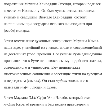
подражания Маулана Хайраддин Эфенди, который родился
в местечке Кастамону. Он был мужем весьма знающим,
ученым и сведущим. Вначале [Хайраддии] состоял
наставником при государе а всю жизнь находился при
[особе] монарха.
Затем вместилище духовных совершенств Маулана Камал-
паша-заде, ученейший из ученых, эпохи и совершеннейший
из достойных [того] времени. Все ученые Рума единодушно
признают, что в Руме не появлялось ему подобного знатока,
совершенного и универсала. Ему принадлежат
многочисленные сочинения и блестящие стихи на турецком
и персидском [языках]. Он стал
муфти
эпохи, и его
называли
муфти
людей и духов.
Затем Маулана /
234
/ Суфи 'Али Чалаби, который стал
муфти
[своего] времени и был весьма правоверен и