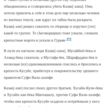
объединились и сговорились убить Казак[-хана]. Они,
хотели привлечь к себе в этом деле еще несколько человек
из знатных текелу, как вдруг их тайна была раскрыта.
Казак[-хан] решил схватить то сборище и поручил [это]
какой-то группе. Те (Заговорщики) тоже узнали, сломали
375
крепостные ворота и уехали в Гурьян
.
В пути их нагнали люди Казак[-хана]. Мусаййиб-бека и
Ахмад-бека схватили, а Мустафа-бек, Шарафаддин-бек и
несколько [их] единомышленников спаслись и бросились в
крепость Кусуйе, прибегнув к покровительству здешнего
правителя Суфи Вали-халифе.
Казак[-хан] послал своих других братьев, Хусайн-Кули-бека
и Хусайн-хан-бека Манташалу, против Суфи Вали-халифе,
чтобы они крепость Кусуйе осадили и потребовали у него