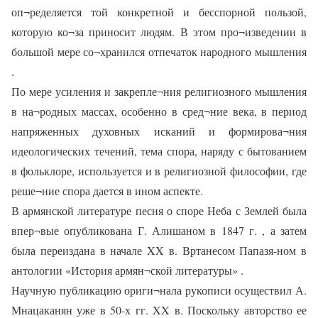
оп¬ределяется той конкретной и бесспорной пользой,
которую ко¬за приносит людям. В этом про¬изведении в
большой мере со¬хранился отпечаток народного мышления
.
По мере усиления и закрепле¬ния религиозного мышления
в на¬родных массах, особенно в сред¬ние века, в период
напряженных духовных исканий и формирова¬ния
идеологических течений, тема спора, наряду с бытованием
в фольклоре, используется и в религиозной философии, где
реше¬ние спора дается в ином аспекте.
В армянской литературе песня о споре Неба с Землей была
впер¬вые опубликована Г. Алишаном в 1847 г. , а затем
была переиздана в начале XX в. Вртанесом Папазя-ном в
антологии «История армян¬ской литературы» .
Научную публикацию ориги¬нала рукописи осуществил А.
Мнацаканян уже в 50-х гг. XX в. Поскольку авторство ее