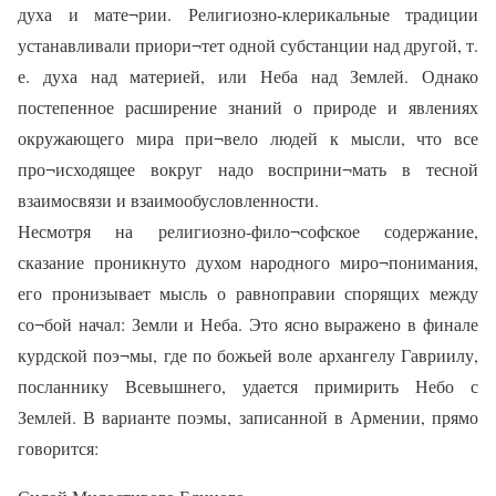
духа и мате¬рии. Религиозно-клерикальные традиции
устанавливали приори¬тет одной субстанции над другой, т.
е. духа над материей, или Неба над Землей. Однако
постепенное расширение знаний о природе и явлениях
окружающего мира при¬вело людей к мысли, что все
про¬исходящее вокруг надо восприни¬мать в тесной
взаимосвязи и взаимообусловленности.
Несмотря на религиозно-фило¬софское содержание,
сказание проникнуто духом народного миро¬понимания,
его пронизывает мысль о равноправии спорящих между
со¬бой начал: Земли и Неба. Это ясно выражено в финале
курдской поэ¬мы, где по божьей воле архангелу Гавриилу,
посланнику Всевышнего, удается примирить Небо с
Землей. В варианте поэмы, записанной в Армении, прямо
говорится: