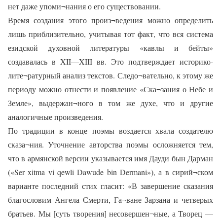
нет даже упоми¬нания о его существовании.
Время создания этого произ¬ведения можно определить
лишь приблизительно, учитывая тот факт, что вся система
езидской духовной литературы «кавлы и бейты»
создавалась в XII—XIII вв. Это подтверждает историко-
лите¬ратурный анализ текстов. Следо¬вательно, к этому же
периоду можно отнести и появление «Ска¬зания о Небе и
Земле», выдержан¬ного в том же духе, что и другие
аналогичные произведения.
По традиции в конце поэмы воздается хвала создателю
сказа¬ния. Уточнение авторства поэмы осложняется тем,
что в армянской версии указывается имя Дауди бын Дарман
(«Ser xitma vi qewli Dawude bin Dermani»), а в сирий¬ском
варианте последний стих гласит: «В завершение сказания
благословим Ангела Смерти, Га¬ване Зарзана и четверых
братьев. Мы [суть творения] несовершен¬ные, а Творец —