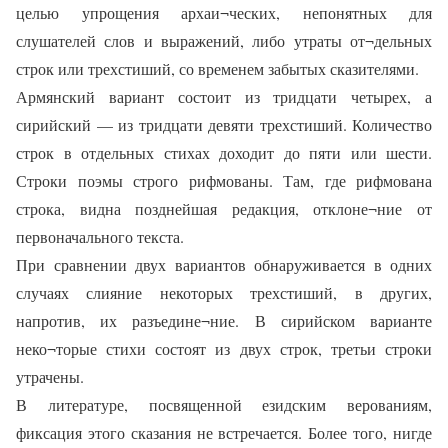
целью упрощения архаи¬ческих, непонятных для
слушателей слов и выражений, либо утраты от¬дельных
строк или трехстиший, со временем забытых сказителями.
Армянский вариант состоит из тридцати четырех, а
сирийский — из тридцати девяти трехстиший. Количество
строк в отдельных стихах доходит до пяти или шести.
Строки поэмы строго рифмованы. Там, где рифмована
строка, видна позднейшая редакция, отклоне¬ние от
первоначального текста.
При сравнении двух вариантов обнаруживается в одних
случаях слияние некоторых трехстиший, в других,
напротив, их разъедине¬ние. В сирийском варианте
неко¬торые стихи состоят из двух строк, третьи строки
утрачены.
В литературе, посвященной езидским верованиям,
фиксация этого сказания не встречается. Более того, нигде