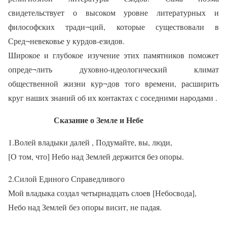
свидетельствует о высоком уровне литературных и
философских тради¬ций, которые существовали в
Сред¬невековье у курдов-езидов.
Широкое и глубокое изучение этих памятников поможет
опреде¬лить духовно-идеологический климат
общественной жизни кур¬дов того времени, расширить
круг наших знаний об их контактах с соседними народами .
Сказание о Земле и Небе
1.Волей владыки далей , Подумайте, вы, люди,
[О том, что] Небо над Землей держится без опоры.
2.Силой Единого Справедливого
Мой владыка создал четырнадцать слоев [Небосвода],
Небо над Землей без опоры висит, не падая.