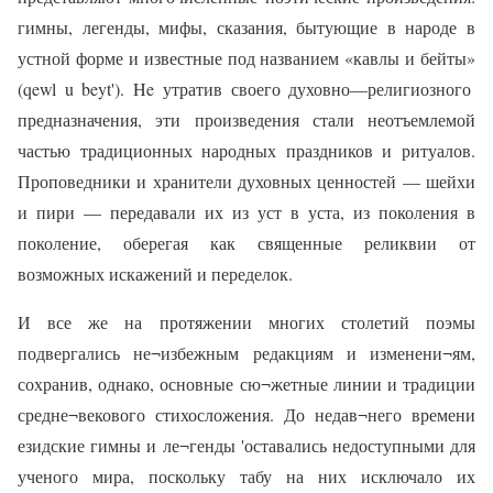
гимны
,
леген­ды
,
мифы
,
сказания
,
бытующие
в народе
в
устной
форме
и
извест­ные
под
названием
«кавлы
и
бей­ты»
(
qewl
u
beyt
').
He
утратив
сво­его
духовно
—
религиозного
пред­назначения
,
эти
произведения стали
неотъемлемой
частью
тра­диционных
народных
праздников и
ритуалов
.
Проповедники
и
хра­нители
духовных
ценностей
— шейхи
и
пири
—
передавали
их
из уст
в
уста
,
из
поколения
в
поколе­ние
,
оберегая
как
священные
ре­ликвии
от
возможных
искажений
и переделок
.
И все же на протяжении многих столетий поэмы
подвергались не¬избежным редакциям и изменени¬ям,
сохранив, однако, основные сю¬жетные линии и традиции
средне¬векового стихосложения. До недав¬него времени
езидские гимны и ле¬генды 'оставались недоступными для
ученого мира, поскольку табу на них исключало их