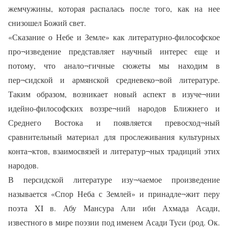
жемчужины, которая распалась после того, как на нее
снизошел Божий свет.
«Сказание о Небе и Земле» как литературно-философское
про¬изведение представляет научный интерес еще и
потому, что анало¬гичные сюжеты мы находим в
пер¬сидской и армянской средневеко¬вой литературе.
Таким образом, возникает новый аспект в изуче¬нии
идейно-философских воззре¬ний народов Ближнего и
Среднего Востока и появляется превосход¬ный
сравнительный материал для прослеживания культурных
конта¬ктов, взаимосвязей и литератур¬ных традиций этих
народов.
В персидской литературе изу¬чаемое произведение
называется «Спор Неба с Землей» и принадле¬жит перу
поэта XI в. Абу Мансура Али ибн Ахмада Асади,
известного в мире поэзии под именем Асади Туcи (род. Ок.