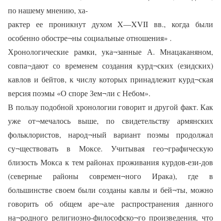
по нашему мнению, ха-
рактер ее проникнут духом X—XVII вв., когда были
особенно обостре¬ны социальные отношения» .
Хронологические рамки, ука¬занные А. Мнацаканяном,
совпа¬дают со временем создания курд¬ских (езидских)
кавлов и бейтов, к числу которых принадлежит курд¬ская
версия поэмы «О споре Зем¬ли с Небом».
В пользу подобной хронологии говорит и другой факт. Как
уже от¬мечалось выше, по свидетельству армянских
фольклористов, народ¬ный вариант поэмы продолжал
су¬ществовать в Моксе. Учитывая гео¬графическую
близость Мокса к тем районах проживания курдов-ези-дов
(северные районы современ¬ного Ирака), где в
большинстве своем были созданы кавлы и бей¬ты, можно
говорить об общем аре¬але распространения данного
на¬родного религиозно-философско¬го произведения, что