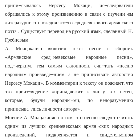
припи¬сывалось Нерсесу Мокаци, ис¬следователи
обращались к этому произведению в связи с изучени¬ем
литературного наследия это¬го средневекового армянского
поэта . Существует перевод на русский язык, сделанный Н.
Гребневым.
А. Мнацаканян включил текст песни в сборник
«Армянские сред¬невековые народные песни»,
под¬черкнув тем самым склонность счи¬тать «песню
народным произведе¬нием, а не приписывать авторство
Нерсесу Мокаци». В комментарии к тексту он поясняет, что
это произ¬ведение «принадлежит к числу тех песен,
которые, будучи народны¬ми, по недоразумению
приписыва¬лись личности автора» .
Мнение А. Мнацаканяна о том, что песню следует считать
одним из лучших средневековых армян¬ских народных
произведений, подкрепляется и свидетельством