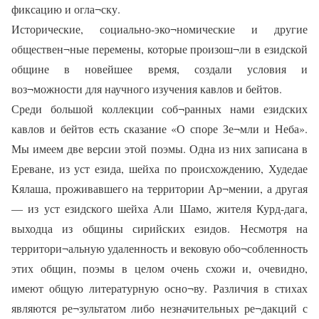
фиксацию и огла¬ску.
Исторические, социально-эко¬номические и другие
обществен¬ные перемены, которые произош¬ли в езидской
общине в новейшее время, создали условия и
воз¬можности для научного изучения кавлов и бейтов.
Среди большой коллекции соб¬ранных нами езидских
кавлов и бейтов есть сказание «О споре Зе¬мли и Неба».
Мы имеем две версии этой поэмы. Одна из них записана в
Ереване, из уст езида, шейха по происхождению, Худедае
Кялаша, проживавшего на территории Ар¬мении, а другая
— из уст езидского шейха Али Шамо, жителя Курд-дага,
выходца из общины сирийских езидов. Несмотря на
территори¬альную удаленность и вековую обо¬собленность
этих общин, поэмы в целом очень схожи и, очевидно,
имеют общую литературную осно¬ву. Различия в стихах
являются ре¬зультатом либо незначительных ре¬дакций с