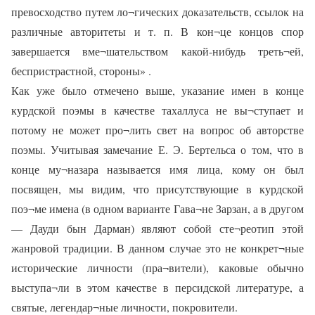
превосходство путем ло¬гических доказательств, ссылок на
различные авторитеты и т. п. В кон¬це концов спор
завершается вме¬шательством какой-нибудь треть¬ей,
беспристрастной, стороны» .
Как уже было отмечено выше, указание имен в конце
курдской поэмы в качестве тахаллуса не вы¬ступает и
потому не может про¬лить свет на вопрос об авторстве
поэмы. Учитывая замечание Е. Э. Бертельса о том, что в
конце му¬назара называется имя лица, кому он был
посвящен, мы видим, что присутствующие в курдской
поэ¬ме имена (в одном варианте Гава¬не Зарзан, а в другом
— Дауди бын Дарман) являют собой сте¬реотип этой
жанровой традиции. В данном случае это не конкрет¬ные
исторические личности (пра¬вители), каковые обычно
выступа¬ли в этом качестве в персидской литературе, а
святые, легендар¬ные личности, покровители.