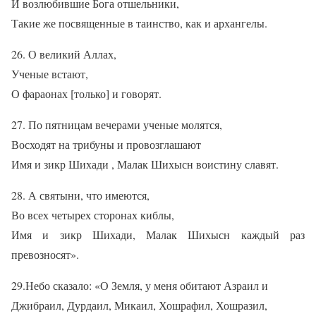
И возлюбившие Бога отшельники,
Такие же посвященные в таинство, как и архангелы.
26. О великий Аллах,
Ученые встают,
О фараонах [только] и говорят.
27. По пятницам вечерами ученые молятся,
Восходят на трибуны и провозглашают
Имя и зикр Шихади , Малак Шихысн воистину славят.
28. А святыни, что имеются,
Во всех четырех сторонах киблы,
Имя и зикр Шихади, Малак Шихысн каждый раз
превозносят».
29.Небо сказало: «О Земля, у меня обитают Азраил и
Джибраил, Дурдаил, Микаил, Хошрафил, Хошразил,