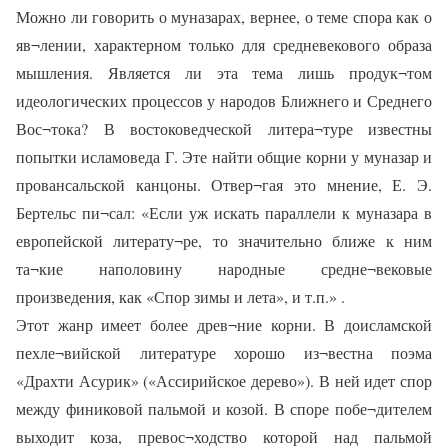
Можно ли говорить о муназарах, вернее, о теме спора как о
яв¬лении, характерном только для средневекового образа
мышления. Является ли эта тема лишь продук¬том
идеологических процессов у народов Ближнего и Среднего
Вос¬тока? В востоковедческой литера¬туре известны
попытки исламоведа Г. Эте найти общие корни у муназар и
провансальской канцоны. Отвер¬гая это мнение, Е. Э.
Бертельс пи¬сал: «Если уж искать параллели к муназара в
европейской литерату¬ре, то значительно ближе к ним
та¬кие наполовину народные средне¬вековые
произведения, как «Спор зимы и лета», и т.п.» .
Этот жанр имеет более древ¬ние корни. В доисламской
пехле¬вийской литературе хорошо из¬вестна поэма
«Драхти Асурик» («Ассирийское дерево»). В ней идет спор
между финиковой пальмой и козой. В споре побе¬дителем
выходит коза, превос¬ходство которой над пальмой