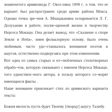
знаменитого армяноведа Г. Овсе-пяна 1898 г. о том, что ее
вариант был распространен среди армян района Мокса.
Однако точка зре¬ния А. Мнацаканяна оспаривается Л. Г.
Долуханян в работе, посвя¬щенной жизни и творчеству
Нерсеса Мокаци. Она делает вывод, что «Сказание о споре
Земли и Неба», имея фольклорную основу, было очень
любимым, часто удо¬стаивалось внимания поэтов и
ашугов, естественно подвергаясь при этом изменениям.
Вот одна из самых старых и из¬любленных стихотворных
обрабо¬ток, которую связывают с именем Нерсеса Мокаци,
того единствен¬ного автора, в пользу которого го¬ворят
имеющиеся факты .
Наше внимание привлекает стих из армянского варианта
текста:
Божия милость пусть будет Твоему [творцу] ашугу Талибу.