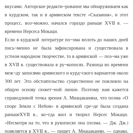
вкусами. Авторское редакти¬рование мы обнаруживаем как
в курдском, так и в армянском тексте «Сказания», и этот
процесс, воз¬можно, начался гораздо раньше XVII в. —
времени Нерсеса Мокаци.
Если в курдской литературе по¬эма вплоть до наших дней
пись¬менно не была зафиксирована и существовала в
устном народном творчестве, то в армянской — поэ¬ма уже
в XVII в. существовала в ру¬кописях. Разница во времени
меж¬ду записями армянского и курд¬ского вариантов около
300 лет. Это обстоятельство существенно не повлияло на
общую основу сюжет¬ной линии. Поэтому нам кажется
справедливой точка зрения А. Мнацаканяна, что поэма «О
споре Земли с Небом» в армянской сре¬де была создана
раньшеXVII в., ко¬гда жил и творил Нерсес Мокаци.
«Несмотря на то, что в рукописях она (поэма. — Дж. Дж.)
появляется в XVII в., — пишет А. Мнацаканян, — однако,