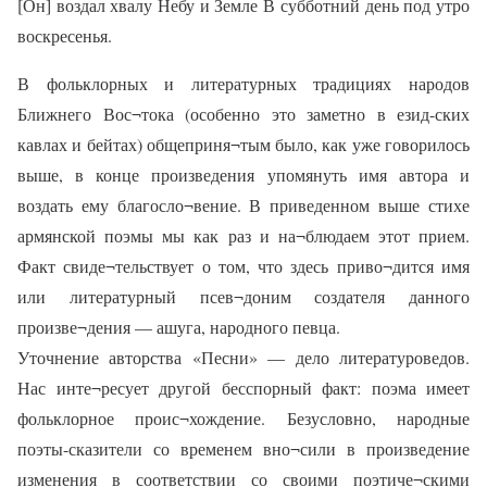
[Он] воздал хвалу Небу и Земле В субботний день под утро
воскресенья.
В фольклорных и литературных традициях народов
Ближнего Вос¬тока (особенно это заметно в езид-ских
кавлах и бейтах) общеприня¬тым было, как уже говорилось
выше, в конце произведения упомянуть имя автора и
воздать ему благосло¬вение. В приведенном выше стихе
армянской поэмы мы как раз и на¬блюдаем этот прием.
Факт свиде¬тельствует о том, что здесь приво¬дится имя
или литературный псев¬доним создателя данного
произве¬дения — ашуга, народного певца.
Уточнение авторства «Песни» — дело литературоведов.
Нас инте¬ресует другой бесспорный факт: поэма имеет
фольклорное проис¬хождение. Безусловно, народные
поэты-сказители со временем вно¬сили в произведение
изменения в соответствии со своими поэтиче¬скими