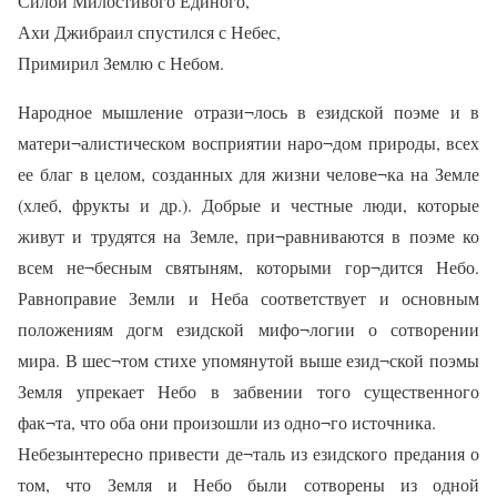
Силой Милостивого Единого,
Ахи Джибраил спустился с Небес,
Примирил Землю с Небом.
Народное мышление отрази¬лось в езидской поэме и в
матери¬алистическом восприятии наро¬дом природы, всех
ее благ в целом, созданных для жизни челове¬ка на Земле
(хлеб, фрукты и др.). Добрые и честные люди, которые
живут и трудятся на Земле, при¬равниваются в поэме ко
всем не¬бесным святыням, которыми гор¬дится Небо.
Равноправие Земли и Неба соответствует и основным
положениям догм езидской мифо¬логии о сотворении
мира. В шес¬том стихе упомянутой выше езид¬ской поэмы
Земля упрекает Небо в забвении того существенного
фак¬та, что оба они произошли из одно¬го источника.
Небезынтересно привести де¬таль из езидского предания о
том, что Земля и Небо были сотворены из одной