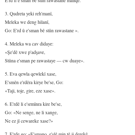
E'rd fl e'sman bê stûn rawastane maliqe.
3. Qudreta yeki reh'manî,
Meleka we deng hilanî,
Go: E'rd û e'sman bê stûn rawastane ».
4. Meleka wa cav didaye:
«Şe'dê xwe p'adşave,
Stûna e'sman pe rawastaye — cw duaye».
5. Eva qewla qewlekî xase,
E'smên e'rdêra kirye be'se, Go:
«Taji, toje, gire, eze xase».
6. E'rdê li e'srmînra kire be'se,
Go: «Ne senge, ne li xange,
Ne ez jî cewareke xase?»
7. E'rde go: «E'smano, e'slê min tê ji derekê,