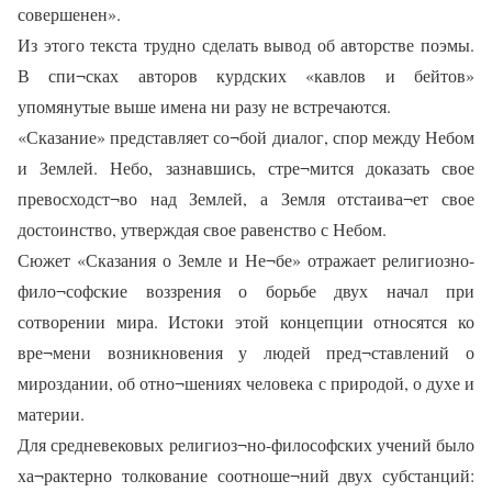
совершенен».
Из этого текста трудно сделать вывод об авторстве поэмы.
В спи¬сках авторов курдских «кавлов и бейтов»
упомянутые выше имена ни разу не встречаются.
«Сказание» представляет со¬бой диалог, спор между Небом
и Землей. Небо, зазнавшись, стре¬мится доказать свое
превосходст¬во над Землей, а Земля отстаива¬ет свое
достоинство, утверждая свое равенство с Небом.
Сюжет «Сказания о Земле и Не¬бе» отражает религиозно-
фило¬софские воззрения о борьбе двух начал при
сотворении мира. Истоки этой концепции относятся ко
вре¬мени возникновения у людей пред¬ставлений о
мироздании, об отно¬шениях человека с природой, о духе и
материи.
Для средневековых религиоз¬но-философских учений было
ха¬рактерно толкование соотноше¬ний двух субстанций: