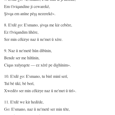
Em t'iviqandine ji cewarekê,
Şivqa em anîne pêşş nezerekê».
8. E'rdê go: E'smano, şivqa me kir cebêre,
Ez t'lviqandim lihêre,
Ser min cêkirye naz û ne'met û xêre.
9. Naz û ne'metê hûn dibînin,
Bende ser me hiltînin,
Ciqas xulyeqete — ez xêrê pe dighînim».
10. E'rdê go: E'smano, tu birê minî serî,
Tuî bê tikî, bê berî,
Xwedêo ser min cêkirye naz û ne'met û tirî».
11. E'rdê we kir hedêde,
Go: E'smano, naz û ne'metê ser min tête,