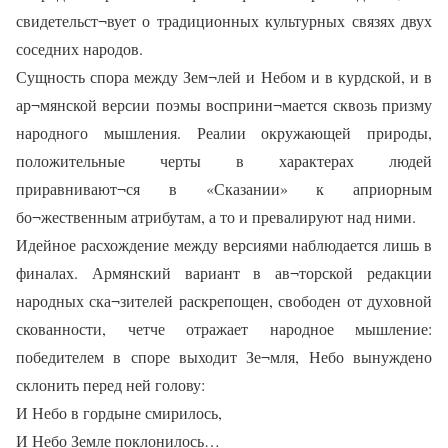
свидетельст¬вует о традиционных культурных связях двух
соседних народов.
Сущность спора между Зем¬лей и Небом и в курдской, и в
ар¬мянской версии поэмы восприни¬мается сквозь призму
народного мышления. Реалии окружающей природы,
положительные черты в характерах людей
приравнивают¬ся в «Сказании» к априорным
бо¬жественным атрибутам, а то и превалируют над ними.
Идейное расхождение между версиями наблюдается лишь в
финалах. Армянский вариант в ав¬торской редакции
народных ска¬зителей раскрепощен, свободен от духовной
скованности, четче отражает народное мышление:
победителем в споре выходит Зе¬мля, Небо вынуждено
склонить перед ней голову:
И Небо в гордыне смирилось,
И Небо Земле поклонилось…