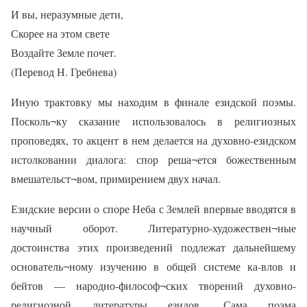
И вы, неразумные дети,
Скорее на этом свете
Воздайте Земле почет.
(Перевод Н. Гребнева)
Иную трактовку мы находим в финале езидской поэмы.
Посколь¬ку сказание использовалось в религиозных
проповедях, то акцент в нем делается на духовно-езидском
истолковании диалога: спор реша¬ется божественным
вмешательст¬вом, примирением двух начал.
Езидские версии о споре Неба с Землей впервые вводятся в
научный оборот. Литературно-художествен¬ные
достоинства этих произведений подлежат дальнейшему
основатель¬ному изучению в общей системе ка-влов и
бейтов — народно-философ¬ских творений духовно-
религиозной литературы езидов. Сама поэма