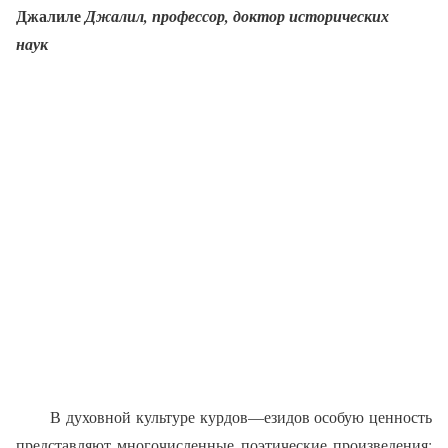
Джалиле
Джалил
,
профессор
,
доктор
исторических
наук
В
духовной
культуре
курдов
—
езидов
особую
ценность
предста­вляют
многочисленные
поэтиче­ские
произведения
: