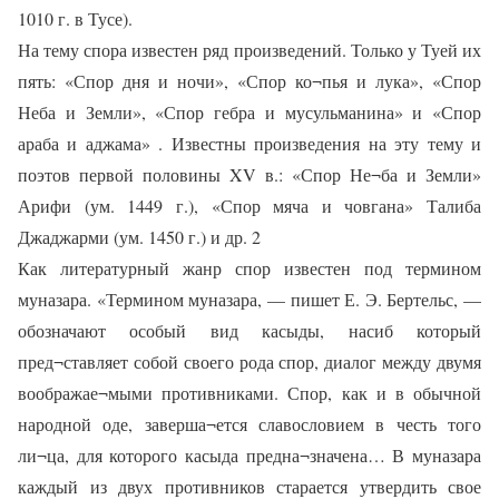
1010 г. в Тусе).
На тему спора известен ряд произведений. Только у Туей их
пять: «Спор дня и ночи», «Спор ко¬пья и лука», «Спор
Неба и Земли», «Спор гебра и мусульманина» и «Спор
араба и аджама» . Известны произведения на эту тему и
поэтов первой половины XV в.: «Спор Не¬ба и Земли»
Арифи (ум. 1449 г.), «Спор мяча и човгана» Талиба
Джаджарми (ум. 1450 г.) и др. 2
Как литературный жанр спор известен под термином
муназара. «Термином муназара, — пишет Е. Э. Бертельс, —
обозначают особый вид касыды, насиб который
пред¬ставляет собой своего рода спор, диалог между двумя
воображае¬мыми противниками. Спор, как и в обычной
народной оде, заверша¬ется славословием в честь того
ли¬ца, для которого касыда предна¬значена… В муназара
каждый из двух противников старается утвердить свое