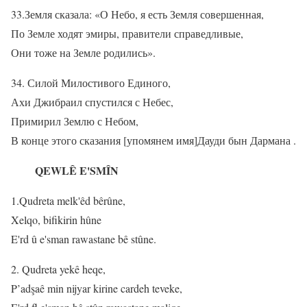
33.Земля сказала: «О Небо, я есть Земля совершенная,
По Земле ходят эмиры, правители справедливые,
Они тоже на Земле родились».
34. Силой Милостивого Единого,
Ахи Джибраил спустился с Небес,
Примирил Землю с Небом,
В конце этого сказания [упомянем имя]Дауди бын Дармана .
QEWLÊ E'SMÎN
1.Qudreta melk'êd bêrûne,
Xelqo, bifikirin hûne
E'rd û e'sman rawastane bê stûne.
2. Qudreta yekê heqe,
P’adşaê min nijyar kirine cardeh teveke,