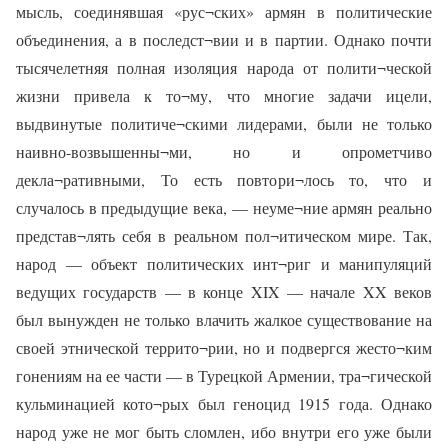
мысль, соединявшая «рус¬ских» армян в политические
объединения, а в последст¬вии и в партии. Однако почти
тысячелетняя полная изоляция народа от полити¬ческой
жизни привела к то¬му, что многие задачи ицели,
выдвинутые политиче¬скими лидерами, были не только
наивно-возвышенны¬ми, но и опрометчиво
декла¬ративными, То есть повтори¬лось то, что и
случалось в предыдущие века, — неуме¬ние армян реально
представ¬лять себя в реальном пол¬итическом мире. Так,
народ — объект политических инт¬риг и манипуляций
ведущих государств — в конце XIX — начале XX веков
был вынужден не только влачить жалкое существование на
своей этнической террито¬рии, но и подвергся жесто¬ким
гонениям на ее части — в Турецкой Армении, тра¬гической
кульминацией кото¬рых был геноцид 1915 года. Однако
народ уже не мог быть сломлен, ибо внутри его уже были