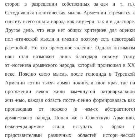
сторон в разрешении собственных за¬дач и т. п.).
Сегодняшняя политическая мысль Арме¬нии стремится к
синтезу всего опыта народа как внут¬ри, так и в диаспоре.
Другое дело, что еще нет общих критериев для оценки
пол¬итической мысли и именно поэтому есть некоторый
раз¬нобой, Но это временное явление. Однако оптимизм
наш стал возможен лишь благодаря новому этапу
эт¬ногенеза армянского народа, который произошел в XX
веке. Поясню свою мысль, после геноцида в Турецкой
Армении сотни тысяч армян покинули свои края, где на
протяжении веков жили зам¬кнутой патриархальной
жиз¬нью, каждая область посте¬пенно формировалась как
производная от некоего (в чем-то абстрактного)
армян¬ского народа, Попав же в Советскую Армению,
бежен¬цы-армяне стали вступать в браки с
представителями различных областей истори¬ческой