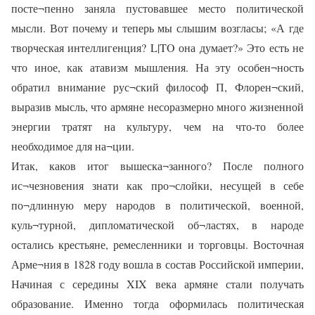
посте¬пенно заняла пустовавшее место политической
мысли. Вот почему и теперь мы слышим возгласы; «А где
творческая интеллигенция? L|TO она думает?» Это есть не
что иное, как атавизм мышления. На эту особен¬ность
обратил внимание рус¬ский философ П, Флорен¬ский,
выразив мысль, что армяне несоразмерно много жизненной
энергии тратят на культуру, чем на что-то более
необходимое для на¬ции.
Итак, каков итог вышеска¬занного? После полного
ис¬чезновения знати как про¬слойки, несущей в себе
по¬длинную меру народов в политической, военной,
куль¬турной, дипломатической об¬ластях, в народе
остались крестьяне, ремесленники и торговцы. Восточная
Арме¬ния в 1828 году вошла в состав Российской империи,
Начиная с середины XIX века армяне стали получать
образование. Именно тогда оформилась политическая