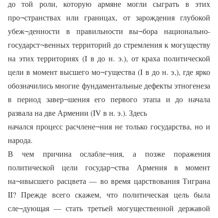
до той роли, которую армяне могли сыграть в этих
про¬странствах или границах, от зарождения глубокой
убеж¬денности в правильности вы¬бора национально-
государст¬венных территорий до стремления к могуществу
на этих территориях (I в до н. э.), от краха политической
цели в момент высшего мо¬гущества (I в до н. э,), где ярко
обозначились многие фундаментальные дефекты этногенеза
в период завер¬шения его первого этапа и до начала
развала на две Армении (IV в н. э.). Здесь
начался процесс расчлене¬ния не только государства, но и
народа.
В чем причина ослабле¬ния, а позже поражения
политической цели государ¬ства Армения в момент
на¬ивысшего расцвета — во время царствования Тиграна
II? Прежде всего скажем, что политическая цель была
сле¬дующая — стать третьей могущественной державой