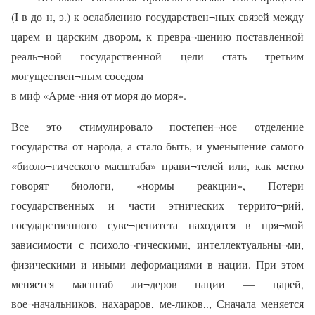
(I в до н, э.) к ослаблению государствен¬ных связей между
царем и царским двором, к превра¬щению поставленной
реаль¬ной государственной цели стать третьим
могуществен¬ным соседом
в миф «Арме¬ния от моря до моря».
Все это стимулировало постепен¬ное отделение
государства от народа, а стало быть, и уменьшение самого
«биоло¬гического масштаба» прави¬телей или, как метко
говорят биологи, «нормы реакции», Потери
государственных и части этнических террито¬рий,
государственного суве¬ренитета находятся в пря¬мой
зависимости с психоло¬гическими, интеллектуальны¬ми,
физическими и иными деформациями в нации. При этом
меняется масштаб ли¬деров нации — царей,
вое¬начальников, нахараров, ме-ликов,., Сначала меняется