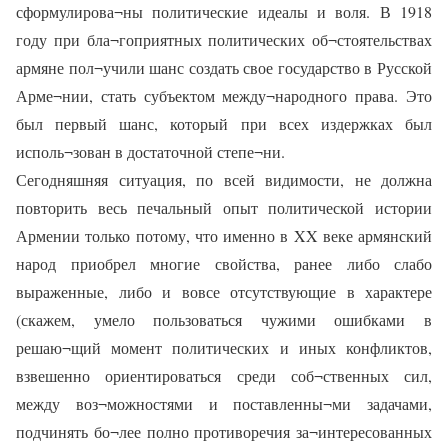
сформулирова¬ны политические идеалы и воля. В 1918
году при бла¬гоприятных политических об¬стоятельствах
армяне пол¬учили шанс создать свое государство в Русской
Арме¬нии, стать субъектом между¬народного права. Это
был первый шанс, который при всех издержках был
исполь¬зован в достаточной степе¬ни.
Сегодняшняя ситуация, по всей видимости, не должна
повторить весь печальный опыт политической истории
Армении только потому, что именно в XX веке армянский
народ приобрел многие свойства, ранее либо слабо
выраженные, либо и вовсе отсутствующие в характере
(скажем, умело пользоваться чужими ошибками в
решаю¬щий момент политических и иных конфликтов,
взвешенно ориентироваться среди соб¬ственных сил,
между воз¬можностями и поставленны¬ми задачами,
подчинять бо¬лее полно противоречия за¬интересованных