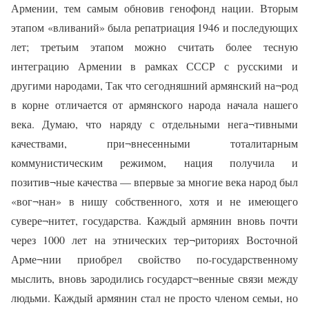
Армении, тем самым обновив генофонд нации. Вторым
этапом «вливаний» была репатриация 1946 и последующих
лет; третьим этапом можно считать более тесную
интеграцию Армении в рамках СССР с русскими и
другими народами, Так что сегодняшний армянский на¬род
в корне отличается от армянского народа начала нашего
века. Думаю, что наряду с отдельными нега¬тивными
качествами, при¬внесенными тоталитарным
коммунистическим режимом, нация получила и
позитив¬ные качества — впервые за многие века народ был
«вог¬нан» в нишу собственного, хотя и не имеющего
сувере¬нитет, государства. Каждый армянин вновь почти
через 1000 лет на этнических тер¬риториях Восточной
Арме¬нии приобрел свойство по-государственному
мыслить, вновь зародились государст¬венные связи между
людьми. Каждый армянин стал не просто членом семьи, но