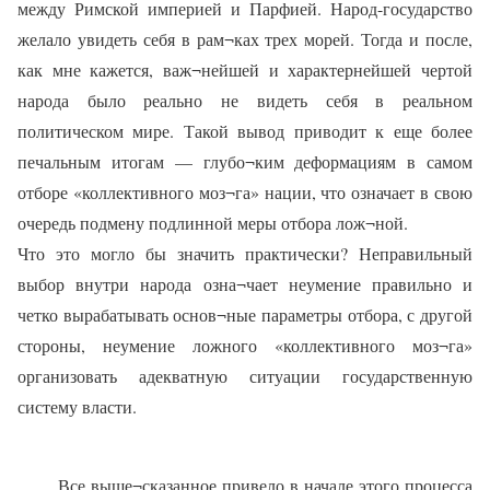
между Римской империей и Парфией. Народ-государство
желало увидеть себя в рам¬ках трех морей. Тогда и после,
как мне кажется, важ¬нейшей и характернейшей чертой
народа было реально не видеть себя в реальном
политическом мире. Такой вывод приводит к еще более
печальным итогам — глубо¬ким деформациям в самом
отборе «коллективного моз¬га» нации, что означает в свою
очередь подмену подлинной меры отбора лож¬ной.
Что это могло бы значить практически? Неправильный
выбор внутри народа озна¬чает неумение правильно и
четко вырабатывать основ¬ные параметры отбора, с другой
стороны, неумение ложного «коллективного моз¬га»
организовать адекватную ситуации государственную
систему власти.
Все выше¬сказанное привело в начале этого процесса