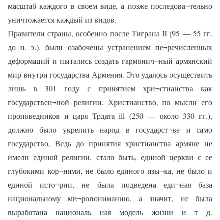
масштаб каждого в своем виде, а позже последова¬тельно
уничтожается каждый из видов.
Правители страны, особенно после Тиграна II (95 — 55 гг.
до н. э.). были озабочены устранением пе¬речисленных
деформаций и пытались создать гармонич¬ный армянский
мир внутри государства Армения. Это удалось осуществить
лишь в 301 году с принятием хри¬стианства как
государствен¬ной религии. Христианство, по мысли его
проповедников и царя Трдата ill (250 — около 330 гг.),
должно было укрепить народ в государст¬ве и само
государство, Ведь до принятия христианства армяне не
имели единой религии, стало быть, единой церкви с ее
глубокими кор¬нями, не было единого язы¬ка, не было и
единой исто¬рии, не была подведена еди¬ная база
национальному ми¬ропониманию, а значит, не была
выработана националь ная модель жизни и т д.