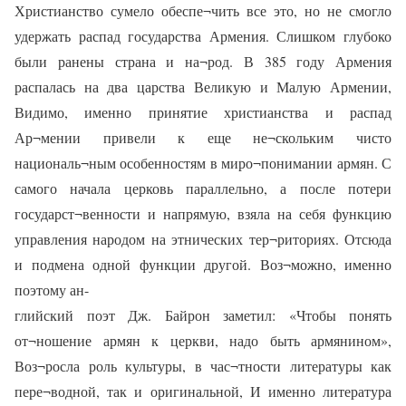
Христианство сумело обеспе¬чить все это, но не смогло
удержать распад государства Армения. Слишком глубоко
были ранены страна и на¬род. В 385 году Армения
распалась на два царства Великую и Малую Армении,
Видимо, именно принятие христианства и распад
Ар¬мении привели к еще не¬скольким чисто
националь¬ным особенностям в миро¬понимании армян. С
самого начала церковь параллельно, а после потери
государст¬венности и напрямую, взяла на себя функцию
управления народом на этнических тер¬риториях. Отсюда
и подмена одной функции другой. Воз¬можно, именно
поэтому ан-
глийский поэт Дж. Байрон заметил: «Чтобы понять
от¬ношение армян к церкви, надо быть армянином»,
Воз¬росла роль культуры, в час¬тности литературы как
пере¬водной, так и оригинальной, И именно литература