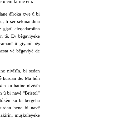
e û em kirine em.
ane dîroka xwe û bi
, li ser sekinandina
giştî, eleqedarbûna
wan tê. Ev bêgaviyeke
ramanî û giyanî pêş
hesta vê bêgaviyê de
e nivîsîn, bi sedan
atê kurdan de. Ma hûn
ûkên ku hatine nivîsîn
n û bi navê “Bristol”
rtûkên ku bi bergeha
kurdan hene bi navê
dakirin, muşkuleyeke