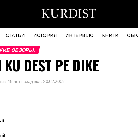
СТАТЬИ
ИСТОРИЯ
ИНТЕРВЬЮ
КНИГИ
ОБР
КИЕ ОБЗОРЫ.
I KU DEST PE DIKE
ный
18 лет назад
вкл .
20.02.2008
Nû
mil