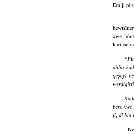
Em ji pirt
Pirtûk j
hewîsîner
xwe bûne
kurtase d
“
Pi
didin kad
qeşayî h
werdigirt
Kadro ga
berê xwe 
jî, di bin
Nivîskar