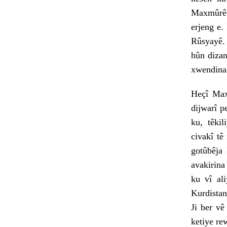
Maxmûrê 
erjeng e.
Rûsyayê. 
hûn dizan
xwendina 
Heçî Max
dijwarî p
ku, têki
civakî tê
gotûbêja 
avakirina 
ku vî al
Kurdistan
Ji ber vê
ketiye re