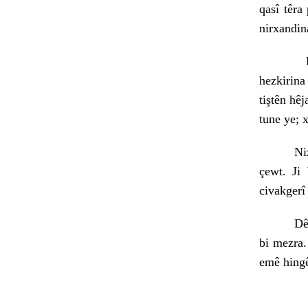
qasî têra
nirxandin
Di vê pi
hezkirina
tiştên hêj
tune ye; 
Nizamettî
çewt. Ji 
civakgerî
Dê dîrok
bi mezra.
emê hingê