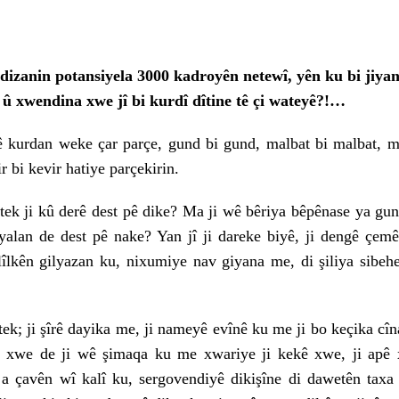
izanin potansiyela 3000 kadroyên netewî, yên ku bi jiya
 û xwendina xwe jî bi kurdî dîtine tê çi wateyê?!…
 kurdan weke çar parçe, gund bi gund, malbat bi malbat, me
r bi kevir hatiye parçekirin.
ji kû derê dest pê dike? Ma ji wê bêriya bêpênase ya gun
yalan de dest pê nake? Yan jî ji dareke biyê, ji dengê çemê
îlkên gilyazan ku, nixumiye nav giyana me, di şiliya sibehe
ji şîrê dayika me, ji nameyê evînê ku me ji bo keçika cînar
ya xwe de ji wê şimaqa ku me xwariye ji kekê xwe, ji apê 
a çavên wî kalî ku, sergovendiyê dikişîne di dawetên taxa