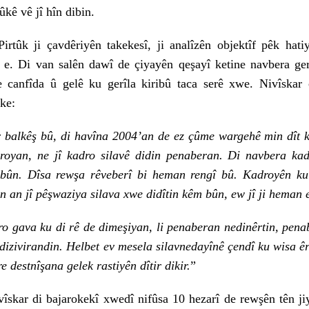
ûkê vê jî hîn dibin.
i çavdêriyên takekesî, ji analîzên objektîf pêk hatiyê
 e. Di van salên dawî de çiyayên qeşayî ketine navbera ger
 canfîda û gelê ku gerîla kiribû taca serê xwe. Nivîskar
ike:
r balkêş bû, di havîna 2004’an de ez çûme wargehê min dît k
royan, ne jî kadro silavê didin penaberan. Di navbera ka
ebûn. Dîsa rewşa rêveberî bi heman rengî bû. Kadroyên ku 
in an jî pêşwaziya silava xwe didîtin kêm bûn, ew jî ji heman e
va ku di rê de dimeşiyan, li penaberan nedinêrtin, penabe
dizivirandin. Helbet ev mesela silavnedayînê çendî ku wisa 
 re destnîşana gelek rastiyên dîtir dikir.
”
 di bajarokekî xwedî nifûsa 10 hezarî de rewşên tên jiya