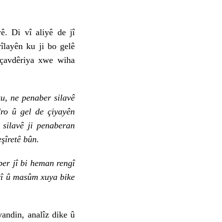
. Di vî aliyê de jî
îlayên ku ji bo gelê
 çavdêriya xwe wiha
u, ne penaber silavê
dro û gel de çiyayên
silavê ji penaberan
şîretê bûn.
r jî bi heman rengî
êrî û masûm xuya bike
ndin, analîz dike û