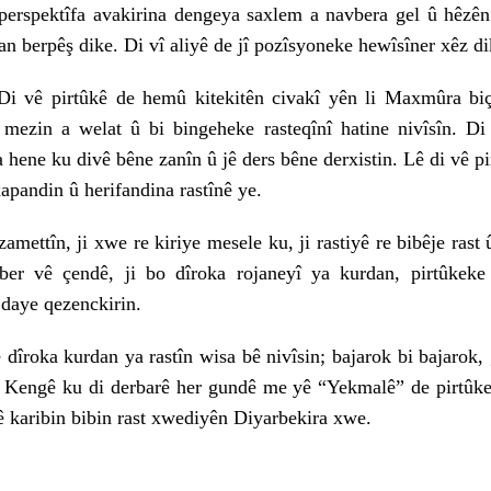
 perspektîfa avakirina dengeya saxlem a navbera gel û hêzê
an berpêş dike. Di vî aliyê de jî pozîsyoneke hewîsîner xêz di
rtûkê de hemû kitekitên civakî yên li Maxmûra biçûk
 mezin a welat û bi bingeheke rasteqînî hatine nivîsîn. Di
a hene ku divê bêne zanîn û jê ders bêne derxistin. Lê di vê pi
xapandin û herifandina rastînê ye.
n, ji xwe re kiriye mesele ku, ji rastiyê re bibêje rast û 
ber vê çendê, ji bo dîroka rojaneyî ya kurdan, pirtûkeke 
 daye qezenckirin.
a kurdan ya rastîn wisa bê nivîsin; bajarok bi bajarok, 
 Kengê ku di derbarê her gundê me yê “Yekmalê” de pirtûke
 karibin bibin rast xwediyên Diyarbekira xwe.