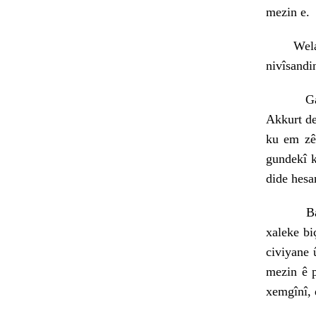
mezin e.
Welatek 
nivîsandi
Gava ku 
Akkurt de
ku em zêd
gundekî k
dide hesa
Bajarokê
xaleke bi
civiyane 
mezin ê p
xemgînî,