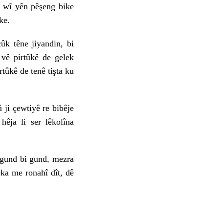
n wî yên pêşeng bike
ke.
 têne jiyandin, bi
 vê pirtûkê de gelek
rtûkê de tenê tişta ku
ji çewtiyê re bibêje
hêja li ser lêkolîna
gund bi gund, mezra
ka me ronahî dît, dê