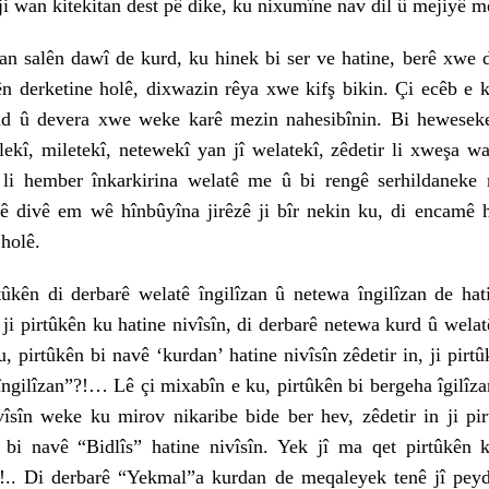
ji wan kitekitan dest pê dike, ku nixumîne nav dil û mejiyê m
alên dawî de kurd, ku hinek bi ser ve hatine, berê xwe d
 derketine holê, dixwazin rêya xwe kifş bikin. Çi ecêb e ku
nd û devera xwe weke karê mezin nahesibînin. Bi heweseke 
lekî, miletekî, netewekî yan jî welatekî, zêdetir li xweşa 
 li hember înkarkirina welatê me û bi rengê serhildaneke 
ê divê em wê hînbûyîna jirêzê ji bîr nekin ku, di encamê 
 holê.
 di derbarê welatê îngilîzan û netewa îngilîzan de hatin
n ji pirtûkên ku hatine nivîsîn, di derbarê netewa kurd û wel
u, pirtûkên bi navê ‘kurdan’ hatine nivîsîn zêdetir in, ji pirt
îngilîzan”?!… Lê çi mixabîn e ku, pirtûkên bi bergeha îgilîza
vîsîn weke ku mirov nikaribe bide ber hev, zêdetir in ji pi
 bi navê “Bidlîs” hatine nivîsîn. Yek jî ma qet pirtûkên 
!.. Di derbarê “Yekmal”a kurdan de meqaleyek tenê jî pey