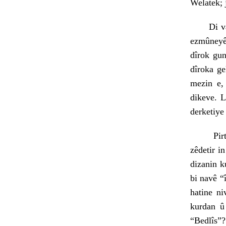
Welatek; 
Di van s
ezmûneyên
dîrok gu
dîroka ge
mezin e,
dikeve. L
derketiye
Pirtûkên
zêdetir i
dizanin k
bi navê “
hatine ni
kurdan û
“Bedlîs”?