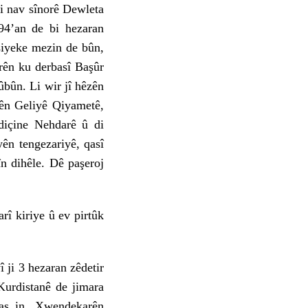
 nav sînorê Dewleta
94’an de bi hezaran
siyeke mezin de bûn,
rên ku derbasî Başûr
ûbûn. Li wir jî hêzên
tên Geliyê Qiyametê,
 diçine Nehdarê û di
ên tengezariyê, qasî
n dihêle. Dê paşeroj
 kiriye û ev pirtûk
ji 3 hezaran zêdetir
urdistanê de jimara
qas in. Xwendekarên