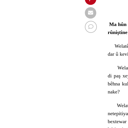
Ma hûn d
rûniştine
Welatê
dar û kevi
Welatek 
di paş xe
bêhna kul
nake?
Welatek; 
netepiti
bextewar 