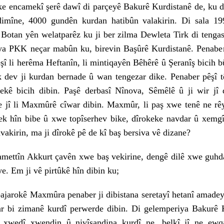
amekî şerê dawî di parçeyê Bakurê Kurdistanê de, ku di
dimîne, 4000 gundên kurdan hatibûn valakirin. Di sala 19
Botan yên welatparêz ku ji ber zilma Dewleta Tirk di tenga
iya PKK neçar mabûn ku, birevin Başûrê Kurdistanê. Penabe
şî li herêma Heftanîn, li mintiqayên Bêhêrê û Şeranîş bicih b
rk dev ji kurdan bernade û wan tengezar dike. Penaber pêşî 
ekê bicih dibin. Paşê derbasî Nînova, Sêmêlê û ji wir jî
 jî li Maxmûrê cîwar dibin. Maxmûr, li paş xwe tenê ne rêy
k hîn bibe û xwe topîserhev bike, dîrokeke navdar û xemgî
vakirin, ma ji dîrokê pê de kî baş bersiva vê dizane?
în Akkurt çavên xwe baş vekirine, dengê dilê xwe guhdarî
ye. Em ji vê pirtûkê hîn dibin ku;
kê Maxmûra penaber ji dibistana seretayî hetanî amadeyî 
r bi zimanê kurdî perwerde dibin. Di gelemperiya Bakurê K
 xwedî xwendin û nivîsandina kurdî ne, belkî jî ne ew