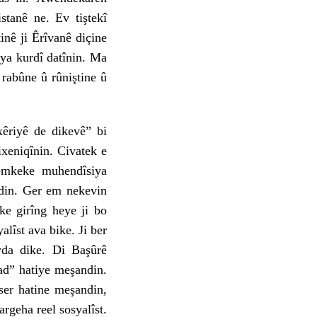
tanê ne. Ev tiştekî
inê ji Êrîvanê diçine
ya kurdî datînin. Ma
 rabûne û rûniştine û
êriyê de dikevê” bi
ixeniqînin. Civatek e
çemkeke muhendîsiya
ndin. Ger em nekevin
ke girîng heye ji bo
alîst ava bike. Ji ber
yda dike. Di Başûrê
ad” hatiye meşandin.
ser hatine meşandin,
rgeha reel sosyalîst.