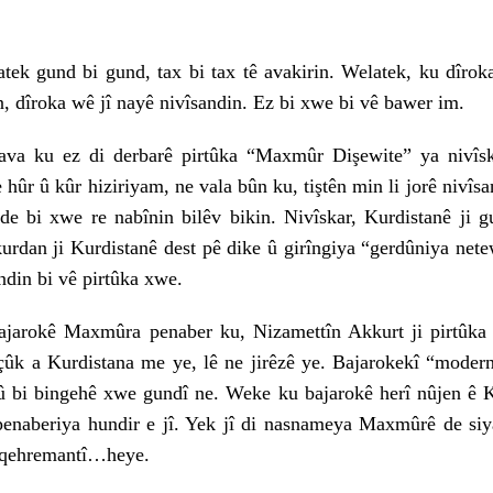
gund bi gund, tax bi tax tê avakirin. Welatek, ku dîrok
n, dîroka wê jî nayê nivîsandin. Ez bi xwe bi vê bawer im.
ez di derbarê pirtûka “Maxmûr Dişewite” ya nivîska
 hûr û kûr hiziriyam, ne vala bûn ku, tiştên min li jorê nivîsa
e bi xwe re nabînin bilêv bikin. Nivîskar, Kurdistanê ji 
urdan ji Kurdistanê dest pê dike û girîngiya “gerdûniya net
ndin bi vê pirtûka xwe.
 Maxmûra penaber ku, Nizamettîn Akkurt ji pirtûka xw
çûk a Kurdistana me ye, lê ne jirêzê ye. Bajarokekî “modern
û bi bingehê xwe gundî ne. Weke ku bajarokê herî nûjen ê K
enaberiya hundir e jî. Yek jî di nasnameya Maxmûrê de siy
 qehremantî…heye.