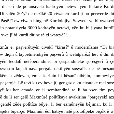
di serî de potansiyela kadroyên netewî yên Bakurê Kurdis
 Di salên 30’yî de nêzîkê 20 ciwanên kurd ji bo perwerde dît
Paşê jî ew ciwan bingehê Kurdolojiya Sovyetê ya bi xweseri
in potansiyela 3000 kadroyên netewî, yên ku bi jiyana kurdî
xwe jî bi kurdî dîtine tê çi wateyê?!…
mûr e, paşverûtiyên civakî “kirasî” û modernîzma “Di bix
ev diçin û taybetmendiyên paşverû û welatparêzî hev û din d
liyên feodalî netêperandine, bi çespandineke şoreşgerî û 
 xwestin ku, di nava pergala têkiliyên sosyalîst de bê meşa
kêm û zêdeyan, em ê karibin bi hêsanî bibêjin, komheviye
paşerojê. Lê tevî ku ev heye jî, gengaz e ku civateke reel sosy
iyê ku her amade ye ji şemitandinê re li ba xwe tim pe
ê de li ser gelê Maxmûrê polîtîkaya avakirina “parçeyekî az
 çendê zêde polîtîze bûye. Ji ber ezmûneyên bêjimar, ku li 
wşeka biparçe. Maxmûr, êdî hatiye halê prototîpeke biçûk ê wa