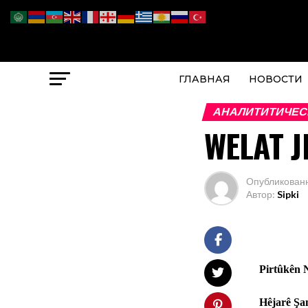
ГЛАВНАЯ
НОВОСТИ
АНАЛИТИТИЧЕС
WELAT J
Опубликован
Автор:
Sipki
Pirtûkên 
Hêjarê Şa