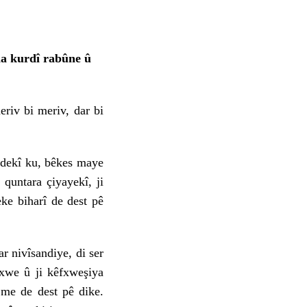
na kurdî rabûne û
riv bi meriv, dar bi
dekî ku, bêkes maye
 quntara çiyayekî, ji
ke biharî de dest pê
 nivîsandiye, di ser
xwe û ji kêfxweşiya
 me de dest pê dike.