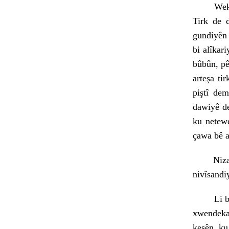
Weke enc
Tirk de 
gundiyên 
bi alîkar
bûbûn, pê
arteşa ti
piştî dem
dawiyê de
ku netewe
çawa bê a
Nizamett
nivîsandi
Li bajaro
xwendeka
kesên ku