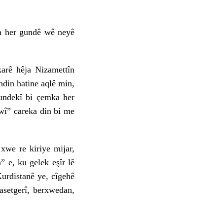
a her gundê wê neyê
rê hêja Nizamettîn
ndin hatine aqlê min,
gundekî bi çemka her
ewî” careka din bi me
e re kiriye mijar,
” e, ku gelek eşîr lê
urdistanê ye, cîgehê
asetgerî, berxwedan,