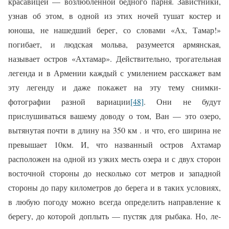
красавицей — возлюбленной бедного парня. Завистники,
узнав об этом, в одной из этих ночей тушат костер и
юноша, не нашедший берег, со словами «Ах, Та­мар!»
погибает, и людская мольва, разумеется армянская,
называет остров «Ахтамар». Действительно, трогательная
легенда и в Армении каждый с уми­лением расскажет вам
эту легенду и даже покажет на эту тему снимки-
фотографии разной вариации
[48]
. Они не будут
прислушиваться вашему доводу о том, Ван — это озеро,
вытянутая почти в длину на 350 км . и что, его ширина не
превышает 10км. И, что названный остров Ахтамар
расположен на одной из узких месть озера и с двух сторон
восточной стороны до несколько сот метров и западной
стороны до пару километров до берега и в таких условиях,
в любую погоду можно всегда определить направление к
берегу, до которой доплыть — пустяк для рыбака.
Но, ле­