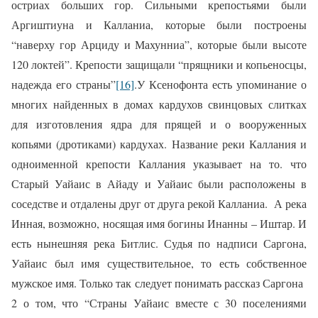
остриах больших гор. Сильными крепостьями были
Аргиштиуна и Калланиа, которые были построены
“наверху гор Арциду и Махунниа”, которые были высоте
120 локтей”. Крепости защищали “прящники и копьеносцы,
надежда его страны”
[16]
.
У Ксенофонта есть упоминание о
многих найденных в домах кардухов свинцовых слитках
для изготовления ядра для прящей и о вооруженных
копьями (дротиками) кардухах. Название реки Каллания и
одноименной крепости Каллания указывает на то. что
Старый Уайаис в Айаду и Уайаис были расположены в
соседстве и отдалены друг от друга рекой Калланиа. А река
Инная, возможно, носящая имя богины Инанны – Иштар. И
есть нынешняя река Битлис. Судья по надписи Саргона,
Уайаис был имя существительное, то есть собственное
мужское имя. Только так следует понимать рассказ Саргона
2 о том, что “Страны Уайаис вместе с 30 поселениями