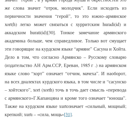
же слова значит “отрок, молодчик”. Если исходить из
первичности значения “герой”, то это южно–армянское
xort(h) легко может связаться с хурритским huradi(id) и
аккадским hurati(id)[30]. Тонкое замечание армянского
академика больше, чем справедливое. Только вот смущает
эти говорящие на курдском языке “армяне” Сасуна и Хойта.
Дело в том, что согласно Армянско – Русскому словарю
(издательство АН Арм.ССР, Ереван, 1985 г .) на армянском
языке слово “хорт” означает “отчим, мачеха”. И наоборот,
на всех диалектах курдского языка, в том числе и “сасунско
– хойтского”, xort (xorth) точь в точь дает смысль «перевода
с армянского»Г.Капанцяна и кроме того означает “юноша”.
Также на курдском языке xurtозначает «сильный, мощный;
крепкий; xurtı
– «сила, мощь»
[31]
.