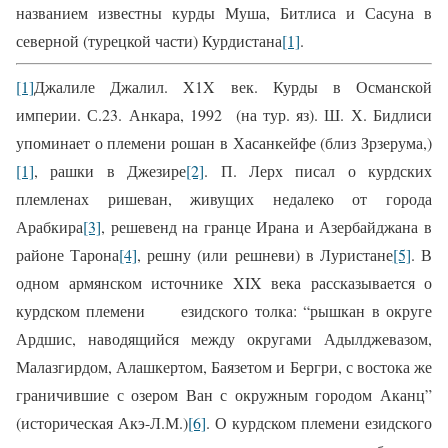
названием известны курды Муша, Битлиса и Сасуна в
северной (турецкой части) Курдистана
[1]
.
[1]
Джалиле Джалил. X1X век. Курды в Османской
империи. С.23. Анкара, 1992 (на тур. яз).
Ш. Х. Бидлиси
упоминает о племени рошан в Хасанкейфе (близ Зрзерума,)
[1]
, рашки в Джезире
[2]
. П. Лерх писал о курдских
племленах ришеван, живущих недалеко от города
Арабкира
[3]
, решевенд на гранце Ирана и Азербайджана в
районе Тарона
[4]
, решну (или решневи) в Луристане
[5]
.
В
одном армянском источнике XIX века рассказывается о
курдском племени езидского толка: “рышкан в округе
Ардшис, наводящийся между округами Адылджевазом,
Малазгирдом, Алашкертом, Баязетом и Бергри, с востока же
граничившие с озером Ван с окружным городом Аканц”
(историческая Акэ-Л.М.)
[6]
. О курдском племени езидского