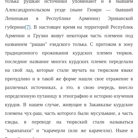
толька рушкан источники упоминают и в бывшем
Александропольском уезде (ныне Гюмри — бывший
Ленинакан в Республике Армении) Эриванской
губернии
[7]
. В настоящее время на территорий Республик
Армении и Грузии живут некоторая часть племени под
названием “рашан” езидского толька. С притоком в зону
традиционного проживания курдских племен тюрков,
последние название многих курдских племен переделали
на свой лад, которые стали звучать на тюркском языке
причудливо и в такой же форме нашли свое отражение в
различных источниках, а это, в свою очередь, внесло
определенную путаницу в этнографию и историю изучения
курдов. В нашем случае, живущие в Закавказье курдские
племена чух-раш, часть которого были мусульмане, а часть
езиды, в переводе на тюркский стали называться
“карапапахи” и “карачерли (или же карачелли). Ныне в