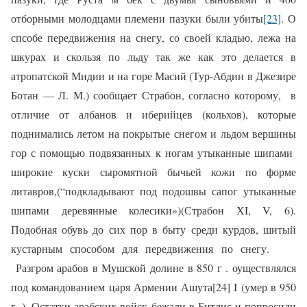
отборными молодцами племени пазуки были убиты
[23]
.
О
спсобе передвижения на снегу, со своей кладью, лежа на
шкурах и скользя по льду так же как это делается в
атропатской Мидии и на горе Масий (
Тур-Абдин в Джезире
Ботан — Л. М.
) сообщает Страбон
, согласно которому,
в
отличие от албанов и иберийцев (кольхов), которые
поднимались летом на покрытые снегом и льдом вершины
гор с помощью подвязанных к ногам утыканные шипами
широкие куски сыромятной бычьей кожи по форме
литавров,
(
“подкладывают под подошвы сапог утыканные
шипами деревянные колесики
»)
(Страбон ХI, V, 6).
Подобная обувь до сих пор в быту среди курдов, шитый
кустарным способом для передвижения по снегу.
Разгром арабов в Мушской долине в 850 г . оуществлялся
под командованием царя Армении Ашута[24] I (умер в 950
г .). Остатки арабских войск бежали в Битлис и попросили