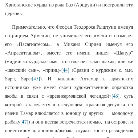
Христанские курды из рода Баз (Арцруни) и построили эту
церковь.
Примечательно, что Феофан Теодороса Рыштуни именуя
патрицием Армении, не упоминает его имени и называет
его «Пасагнатесом», а Михаил Сириец именуя его
«Апраситганом», вместе его имени пишет «Шапур”
(мидийско-курдское имя, что означает «сын шаха», или же
«шахский сын», «принц»
[44]
(Сравни с курдским с. м.и.
Sapir, Saper
[45]
).
И название Ахтамар в армянских
источниках уже имеет своей художественной обработка
якобы в связи с «древнеармянской легендой»
[46]
, суть
которой заключается в следующем: красивая девушка по
имени Тамар влюбляется в юношу (у других — молодому
рыбаку
[47]
) и они всегда встречаются ночью, на острове, и
ориентиром для юноши/рыбака служит костер разводимая