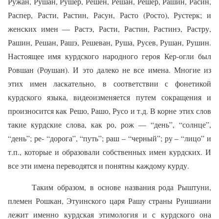
Ружан, Рушан, Рушер, Решен, Решан, Решер, Рашин, Расин,
Распер, Расти, Растин, Расун, Расто (Росто), Рустерк; и
женских имен — Растэ, Расти, Растин, Растинэ, Растру,
Рашин, Решан, Рашэ, Решеван, Руша, Русев, Рушан, Рушин.
Настоящее имя курдского народного героя Кер-огли был
Ровшан (Роушан). И это далеко не все имена. Многие из
этих имен ласкательно, в соответствии с фонетикой
курдского языка, видеоизменяется путем сокращения и
произносится как Решо, Рашо, Русо и т.д. В корне этих слов
такие курдские слова, как ро, рож — “день”, “солнце”,
“день”; ре- “дорога”, “путь”; раш – “черный”; ру – “лицо” и
т.п., которые и об­разовали собственных имен курдских. И
все эти имена переводятся и понятны каждому курду.
Таким образом,
в основе названия рода Рыштуни,
племен Рошкан, Этуинского царя Рашу страны Руишиани
лежит именно курдская этимология и с курдского она