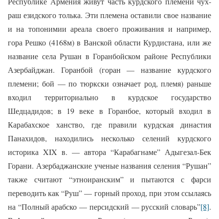
Республике Армения живут часть курдского племени чух-
раш езидского толька. Эти племена оставили свое название
и на топонимии ареала своего проживания и например,
гора Решко (4168м) в Ванской области Курдистана, или же
название села Рушан в Горанбойском районе Республики
Азербайджан. Горанбой (горан — на­звание курдского
племени; бой — по тюркски означает род, племя) раньше
входил террито­риально в курдское государство
Шедцадидов; в 19 веке в Горанбое, который вхо­дил в
Карабахское ханство, где правили курдская династия
Панахидов, находились несколько селений курдского
историка XIX в. — автора “Карабагнаме” Адыгезал-Бек
Горани. Азербаджанские ученые названия селения “Рушан”
также считают “этноиранским” и пытаются с фарси
переводить как “Руш” — горный проход, при этом ссылаясь
на “Полный арабско — персидский — русский словарь”
[8]
.