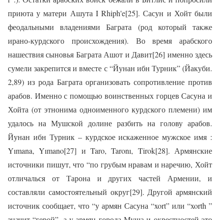
приюта у матери Ашута I Rhiph'e[25]. Сасун и Хойт были
феодальными владениями Баграта (род который также
ирано-курдского происхождения). Во время арабского
нашествия сыновья Баграта Ашот и Давит[26] именно здесь
сумели закрепится и вместе с “Йунан ибн Турник” (Йакуби.
2,89) из рода Баграта организовать сопротивление против
арабов. Именно с помощью воинственных горцев Сасуна и
Хойта (от этнонима одноименного курдского племени) им
удалось на Мушской долине разбить на голову арабов.
Йунан ибн Турник – курдское искаженное мужское имя :
Yımana, Yımano[27] и Taro, Taronı, Tirok[28]. Армянские
источники пишут, что “по грубым нравам и наречию, Хойт
отличалься от Тарона и других частей Армении, и
составляли самостоятельный округ[29]. Другой армянский
источник сообщает, что “у армян Сасуна “xort” или “xorth ”
значит “герой”, а у армян города Муша и окрестностей это