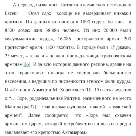
А перевод названия г. Битлиса в армянских источниках
Багеш – “Осел сдох” вообще не выдерживает никакой
критики.
По данным источника в 1890 году в Битлисе в
8300 домах жил 38.886 человек. Из них 20.000 были
мусульманские курды, 16.086 григорянских армян, 200
протестант армян, 1800 якобиты. В городе были 15 джами,
25 мечет, 4 текке и 4 церкви, принадлежащие григорянским
армянам
[36]
. И за всю историю данного региона, армяне на
этих территориях никогда не составляли большинство
населения, а ведущим по численности этносом были курды.
В «Истории Армении М. Хоренского (Ш ,15) есть сведения
о “… Зоре, родоначальнике Рштуни, назначенного на место
Маничахра
[37]
, главнокомандующим южной армянской
армией”. Далее сообщается, что «Зора был схвачен
армянским царем, который истребляет его и весь его род и
завладевает его крепостью Ахтамаром».