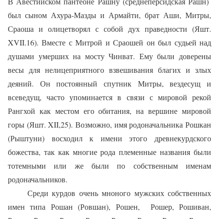
В Авестийском пантеоне Рашну (среднеперсидская Рашн)
был сыном Ахура-Мазды и Армайти, брат Аши, Митры,
Сраоша и олицетворял с собой дух праведности (Яшт.
XVII.16). Вместе с Митрой и Сраошей он был судьей над
душами умерших на мосту Чинват. Ему были доверены
весы для нелицеприятного взвешивания благих и злых
деяний. Он постоянный спутник Митры, вездесущ и
всеведущ, часто упоминается в связи с мировой рекой
Рангхой как местом его обитания, на вершине мировой
горы (Яшт. XII,25). Возможно, имя родоначальника Рошкан
(Рыштуни) восходил к имени этого древнекурдского
божества, так как многие рода племенные названия были
тотемными или же были по собственным именам
родоначальников.
Среди курдов очень мноного мужских собственных
имен типа Рошан (Ровшан), Рошен, Рошер, Рошиван,