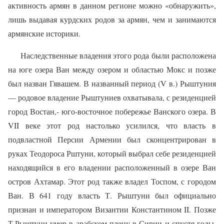
активность армян в данном регионе можно «обнаружить»,
лишь выдавая курдских родов за армян, чем и занимаются
армянские историки.
Наследственные владения этого рода были расположена
на юге озера Ван между озером и областью Мокс и позже
был назван Гявашем. В названный период (V в.) Рыштуния
— родовое владение Рыштуниев охватывала, с резиденцией
город Востан,- юго-восточное побережье Ванского озера. В
VII веке этот род настолько усилился, что власть в
подвластной Персии Армении был сконцен­трирован в
руках Теодороса Рштуни, который выбрал себе резиденцией
находящийся в его владении расположенный в озере Ван
остров Ахтамар. Этот род также владел Тоспом, с городом
Ван. В 641 году власть Т. Рыштуни был официально
признан и императором Византии Константином II. Позже
Т.Рыштуни умер в арабском плену в Сирии и спустя годы,