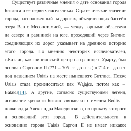
Существует различные мнения о дате основания города
Битлиса и ее первых насельниках. Стратегическое значение
города, расположенный на дорогах, объединяющих бассейн
озера Ван с Месопотамией, — между горными областями
на севере и равниной на юге, проходящий через Битлис
соединяющих их дорог указывает на древнюю историю
этого города. По мнению некоторых исследователей,
г.
Битлис, как шипионский центр на границе с Урарту, был
основан Саргоном II (721 – 705 гг. до н. э.) в 714 г . до н.э.
под названием Uaiais на месте нынешнего Битлиса. Позже
Uaiais стала произноситься как Wajajes, потом как –
Balales
[14]
.
А другие, согласно существующей легенд,
основание крепости Битлис связывают с именем
Bedlis
—
полководца Александра Македонского, по приказу которого
и основавший этот город. В действительности, к
основанию города
Uaiais Саргон II не имеет никакое