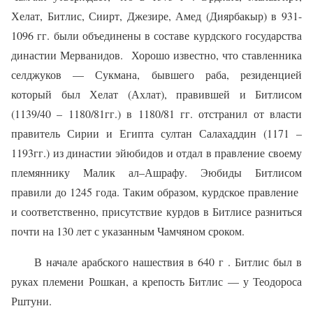
Хелат, Битлис, Сиирт, Джезире, Амед (Диярбакыр) в 931-
1096 гг. были объединены в составе курдского государства
династии Мерванидов.
Хорошо известно, что ставленника
селджуков — Сукмана, бывшего раба, резиденцией
который был
Хелат (
Ахлат
)
, правившей и Битлисом
(1139/40 – 1180/81гг.) в 1180/81 гг. отстранил от власти
правитель Сирии и Египта султан Салахаддин (1171 –
1193гг.) из династии эйюбидов и отдал в правление своему
племяннику Малик ал–Ашрафу. Эюбиды Битлисом
правили до 1245 года. Таким образом, курдское правление
и соответственно, присутствие курдов в Битлисе разниться
почти на 130 лет с указанным Чамчяном сроком.
В начале арабского нашествия в 640 г . Битлис был в
руках племени Рошкан, а крепость Битлис — у Теодороса
Рштуни.