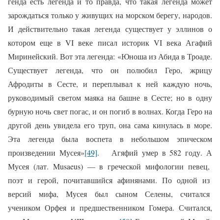
генда есть легенда и то правда, что такая легенда может
зарождаться только у живущих на морском берегу, народов.
И действительно такая легенда существует у эллинов о
котором еще в VI веке писал историк VI века Агафий
Миринейский. Вот эта легенда: «Юноша из Абида в Троаде.
Существует легенда, что он полюбил Геро, жрицу
Афродиты в Сесте, и переплывал к ней каждую ночь,
руково­димый светом маяка на башне в Сесте; но в одну
бурную ночь свет погас, и он погиб в волнах. Когда Геро на
другой день увидела его труп, она сама кинулась в море.
Эта легенда была воспета в небольшом эпическом
произведении Мусея»
[49]
. Агяфий умер в 582 году. А
Мусея (лат. Musaeus) — в греческой мифологии певец,
поэт и герой, почитавшийся афинянами. По одной из
версий мифа, Мусея был сыном Селены, считался
учеником Орфея и предшественником Гомера. Считался,