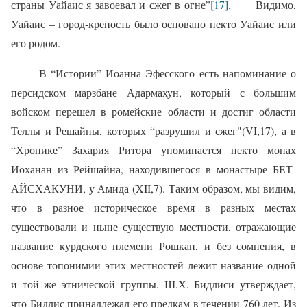
страны Уайаис я завоевал и сжег в огне”
[17]
.
Видимо,
Уайаис – город-крепость было основано некто Уайаис или
его родом.
В “Истории” Иоанна Эфесского есть напоминание о
персидском марзбане Адармахун, который с большим
войском перешел в ромейские области и достиг области
Теллы и Решайны, которых “разрушил и сжег"(VI,17), а в
“Хронике” Захария Ритора упоминается некто монах
Иоханан из Рейшайна, находившегося в монастыре БЕТ-
АЙСХАКУНИ, у Амида (XII,7). Таким образом, мы видим,
что в разное историческое время в разных местах
существовали и ныне существую местности, отражающие
название курдского племени Рошкан, и без сомнения, в
основе топонимии этих местностей лежит название одной
и той же этнической группы.
Ш.Х. Бидлиси утверждает,
что Бидлис принадлежал его предкам в течении 760 лет. Из