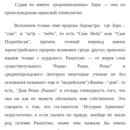
Судья по имени «родоначальника» Зоры — оно по
происхождению иранской этимологии.
Вспомним только имя пророка Зороастра, где Зоро –
“сын”, и “астр – “небо”, то есть “Сын Неба” или “Сын
Поднебесья”, причем, точный перевод имени
зороастрийского пророка возможен среди других иранских
языков только с курдского. Рыштуни — от корня слов
существительного “Рышо, Рашо, Решо” и
среднеперсидского (которую некоторые ученые не без
основания называют еще и "мидийским”) thauma –“дом”, то
есть, “Дом Решо (Рышо)” и отсюда очевидность того, что
она ни как не можеть обозначать имя собственное. Это
говорить о том, что соста­вители “Истории Армении”
недостаточно, а если сказать по правде, вообще не знали
род (племя) Рыштуни, иначе они назвали бы имена