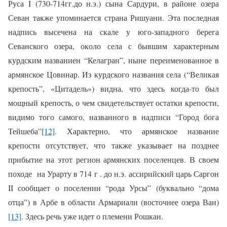
Руса I (730-714гг.до н.э.) сына Сардури, в районе озера
Севан также упоминается страна Ришуани. Эта последная
надпись высечена на скале у юго-западного берега
Севанского озера, ок­оло села с бывшим характерным
курдским названиен “Келагран”, ныне переиме­нованное в
армянское Цовинар. Из курдского названия села (“Великая
крепость”, «Цитадель») видна, что здесь когда-то был
мощный крепость, о чем свидетельствует остатки крепости,
ви­димо того самого, названного в надписи “Город бога
Тейшеба”
[12]
. Характерно, что армянское название
крепости отсутствует, что также указывает на позднее
прибытие на этот регион армянских поселенцев.
В своем
походе на Урарту в 714 г . до н.э. ассирийский царь Саргон
II сообщает о поселении “рода Урсы” (буквально “дома
отца”) в Арбе в области Армариали (восточнее озера Ван)
[13]
. Здесь речь уже идет о племени Рошкан.