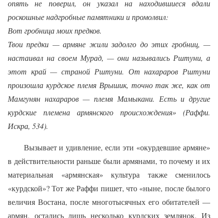
опять не поверил, он указал на находившиеся вдали
роскошные надгробные памятники и промолвил:
Вот гробница моих предков.
Твои предки — армяне жили задолго до этих гробниц, —
настаивал на своем Мурад, — они назывались Рштуни, а
этот край — страной Рштуни. От нахараров Рштуни
произошла курдское племя Врышик, точно так же, как от
Мамгунян нахараров — племя Мамыкани. Есть и другие
курдские племена армянского происхождения» (Раффи.
Искра, 534).
Вызывает и удивление, если эти «окурдевшие армяне»
в действительности раньше были армянами, то почему и их
материальная «армянская» культура также сменилось
«курдской»? Тот же Раффи пишет, что «ныне, после былого
величия Востана, после многотысячных его обитателей —
армян, остались лишь несколько курдских землянок. Из