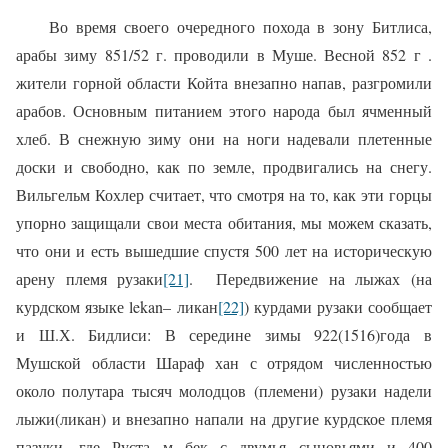
Во время своего очередного похода в зону Битлиса,
арабы зиму 851/52 г. проводили в Муше. Весной 852 г .
жители горной области Койта внезапно напав, разгромили
арабов. Основным питанием этого народа был ячменный
хлеб. В снежную зиму они на ноги надевали плетенные
доски и свободно, как по земле, продвигались на снегу.
Вильгельм Кохлер считает, что смотря на то, как эти горцы
упорно защищали свои места обитания, мы можем сказать,
что они и есть вышедшие спустя 500 лет на историческую
арену племя рузаки
[21]
. Передвижение на лыжах (на
курдском языке
lekan
– ликан
[22]
) курдами рузаки сообщает
и Ш.Х. Бидлиси: В середине зимы 922(1516)
года в
Мушской области Шараф хан с отрядом численностью
около полутара тысяч молодцов
(племени) рузаки надели
лыжи(ликан) и внезапно напали на другие курдское племя
пазуки, где Руста м бек с двумья сыновьями и 400