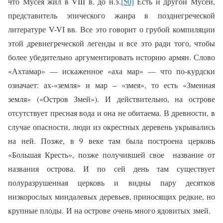
что Мусея жил в VIII в. до н.э.
[50]
Есть и другой Мусей,
представитель эпического жанра в позднегреческой
литературе V-VI вв. Все это говорит о грубой компиляции
этой древнегреческой легенды и все это ради того, чтобы
более убедительно аргументировать историю армян. Слово
«Ахтамар» — искаженное «аха мар» — что по-курдски
означает: ах-«земля» и мар – «змея», то есть «Змеиная
земля» («Остров Змей»). И действительно, на острове
отсутствует пресная вода и она не обитаема. В древности, в
случае опасности, люди из окрестных деревень укрывались
на ней. Позже, в 9 веке там была построена церковь
«Большая Кресть», позже получившей свое название от
названия острова. И по сей день там существует
полуразрушенная церковь и видны пару десятков
низкорослых миндалевых деревьев, приносящих редкие, но
крупные плоды. И на острове очень много ядовитых змей.