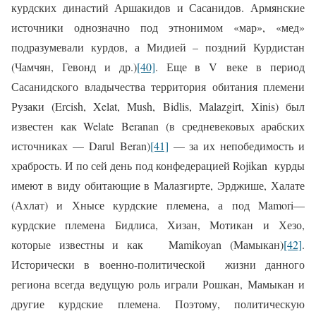
курдских династий Аршакидов и Сасанидов. Армянские
источники однозначно под этнонимом «мар», «мед»
подразумевали курдов, а Мидией – поздний Курдистан
(Чамчян, Гевонд и др.)
[40]
. Еще в
V
веке в период
Сасанидского владычества территория обитания племени
Рузаки (
Er
с
ish
,
Xelat
,
Mush
,
Bidlis
,
Malazgirt
,
Xinis
) был
известен как
Welate
Beranan
(в средневековых арабских
источниках —
Darul
Beran
)
[41]
— за их непобедимость и
храбрость. И по сей день под конфедерацией
Rojikan
курды
имеют в виду обитающие в Малазгирте, Эрджише, Халате
(Ахлат) и Хнысе курдские племена, а под
Mamori
—
курдские племена Бидлиса, Хизан, Мотикан и Хезо,
которые известны и как
Mamikoyan
(Мамыкан)
[42]
.
Исторически в военно-политической жизни данного
региона всегда ведущую роль играли Рошкан, Мамыкан и
другие курдские племена. Поэтому, политическую