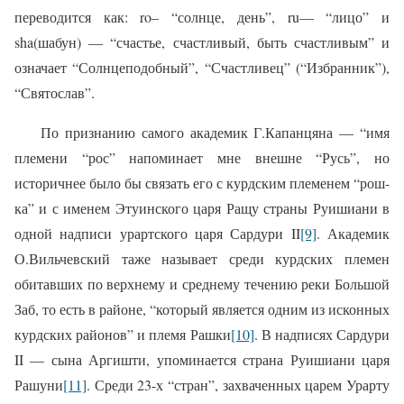
переводится как:
ro
– “солнце, день”,
ru
— “лицо” и
sha
(шабун) — “счастье, счастливый, быть счастливым” и
означает “Солнцеподобный”, “Счастливец” (“Избранник”),
“Святослав”.
По признанию самого академик Г.Капанцяна — “имя
племени “рос” напоминает мне внешне “Русь”, но
историчнее было бы связать его с курдским племенем “рош-
ка” и с именем Этуинского царя Ращу страны Руишиани в
одной надписи урартского царя Сардури II
[9]
. Академик
О.Вильчевский таже называет среди курдских племен
обитавших по верхнему и среднему течению реки Большой
Заб, то есть в районе, “который является одним из исконных
курдских районов” и племя Рашки
[10]
. В надписях Сардури
II — сына Аргишти, упоминается страна Руишиани царя
Рашуни
[11]
. Среди 23-х “стран”, захваченных царем Урарту