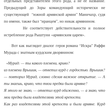
отдельных представителей этого рода, а не ее название.
Предыдущий до Зоры командующий исторически не
существующей “южной армянской армии” Маничахр, судя
по имени, также был “иранцем”, но никак армянином.
Не соответствует действительности и полное
истребление рода Рыштуни «армянским царем».
Вот как выглядит диалог героя романа “Искра” Раффи
Мурада с знатным курдским дворянином:
«Мурад: — ты какого племени, криво?
из племени Врышик, — ответил курд с гордостью. Врышик?
— повторил Мурад, словно сделав важное открытие. — А
ты знаешь, криво, что твои предки были армяне?
Я этого не знаю, — ответил курд обиженно, — а знаю, что
мои предки были владетелями этой крепости.
Как раз владетелями этой крепости и были армяне. Курд