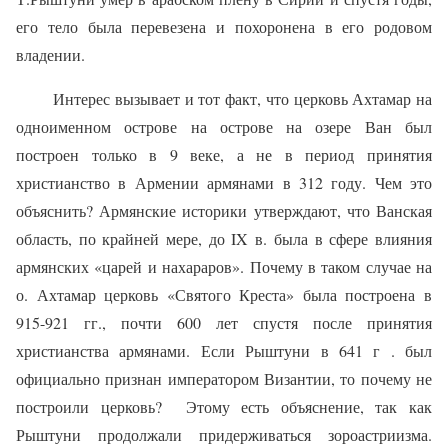
его тело была перевезе­на и похоронена в его родовом
владении.
Интерес вызывает и тот факт, что церковь Ахтамар на
одноименном острове на острове на озере Ван был
построен только в 9 веке, а не в период принятия
христианство в Армении армянами в 312 году. Чем это
объяснить? Армянские историки утверждают, что Ванская
область, по крайней мере, до IX в. была в сфере влияния
армянских «царей и нахараров». Почему в таком случае на
о. Ахтамар церковь «Святого Креста» была построена в
915-921 гг., почти 600 лет спустя после принятия
христианства армянами. Если Рыштуни в 641 г . был
официально признан императором Византии, то почему не
построили церковь? Этому есть объяснение, так как
Рыштуни продолжали придерживаться зороастриизма.