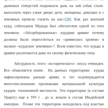
дымовых отверстий подымался дым, на лай собак стали
выползать через узкие двери дети, женщины, девушки и с
земляных кровель глазеть на нас»
[39]
. Как раз знатный
курд, собеседник Мурада был обитателем одной из этих
землянок. «Абсорбированные» курдами армяне почему
должны были переселиться из «армянских хромов» в
жалкие «курдские землянки»?. Всем известно, что курды и
армяне различаются даже по своему физическому типу.
Абсурдность этого «исторического» опуса очевиден.
Все объясняется иначе. На данных территориях курды
зафиксированы раньше армян, и это подтверждается
многочисленными признаками материальной культуры
курдов, топонимией местности. Эти территории (в составе
Урарту) еще в 595 г . до н. вошли в состав Мидийской
империи. Позже эти территории находились под властью