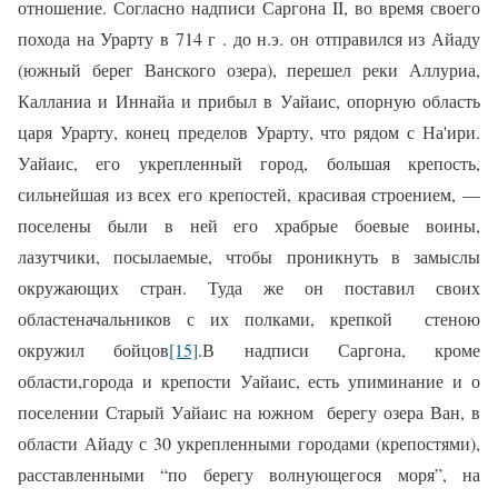
отношение. Согласно надписи Саргона II, во время своего
похода на Урарту в 714 г . до н.э. он отправился из Айаду
(южный берег Ванского озера), перешел реки Аллуриа,
Калланиа и Иннайа и прибыл в Уайаис, опорную область
царя Урарту, конец пределов Урарту, что рядом с На'ири.
Уайаис, его укрепленный город, большая крепость,
сильнейшая из всех его крепостей, красивая строением, —
поселены были в ней его храбрые боевые воины,
лазутчики, посылаемые, чтобы проникнуть в замыслы
окружающих стран. Туда же он поставил своих
областеначальников с их полками, крепкой стеною
окружил бойцов
[15]
.
В надписи Саргона, кроме
области,города и крепости Уайаис, есть упиминание и о
поселении Старый Уайаис на южном берегу озера Ван, в
области Айаду с 30 укрепленными городами (крепостями),
расставленными “по берегу волнующегося моря”, на