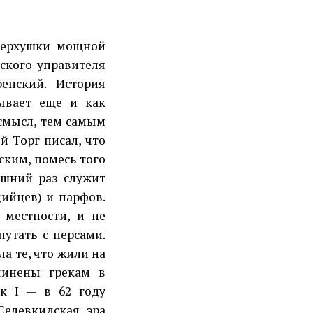
ерхушки мощной
ского управителя
енский. История
зывает еще и как
 смысл, тем самым
й Торг писал, что
ским, помесь того
лишний раз служит
дийцев) и парфов.
местности, и не
путать с персами.
а те, что жили на
чинены грекам в
к I — в 62 году
 Селевкидская эра