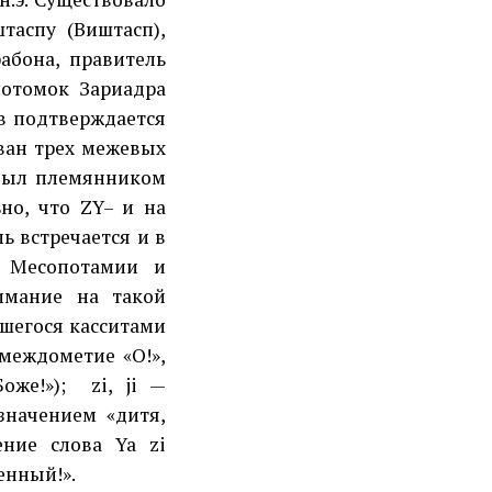
таспу (Виштасп),
рабона, правитель
потомок Зариадра
ов подтверждается
еван трех межевых
 был племянником
ьно, что ZY– и на
ь встречается и в
х Месопотамии и
имание на такой
шегося касситами
— междометие «О!»,
оже!»); zi, ji —
значением «дитя,
ение слова Ya zi
енный!».