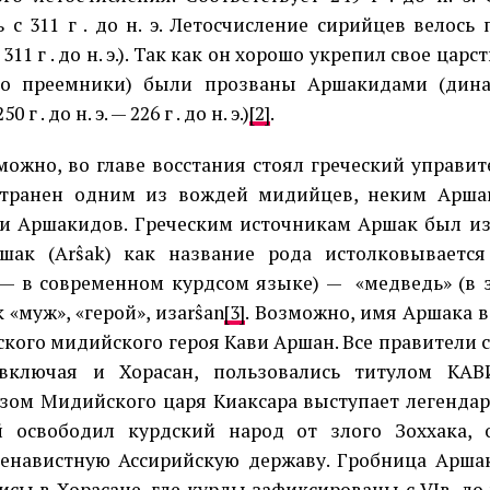
 с 311 г . до н. э. Летосчисление сирийцев велось 
311 г . до н. э.). Так как он хорошо укрепил свое царс
его преемники) были прозваны Аршакидами (дина
0 г . до н. э. — 226 г . до н. э.)
[2]
.
о, во главе восстания стоял греческий управител
странен одним из вождей мидийцев, неким Аршак
и Аршакидов. Греческим источникам Аршак был изв
ак (Arŝak) как название рода истолковывается
irc— в современном курдсом языке) — «медведь» (в 
 «муж», «герой», изarŝan
[3]
. Возможно, имя Аршака 
кого мидийского героя Кави Аршан. Все правители 
 включая и Хорасан, пользовались титулом КАВ
зом Мидийского царя Киаксара выступает легендар
й освободил курдский народ от злого Зоххака, 
енавистную Ассирийскую державу. Гробница Арша
исы в Хорасане, где курды зафиксированы с VIв. до 