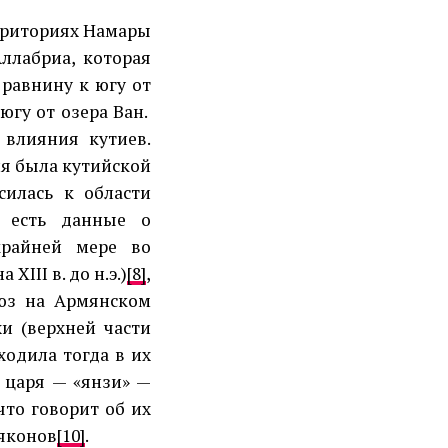
ерриториях Намары
Аллабриа, которая
 равнину к югу от
югу от озера Ван.
 влияния кутиев.
ия была кутийской
силась к области
я есть данные о
крайней мере во
XIII в. до н.э.)
[8]
,
оюз на Армянском
хи (верхней части
ходила тогда в их
 царя — «янзи» —
что говорит об их
ьяконов
[10]
.