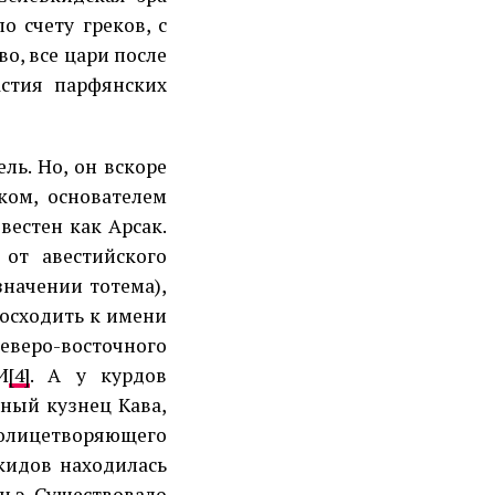
по счету греков, с
тво, все цари после
стия парфянских
ь. Но, он вскоре
ом, основателем
естен как Арсак.
 от авестийского
значении тотема),
восходить к имени
северо-восточного
И
[4]
. А у курдов
ный кузнец Кава,
олицетворяющего
кидов находилась
н.э. Существовало