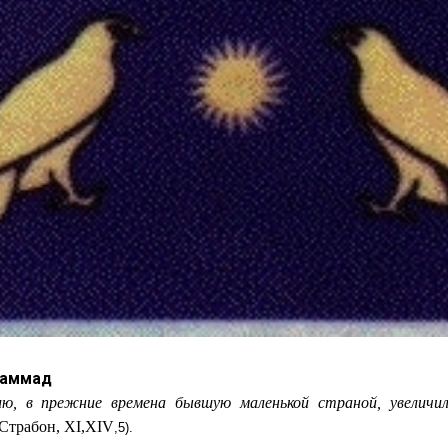
Маммад
ю, в прежние времена бывшую маленькой страной, увеличи
(Страбон,
XI
,
XIV
,5).