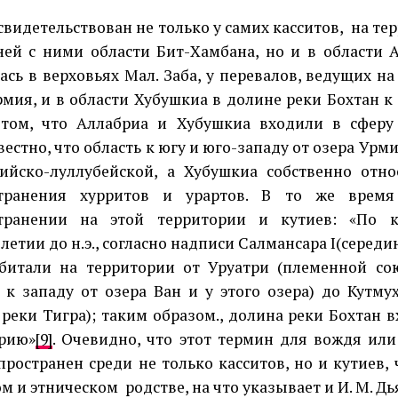
идетельствован не только у самих касситов, на т
ней с ними области Бит-Хамбана, но и в области 
ась в верховьях Мал. Заба, у перевалов, ведущих на
рмия, и в области Хубушкиа в долине реки Бохтан к 
том, что Аллабриа и Хубушкиа входили в сферу
естно, что область к югу и юго-западу от озера Урм
ийско-луллубейской, а Хубушкиа собственно отно
странения хурритов и урартов. В то же врем
странении на этой территории и кутиев: «По 
летии до н.э., согласно надписи Салмансара I(середина 
битали на территории от Уруатри (племенной с
, к западу от озера Ван и у этого озера) до Кутму
реки Тигра); таким образом., долина реки Бохтан в
рию»
[9]
. Очевидно, что этот термин для вождя или
пространен среди не только касситов, но и кутиев, 
м и этническом родстве, на что указывает и И. М. Д