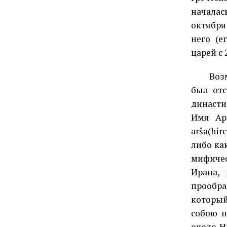
началась
октября 
него (
царей с 25
Возможн
был от
династи
Имя Арш
arәŝa(h
либо как
мифичес
Ирана,
прообра
которы
собою н
около Н