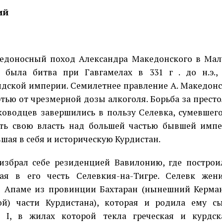
ий
носный поход Александра Македонского в Мал
 была битва при Гавгамелах в 331 г . до н.э.
дской империи. Семилетнее правление А. Македонс
ртью от чрезмерной дозы алкоголя. Борьба за прест
ководцев завершились в пользу Селевка, сумевшего в
ть свою власть над большей частью бывшей имп
шая в себя и историческую Курдистан.
избрал себе резиденцией Вавилонию, где построи
ная в его честь Селевкия-на-Тигре. Селевк жен
 Апаме из провинции Бахтаран (нынешний Керма
ой) части Курдистана), которая и родила ему 
 I, в жилах которой текла греческая и курдск