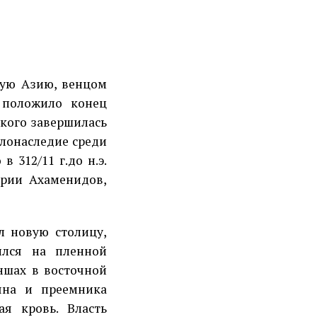
ую Азию, венцом
, положило конец
кого завершилась
олонаследие среди
 312/11 г.до н.э.
ерии Ахаменидов,
л новую столицу,
ился на пленной
ншах в восточной
сына и преемника
ая кровь. Власть