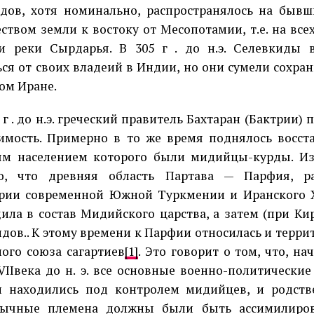
дов, хотя номинально, распространялось на быв
ством земли к востоку от Месопотамии, т.е. на всех
и реки Сырдарья. В 305 г . до н.э. Селевкиды
ься от своих владеий в Индии, но они сумели сохран
ом Иране.
 . до н.э. греческий правитель Бахтаран (Бактрии) 
имость. Примерно в то же время поднялось восст
ым населением которого были мидийцы-курды. Из
но, что древняя область Партава — Парфия, р
рии современной Южной Туркмении и Иранского Хо
одила в состав Мидийского царства, а затем (при Кир
дов.. К этому времени к Парфии относилась и терр
ого союза сагартиев
[1]
. Это говорит о том, что, на
 VIIвека до н. э. все основные военно-политически
и находились под контролем мидийцев, и родст
зычные племена должны были быть ассимилиро