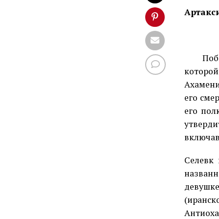
Артакс
Победо
которой
Ахамени
его сме
его пол
утверди
включав
Селевк 
назван
девушке
(иранск
Антиоха