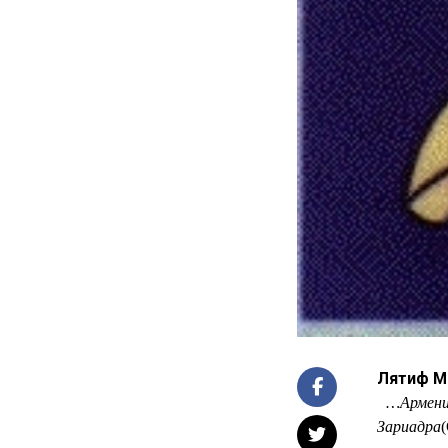
Лятиф 
…Армени
Зариадра