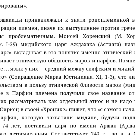
ированы».
ды принадлежали к знати родоплеменной в
рации племен, иначе их выступление против грече
бы проблематичным. Моисей Хоренский (М. Хор
. I-29) мидийского царя Аждахака (Астиага) на
арс», вкладывая в это понятие именно этнический
ивает этническую общность маров и парфов. Помпе
е … язык у них — средний между скифским и мидий
го» (Сокращение Марка Юстиниана. XI, 1-3), что 
ельством в пользу этнической близости маров (ми
е в Парфии племена получили свое название от 
 их рассматривать как отдельный этнос и не надо 
Сириец в своей «Хронике» пишет, что «с самого начал
парфян, которую захватили мидяне, будучи под
е 74 лет, поставили царя по имени Аршак (Арша
ого летосчисления. Соответствует 249 г . до н. э.