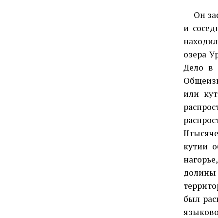
Он засв
и сосед
находил
озера У
Дело в 
Общеизв
или кут
распро
распро
IIтысяче
кутии о
нагорье
долины 
террито
был рас
языково