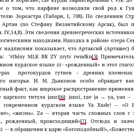
е о том, что парфяне возводили свой род к Гуш
телю Зороастра (Табари, I, 708). По сведениям Ст
Артан (по Стефану Византийскому Арсак), был 
н. IV,14,8). Эти сведения древнегреческих источник
логическими находками. Находка в районе озера С
с надписями показывает, что Артаксий (Арташес)
а: ’rthšsy MLK BR ZY zrytr rwndkn
[5]
. Примечател
нном курдское языке zi– «рожденный» и этот глагол
турах протокурдов гутиев – древних племена
ого нагорья. И. М. Дьяконов особо обращает вн
ный факт, как широкое распространение применяв
е царского титула janzi
[6]
: janzi, где ja → ya, yan 
в современном курдском языке Ya Xude! — «О Б
ие», «жизнь». Za — вторая часть сложных слов с 
к, рожденный, происходящий»
[7]
. Отсюда и знач
nzi — в обращении к царю «Богоподобный!», «Божеств