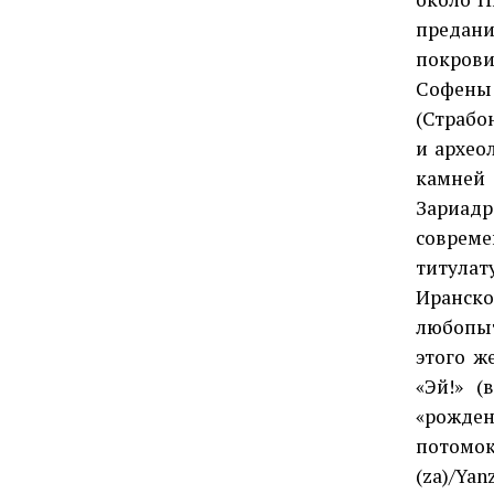
предани
покрови
Софены 
(Страбо
и архео
камней 
Зариадр
совреме
титула
Иранск
любопыт
этого ж
«Эй!» (
«рожден
потомо
(za)/Ya