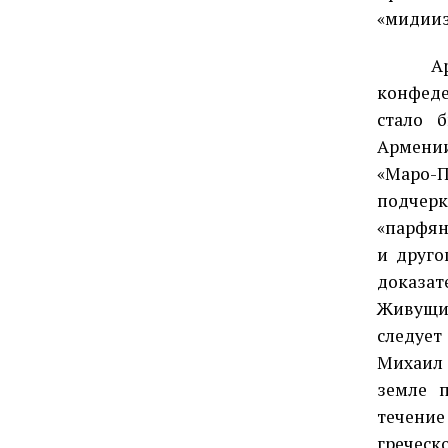
«мидииз
Аршаки
конфеде
стало 
Армении
«Маро-П
подчерк
«парфян
и друго
доказат
Живущи
следует
Михаил 
земле 
течени
греческ