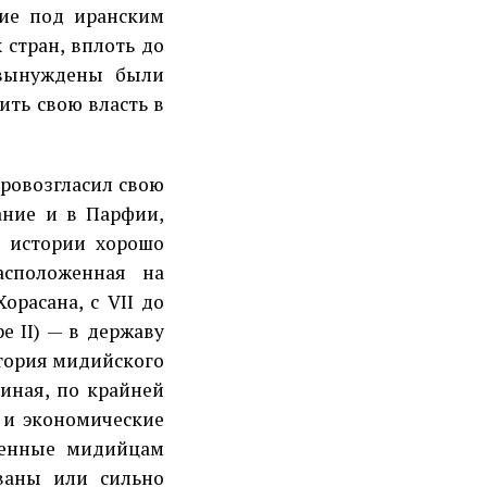
шие под иранским
 стран, вплоть до
 вынуждены были
ить свою власть в
провозгласил свою
ание и в Парфии,
 истории хорошо
асположенная на
расана, с VII до
е II) — в державу
итория мидийского
чиная, по крайней
е и экономические
венные мидийцам
ваны или сильно