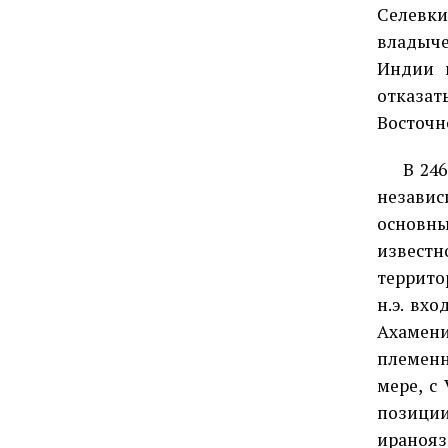
Селевки
владыче
Индии 
отказат
Восточн
В 246 г
независ
основн
извест
террито
н.э. вх
Ахамени
племенн
мере, с
позици
ираноя