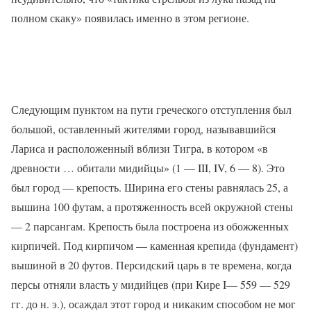
полном скаку» появилась именно в этом регионе.
Следующим пунктом на пути греческого отступления был
большой, оставленный жителями город, называвшийся
Лариса и расположенный вблизи Тигра, в котором «в
древности … обитали мидийцы» (1 —
III
,
IV
, 6 — 8). Это
был город — крепость. Ширина его стены равнялась 25, а
вышина 100 футам, а протяженность всей окружной стены
— 2 парсангам. Крепость была построена из обожженных
кирпичей. Под кирпичом — каменная крепида (фундамент)
вышиной в 20 футов. Персидский царь в те времена, когда
персы отняли власть у мидийцев (при Кире
I
— 559 — 529
гг. до н. э.), осаждал этот город и никаким способом не мог