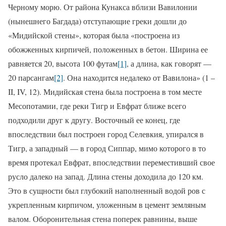
Черному морю. От района Кунакса вблизи Вавилонии
(нынешнего Багдада) отступающие греки дошли до
«Мидийской стены», которая была «построена из
обожженных кирпичей, положенных в бетон. Ширина ее
равняется 20, высота 100 футам
[1]
, а длина, как говорят —
20 парсангам
[2]
. Она находится недалеко от Вавилона» (1 –
II
,
IV
, 12). Мидийская стена была построена в том месте
Месопотамии, где реки Тигр и Евфрат ближе всего
подходили друг к другу. Восточный ее конец, где
впоследствии был построен город Селевкия, упирался в
Тигр, а западный — в город Сиппар, мимо которого в то
время протекал Евфрат, впоследствии переместивший свое
русло далеко на запад. Длина стены доходила до 120 км.
Это в сущности был глубокий наполненный водой ров с
укрепленным кирпичом, уложенным в цемент земляным
валом. Оборонительная стена поперек равнины, выше