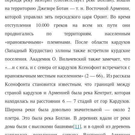
на территорию Джезире Ботан — т. н. Восточной Армении,
которой управлял зять персидского царя Оронт. Во время
отступления 10.000 греков на всем их пути они
продвигались по территориям, населенным
«ираноязычными» племенами. После области кардухов
(Западный Курдистан) эллины также встретили курдские
поселения. Академик О. Вильчевский также замечает, что
«…и с юга, и с севера от кардухов Ксенофонт встречается с
ираноязычным местным населением» (2 — 66).. Из рассказа
Ксенофонта становится известным, что границей между
страной кардухов и Арменией была река Кентрит, которая
находилась на расстоянии 6 — 7 стадий от гор Кардухов.
Ширина реки была довольно значительной — около 2
плетра. Это была река Бохтан. В деревнях вдали от реки
дома были с высокими башнями
[11]
, и в одной из деревень
находилась резиденция сатрапа Восточной Армении