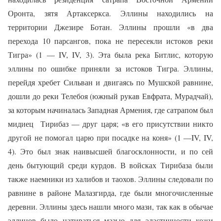
Оронта, зятя Артаксеркса. Эллины находились на
территории Джезире Ботан. Эллины прошли «в два
перехода 10 парсангов, пока не пересекли истоков реки
Тигра» (1 —
IV
,
IV
, 3). Эта была река Битлис, которую
эллины по ошибке приняли за истоков Тигра. Эллины,
перейдя хребет Сильван и двигаясь по Мушской равнине,
дошли до реки Телебоя (южный рукав Евфрата, Мурадчай),
за которым начиналась Западная Армения, где сатрапом был
мидиец Тирибаз — друг царя; «в его присутствии никто
другой не помогал царю при посадке на коня» (1 —
IV
, IV,
4). Это был знак наивысшей благосклонности, и по сей
день бытующий среди курдов. В войсках Тирибаза были
также наемники из халибов и таохов. Эллины следовали по
равнине в районе Малазгирда, где были многочисленные
деревни. Эллины здесь нашли много мази, так как в обычае
эллинов было натираться мазью для эластичности кожи