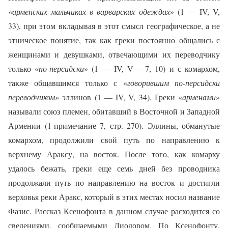
«арменских мальчиках в варварских одеждах
» (1 —
IV
,
V
,
33), при этом вкладывая в этот смысл географическое, а не
этническое понятие, так как греки постоянно общались с
женщинами и девушками, отвечающими их переводчику
только «
по-персидски
» (1 —
IV
,
V
— 7, 10) и с комархом,
также общавшимся только с «
говорившим по-персидски
переводчиком»
эллинов (1 —
IV
,
V
, 34). Греки «
арменами
»
называли союз племен, обитавший в Восточной и Западной
Армении (1-примечание 7, стр. 270). Эллины, обманутые
комархом, продолжили свой путь по направлению к
верхнему Араксу, на восток. После того, как комарху
удалось бежать, греки еще семь дней без проводника
продолжали путь по направлению на восток и достигли
верховья реки Аракс, который в этих местах носил название
Фазис. Рассказ Ксенофонта в данном случае расходится со
сведениями, сообщаемыми Диодором. По Ксенофонту,