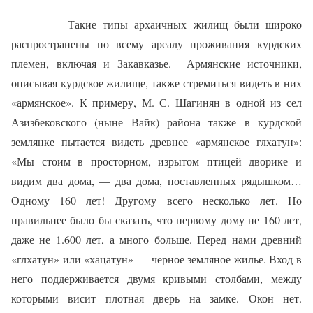
Такие типы архаичных жилищ были широко
распространены по всему ареалу проживания курдских
племен, включая и Закавказье. Армянские источники,
описывая курдское жилище, также стремиться видеть в них
«армянское». К примеру, М. С. Шагинян в одной из сел
Азизбековского (ныне Вайк) района также в курдской
землянке пытается видеть древнее «армянское глхатун»:
«Мы стоим в просторном, изрытом птицей дворике и
видим два дома, — два дома, поставленных рядышком…
Одному 160 лет! Другому всего несколько лет. Но
правильнее было бы сказать, что первому дому не 160 лет,
даже не 1.600 лет, а много больше. Перед нами древний
«глхатун» или «хацатун» — черное земляное жилье. Вход в
него поддерживается двумя кривыми столбами, между
которыми висит плотная дверь на замке. Окон нет.