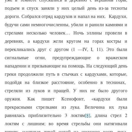
подъем и спуск заняли у них целый день из-за тесноты
дороги. Собрался отряд кардухов и напал на них. Кардухи,
будучи сами немногочисленны, убили и ранили камнями и
стрелами несколько человек… Ночь эллины провели в
деревнях, а кардухи жгли кругом на горах костры и
перекликались друг с другом (1 —
IV
, I, 11). Это были
сигнальные огни, предупреждающие о вражеском
нападении и призывающие на помощь. На следующий день
греки продолжили путь в стычках с кардухами, которые,
подойдя на близкое расстояние, особенно в теснинах,
стреляли из луков и пращей. У них не было другого
оружия. Как пишет Ксенофонт, «кардухи были
прекрасными стрелками из лука. Величина их лука
равнялась приблизительно 3 локтям
[8]
, длина стрел 2
локтям с лишним; во время стрельбы они натягивали
тетиву, наступая левой ногой на нижнюю часть лука.