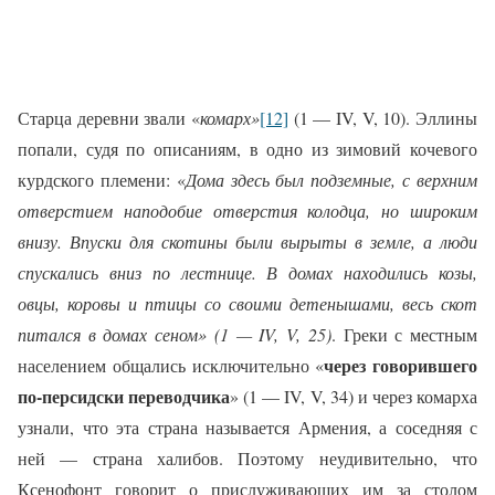
Старца деревни звали «
комарх»
[12]
(1 —
IV
, V, 10). Эллины
попали, судя по описаниям, в одно из зимовий кочевого
курдского племени: «
Дома здесь был подземные, с верхним
отверстием наподобие отверстия колодца, но широким
внизу. Впуски для скотины были вырыты в земле, а люди
спускались вниз по лестнице. В домах находились козы,
овцы, коровы и птицы со своими детенышами, весь скот
питался в домах сеном» (1 —
IV
, V, 25)
. Греки с местным
через говорившего
населением общались исключительно «
по-персидски переводчика
» (1 —
IV
,
V
, 34) и через комарха
узнали, что эта страна называется Армения, а соседняя с
ней — страна халибов. Поэтому неудивительно, что
Ксенофонт говорит о прислуживающих им за столом