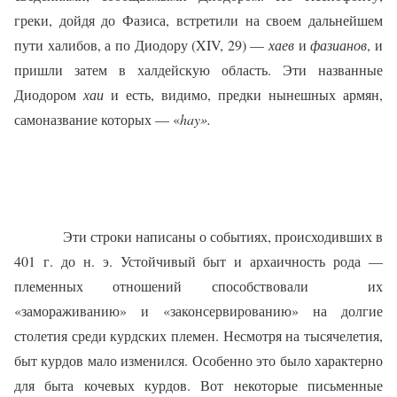
греки, дойдя до Фазиса, встретили на своем дальнейшем
пути халибов, а по Диодору (
XIV
, 29) —
хаев
и
фазианов
, и
пришли затем в халдейскую область. Эти названные
Диодором
хаи
и есть, видимо, предки нынешных армян,
самоназвание которых — «
hay
».
Эти строки написаны о событиях, происходивших в
401 г. до н. э. Устойчивый быт и архаичность рода —
племенных отношений способствовали их
«замораживанию» и «законсервированию» на долгие
столетия среди курдских племен. Несмотря на тысячелетия,
быт курдов мало изменился. Особенно это было характерно
для быта кочевых курдов. Вот некоторые письменные