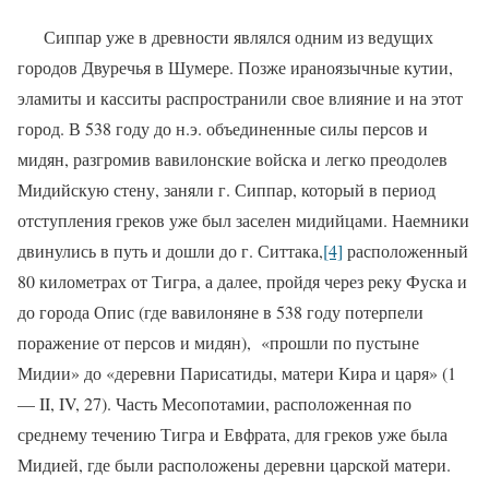
Сиппар уже в древности являлся одним из ведущих
городов Двуречья в Шумере. Позже ираноязычные кутии,
эламиты и касситы распространили свое влияние и на этот
город. В 538 году до н.э. объединенные силы персов и
мидян, разгромив вавилонские войска и легко преодолев
Мидийскую стену, заняли г. Сиппар, который в период
отступления греков уже был заселен мидийцами. Наемники
двинулись в путь и дошли до г. Ситтака,
[4]
расположенный
80 километрах от Тигра, а далее, пройдя через реку Фуска и
до города Опис (где вавилоняне в 538 году потерпели
поражение от персов и мидян), «прошли по пустыне
Мидии» до «деревни Парисатиды, матери Кира и царя» (1
—
II
,
IV
, 27). Часть Месопотамии, расположенная по
среднему течению Тигра и Евфрата, для греков уже была
Мидией, где были расположены деревни царской матери.