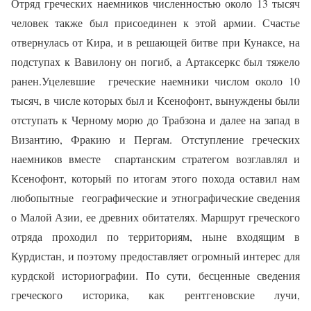
Отряд греческих наемников численностью около 13 тысяч
человек также был присоединен к этой армии. Счастье
отвернулась от Кира, и в решающей битве при Кунаксе, на
подступах к Вавилону он погиб, а Артаксеркс был тяжело
ранен.Уцелевшие греческие наемники числом около 10
тысяч, в числе которых был и Ксенофонт, вынуждены были
отступать к Черному морю до Трабзона и далее на запад в
Византию, Фракию и Пергам. Отступление греческих
наемников вместе спартанским стратегом возглавлял и
Ксенофонт, который по итогам этого похода оставил нам
любопытные географические и этнографические сведения
о Малой Азии, ее древних обитателях. Маршрут греческого
отряда проходил по территориям, ныне входящим в
Курдистан, и поэтому предоставляет огромный интерес для
курдской историографии. По сути, бесценные сведения
греческого историка, как рентгеновские лучи,