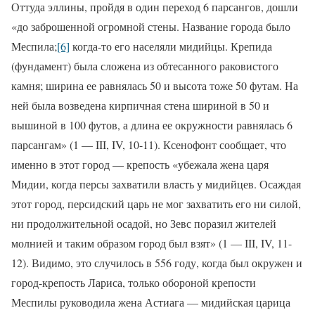
Оттуда эллины, пройдя в один переход 6 парсангов, дошли
«до заброшенной огромной стены. Название города было
Меспила;
[6]
когда-то его населяли мидийцы. Крепида
(фундамент) была сложена из обтесанного раковистого
камня; ширина ее равнялась 50 и высота тоже 50 футам. На
ней была возведена кирпичная стена шириной в 50 и
вышиной в 100 футов, а длина ее окружности равнялась 6
парсангам» (1 —
III
,
IV
, 10-11). Ксенофонт сообщает, что
именно в этот город — крепость «убежала жена царя
Мидии, когда персы захватили власть у мидийцев. Осаждая
этот город, персидский царь не мог захватить его ни силой,
ни продолжительной осадой, но Зевс поразил жителей
молнией и таким образом город был взят» (1 —
III
,
IV
, 11-
12). Видимо, это случилось в 556 году, когда был окружен и
город-крепость Лариса, только обороной крепости
Меспилы руководила жена Астиага — мидийская царица