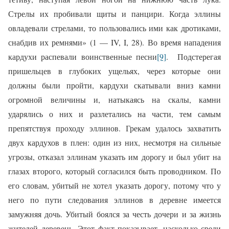
Стрелы их пробивали щиты и панцири. Когда эллины
овладевали стрелами, то пользовались ими как дротиками,
снабдив их ремнями» (1 —
IV
,
I
, 28). Во время нападения
кардухи распевали воинственные песни
[9]
. Подстерегая
пришельцев в глубоких ущельях, через которые они
должны были пройти, кардухи скатывали вниз камни
огромной величины и, натыкаясь на скалы, камни
ударялись о них и разлетались на части, тем самым
препятствуя проходу эллинов. Грекам удалось захватить
двух кардухов в плен: один из них, несмотря на сильные
угрозы, отказал эллинам указать им дорогу и был убит на
глазах второго, который согласился быть проводником. По
его словам, убитый не хотел указать дорогу, потому что у
него по пути следования эллинов в деревне имеется
замужняя дочь. Убитый боялся за честь дочери и за жизнь
жителей деревень. Этот факт показывает, насколько среди