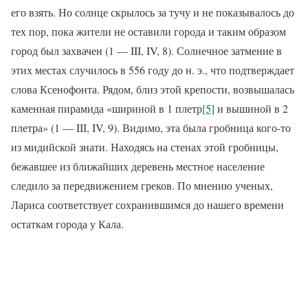
его взять. Но солнце скрылось за тучу и не показывалось до
тех пор, пока жители не оставили города и таким образом
город был захвачен (1 —
III
,
IV
, 8). Солнечное затмение в
этих местах случилось в 556 году до н. э., что подтверждает
слова Ксенофонта. Рядом, близ этой крепости, возвышалась
каменная пирамида «шириной в 1 плетр
[5]
и вышиной в 2
плетра» (1 —
III
,
IV
, 9). Видимо, эта была гробница кого-то
из мидийской знати. Находясь на стенах этой гробницы,
бежавшее из ближайших деревень местное население
следило за передвижением греков. По мнению ученых,
Лариса соответствует сохранившимся до нашего времени
остаткам города у Кала.