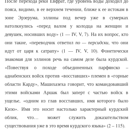
После перехода реки Евфрат, где уровень воды доходил до
пояса, видимо, в ее верхнем течении, ближе к ее истокам в
зоне Эрзерума, эллины под вечер уже в сумерках
натолкнулись «перед валом у колодца на женщин и
девушек, носивших воду» (1 —
IV
, V, 7). На их вопрос, кто
они такие, «переводчик ответил
по — персидски
, что они
идут от царя к сатрапу» (1 —
IV
, V, 10). Фонетически
знакомая для эллинов речь на самом деле была курдской.
«Повествуя о походе объединенных парфянско –
адиабенских войск против «восставших» племен в «горные
области Карду», Машихазеха говорит, что командовавший
этими войсками Аршак был заперт с частью войск в
ущелье, «одним из глав восставших, имя которого было
Кизо». Имя это носит настолько характерный курдский
облик, что… может служить доказательством
существования уже в это время курдского языка» (2 – 115).