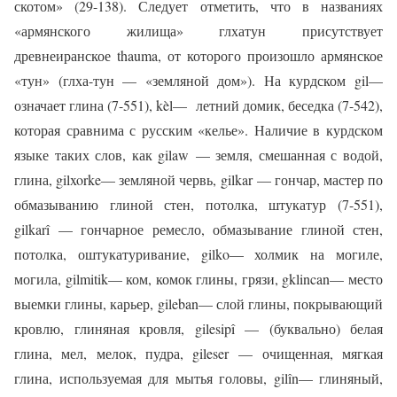
скотом» (29-138). Следует отметить, что в названиях
«армянского жилища» глхатун присутствует
древнеиранское
thauma
, от которого произошло армянское
«тун» (глха-тун — «земляной дом»). На курдском
gil
—
означает глина (7-551),
kèl
— летний домик, беседка (7-542),
которая сравнима с русским «келье». Наличие в курдском
языке таких слов, как
gilaw
— земля, смешанная с водой,
глина,
gilxorke
— земляной червь,
gilkar
— гончар, мастер по
обмазыванию глиной стен, потолка, штукатур (7-551),
gilkar
î — гончарное ремесло, обмазывание глиной стен,
потолка, оштукатуривание,
gilko
— холмик на могиле,
могила,
gilmitik
— ком, комок глины, грязи,
gklincan
— место
выемки глины, карьер,
gileban
— слой глины, покрывающий
кровлю, глиняная кровля,
gilesip
î — (буквально) белая
глина, мел, мелок, пудра,
gileser
— очищенная, мягкая
глина, используемая для мытья головы,
gil
î
n
— глиняный,