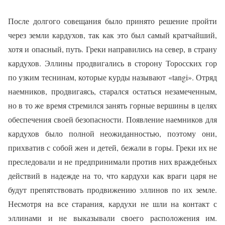
После долгого совещания было принято решение пройти
через земли кардухов, так как это был самый кратчайший,
хотя и опасный, путь. Греки направились на север, в страну
кардухов. Эллины продвигались в сторону Торосских гор
по узким теснинам, которые курды называют «
tangi
». Отряд
наемников, продвигаясь, старался остаться незамеченным,
но в то же время стремился занять горные вершины в целях
обеспечения своей безопасности. Появление наемников для
кардухов было полной неожиданностью, поэтому они,
прихватив с собой жен и детей, бежали в горы. Греки их не
преследовали и не предпринимали против них враждебных
действий в надежде на то, что кардухи как враги царя не
будут препятствовать продвижению эллинов по их земле.
Несмотря на все старания, кардухи не шли на контакт с
эллинами и не выказывали своего расположения им.