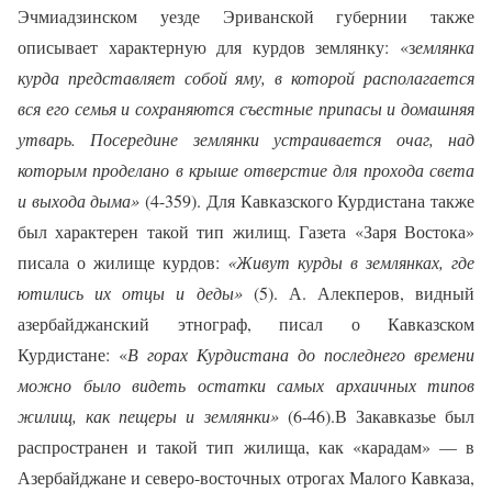
Эчмиадзинском уезде Эриванской губернии также
описывает характерную для курдов землянку: «з
емлянка
курда представляет собой яму, в которой располагается
вся его семья и сохраняются съестные припасы и домашняя
утварь. Посередине землянки устраивается очаг, над
которым проделано в крыше отверстие для прохода света
и выхода дыма»
(4-359). Для Кавказского Курдистана также
был характерен такой тип жилищ. Газета «Заря Востока»
писала о жилище курдов:
«Живут курды в землянках, где
ютились их отцы и деды»
(5). А. Алекперов, видный
азербайджанский этнограф, писал о Кавказском
Курдистане: «
В горах Курдистана до последнего времени
можно было видеть остатки самых архаичных типов
жилищ, как пещеры и землянки»
(6-46).
В Закавказье был
распространен и такой тип жилища, как «карадам» — в
Азербайджане и северо-восточных отрогах Малого Кавказа,