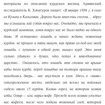
материалы по описанию курдских жилищ. Армянский
исследователь К. Хачатуров пишет: «
В январе 1886 г. я ехал
из Кульпа в Кагызман. Дороги были занесены снегом,… вдруг
мы услышали лай собак вокруг нас. Очевидно, мы приехали в
курдский зимовник, хотя вокруг нас не было видно ни одного
дома. Я остановил лошадь и начал ждать появления
курдов; не прошло и пяти минут, как прямо из-под ног моей
лошади, с лучиною в одной руке, вышел курд. Это меня
сильно удивило: я думал, что попал в заколдованное
царство… Оказалось, что лошадь моя стояла на крыше
избы того курда; перед лошадью на полтора аршина внизу
находилась дверь… нас впустили в хлев. Здесь в «миян»
(отгороженное место, отдельно от ясель) на войлоках
сидело около 15 курдов. Камин горел, на котором хозяин
избы, Омар — ага, варил кофе. Прежде всего хозяин угостил
нас кофеем, после чего подали ячменный хлеб, который