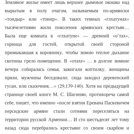
Земляное жилье имеет лишь верхнее дымовое окошко над
вырытым в полу очагом, называемым по-армянски
«тондыр» или «тонир». В таких темных «глхатунах»
тысячелетиями жили поколения армянских крестьян…
Была еще комната в «глхатуне» — древний «о’тах»,
горница для гостей, открытой своей стороной
примыкавшая к коровнику, чтобы зимою теплое дыхание
скотины грело помещение. В «отахе» … в долгие зимние
вечера собиралась семья, зажигали коптилку, женщины
пряли, мужчины беседовали; сюда заходил деревенский
гусан, или сказочник…» (29,139-140). Хотя на предыдущей
странице своей книге М. С. Шагинян, противореча самой
себе, пишет, что именно «после взятия Еревана Паскевичем
персидские армяне стали сотнями переселяться на
территории русской Армении… И сто шестьдесят лет тому
назад сюда перебрались крестьяне со своим скарбом и