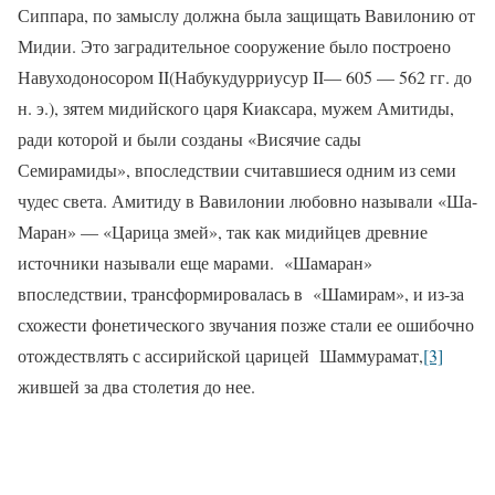
Сиппара, по замыслу должна была защищать Вавилонию от
Мидии. Это заградительное сооружение было построено
Навуходоносором
II
(Набукудурриусур
II
— 605 — 562 гг. до
н. э.), зятем мидийского царя Киаксара, мужем Амитиды,
ради которой и были созданы «Висячие сады
Семирамиды», впоследствии считавшиеся одним из семи
чудес света. Амитиду в Вавилонии любовно называли «Ша-
Маран» — «Царица змей», так как мидийцев древние
источники называли еще марами. «Шамаран»
впоследствии, трансформировалась в «Шамирам», и из-за
схожести фонетического звучания позже стали ее ошибочно
отождествлять с ассирийской царицей Шаммурамат,
[3]
жившей за два столетия до нее.