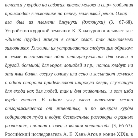
печется у курдов на саджах, кислое молоко и сыр» (события
происходят в зимовнике на берегу маленькой речки. Омар —
ага был из племени джунуки (джюнуки)
(3, 67-68).
Устройство курдской землянки К. Хачатуров описывает так:
«
Зимою (курды) живут в своих селах, так называемых
зимовниках. Хижины их устраиваются следующим образом:
в земле выкапывают один четырехугольник для семьи и
другой, большой, для коров, лошадей и пр.; потом кладут на
эти ямы балки, сверху солому или сено и засыпают землею;
с одной стороны приделывают широкую дверь, служащую
для входа как для людей, так и для животных, и вот изба
курда готова. В одном углу хлева маленькое место
отгораживается от животных, и по вечерам курды
собираются туда и ведут бесконечные разговоры о разных
разностях, начиная с овец и кончая политикой»
(3, 66-67).
Российский исследователь А. Е. Хань-Агов в конце
XIX
в. в