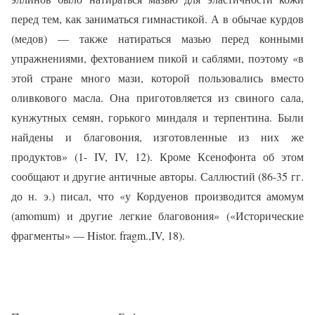
перед тем, как заниматься гимнастикой. А в обычае курдов
(медов) — также натираться мазью перед конными
упражнениями, фехтованием пикой и саблями, поэтому «в
этой стране много мази, которой пользовались вместо
оливкового масла. Она приготовляется из свиного сала,
кунжутных семян, горького миндаля и терпентина. Были
найдены и благовония, изготовленные из них же
продуктов» (1-
IV
, IV, 12). Кроме Ксенофонта об этом
сообщают и другие античные авторы. Саллюстий (86-35 гг.
до н. э.) писал, что «у Кордуенов производится амомум
(
amomu
m
) и другие легкие благовония» («Исторические
фрагменты» —
Histor
.
fragm
.,
IV
, 18).