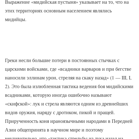
Выражение «мидийская пустыня» указывает на то, что на
этих территориях основным населением являлись
мидийцы.
Греки несли большие потери в постоянных стычках с
царскими войсками, где «всадники варваров и при бегстве
наносили эллинам урон, стреляя на скаку назад» (1 —
III
,
I
,
2). Это была излюбленная тактика ведения боя мидийскими
всадниками, которую иногда ошибочно называют
«скифской»: лук и стрела являются одним из древнейших
видов оружия, наряду с дротиком, пикой и пращей.
Прирученность коня ираноязычными народами в Передней
Азии общепринята в научном мире и поэтому
неудивительно, что «тактика стрельбы из лука назад на