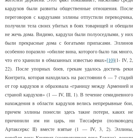
кардухов были развиты общественные отношения. После
переговоров с кардухами эллины отпустили переводчика,
получили тела своих убитых в боях товарищей и обещали
не жечь дома. Видимо, кардухи были полуоседлыми, у них
были прекрасные дома с богатыми припасами. Эллинов
особенно поразило «обилие вина, которого было так много,
что его хранили в обмазанных известью ямах»
[10]
(1-
IV
, 2,
22). После упорных боев, грекам удалось достичь реки
Контрита, которая находилась на расстоянии 6 — 7 стадий
от гор кардухов и образовала «границу между Арменией и
страной кардухов» (1 —
IV
,
III
, 1). В течение семидневного
нахождения в области кардухов велись непрерывные бои,
причем эллины понесли здесь такие потери, каких не
причинили им ни царь, ни Тиссафери (полководец
Артаксеркс
II
) вместе взятые (1 —
IV
, 3, 2). Эллины,
перейдя реку Кентрит (соответствует реке Бохтан), вошли