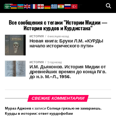
Все сообщения с тегами "Истории Мидии —
История курдов и Курдистана"
ИСТОРИЯ
6 месяцев назад
Новая книга: Бруки Л.М. «КУРДЫ
начало исторического пути»
ИСТОРИЯ
1 год назад
И.М. Дьяконов. История Мидии от
древнейших времен до конца IV в.
до н.э. М.–Л., 1956.
СВЕЖИЕ КОММЕНТАРИИ
Мураз Аджоев
к записи
Солнце грязью не замараешь.
Курды в истории: ответ курдофобам