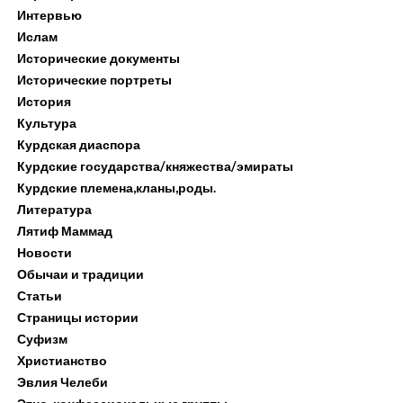
Интервью
Ислам
Исторические документы
Исторические портреты
История
Культура
Курдская диаспора
Курдские государства/княжества/эмираты
Курдские племена,кланы,роды.
Литература
Лятиф Маммад
Новости
Обычаи и традиции
Статьи
Страницы истории
Суфизм
Христианство
Эвлия Челеби