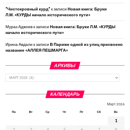
"Чистокровный курд"
к записи
Новая книга: Бруки
Л.М. «КУРДЫ начало исторического пути»
Мураз Аджоев
к записи
Новая книга: Бруки Л.М. «КУРДЫ
начало исторического пути»
Ирина Авдали
к записи
В Париже одной из улиц присвоено
название «АЛЛЕЯ ПЕШМАРГА»
АРХИВЫ
Архивы
КАЛЕНДАРЬ
Март 2026
Пн
Вт
Ср
Чт
Пт
Сб
Вс
1
2
3
4
5
6
7
8