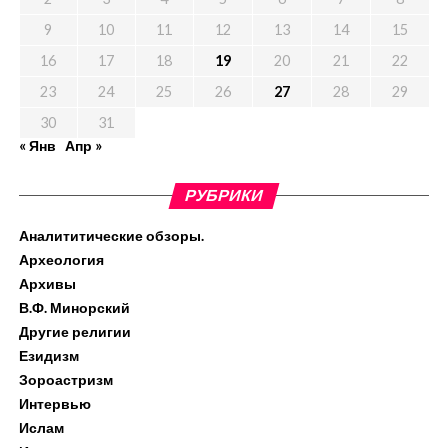
9
10
11
12
13
14
15
16
17
18
19
20
21
22
23
24
25
26
27
28
29
30
31
« Янв
Апр »
РУБРИКИ
Аналититические обзоры.
Археология
Архивы
В.Ф. Минорский
Другие религии
Езидизм
Зороастризм
Интервью
Ислам