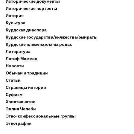
Исторические документы
Исторические портреты
История
Культура
Курдская диаспора
Курдские государства/княжества/эмираты
Курдские племена,кланы,роды.
Литература
Лятиф Маммад
Новости
Обычаи и традиции
Статьи
Страницы истории
Суфизм
Христианство
Эвлия Челеби
Этно-конфессиональные группы
Этнография