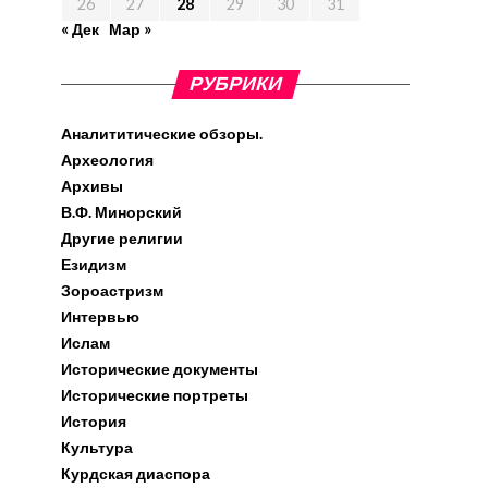
26
27
28
29
30
31
« Дек
Мар »
РУБРИКИ
Аналититические обзоры.
Археология
Архивы
В.Ф. Минорский
Другие религии
Езидизм
Зороастризм
Интервью
Ислам
Исторические документы
Исторические портреты
История
Культура
Курдская диаспора