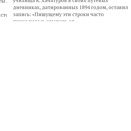
училища К. Хачатуров в своих путевых
ы Л. М. Бруки —
дневниках, датированных 1894 годом, оставил
запись: «Пишущему эти строки часто
истокам формирования одного из древнейших народ
приходилось слышать от...
сштабное историко‑этнографическое исследование, в
сти.
енного государства, —
ую роль в истории Передней Азии.
смыслить как региональные процессы
кие реалии.
го