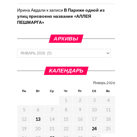
Ирина Авдали
к записи
В Париже одной из
ов Ближнего Востока.
улиц присвоено название «АЛЛЕЯ
 котором:
ПЕШМАРГА»
АРХИВЫ
Архивы
КАЛЕНДАРЬ
Январь 2026
Пн
Вт
Ср
Чт
Пт
Сб
Вс
1
2
3
4
5
6
7
8
9
10
11
12
13
14
15
16
17
18
19
20
21
22
23
24
25