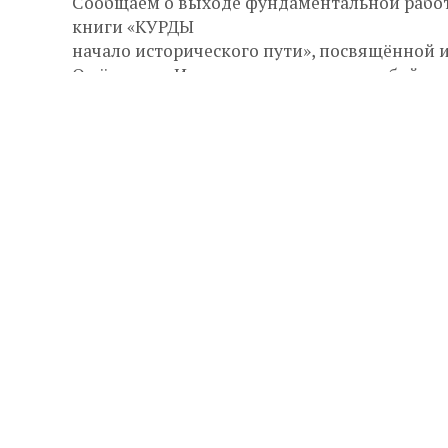
Сообщаем о выходе фундаментальной работ
книги «КУРДЫ
начало исторического пути», посвящённой 
О чём книгаИздание представляет собой ма
формированию курдской этнической общно
Почему это важноКурды —
крупнейший этнос мира, не имеющий собств
на протяжении тысячелетий играли значим
Понимание их истоков позволяет глубже о
древности, так и современные геополитичес
Для кого эта книгаИздание будет полезно:
Ключевые особенности
Выход в светБ89 КУРДЫ начало историческо
пути / Бруки Лятиф Маммад. — Тула:
«Аквариус»,2025. — 924 с....