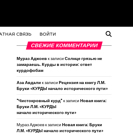
АТНАЯ СВЯЗЬ
ВОЙТИ
СВЕЖИЕ КОММЕНТАРИИ
Мураз Аджоев
к записи
Солнце грязью не
замараешь. Курды в истории: ответ
курдофобам
Аза Авдали
к записи
Рецензия на книгу Л.М.
Бруки «КУРДЫ начало исторического пути»
"Чистокровный курд"
к записи
Новая книга:
Бруки Л.М. «КУРДЫ
начало исторического пути»
Мураз Аджоев
к записи
Новая книга: Бруки
Л.М. «КУРДЫ начало исторического пути»