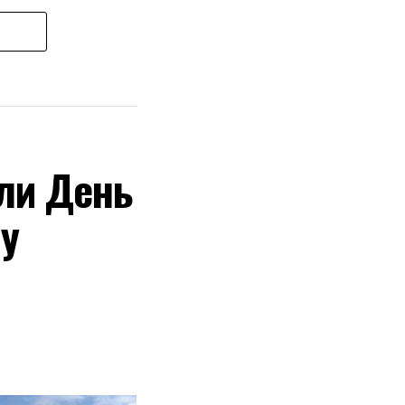
ли День
у