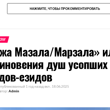
НАЖМИТЕ, ЧТОБЫ ПРОКОММЕНТИРОВАТЬ
ЗМ
жа Мазала/Марзала» и
иновения душ усопших 
дов-езидов
публикованный
1 год назад
вкл .
18.06.2025
втор:
Admin