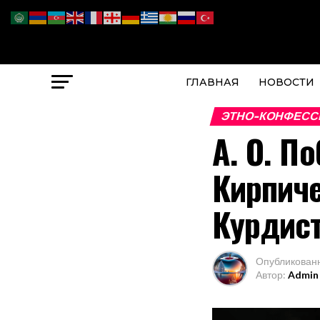
ГЛАВНАЯ
НОВОСТИ
ЭТНО-КОНФЕСС
А. О. П
Кирпиче
Курдис
Опубликован
Автор:
Admin