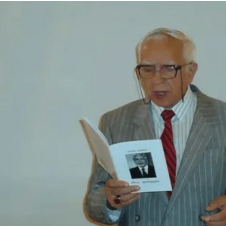
здник ислама в память жертвоприношения пророка
хима(Авраам в Библии). В 2025 году Курбан-байрам
верга на пятницу
(в ночь) с 5 на 6 июня.
споведующих езидизм курдов бывшего СССР таким 
ым днем является «Рожа Мазала/Марзала» и приходи
ый четверг месяца хазиран (июнь) по восточному к
тветствует юлианскому календарю), которую в 2025 г
ером
(эварин)
с четверга на пятницу
19 июня.