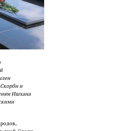
а
й
член
 Скорби и
лиям Ишхана
скими
ародов,