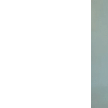
пра
Ибра
чет
У и
свят
перв
(соо
веч