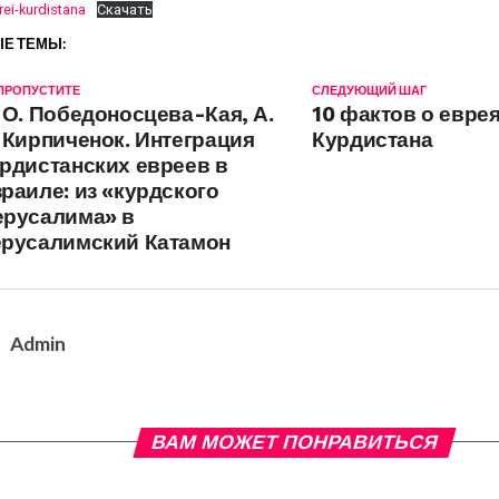
rei-kurdistana
Скачать
Е ТЕМЫ:
 ПРОПУСТИТЕ
СЛЕДУЮЩИЙ ШАГ
 О. Победоносцева-Кая, А.
10 фактов о евре
 Кирпиченок. Интеграция
Курдистана
рдистанских евреев в
раиле: из «курдского
ерусалима» в
ерусалимский Катамон
Admin
ВАМ МОЖЕТ ПОНРАВИТЬСЯ