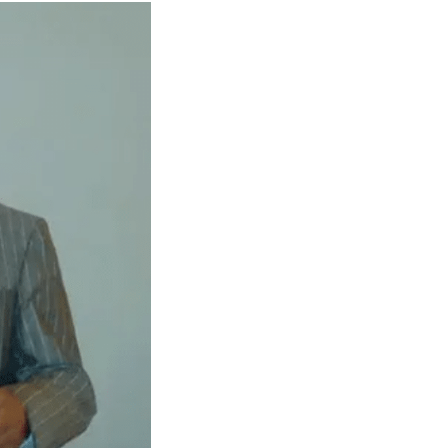
 выпал
с
памятным
тся на
алендарю
. отмечают