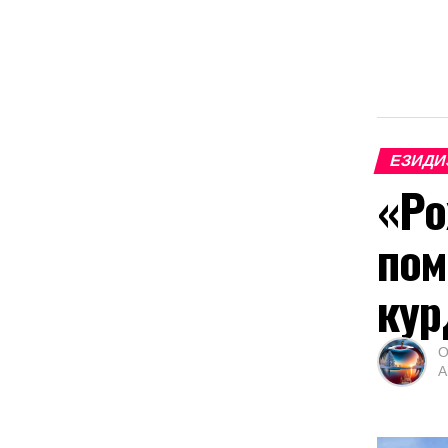
ЕЗИДИ
«Ро
пом
кур
О
А