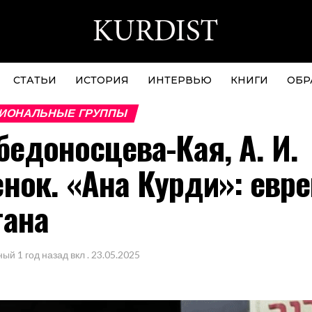
СТАТЬИ
ИСТОРИЯ
ИНТЕРВЬЮ
КНИГИ
ОБР
ИОНАЛЬНЫЕ ГРУППЫ
обедоносцева-Кая, А. И.
нок. «Ана Курди»: евре
тана
ный
1 год назад
вкл .
23.05.2025