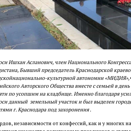
си Ишхан Асланович, член Национального Конгресс
истана, Бывший председатель Краснодарской краево
дскойнационально-культурной автономии «МИДИЯ»,
ийского Авторского Общества вместе с семьей в день
яти по усопшим на кладбище.
Именно благодаря уси
оси
данный земельный участок
и был выделен
город
тями г. Краснодара
под захоронения
.
рдов, независимости от конфессий, как и у многих н