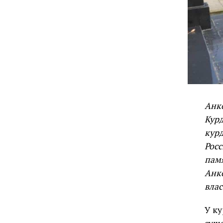
Анко
Курд
кур
Росс
пам
Анк
влас
У ку