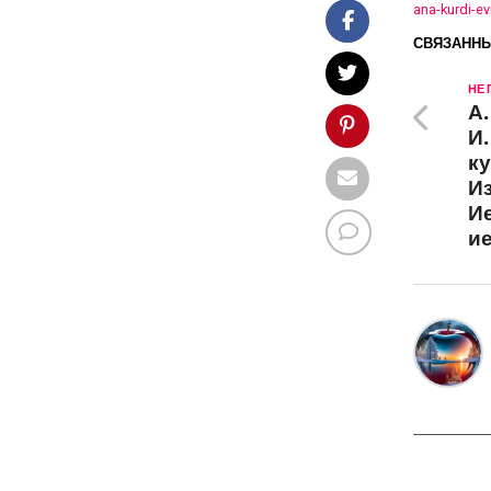
ana-kurdi-ev
СВЯЗАННЫ
НЕ
А.
И.
ку
Из
И
и