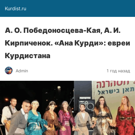
Kurdist.ru
А. О. Победоносцева-Кая, А. И.
Кирпиченок. «Ана Курди»: евреи
Курдистана
Admin
1 год назад